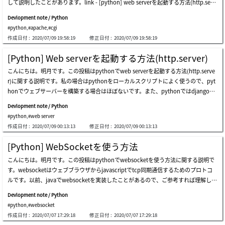
して説明したことがあります。link - [python] web serverを起動する方法(http.serv
す。結果を見れば、apacheのソースを圧縮しましたが、text.txtファイルとtext1.txt
までの数を格納します。結果はランダムなので可笑しい気温グラフになります。そし
er)でも、私も実際にhttp.serverを利用してウェブサーバーを構築したことはありま
を追加されました。上の例は圧縮ファイルを解凍するソースです。まず、zipで必ず
てc列にはfont設定とバックグラウンド色設定、枠設定をしました。枠のside関数の
Devlopment note / Python
せん。実はhttp.serverでサービスを構築すると思えばちゃんと運用するかの疑問も
解凍しなくてもopenとreadで読み込んでファイルを書き出しができます。参考で上
値はcolorの場合、hexデータを入れるし、styleの場合、格のスタイル
#python
,
#apache
,
#cgi
あるし、良いapiやオープンソースも多いのでpython(http.server)で構築する必要性
の例ではzipfile.zipfileの関数に圧縮ファイルを入れてstreamタイプのデータを読み
作成日付 :
2020/07/09 19:58:19
修正日付 :
2020/07/09 19:58:19
を感じられません。ウェブapiプラットフォームをphpに決め、構築する場合にapac
込んて処理ができます。socket通信間に圧縮送受信する時、ローカルのディスクに圧
heで構築します。 php言語も個人的に素晴らしいウェブスクリプト言語だし、よく
縮を解凍しなくても圧縮ファイルのデータを読み込まれます。結果は上のtext.txtフ
[Python] Web serverを起動する方法(http.server)
使うプログラム言語です。でも、ウェブの流れは様々のユーザが接続するマルチスレ
ァイルとtext1.txtファイルだけ読み込んでコンソール出力しました。結果は「hello
こんにちは。明月です。この投稿はpythonでweb serverを起動する方法(http.serve
ッド環境ですが、スクリプト言語のphp言語だけでコントロールが限界があるし様々
world!!」と「hello world string!!」の結果が出ました。pythonではzipfileモジュー
r)に関する説明です。私の場合はpythonをローカルスクリプトによく使うので、pyt
なcのdllを参照して使うことはオブジェクトポイントやリソースを扱うことも簡単で
ルでzipファイル内でファイルを別に削除する機能がないです。解凍して、ファイル
honでウェブサーバーを構築する場合はほぼないです。また、pythonではdjangoと
はありません。その限界はapacheのcgiでpythonを運用してある程度に補完がされ
を除いて再圧縮することですることしかないです。ここまでpythonでファイル圧
いうウェブフレームワークがあるのでpythonで直接にウェブサーバーを構築する方
ます。私の場合、特にpythonは統計やグラフなどのライブラリがすごく多いのでよ
縮、解凍(zipfile)する方法に関する説明でした。ご不明なところや間違いところがあ
Devlopment note / Python
はいないと思います。個人的の考えですが、普通のデベロッパーならpythonだけ扱
く使います。なので、phpの言語の限界を超えてプログラミングを実装する場合はあ
ればコ
#python
,
#web server
う人はいないと思います。メインはjavaあるいはc#、phpを扱うことで足りない部分
りません。apacheにphpを設定する方法は以前に説明したことがあるのでご参考を
作成日付 :
2020/07/09 00:13:13
修正日付 :
2020/07/09 00:13:13
(?)や開発の便利性のためpythonを使う人がほとんどなのでウェブサーバを作ること
お願します。link - [php] php 開発環境設定とeclipse(ide)の設定apacheのcgiではp
はもっとないと思います。javaやc#の場合にpythonとともに使ってcomplex言語タ
erlとpythonを使うことがあります。perlも良いプログラム言語ですが、少し古い言
[Python] WebSocketを使う方法
イプで使うこともできますが、そんなことまで実装する方はいないと思います。php
語だし、コミュニティも以前より小さくなったので、最近はよく使わないかと思いも
こんにちは。明月です。この投稿はpythonでwebsocketを使う方法に関する説明で
の場合はスクリプトのウェブ言語なので言語の限界があるのでpythonと一緒に使う
あります。(perl開発者にはすみません。)そうならapacheのhttpd.confでcgiを設定
す。websocketはウェブブラウザからjavascriptでtcp同期通信するためのプロトコ
ことがあると思います。でも、そのケースもpythonで独立的にhttp.serverでサーバ
しなければならないです。apacheは基本的にcgiがperlで設定されているのでpython
ルです。以前、javaでwebsocketを実装したことがあるので、ご参考すれば理解しや
ーを構築することよりapacheのcgiを利用することがsessionやcookie管理的にも楽
を追加します。(参考にapacheが実行するpcにはpythonがインストールしなければ
すいと思います。link - [java] websocket (ウェブソケット)websocketの場合は普通
なのでhttp.serverは使いません。でも、よく使わないライブラリをなぜ紹介するこ
ならないです。)そしてapacheフォルダに行ったらcgi-binフォルダにあるのでそこに
Devlopment note / Python
はweb環境で実装します。でもphpの場合はwebsocketを実装することができませ
とではそれでも全然使うことではなく、すごく簡単に構築できるので簡単なことを構
index.pyを作成します。上の例をみれば私がパラメータでdataとtestの値を出力す
#python
,
#websocket
ん。現在はそうです。後はどうか知りません。でも、phpの場合は言語特性のせいに
築することでよいからです。私の場合はこのhttp.serverを使う時、業務する時に様々
作成日付 :
2020/07/07 17:29:18
修正日付 :
2020/07/07 17:29:18
threadを直接に管理することが難しいので将来でもできないじゃないかと思います。
なスクリプトを管理する場合があります。例えば、logファイル整理からデータベー