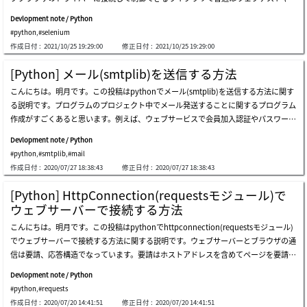
ェブスクレイピング領域でよく使う技術です。理解しやすく説明すると、pythonの
はpoolの方が良いでしょう。上の例はシングルプロセスで動いているのでpoolを使
Devlopment note / Python
スクリプトで我々がよく使うクロームブラウザを制御することで特定ボタンを自動に
わなくても特にコネクション管理が必要ないですが、マルチスレッド環境ならconne
#python
,
#selenium
クリックするかウェブページを移動しながらデータを収集してウェブテストやウェブ
ction管理が必要なのでpoolを使う方が良いということです。上のソースはキーの満
作成日付 :
2021/10/25 19:29:00
修正日付 :
2021/10/25 19:29:00
スクレイピングで活用できるライブラリです。以前にはc#でgeckoブラウザをブラウ
了時間設定です。単位は秒単位で設定できます。次はredisで使うlistとmap、set、so
ザをコントロールする方法に関して説明したことがあります。link - [c#] geckoライ
rtedsetのデータタイプです。pythonは使う人により実装する仕方が違いますが、私
[Python] メール(smtplib)を送信する方法
ブラリを利用してウェブスクレイピングする方法seleniumとgeckoブラウザの差異
はpythonでプログラムを作ることよりプロジェクトの補助手段としてバッチスクリ
こんにちは。明月です。この投稿はpythonでメール(smtplib)を送信する方法に関す
はgeckoブラウザをブラウザのオブジェクトを取得してformコントロールに付けて
プトなどを作成して使うことでよく活用します。その状況で様々なローカルでデータ
る説明です。プログラムのプロジェクト中でメール発送することに関するプログラム
開発することで実際のブラウザを使うことではなくブラウザのオブジェクトライブラ
を共有するかjavaやc#でredisを使うならその値を確認してテストする目的でよく使
作成がすごくあると思います。例えば、ウェブサービスで会員加入認証やパスワード
リを使うことです。でも、seleniumの場合はブラウザのライブラリを利用すること
います。ここまでpythonでredisデータベースに接続して使い方に関する説明でし
再設定、様々なアラムオプション、お知らせなどがあると思います。ウェブサービス
ではなく、もうpcにインストールされたウェブブラウザをseleniumライブラリを通
た。ご不明なところや間違いところがあればコメントしてください。
Devlopment note / Python
ではなくてもローカルでは大量広告メール(spam)もあるし、スケジュールアラムも
って制御することです。これはもっとユーザ環境みたいに設定ができるのでgeckoブ
#python
,
#smtplib
,
#mail
あります。そのため、どんなプログラムでもメールに関するモジュールは大事だと思
ラウザより実際的なウェブテスト環境を構築することができる利点があります。この
作成日付 :
2020/07/27 18:38:43
修正日付 :
2020/07/27 18:38:43
います。pythonでメールライブラリを使うためにはメールプロトコールに関しても
seleniumライブラリを使うためにはpythonからseleniumライブラリをダウンロード
少し知らなければならないです。メールプロトコールはsmtp(simple mail transfer p
しましょう。私はもうインストールされているとメッセージが出ました。ライブラリ
[Python] HttpConnection(requestsモジュール)で
rotocol)を使いますが、これがテルネット方式になっているしhelo、mail、rcpt、da
をインストールしたら今回はドライバーをインストールしなければならないです。こ
ウェブサーバーで接続する方法
taのコマンドで通信します。私の説明よりウィキによく説明されているのでご参考を
こではクローム(chrome)の例で説明します。firefoxやieに関しても同じ流れです。
こんにちは。明月です。この投稿はpythonでhttpconnection(requestsモジュール)
お願いします。link - https://ja.wikipedia.org/wiki/pythonでメールを発送する前に
まず、インストールされたクローム(chrome)のバージョンを確認しましょう。クロ
でウェブサーバーで接続する方法に関する説明です。ウェブサーバーとブラウザの通
メールサーバー設定が必要です。google mail - https://support.google.com/私の場
ーム(chrome)ブラウザの右上のメニューをクリックしてhelp -&gt; about google ch
信は要請、応答構造でなっています。要請はホストアドレスを含めてページを要請す
合はgoogleのメールをよく使います。先にクロムに接続して右上のアカウントの管
romeを押下しましょう。そうすると上のイメージ通りに現在のバージョンが表示さ
ることだし、応答は要請に対して応答メッセージ(ヘッダー)とhtmlをブラウザに送信
理に行きます。アカウント管理に移動して安全性の低いアプリのアクセスのタブに移
れます。下記のリンクに移動して小数点前のバージョンを合わせて選択しましょう。
Devlopment note / Python
することです。ウェブページはブラウザでjavascriptが実行してcss styleに合わせて
動します。安全性の低いアプリの許可を有効にします。このチェックをしないと外部
link - https://sites.google.com/a/chromium.org/chromedriver/d
#python
,
#requests
画面に見えることですが、ブラウザのレンダリングの役割です。サーバーとブラウザ
からグーグルメールを使用できないようにすることです。なので、idやpwの漏れが
作成日付 :
2020/07/20 14:41:51
修正日付 :
2020/07/20 14:41:51