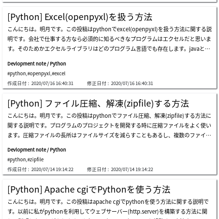
の間の通信はstring(byte[])タイプで送受信することだけです。ローカルにphpで簡単
なければそんなに問題はありません。pythonでソースを作成してメールを発送しま
な例のソースを作成し、pythonでrequest要請して、応答を受けましょう。python
しょう。作成が終わったら実行しましょう。実行すれば上みたいにバウンダリーが作
[Python] Excel(openpyxl)を扱う方法
でウェブサーバーを接続することを簡単です。requestのモジュールからセッション
成されたことを確認できます。メールがよく発送されたことを確認できます。link -
こんにちは。明月です。この投稿はpythonでexcel(openpyxl)を扱う方法に関する説
を受け取ります。後、そのセッションでlocalhostを要請して応答する結果を受け取
https://docs.python.org/3/library/smtplib.htmllink - https://docs.python.org/3.
明です。会社で仕事する方なら必須的に知るべきなプログラムはエクセルだと思いま
ります。応答結果はheadersとtext、contentが一番重要なデータです。textの結果を
4/library/email-examples.htmllink - https://stackoverflow.com/questions/177598
す。そのためかエクセルライブラリはどのプログラム言語でも存在します。javaとc#
みれば、paramのキーでquery string testを送ったので、上のphpソースの結果通り
60/ここまでpythonでメール(smtplib)を送信する方法に関する説明でした。ご不明
ではapache財団で提供するpoiライブラリがありますが、pyhonは独自のライブラ
get - query string testの結果が出ました。今回はpostタイプでsession値を入れてget
なところや
Devlopment note / Python
リがあります。link - https://openpyxl.readthedocs.io/en/stable/usage.htmlexcel
タイプで値を取得する方法を説明します。pythonではrequestsモジュールを使う
#python
,
#openpyxl
,
#excel
ファイルを生成する方法に関して説明します。上の結果はソース上でprint関数を使
時、sessionだけちゃんと管理すれば別にクッキー設定がなくてもセッションの保持
作成日付 :
2020/07/16 16:40:31
修正日付 :
2020/07/16 16:40:31
って結果を出力しました。始めはエクセルを生成してシートの状況を確認する時にリ
が可能です。(c#とjavaと同じ機能があるかどうかしらべなければならないな。)そう
ストタイプでsheetがあることを確認できます。workbookを生成すればsheetという
すれば応用でウェブサーバからもloginしてデータを取得することができます。reque
[Python] ファイル圧縮、解凍(zipfile)する方法
シートが自動に生成されます。次はsheetの名を「test1」に変更し、「test2」という
stの関数はpost, getのメソッドがるクラスタイプです。responseは仕様によって
こんにちは。明月です。この投稿はpythonでファイル圧縮、解凍(zipfile)する方法に
シートを使いしました。また、検索すればシートが「test1」、「test2」があること
様々の関数と変数を使います。下記の表で纏めました。 関数及びプロパティ 説明 ap
関する説明です。プログラムのプロジェクトを開発する時に圧縮ファイルをよく使い
を確認できます。その後、セルに文字タイプのデータを入れました。タイプがgener
parent_encoding エンコード値に変換 content 応答内容をバイト単位で変換 cooki
ます。圧縮ファイルの長所はファイルサイズを減らすこともあるし、複数のファイル
alということで出ました。次のセルに日付を格納して'yyyy-mm-dd'のタイプにデー
es サーバーから送っ
を一つのファイルで管理するために使う時もあります。そのため、pythonに圧縮フ
タを設定しました。main.pyファイルがあるところでexample1.xlsxファイルが生成
Devlopment note / Python
ァイル(zip)を扱うライブラリがありますが、それがzipfileモジュールです。link - htt
されたことを確認できます。test1のシートにはhello worldと日付がフォーマットに
#python
,
#zipfile
ps://docs.python.org/3/library/zipfile.htmlまず、zip圧縮ファイルを作成する例で
合わせて入力されたことを確認できます。test2のシートにはa1の値とa2の値があっ
作成日付 :
2020/07/14 19:14:22
修正日付 :
2020/07/14 19:14:22
す。zipfileでオプションがあります。ioと似ているな概念ですが'r','w','a','x'がありま
てsum関数が実行されたことを確認できます。今回はexcelファイルを生成すること
す。wとxはファイルを作成するためのオプションですが、wはファイルが存在する
ではなくファイルを読み込んでスタイルまで変更します。(参考にpythonのopenpyx
[Python] Apache cgiでPythonを使う方法
場合に削除した後に新しく作成します。xはファイルが存在する場合にfileexistserror
lはxlsタイプのエクセルは参照ができません。)c1からd13までデータを入れればグラ
こんにちは。明月です。この投稿はapache cgiでpythonを使う方法に関する説明で
エラーを発生します。aの場合は、存在するファイルに追加のファイルを挿入する
フが自動に変更されるエクセルシートを作成しました。上の例はtestexcel.xlsxファ
す。以前に私がpythonを利用してウェブサーバー(http.server)を構築する方法に関
か、変更するときに使用されます。rの場合は、zipファイルを読んでオプションで
イルを読み込んでsheetの値を変更する例です。c列とd列はrandom関数で-20から20