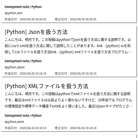
すが、confやcfgに使う時もあります。iniの設定構造はセッションとキーになってい
avascript(node.js)の言語もいいと思いますが、ローカルスクリプト言語としてnod
す。java server - python clientも問題なしでよくできます。javaサーバでエラーメッ
Devlopment note / Python
ます。コメントはセミコロン(;)を使います。apacheなどini設定ファイルで環境ファ
e.jsよりpythonがライブラリも多いし、早めに作成することができるのでよく使いま
セージが表示される理由はclientで強制終了すればexceptionに発生します。javaの6
#python
,
#ini
イルがまだあります。なのでciツール(jenkins)でビルドする時、pythonで自動環境
す。その目的ではなくても、スクリプトで他の言語間に通信することもできます。そ
0番目exceptionでエラーメッセージが表示され
作成日付 :
2020/06/30 18:26:01
修正日付 :
2020/06/30 18:26:01
ファイル設定スクリプトを作ることでよく使います。configをリストのキーでセッシ
れならpythonサーバとc#のクライアント通信を説明します。上のソースは以前作成
ョン名を設定します。そのリストでディクショナリを設定すればディクショナリのキ
したpythonサーバーとそんなに差異がありません。link - [python] 18. ネットワー
[Python] Jsonを扱う方法
ー、値によって環境ファイルを設定します。今回はiniファイルを読み込んでpython
ク(socket)通信する方法差異はlittleエンディアンを使うことではなく、bigエンディ
こんにちは。明月です。この投稿はpythonでjsonを扱う方法に関する説明です。以
で使いましょう。iniを読み込んでsectionsの関数を通ってセッションキーを取得しま
アンを使います。でも、to_bytesでbyteorderをbigに設定してもlittleエンディアン
前にcsvとxmlを扱う方法に関して説明したことがあります。link - [python] ioを利
す。そしてkeysの関数で環境ファイルのキーを取得することができるし、そのキーを
で転送します。from_bytesの場合はbigに設定するとbigエンディアンになります
用してcsvファイルを扱う方法link - [python] xmlファイルを扱う方法プログラムで
通って値を出力することができます。phpをインストールするとphp.iniファイルが
が。。サーバを起動してクライアントを起動します。上の例をみればclient(c#)で「t
人間が認識するデータ構造で様々がありますが、最近はjsonタイプをよく使います。
あります。pythonを利用してphp.iniファイルを扱いましょう。上のイメージはphp.
his message is sent from c# client.」というメッセージを送信するとserverではコン
Devlopment note / Python
jsonとはjavascript object notationの略語でjavascriptのデータ表記法です。つま
iniをメモ帳で読み込むことです。親切にコメントがあります。でも、コメントが多す
ソールで出力して「echo :」を付けてclientに転送しま
#python
,
#json
り、javascriptの文法構造がjsonタイプです。javascriptがpythonと同じスクリプト
ぎです。なので逆に値を探すのが大変です。私もたまにコメントが多すぎてコメント
作成日付 :
2020/06/29 19:18:15
修正日付 :
2020/06/29 19:18:15
だから表記法も似てます。例えば、中括弧{キー：値}のタイプはpythonのディクシ
をすべて消したい時があります。上みたいにiniファイルを読み込んで再作成すると
ョナリです。[データ、データ]のタイプはリストタイプです。また、jsonのxmlの階
コメントがすべてなくなって綺麗なiniファイルができると思いました。でも、エラ
[Python] XMLファイルを扱う方法
層的表現も可能するので様々な活用度もたくさん高いタイプです。それならjsonデー
ーが発生しました。調べるとiniファイルでセッションとキー単位で同じキーがあり
こんにちは。明月です。この投稿はpythonでxmlファイルを扱う方法に関する説明
タを出力しましょう。ディクショナリタイプがjsonタイプなのでpythonのデータが
ます。実際iniでセッションかつキーはユニックなのでデータが複数にあることは存
です。最近はxmlファイルは以前よりよく使わないですけど、10年前でもプログラム
そのままメモ帳に出力されました。今回はjsonタイプでデータを読み込んでpython
在しません。でも、php.iniでは使います。インタネットを調べると私と同じ問題で
の環境設定や標準データ構造でxmlをよく使いました。最近はjsonタイプがたくさん
のディクショナリタイプに変換しましょう。結果をみればファイルのstrデータを確
解決したことがあります。link - https://stackoverflow.com/questions/15848674結
使います。xmlが構造がタグを開き、閉めの構造だし、各タグにアトリビュートを入
実に読み込みました。jsonタイプはphpのcomposerかnode.jsなどでよく使うデー
果はコメントが削除されてiniが新しく作成されました。でも重複されたextensionの
Devlopment note / Python
れられる構造なのでデータを表現することではすごくいい構造です。例えば、コンパ
タタイプです。pythonを利用すれば環境ファイル設定が可能です。ここまでpython
キーでは可笑しく入力されています。コメントが除いたiniファイルが生成されまし
#python
,
#xml
イル言語でクラスをデータとして作ると思えば、最初のタグをクラス名に作成し、派
でjsonを扱う方法に関する説明でした。ご不明なところや間違いところがあればコメ
た。ここまでpythonでini(環境設定ファイル)を扱う方法に関する説明でした
作成日付 :
2020/06/26 19:18:14
修正日付 :
2020/06/26 19:18:14
生タグに変数の値を格納できます。派生タグのアトリビュートを利用して変数のデー
ントしてください。
タタイプなどを指定してクラスすることでドキュメントに作成することができます。