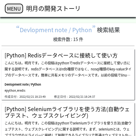
明月の開発ストーリ
MENU
Devlopment note / Python
検索結果
検索件数 :
15
件
[Python] Redisデータベースに接続して使い方
こんにちは。明月です。この投稿はpythonでredisデータベースに接続して使い方に
関する説明です。redisデータベースはrdb種類ではなく、nosql種類のkey-valueタイ
プのデータベースです。簡単に共有メモリのデータベースです。以前の投稿でlinux
環境にインストール及び使い方に関して説明したことがあります。リンク - [centos]
Devlopment note / Python
redisデータベースをインストールする方法とコマンドを使い方そのredisデータベー
#python
,
#redis
スをpythonで使ってみましょう。pythonでredisデータベースを使うためにはredis
作成日付 :
2022/02/21 18:23:49
修正日付 :
2022/02/21 18:24:37
ライブラリをインストールするべきです。私はもうインストールされているのでイン
ストール済みで表示しますね。インストールをしてない方は上のコマンドでインスト
[Python] Seleniumライブラリを使う方法(自動ウェ
ールしたら良いでしょう。インストールしたらpythonソースでredisを使ってみまし
ブテスト、ウェブスクレイピング)
ょう。基本的な使い方はkeyを利用してデータを入力して取得する関数です。接続方
こんにちは。明月です。この投稿はpythonでseleniumライブラリを使う方法(自動ウ
法にはstrictredis関数を利用して直接にconnectionを取得する方法があるし、pool
ェブテスト、ウェブスクレイピング)に関する説明です。まず、seleniumとは、ウェ
をまず生成してpoolからconnectionを取得する方法があります。どっちらかが良い
ブブラウザのドライバーに接続して制御できるライブラリで普通はウェブテストやウ
か言うことは難しいですが、poolがコネクションを管理するので、リソース管理で