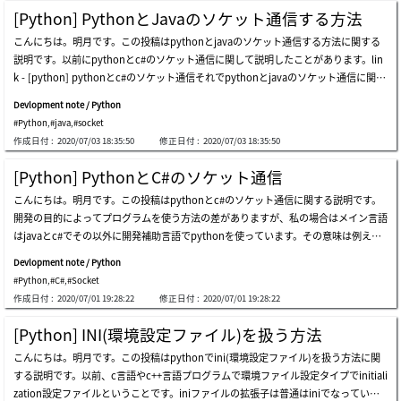
なのでその対策でnode.jsのsocket.ioとpythonのwebsocketがあります。グーグル
スバックアップ、マイグレーション、jenkinsなどで様々なスクリプトがあります。
[Python] PythonとJavaのソケット通信する方法
で検索するとphpのwebsocketの対策でsocket.ioの説明が多いです。いつか機会が
スクリプトだけではなく、パラメータによって実行する対象も設定する時もありま
こんにちは。明月です。この投稿はpythonとjavaのソケット通信する方法に関する
あればnode.jsも説明したいですが、個人的にnode.jsを好きではありません。node.j
す。それをただコンソールやスクリプトで管理することよりはウェブブラウザを利用
説明です。以前にpythonとc#のソケット通信に関して説明したことがあります。lin
sの言語的に限界があることよりpythonの良いローカルスクリプトがあるのに、あえ
する画面で管理することがよいと思って使います。(ロカールスクリプト管理ツール
k - [python] pythonとc#のソケット通信それでpythonとjavaのソケット通信に関し
てなぜ？と認識があるのでです。そしてsocket.ioは正確にwebsocket技術ではあり
でjavaやphp、iisなどで管理することは大変です。)それならすごく簡単にウェブサ
ても説明した方がよいではないかと思って作成します。私の場合はjavaで開発すると
ません。ajax long polling技術ということでhttpプロトコルでrequest＆response後
ーバーを構築します。ただ、静的なウェブサーバでwebsocketを設定して運用しても
Devlopment note / Python
思えば9割がトムキャットを利用するウェブプロジェクトになります。トムキャット
に接続をすぐに切ることではなく、少しギャップをあげることです。なので、データ
よいです。link - [python] websocketを使う方法でも、ここでは静的なサーバーを
#Python
,
#java
,
#socket
を利用するのでウェブプロジェクトになりますが、内部でthreadを一つ作ってソケ
が変わる時にブラウザにとって再要求をするようにすることです。ユーザが感じるに
構築してjavascriptのwebsocketを使うための説明ではありません。動的なサーバ
作成日付 :
2020/07/03 18:35:50
修正日付 :
2020/07/03 18:35:50
ットサーバを待機してモバイルクライアントや各種アプリケーションが接続するサー
は、httpのプーリングで、まるで接続が接続を維持するような効果を出す方法です。
バーを開発する時もあります。つまり、内部重要なプログラムの流れはソケットサー
しかし、tcpで同期的に連結していることではないので、いろいろなバグが発生しま
[Python] PythonとC#のソケット通信
バですが、ソケットサーバをコントロールプログラムはウェブプロジェクトで開発す
す。代表的なのが反応が遅い点がありますね。なので私の場合はpythonのwebsock
こんにちは。明月です。この投稿はpythonとc#のソケット通信に関する説明です。
ることです。そのため、javaでソケット通信する時が全然ないことではないので、そ
etの実装がいいではないかと思います。pythonでwebsocketを使うためにライブラ
開発の目的によってプログラムを使う方法の差がありますが、私の場合はメイン言語
のようなc#みたいに模擬サーバやクライアントが必要です。pythonのサーバソケッ
リをダウンロードしなければならないです。インストールが完了すればwebsocketス
はjavaとc#でその以外に開発補助言語でpythonを使っています。その意味は例えばc
トを作成しましょう。link - [python] 18. ネットワーク(socket)通信する方法データ
クリプトを作成しましょう。そしてクライアントはローカルの適当な場所にhtmlフ
#のプロジェクトでcs(client server)プログラムを開発する時、普通はチームでclient
サイズの転送バイトはlittleエンディアンを使います。次はクライアントをjavaで作成
ァイルで作成します。（pythonでwebサーバーを実装していないため、webブラウ
Devlopment note / Python
かserverのことを担当して開発することになります。(プロジェクトのサイズによっ
しましょう。上の例をみればclient(java)で10回のメッセージを送る時、メッセージ
ザを実行すべきhtmlファイルが必要です。）ウェブブラウザでの上に作成したhtml
#Python
,
#C#
,
#Socket
て両方を一緒で開発する時もあります。)もし、私がclientを開発すると思えば、serv
にindex番号を付けて送信しました。順番通りに受信することを確認できます。サー
を実行すると、j
作成日付 :
2020/07/01 19:28:22
修正日付 :
2020/07/01 19:28:22
erとclientの通信のプロトコルを開発する部分があります。その部分はhttpconnecti
バにはメッセージを受け取ってコンソールに出力して「echo:」メッセージを付けっ
onを利用することもあるし、soap通信することもあるし、一般ソケット通信するこ
てclientに再送信したことも確認できます。今回はjavaのサーバを作成してpythonの
[Python] INI(環境設定ファイル)を扱う方法
ともあります。その時、serverとclientの通信部分を一緒で開発する方がよいです
クライアントで接続します。上のjavaでsocketserverクラスを利用してソケット通信
こんにちは。明月です。この投稿はpythonでini(環境設定ファイル)を扱う方法に関
が、お互いにスケジュールの差異がある場合、clientでserverのスケジュールを合わ
サーバを作成しました。今回はpythonでクライアントを作成しましょう。clientでメ
する説明です。以前、c言語やc++言語プログラムで環境ファイル設定タイプでinitiali
せて待つことしかできないです。私の場合はスクリプト(pythonやnode.js)で模擬サ
ッセージを作って10回のループでサーバにメッセージを送信します。その後、サーバ
zation設定ファイルということです。iniファイルの拡張子は普通はiniでなっていま
ーバを作って開発します。(逆にserver側で模擬クライアントを作ります。)個人的にj
にはメッセージのメッセージにechoの文字列を付けてclientでメッセージを送信しま