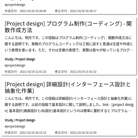
するとプロジェクト管理することで便利だし、もっと直観的なコーディングすること
し、結合テスト(it)は詳細設計のインターフェースなどをテスト、システムテストは
または、ブラウザによりchrom
#projectdesign
ではないかと思います。クラスを作成する方法に関しても自分の規則があります。ウ
基本設計及びユーズケースをテストします。上の工程はウォーターフォール工程で設
作成日付 :
2021/10/20 19:28:09
修正日付 :
2021/10/20 19:28:17
ェブプロジェクトの基準で作成したものなので、c/sやアプリ開発する場合は差異が
計から開発、そしてテストの機能構造です。プログラムテスト設計と実行も人がする
あると思います。オブジェクト指向プログラミング(oop)の4つの特性で抽象化、カ
ことなので、この過程でもミスが発生する可能性があります。つまり、最悪の結果が
[Project design] プログラム制作(コーディング) - 関
プセル化、継承化、多相化(ポリモーフィズム)があります。私の場合はこの4つの特
設計でミスして、コードも間違って実装、最後にテスト中でも確認ができないとバグ
数作成方法
性が何かを深刻に考えたことがあります。実は我々がプログラム作成する時、4つの
が発生することです。テストというのはプログラムの納品する前の最終確認と同じ意
こんにちは。明月です。この投稿はプログラム制作(コーディング) - 関数作成方法に
特性を無視して開発してもプログラムを作成することで問題がありません。抽象化し
味なので、テストは最小2人以上が一つのチームになり、クロスチェック(cross chec
関する説明です。実務のプログラムコーディングは工程に話すと普通は生産や作成と
なくてもプログラムを作成できないことではないし、カプセル化、つまり、メンバー
k)することが重要です。設計あるいは実装した人がテスト設計を作成します。そして
いう表現を使います。ただ、それは言葉の表現で、実際は我々が知っているプログラ
変数はpublicに設定してクラス外部にも参照することにしてもプログラムがエラーに
テストの実行、テスト結果確認に関しては別の人が実施します。私が設計、実装した
ムコーディング(実装)になります。実務あるいは工程を設定してプログラムを作成し
なることでもありません。もちろん、継承化と多相化(ポリモーフィズム)に関しても
人がテストまですると自分の論理と計算の影響で、バグを見つけることが難しいです
Study / Project design
てもプログラムコーディングする方法は普通に開発することと大幅で変わることでは
同じです。この4つの特性がなにかというとプログラムを作成する時に、もっと可読
ね。率直にこのようにテストしてもバグは発生しますが、上のルールでするとプログ
#projectdesign
ありません。前に設計図が作成して置いたらそのままに作成することだけです。ここ
性をよくなるし、我々がドキュメントを作成しなくても、プログラムのコードを設計
ラムを作成する段階でバグを最小
作成日付 :
2021/10/19 21:01:32
修正日付 :
2021/10/19 21:01:32
では各のスタイルがあるし、作成方法があるので別に規約を決める必要はありません
図みたいに作成するコーディング技法だと思います。例えば、我々が人の名前と生年
が、自分の経験に関して工程の中でプログラムを作成方法を説明しようと思います。
月日を入れると年齢を計算するプログラムを作成すると思いましょう。上のソースを
[Project design] 詳細設計(インターフェース設計と
一般的にウォーターフォール工程でプロジェクトを運用したら基本設計と詳細設計の
みれば私がpeopleというクラスを作成しました。コンストラクタで名前と生年だけ
抽象化作業)
段階でもうプログラム作成に関する設計が作成されたのでそのままに作成すると良い
いれて年齢は計算します。ここで年齢の変数がpublicならどうでしょう？calcoldと
こんにちは。明月です。この投稿は詳細設計(インターフェース設計と抽象化作業)に
です。別に追加する内容はありません。私が説明しようと思うのは今まで説明したア
いう関数が意味がなくなります。つまり、クラスのメンバー変数がクラス外部で修正
関する説明です。以前の投稿で基本設計に関して説明しました。link - [project desig
ジャイル工程と混ぜている工程(設計はアジャイル、テストはウォーターフォール工
ができるので無欠性を保証することができません。なのでメンバー変数を読み取り専
n] 基本設計(画面設計とdb設計)基本設計というのは簡単に要約するとプログラムの
程)で私のスタイル作成方法があります。まず、アジャイル工程でプログラム設計書
用に設定するために、関数を通って制御します。それがカプセル化です。ここで出力
全体的な構造を設定することです。それなら詳細設計はもっとプログラムをどのよう
を作成する場合もありますが、普通はjiraやredmineなどのツールを利用してスクラ
をtostringで再定義しましたので、ただpをconsole.writeline関数に入れると自動にt
Study / Project design
に作成するかを設定することです。基本設計ではユーズケースやアクティブダイアグ
ムサイクルを設定してアイテム(ticket)別で作成します。そのため、詳細設計の段階
ostringを出力することになります。このようにクラスの特性を活用してプログラム
#projectdesign
ラムなどを通ってプログラムの要素よりユーザがプログラムをどのように使うか、プ
で抽象クラス、インターフェースを作成します。そのように思ってもプログラムを作
を作成すればクラスを割りあって使うところではfacadeパターンによ
作成日付 :
2021/10/18 18:23:15
修正日付 :
2021/10/18 18:23:59
ログラムの流れはどのようになるかの説明すると思ったら詳細設計はもっと具体的に
成する時になると、予想できなかった共通部品と抽象化が必要なクラスや関数があり