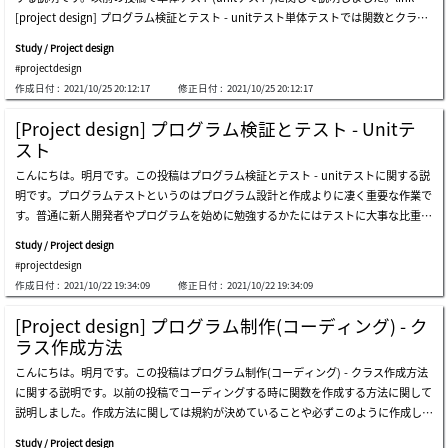
ラリを通って自動化テストをできることならstはすべてのテストケースは人が実施し
[project design] プログラム検証とテスト - unitテスト単体テストでは関数とクラス
て値が正確かを確認しなければならないです。テストの方法に関してはプログラムの
単位でテストすることですが、テストの回数がciツールを利用して相当に頻繁にテス
種類や型により違います。例えば、ゲームの場合は普通にアルファー、クローズベー
Study / Project design
トをします。結合テストはunitテストから検証された関数とクラスを全体的に合わせ
タ、オープンベータのタイプでテストが行う場合が多いし、一般プログラムツールに
#projectdesign
て一つの流れでテストすることです。ウェブプロジェクトには実際にウェブサーバ
関してもunstableバージョン、stableバージョン(安定化バージョン)を区分してunst
作成日付 :
2021/10/25 20:12:17
修正日付 :
2021/10/25 20:12:17
(開発サーバ - dev server)に配布(deploy)して運用しながら検査することです。開発
ableバージョンがテストバージョン、stableやltsバージョンが正式なバージョンにな
サーバなので、本データを扱うことではなく、から偽データを使います。テストの範
ります。そしてウェブ環境にはテストバージョン(dev環境バージョン)、正式バージ
[Project design] プログラム検証とテスト - Unitテ
囲は下記の構造により動きます。結合テストは詳細設計で作成したシークエンスやイ
ョン(productionバージョン、本番バージョン)で区分して配布する(deploy)場合もあ
スト
ンターフェースを確認することなので、プロジェクトの仕様をテストすることよりプ
ります。これはプログラムの種類やバグの重要性により方法と期間が区分になりま
こんにちは。明月です。この投稿はプログラム検証とテスト - unitテストに関する説
ログラム的な不良要素を検証することです。例えば、どのデータを渡したらnullエラ
す。stテスト仕様書を作成する時にはステップ数、つまり、テストの項目数は普通は
明です。プログラムテストというのはプログラム設計と作成よりに凄く重要な作業で
ーが発生するとか、関数によりinputからoutputは正解ですが、関数の順番で値が間
プログラムコードライン数の5~10%を作成します。つまり、プログラムのコードが総
す。普通に新人開発者やプログラムを始めに勉強するかたにはテストに大事な比重に
違いか((1+2)*3と1+(2*3)の差異)、ウェブ画面から数字を入れなければならないが、
10万ラインだとテスト項目を5千件から1万件ほどを作成します。テストの仕様書の
思わずに工数計算や工程を設定します。少なくても私はその時期がありました。テス
テキスト文字が入っている場合に表示するエラーメッセージなどをチェックするテス
内容は基本設計により論理的なデータ確認なので、単純なutやitで確認したものでは
Study / Project design
トというのはプログラムを商品だと思ったら、商品の品質と関連がある部分だし、サ
トなら良いでしょう。結合テストは大幅で二つのパターンで実施します。一つはsele
除きます。例えば、pdfや帳票を出力するボタンを押下する時にちゃ
#projectdesign
ービスが開始する時にはサービスの信頼度に関する問題なので、テストというのは設
niumというライブラリを使うことと人がいろいろをクリックしながらチェックする
作成日付 :
2021/10/22 19:34:09
修正日付 :
2021/10/22 19:34:09
計と実装よりもっと重要な作業だと思います。組織により違いますが、実務ではプロ
ことです。seleniumライブラリを利用するのはウェブスクレイピングという技術で
グラム工程で設計と実装よりテスト工程にもっと重要だと思うし、プロジェクト管理
す。link - [python] seleniumライブラリを使う方法(自動ウェブテスト、ウェブスク
[Project design] プログラム制作(コーディング) - ク
者の中でも品質管理者(テスト管理者)がプロジェクト内で権限が強いの場合もありま
レイピング)seleniumライブラリを通ってテストボットを作成するのはjavaもできる
ラス作成方法
す。テストをすることでプログラムには基本的に人が設計するしコードを作成する作
し、c#もできますが、テストの特性上にスクリプト修正が多く発生する領域なので
こんにちは。明月です。この投稿はプログラム制作(コーディング) - クラス作成方法
業なので、基本的にミスが必ず発生するという前提で始まります。テストの段階は大
修正するたびにビルドすることより修正と実行が便利なpythonに個人的に良いでは
に関する説明です。以前の投稿でコーディングする時に関数を作成する方法に関して
幅で3段階になりますが、単体テスト(ut: unit test)、結合テスト(it: integration tes
ないかと思います。seleniumライブラリを使うことの利点は我々がウェブページを
説明しました。作成方法に関しては規約が決めていることや必ずこのように作成しな
t)、シナリオテストあるいはスタンダードテスト(st: standard test or system test)に
単純な繰り返しなテストはプログラムとして流すことでテスト時間を短縮することが
ければならないということではありません。ただ、私の経験により、このように作成
なります。そしてテストの設定範囲は単体テスト(ut)はコードミスをチェックする
できるし、特定な部分を修正して発生するリグレッションテストを簡単にできます。
Study / Project design