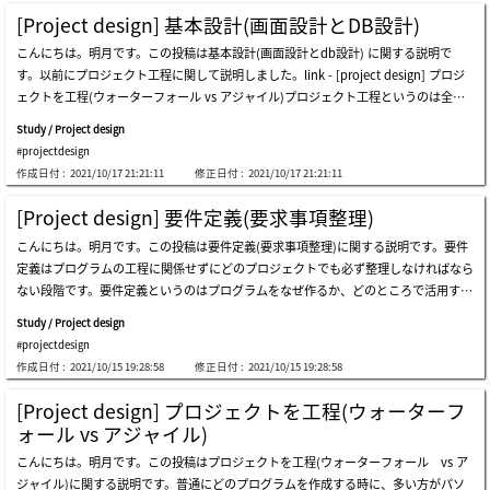
プログラムの設計になり、プログラムらしい設計になります。つまり、uml(unified
ますね。その場合に我々が共通部品を作成する方法に関して説明します。この共通部
[Project design] 基本設計(画面設計とDB設計)
modeling language:統合モデリング言語)にはシークエンスダイアグラムやクラスダ
品を作成する時、私はフィボナッチ数列のアルゴリズムを考えています。普通はフィ
こんにちは。明月です。この投稿は基本設計(画面設計とdb設計) に関する説明で
イアグラムを利用してプログラム設計することです。シークエンスダイアグラム refe
ボナッチ数列アルゴリズムは再帰関数で作成します。実は再帰関数を使うのはプログ
す。以前にプロジェクト工程に関して説明しました。link - [project design] プロジ
rence - https://en.wikipedia.org/クラスダイアグラム reference - https://stackover
ラムの性能上で悪いです。for文で作成することができるものを再帰関数を作成する
ェクトを工程(ウォーターフォール vs アジャイル)プロジェクト工程というのは全体
flow.com/この詳細設計する理由としては様々な工程のインターフェースを確定する
必要はありません。でも、関数を理解するために再帰関数みたいに良い例がありませ
的にプロジェクトをどの順番で進めるかを設定することなら、基本設計はプログラム
ためです。今回はウェブプログラムではなく、c/s(clieng-server)プログラムの例で説
ん。我々が関数を作成することを私の新人の時によくミスした部分ですが、ソースが
Study / Project design
をどのように作ろうかを設定することです。ウォーターフォールの工程での基本設計
明します。我々が業務c/sプログラムを作成すると思ったら、serverには大幅でnetw
長いので可読性を上がるために、見やすくために作成したときがあります。つまり、
#projectdesign
はuml(unified modeling languagu:統合モデリング言語)のユーズケース、アクティ
orkパート、業務パート、core(共通部品)、その他のユーティリティに分けて開発し
ソースを上から下まで読み込む部分で一つの関数ですべてのソースを作成することが
作成日付 :
2021/10/17 21:21:11
修正日付 :
2021/10/17 21:21:11
ブダイアグラムを通ってユーザがプログラムをどの目的で使うかどのように利用する
ます。一人で開発すると思えば別にパートを分ける理由がないですが、実務では一人
悪いと思い、関数でソースを分割する役割だと思う時があります。そのことで関数を
かを設定することです。必ず、ユーズケースやアクティブダイアグラムではなく、ス
で開発する場合が少ないので大幅で4パートで分けて開発すると思いましょう。詳細
考えたら、上のフィボナッチ数列の再帰
[Project design] 要件定義(要求事項整理)
トーリボードを通って設定することも悪くないです。ユーズケースのreference - htt
設計がなく、すぐ開発を開始すると思えば、各パートでは工数(step count)が設定さ
こんにちは。明月です。この投稿は要件定義(要求事項整理)に関する説明です。要件
ps://www.javatpoint.com/アクティブダイアグラムのreference - https://sourcema
れます。それなら、私が業務パートを作成しようと思うと、作成中でcoreの特定なデ
定義はプログラムの工程に関係せずにどのプロジェクトでも必ず整理しなければなら
king.com/ストーリボードのreference - http://nmasse.com/この方法の利点はプロ
ータを取得するコードを作成すると思いましょう。でも、coreパートではまだその部
ない段階です。要件定義というのはプログラムをなぜ作るか、どのところで活用する
グラムの目的を正確に設定することができるしプログラムを一緒に作成するメンバー
分が作成せずに、重要度が低く、優先順位で離れています。そうなら我々はそのcore
か、どのプログラムを作るかを定義することの意味です。プログラムというのはどの
とコミュニケーションがしやすいことと結果物に確実な目標設定が可能なことがあり
が作成する時まで今の作業が止まります。networkを利用してclientにデータを送信
Study / Project design
データや情報を収集してそれをどのように出力することや統計、算出数値を計算する
ます。問題は工程で上の設計書をすべて作成すると時間がすごく長くなる欠点があり
しなければならない部分だとnetworkパートが作成する時まで待機するべきです。も
#projectdesign
ことがほとんどです。ほとんどというのはプログラムがデータ収集だけではなく、便
ます。そして次の工程の詳細設計とコーディングの工程に進める時、お客様とユーザ
っと大きく考えるとclientプログラムはserverプログラムが
作成日付 :
2021/10/15 19:28:58
修正日付 :
2021/10/15 19:28:58
利性のためのバッチプログラム、人ができない仕事を代わりにやるロボットや機械を
の追加要請事項ができた場合に変更の柔軟性がずいぶん厳しくなります。なので、私
コントロールするためのプログラムも存在します。しかし、私の場合は主なプロジェ
の場合は別にumlやストーリボードの設計を省略する方法です。(もちろん、お客様
[Project design] プロジェクトを工程(ウォーターフ
クトがウェブプログラムだし、ウェブプログラムは普通にデータを収集、掲示の目的
の要請がある場合は作成しますが、時間と金額に関して説明します。)でも、すべて
ォール vs アジャイル)
が多いです。ウェブプログラムというのはもっと詳しく説明すると、普通のプログラ
省略することではプログラムの目標を設定することが難しいですが、私は画面設計(h
こんにちは。明月です。この投稿はプロジェクトを工程(ウォーターフォール vs ア
ム流れが申請や要請などのページでデータを入力するとユーザやプログラムによりデ
tmlコードでプログラムを作成)してコメントに利用してストーリボードの流れを作成
ジャイル)に関する説明です。普通にどのプログラムを作成する時に、多い方がパソ
ータが収集、加工になり、データが算出して最終的にウェブページにテーブルや統計