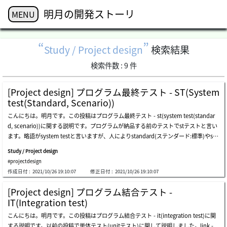
明月の開発ストーリ
MENU
Study / Project design
検索結果
検索件数 :
9
件
[Project design] プログラム最終テスト - ST(System
test(Standard, Scenario))
こんにちは。明月です。この投稿はプログラム最終テスト - st(system test(standar
d, scenario))に関する説明です。プログラムが納品する前のテストでstテストと言い
ます。略語がsystem testと言いますが、人によりstandard(ステンダード:標準)やsce
narioテストという人もいます。略語の解析だけ違いますが、みんな認識するのはテ
Study / Project design
ストの流れは似ています。以前にテスト範囲に関して説明したことがあります。上の
#projectdesign
流れでテストが実施しますが、最終テストは基本設計に対するテストです。つまり、
作成日付 :
2021/10/26 19:10:07
修正日付 :
2021/10/26 19:10:07
以前の単体テスト(ut)や結合テスト(it)にはプログラムに関するバグや操作に関する
テストがメイン項目だと、stにはプログラムの仕様によるテストがメインです。つま
[Project design] プログラム結合テスト -
り、プログラム的なバグではなく、論理的なバグに関するテストです。例えば、特定
IT(Integration test)
要請ページで生成だれたデータを特定な流れにより計算して最終的なデータが表示さ
こんにちは。明月です。この投稿はプログラム結合テスト - it(integration test)に関
れることが正確かというテストです。以前のテストまではプログラムツールやライブ
する説明です。以前の投稿で単体テスト(unitテスト)に関して説明しました。link -