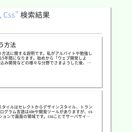
, Css
検索結果
を使う方法
を使う方法に関する説明です。私がアルバイトや勉強し
15年間になります。始めから「ウェブ開発しよ
から組み込み開発などの様々な分野でさまようした後、結
そんなに難しいと思わなかったですが、どの分野
に出るライブラリとフレームワークなどを学ばな
も知れません。人により開発の価値観が違います
イルではありません。理由は様々がありますが、
ッツ)、spring web framework、spring bo
が、フレームワークの必要性を感じて、struts(スト
念で良いと思いましたが、strutsが思ったより問
ューですね。今でも理解できないことがservletに
ロジェクトと関係ない回避コードもたくさん作るし、どの
sスタイルはセレクトからデザインスタイル、トラン
ましたね。その経験があるので、フレームワーク
ログラム言語はideや開発ツールがありますが、cs
使ったら途中で変わることがずいぶん難しいでし
ションで画面の領域です。cssことでサーバサイド
ってフレームワークを簡単に変更できることがありませ
ールがありますね。クロームの基準で「設定」の
ameworkがトレンドになる時にも相当にjava ser
、全てのブラウザがその開発ツールの機能を持っ
ツールを起動すると下記のイメージみたいなタブが出ま