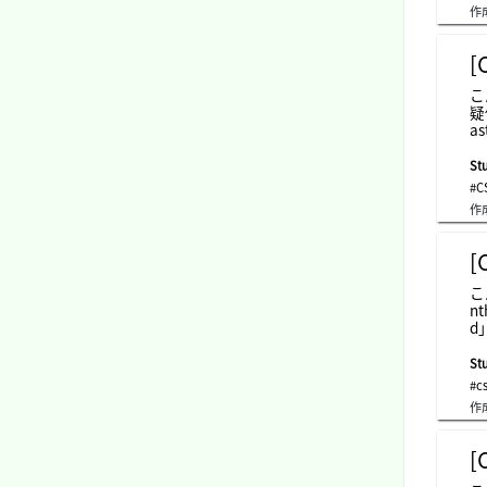
c
作
と
生
で
[
さ
な
こ
ク
疑似
a
ね
-
Stu
い
#C
以
作
n
派
の
[
「
考
こ
せ
nt
差
d
の
全
Stu
#c
作
[