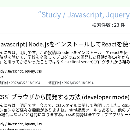
Study / Javascript, Jquery
検索件数 :
23
件
Javascript] Node.jsをインストールしてReact
んにちは。明月です。この投稿はnode.jsをインストールしてreact
時期を除いて、学校を卒業してプログラムを開発した経験が約14年から
」と思ってからやったことではなくcs(client server)プログラム
に需要が多いのウェブ開発者になりました。ウェブというのは初期には
も同じですが、知る深さが深くなるほど知るべきな規約も多いし、毎日
dy / Javascript, Jquery, Css
ればならないことが凄く多いですね。実はそれがウェブ開発の面白さか
ava
、私の場合は新しいライブラリとフレームワークを早く学んで使うスタ
成日付 :
2022/03/23 18:01:34
修正日付 :
2022/03/23 18:03:14
定性の理由ですね。javaの場合は始めjava servlet環境から始まってstruts(ストラ
tまで使いました。以前にはjava servletをかなり長い時間で使いました
ッツ)を使った時がありました。始めにはservletより早い開発と特別な概
CSS] ブラウザから開発する方法 (developer mode)
が多かったんです。structの問題なら代表的なことがセキュリティイッシ
できるinjection問題がstrutsにはなぜできないかな。。それでプ
んにちは。明月です。今まで、cssスタイルに関して説明しました。cs
合はフレームワークのライブラリのほぼを継承して再定義した時もあり
ションなど様々な機能がありますね。html編集ツールもあるし、他のプ
ライブラリを使いことが厳しくなりました。フレームワークというのは
の場合はないかと疑問になりますね。cssの開発は全てウェブアプリケー
う。つまり、プロジェクトでstrutsを使いながらspringが良いと思
開発はないですね。画面なので、普通はブラウザにcssの編集や開発ツ
。普通は初めからやり直しするケースが多いです。なので、spring web fr
その他」の「開発ツール」があります。上のイメージはクロームですが
dy / Javascript, Jquery, Css
letを使って私のフレームワーク(?)を構築して使いました。経歴の
いるはずです。ショットキーでは「ctrl+s方法hift+i」です。開発
ss
,
#debug
,
#developer mode