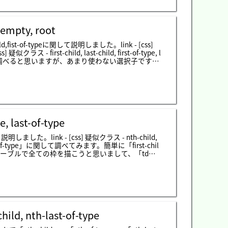
ースを置くと、aタグの孫要素のdタグを選択するこ
接選択子で「+」を使用すれば同じレベルの要素で次(派
択することです。「b + f」の場合はbタグすぐあと
「+」みたいに派生ではなく同じレベルの後で配置
 empty, root
孫要素を選択するので.p1のh1と.p3のh3に
該事項ではありません。~を使って+をつかったので先に
,fist-of-typeに関して説明しました。link - [css]
の次の要素を赤色に設定しますね。
s] 疑似クラス - first-child, last-child, first-of-type, l
empty, rootを調べると思いますが、あまり使わない選択子です
empty, empty, root」を作成してまましょう。「only
だけあることを探します。そしたら「p」タグを持って
」タグですね。でも２つ目の「div」タグは「p」タグ
 &gt; p」タグが文字が赤くなると思います。次は「o
、結果は全然違います。「p:only-child」の場合は全ての
場合は全ての派生タグではなく「span」のバグが一つだけ
で「span」タグを持っていますが、２つ目の場合は
e, last-of-type
mpty」の場合は派生のタグがないタグを調べます。参
ることで判断します。つまり、「:empty」に選択されま
した。link - [css] 疑似クラス - nth-child,
「body」選択することと「:root」で選択することと
」と「first-of-type」に関して調べてみます。簡単に「first-chil
す。上のテーブルで全ての枠を描こうと思いまして、「td」
の左上の枠を描いて全ての「td」の右下を描くと
child(1)」を入れても同じ結果になります。
ild, nth-last-of-type