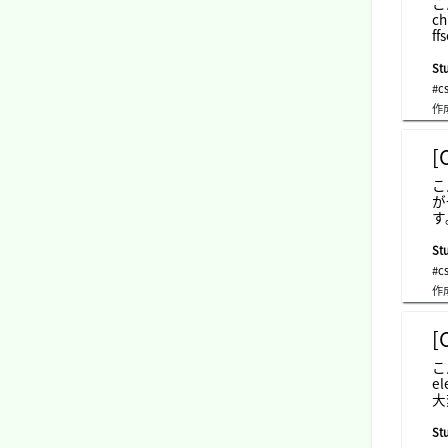
こ
c
f
「
には
Stu
「
#c
単
作
n
ず
れ
[
c
複
こ
じ
が
ネ
す
つ
グ
Stu
通
#c
す
作
ま
属
[
こ
e
大
c
h
Stu
グ