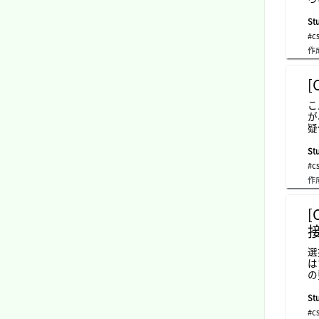
ま
「
Stu
す
#c
d
作
さ
の
「
[
に
テ
こ
り
が
s
疑
を
に
Stu
で
#c
英
作
れ
選
は
の
コ
選
Stu
選
#c