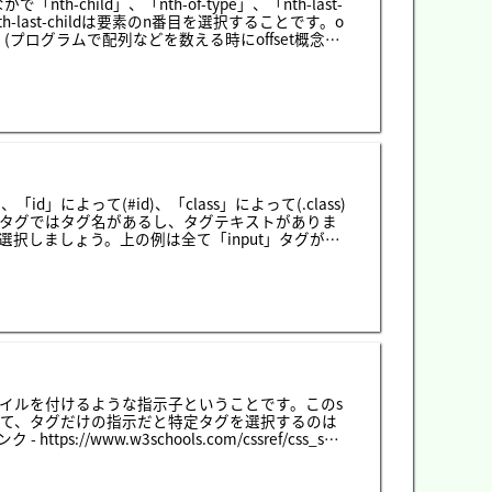
hild」、「nth-of-type」、「nth-last-
やnth-last-childは要素のn番目を選択することです。o
(プログラムで配列などを数える時にoffset概念で
ります。)上の例のテーブルで「4」を選択するよう
th-child(2)」で選択すると選択されます。でも、nth-childで
は「p」タグではなく「span」タグなのです。簡
ild(2) &gt; td:nth-child(2) &gt; spa
ね。理由はnth-childの選択子はタグの要素に関係し
hild(2)の派生タグでspanタグがないので、何も選択さ
d(2)&gt;td:nth-child(2)&gt;span:nth-
と何か迷いますね。単純な構造ならすぐ気づきますが、
th-of-typeです。このことは同じレベルの同
よって(#id)、「class」によって(.class)
nth-last-of-type」の選択子です。この選択子は
lタグではタグ名があるし、タグテキストがありま
」を
選択しましょう。上の例は全て「input」タグが４
ルを付けましょう。上の例をみればbodyの中でタ
属性選択子はブランケット([])で選択します。上の
はボタンタイプのinputタグの枠が赤になりま
になります。４つ目はhrefの属性が「https」で始
st」で終わる「a」タグの文字がグレーになります。
にスタイルを付けるような指示子ということです。このs
そして、タグだけの指示だと特定タグを選択するのは
ww.w3schools.com/cssref/css_sele
作成しましょう。上のhtmlタグは普通のテーブルタグです。
うすると我々は「tbody」タグの１番の「tr」タ
st &gt; tbody &gt; tr:nth-child