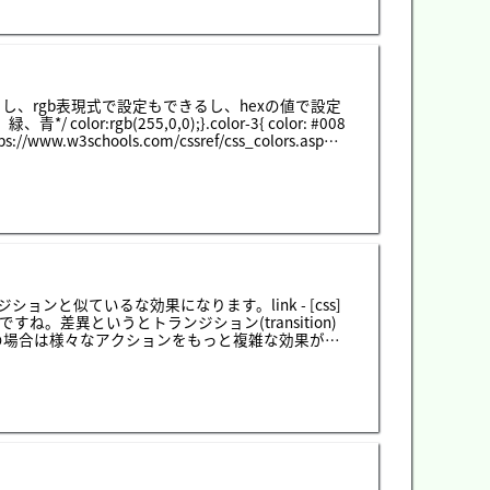
すが、「elements」以外はほとんどjavasciprt
るとウェブサイトのタグ構成が見えます。「elemen
ね。それで使用方法は下記通りです。開発ツールの右
部分でcssスタイルがでます。様々のスタイルの
ましたが、実は開発ツールを利用すると別に全て覚
発ができます。でも、ブラウザで設定して画面で
し、rgb表現式で設定もできるし、hexの値で設定
てください。そのツールを見れば、「-webkit
クスやオペラ、ie、クロームを同じページを見れば
/www.w3schools.com/cssref/css_colors.aspこ
、サパーリブ
vタグのlinear-gradientは線形のグラデ
すれば水平で上から下の段階でシルバー色から紫色に
では45度ですね。初めは赤色で、真中は白色、最
ョンです。パラメータはcircle設定ですが初めは真中
イズが横50px、縦50pxです。「at」の後は
ブ色、アクア色順になります。五つ目のネイビー色2
なります。六つ目の角度(-45deg = 315deg)で繰
なります。七つ目のrepeating-radial-gra
est-side、closest-corner、farthest
と似ているな効果になります。link - [css]
すね。差異というとトランジション(transition)
の場合は様々なアクションをもっと複雑な効果がで
n)の場合はスタイルで色の変換、要素移動する時に遅
ら色をキラキラすることができると意味です。私
作る時によく使います。@keyframes test-
ほぼトランジションと似