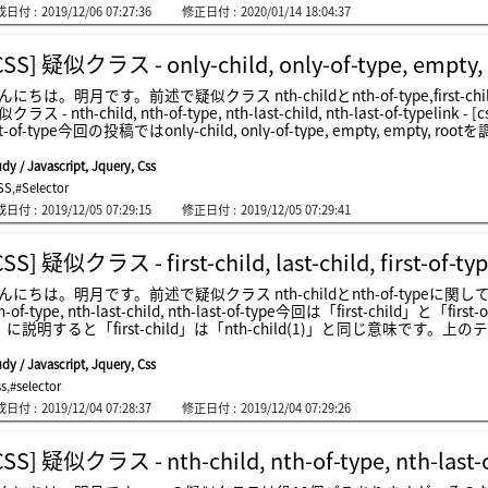
」にあんることです。つまり、「a d」の指定みたいに、aとd間にスペ
成日付 :
2019/12/06 07:27:36
修正日付 :
2020/01/14 18:04:37
です。子要素でみると「a &gt; b &gt; d」の選択子になります。隣
ではない)に配置された要素、つまり「b + c」で設定するえば「c」を選
「f」タグがないので何も選択されない結果になります。「~」の場合は
CSS] 疑似クラス - only-child, only-of-type, empty,
れた要素ですが、すぐ後ろふくめすべての要素ですね。上の例をみれば初めは
ります。でも.p2のh2の場合は.p2の子要素なので.p4のh2タグは当
んにちは。明月です。前述で疑似クラス nth-childとnth-of-type,first-child
ラスが.p1タグの後のdivタグの背景をすべて黄色に設定して、p1タグ
クラス - nth-child, nth-of-type, nth-last-child, nth-last-of-typelink - [cs
st-of-type今回の投稿ではonly-child, only-of-type, empty, 
。それで例を確認しましょう。そしてcssで「only-child, only-of-type, 
child」の疑似クラスは「test」クラスの派生タグで「p」タグが一つ
dy / Javascript, Jquery, Css
る「.test」クラスのエレメントは初めの「div」タグと２つ目の「div
SS
,
#Selector
外に「span」タグも持っているので、「only-child」では初めの「dev
成日付 :
2019/12/05 07:29:15
修正日付 :
2019/12/05 07:29:41
ly-of-type」です。「only-of-type」は「only-child」と似てますが
生タグで一つの「p」タグと意味です。「span:only-of-type」の
タグですね。「div.test」タグを見ると２つ目と３つ目が「div」タグ
CSS] 疑似クラス - first-child, last-child, first-of-typ
span」タグが２つですね。３番目の「div」タグだけ対象です。「:e
に「&lt;タグ&gt;テスト値&lt;/タグ&gt;」の形式も派生データがあ
んにちは。明月です。前述で疑似クラス nth-childとnth-of-typeに関して説明しま
ん。「:root」は「html」を選択することと同じ意味です。「html」や
h-of-type, nth-last-child, nth-last-of-type今回は「first-child
異があるかな。
」に説明すると「first-child」は「nth-child(1)」と同じ意味で
タグで重ねないようにしようと考えています。初めの行の初めの列だけ
ての枠が描くことに出来ます。参考に「first-child」の代わりに「nth-
dy / Javascript, Jquery, Css
ss
,
#selector
成日付 :
2019/12/04 07:28:37
修正日付 :
2019/12/04 07:29:26
CSS] 疑似クラス - nth-child, nth-of-type, nth-last-ch