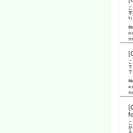
ま
こ
字
v
て
ウ
Stu
タ
#c
で
作
o
タ
内
[
「
w
こ
ム
で
の
で
t
文
h
モ
Stu
ま
#c
率
作
「
の
y
[
詳
f
r
の
こ
o
が
さ
ろ
で