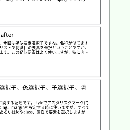
っては一回もクリックしなかった場合の「a」タグを選択、
です。つまり、初めは赤色の「a」タグが３つありま
なりますね。「:target」は「a」タグで「i
のアドレスに「#id」名が指しているものが選択
」属性が「disabled」か「none」かの選択子です。タグ
sabled"」がなければ、「:enabled」の対象、あれば
て選択するものです。「hover」は要素でマウスが上
after
キストが白色になりますね。「focus」の場合は
ると選択する選択子です。テキストで入力がおわ
、今回は疑似要素選択子ですね。名称が似てます
sの選択子に関してほとんど纏めて説明しました。c
リストで何番目の要素を選択ということですが、
css選択子」はウェブで重要な部分だと思います。
ます。この疑似要素はよく使いますが、特に内容
span」、「div」タグなどの文字列を入れられるタグ
タグの前までの適用される選択子です。タグの形式
の場合、初めの文字だけ反映する選択子です。日本語より
「after」はタグの前後に「content」の値を入
よい選択子だと思います。
要素選択子、孫選択子、子選択子、隣
する記述です。styleでアスタリスクマーク(*)
ding、marginを設定する時に使いますが、すべて
るいはidやclass、属性で要素を選択しますが、
グとdivタグを選択することです。そして孫選択子、子
いうことで子選択子は選択した直下の派生タグを
「b, c, d, e」タグになるし、子要素は「b,