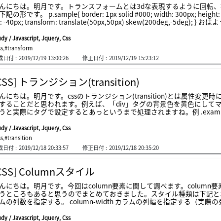
んにちは。明月です。トランスフォームとは3dな表現するように回転
e{ border: 1px solid #000; width: 300px; height: 70px; font-size: 20px; margin-left: -50px; margin-t
 translate(50px,50px) skew(200deg,-5deg); } おはようございます。こんにちは。こんばんは。トラン
ォーム属性は「transform」,「transform-origin」,「perspective」,「tran
ce-visibility」の６つがあります。「transform」の属性は変更スタ
dy / Javascript, Jquery, Css
か(translate),3d軸で移動(translate3d)するオプションもあります。
ss
,
#transform
、縮小(scake)もあります。参照 - https://www.w3schools.com/cssref/css3
成日付 :
2019/12/19 13:00:26
修正日付 :
2019/12/19 15:23:12
lks/2012/0416-css-www2012/demos/transforms/demo-translate
もので基本値は「transform-origin: center center」です。回転
設定です。「perspective-origin」は上の遠近感の設定する時に位置になります。「per
CSS] トランジション(transition)
:100px」なら上左の基準で100px距離の遠近感に表示することです。「transfor
tive-origin」をしようとすると設
んにちは。明月です。cssのトランジション(transition)とは属性
することだと思われます。例えば、「div」タグの背景色を黄色にしてマウ
実際にタグで設定するとあっというまで処理されますね。例 .example-1 .item{ background-color: yellow; height: 50
置いてください。でもユーザによってこの変更するこ
をスムースにアニメーションのようなアクションを与えたい人が言うと思います
dy / Javascript, Jquery, Css
できます。例 .example-2 .item{ background-color: yellow; height: 50px; transition: background-color 2s e
ss
,
#transition
mple-2 .item:hover{ background-color: green; transition: background-color 2s ease-out 50ms; } マウス
成日付 :
2019/12/18 20:33:57
修正日付 :
2019/12/18 20:35:20
上に置いてください。トランジションは４つのスタイル属性があります。
なければ作動しないですね。「transition-property」はトランジ
ckground-color」に効果を与えますね。「transition-durat
CSS] Columnスタイル
とで2秒かかりますということですね。「transition-timing-functi
早く変換するタイプ、「ease-in」は初めは早くて遅く変換するタイプ、「
んにちは。明月です。今回はcolumn要素に関して調べます。colum
く変換するタイプ、「lin
うところもあると思うのでまとめておきました。スタイル種類は下記とおりになります。 スタイル 説明 c
定する。 column-width カラムの列幅を指定する（実際の列の幅は、領域のサイズに応じて変化） columns: -
2つのスタイルのshorthandスタイル column-gap カラムの間の間隔 column-span 複数のカラムを横断要素
-width 各列を区別する線の太さ column-rule-style 各列を区切る線の種類 column-rule-color 各列を区切る線の
dy / Javascript, Jquery, Css