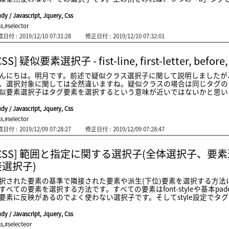
す。先、「a」タグの「link」、「visited」は「link」タグによ
visited」は一回以上にクリックした場合の「a」タグを選択すること
dy / Javascript, Jquery, Css
が、「選択１」をクリックしてしまうと「選択１」の「a」タグはピンク色に
ss
,
#selector
」によってフォーカスされたものを選択するものです。つまり、ブラウザ
成日付 :
2019/12/10 07:31:28
修正日付 :
2019/12/10 07:32:01
れます。「:enable」と「:disabled」は「input」タグで「diabled
属性で「enabled="enabled"」とはありませんので、「disabled="di
:disabled」の対象になります。「hover」はマウスのイベントによっ
CSS] 疑似要素選択子 - fist-line, first-letter, before, 
あると選択されます。つまり、テキストボックスの上にマウスを置くとテ
キストボックスの場合、キーボードのカーソルがテキストボックスにあ
んにちは。明月です。前述で疑似クラス選択子に関して説明しましたが
、他のことを選択するとこの選択子は解除してしまいます。ここまでcs
、選択対象に関しては全然違いますね。疑似クラスの場合は同じタグの
sの選択子はjavascriptやjqueryでも同じ形式で選択子を使うので「
似要素選択子はタグ要素を選択するという意味が近いではないかと思い
強調やiconを付ける時によく使いますね。「first-line」は「p」、「
使う選択子です。文字列で一行目だけ反映する選択子、つまり「br」
dy / Javascript, Jquery, Css
はなく、文字列で選択する特徴をもっています。「first-letter」
ss
,
#selector
語で似合う選択子で、筆者も使ったことがないですね。そして「before」と
成日付 :
2019/12/09 07:28:27
修正日付 :
2019/12/09 07:28:47
るタグです。疑似要素選択子はメニューやアクティブ効果などで使うと
[CSS] 範囲と指定に関する選択子(全体選択子、
接選択子)
択された要素の基準で隣接された要素や派生(下位)要素を選択する方法に関
すべての要素を選択する方法です。すべての要素はfont-styleや基本pad
要素に反映があるのでよく使わない選択子です。そしてstyle設定でタグあ
ンマ(,)を使えば複数選択も可能です。例えば「p, div」といえばpタ
択子の意味は孫選択子の場合、選択要素の中であるすべての派生タグを
dy / Javascript, Jquery, Css
択することです。上の条件の構造でhtmlが作成したと思えば、aタグの孫要素は
ss
,
#selecteor