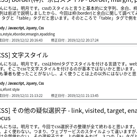
たはインラインとして表示します
んにちは。明月です。cssのスタイルと言うと基本的に文字列、余白、
列は前述で説明しましたから、今回は枠(border)と余白に関して調べて
」タグと「table」タグだと思います。そのところで「table」タグ
ヘッダとボディを分けてテーブルのタイトルと内容を分けてタグを作成
ザに見るとテーブルで作成したとは感じられません。タグだけではテーブ
dy / Javascript, Jquery, Css
イルでテーブルみたいに修正しましょう。今回は「table」タグではな
ss
,
#style
,
#border
,
#margin
,
#padding
は「div」タグの中で「span」タグを入れました。「div」タグは基本スタイルが
成日付 :
2019/12/12 20:16:43
修正日付 :
2019/12/12 20:17:24
ck」タイプですが、「display」タイプには次の投稿で説明します。その
イルがありますね。「padding」は内余白、「margin」は外余白です。
余白(padding)の「10px」と「span」の外余白(margin)の「30p
CSS] 文字スタイル
width」と「height」で「vw」は「vh」単位があります。「vw」
」は幅の「70%」という意味です。「vh」は縦のサイズによって何パーセ
んにちは。明月です。cssはhtmlタグでスタイルを付ける言語です。
で関数みたいな文法がありますね。それは括弧の内を計算してって意味です。つ
す。そこでcssで文字スタイルを付けるのが基本ではないかと思います。
幅の70パーセントサイズで10pxを引くことですね。「margin」や「paddin
も筆者も使ったことがないし、よく使うことは上の以外にはないかと思います
」、「top」、「bottom」の小スタイルを持っています。「radius」
字単位では、「px」、「pt」、「em」、「rem」があります。「p
adow」の場合は要素の影を描くスタイルですね。
ニターの12ピクセルサイズになることです。「pt」の場合はフォント
dy / Javascript, Jquery, Css
せん。でもwordやメモ帳でよく使うフォント単位なので大体にどのサイ
ss
,
#font style
サイズですが、「em」の場合は違いところで設定したサイズによって倍率
成日付 :
2019/12/11 21:13:22
修正日付 :
2019/12/11 21:13:45
html」で設定したサイズの倍率です。上の例は「em」で定義しました。「d
で、bodyタグの「font-size:12px」の「1倍」で設定されます。「font-s
」はフォントの種類を設定することですね。「font-weight」はフ
CSS] その他の疑似選択子 - link, visited, target, enable
しくしらないですが、「100」単位で大きい数字だと太くなります。boldやbold
ocus
はフォントの色の設定ですが、代表的な色は英語で設定してもいいです。で
色は下記のリンクを参照してください。link - https://htmlcolorcodes.c
んにちは。明月です。今回でcss選択子の整理が全て終わると思います
rationの場合は取り消し線やアンダーラインなどの設定ができます。text
、よく使わない。つまり、ウェブサービスのスタイルよって違いますが
」の順番で設定ができます。white-spaceは文字列の折り返し設定
は全然使わない、その選択子です。上の例をみれば、３つの「a」タグと「d
、たまにテーブル見方が崩れることがあります。