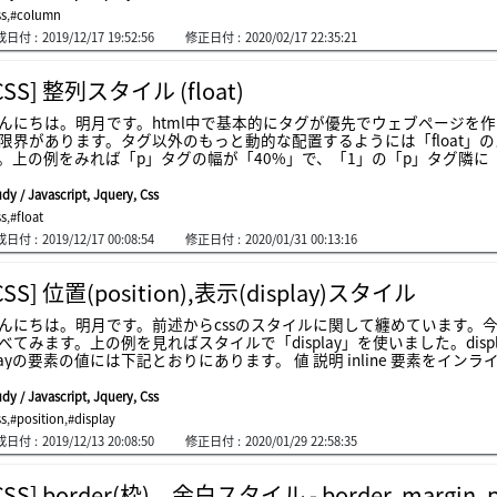
のスタイル
ss
,
#column
タイル columnsのサイズはブラウザの幅によって変更するので、calc(10vw)に設定し
成日付 :
2019/12/17 19:52:56
修正日付 :
2020/02/17 22:35:21
も幅の(30%)になると思います。カラム数を3で設定しましたので、三つが
定です。線は2pxで実線、青色で設定しました。h1タグの場合はcolu
ラムから作成の意味です。筆者がcolumn例を作
CSS] 整列スタイル (float)
んにちは。明月です。html中で基本的にタグが優先でウェブページを
限界があります。タグ以外のもっと動的な配置するようには「float
。上の例をみれば「p」タグの幅が「40%」で、「1」の「p」タグ隣に
す。「3」の「p」タグの位置ですが、普通なら「1」の「p」タグの下
「2」、「3」の「p」タグがあります。なぜ、その結果になるかというと「f
dy / Javascript, Jquery, Css
t」設定をすべて「left」に設定します。上、右からテトリスになると
ss
,
#float
2」番を整列します。「3」番は「2」番の下に空間があるので、そこで
成日付 :
2019/12/17 00:08:54
修正日付 :
2020/01/31 00:13:16
ようになるか？「1」番の下に「4」番が置くことになります。でも上の例
。「1」番と「4」番の間が余白がなりました。ここで「1」番の下に余
「p」タグは「float」が「left」でしたが、「3」、「4」番は「rig
CSS] 位置(position),表示(display)スタイル
、左に変わることですね。なので「3」、「4」番が上の例みたいになります。普
混在して使わないです。「float」がポータルでダッシュボードのウ
んにちは。明月です。前述からcssのスタイルに関して纏めています。今回は
スタイルを崩れやすいのでサイズをよく考えながら使わなければならない
べてみます。上の例を見ればスタイルで「display」を使いました。dis
「clear:both;」タグで解除ができます。「4」と「5」番の「p」タグは「cl
yの要素の値には下記とおりにあります。 値 説明 inline 要素をインライン要素（&lt;span&gt;など）として表示します。
幅のプロパティは効果がありません。 block 要素をブロック要素（&lt;p&gt;など）として表示します。 新しい行から
全体を占有します。 contents コンテナを非表示にし、要素の子要素をdomの次のレベルに上げます。 flex ブロッ
dy / Javascript, Jquery, Css
ベルのフレックスコンテナとして要素を表示します。 grid 要素をブロックレベルのグリッドコンテナとして表示しま
ss
,
#position
,
#display
テナとして表示します。 要素自体はインライン要素としてフォー
成日付 :
2019/12/13 20:08:50
修正日付 :
2020/01/29 22:58:35
されますが、高さと幅の値を適用できます。 inline-flex 要素をインラインレベルのフレックスコンテナとして表示し
ルのグリッドコンテナとして表示します。 inline-table 要素はインラインレベルの表
す。 list-item 要素を&lt;li&gt;要素のように動作させます。 run-in コンテキストに応じて、要素をブロック
CSS] border(枠)、余白スタイル - border, margin, 