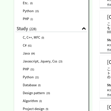
す
Etc.
(0)
作
と
t
Python
(15)
上
設
PHP
(1)
え
こ
ス
もできます。/
Study
(228)
-
00
ス
の
C, C++, MFC
(0)
ー
Stu
変
#c
C#
(61)
後
作
か
Java
(64)
丸
0
[
Javascript, Jquery, Css
(23)
り
d
こ
PHP
(31)
-side
ト
ク
の
Python
(21)
き
く
Database
Stu
(0)
の
#c
animation{ 0% { min-width
Design pattern
(19)
作
{ min-width:100%; background-color:green; color:white; } } div.example-box { display:inline-block; animation-name : test-
animation; animation-durat
Algorithm
(0)
ation-ite
[
ス
Project design
(9)