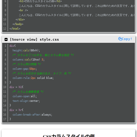
<
h1
>
CSSカラムスタイルの例
</
h1
>
      こんにちは。CSSのカラムスタイルに関して説明しています。これは例のための文言です。
<
hr
 />
      こんにちは。CSSのカラムスタイルに関して説明しています。これは例のための文言です。
</
div
>
</
body
>
</
html
>
Copy!
 [Source view] style.css
div
{
height
:
calc
(80vh);
/* カラムを三つを作る。幅とカラム数を指定 */
columns
:
calc
(10vw) 
3
;
/* カラム間の間隔 */
column-gap
:
50px
;
/* カラムを区分する線の太さ、タイプ、色 */
column-rule
:
2px
 solid blue;  
}
div
 > 
h1
{
/* カラムを横断要素 */
column-span
:all;
text-align
:center;
}
div
 > 
hr
{
column-break-after
:always;
}