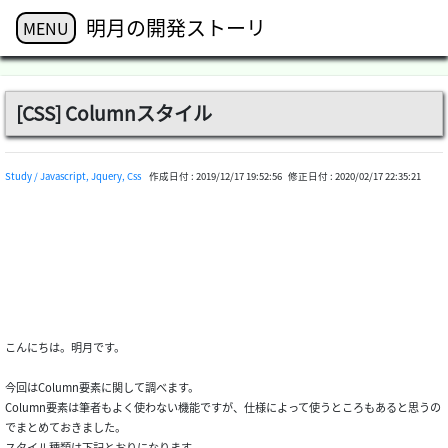
明月の開発ストーリ
MENU
[CSS] Columnスタイル
Study / Javascript, Jquery, Css
作成日付 :
2019/12/17 19:52:56
修正日付 :
2020/02/17 22:35:21
こんにちは。明月です。
今回はColumn要素に関して調べます。
Column要素は筆者もよく使わない機能ですが、仕様によって使うところもあると思うの
でまとめておきました。
スタイル種類は下記とおりになります。