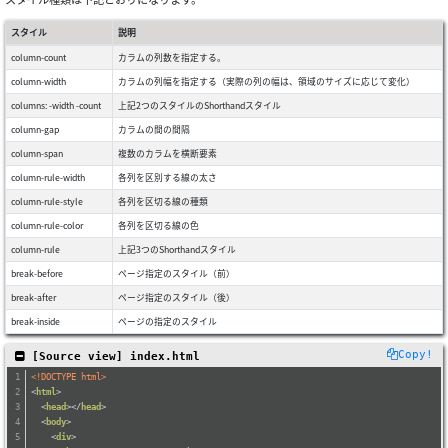
スタイル
説明
column-count
カラムの列数を指定する。
column-width
カラムの列幅を指定する（実際の列の幅は、領域のサイズに応じて変化）
columns: -width -count
上記2つのスタイルのShorthandスタイル
column-gap
カラムの間の間隔
column-span
複数のカラムを横断要素
column-rule-width
各列を区別する線の太さ
column-rule-style
各列を区切る線の種類
column-rule-color
各列を区切る線の色
column-rule
上記3つのShorthandスタイル
break-before
ページ指定のスタイル（前）
break-after
ページ指定のスタイル（後）
break-inside
ページの指定のスタイル
Copy!
 [Source view] index.html
<!DOCTYPE html>
<
html
>
<
head
>
</
head
>
<
body
>
<
div
>