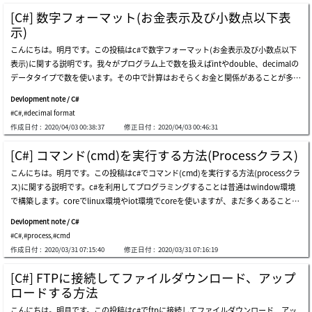
プの差もないので、ユーザが気になるもので使えばよいです。ionicライブラリionic
場合は解凍ソースはすごく簡単だけど、一つのコントロールが難しいなので様々とこ
[C#] 数字フォーマット(お金表示及び小数点以下表
ライブラリは外部ライブラリなのでnugetを通ってionicライブラリをダウンロード
ろで使いにくいと思います。ここまでc#でzipの圧縮ファイルを解凍するコードを作
示)
と連結をしましょう。d:\work\compresstestのディレクトリを圧縮しましょう。実
成する方法に関する説明でした。ご不明なところや間違いところがあればコメントし
こんにちは。明月です。この投稿はc#で数字フォーマット(お金表示及び小数点以下
行しました。圧縮ファイルが作成されたことを確認できます。圧縮ファイル内を確認
てください。
表示)に関する説明です。我々がプログラム上で数を扱えばintやdouble、decimalの
しましょう。圧縮が正常にできました。.net framework内部を利用する方法先に「s
データタイプで数を使います。その中で計算はおそらくお金と関係があることが多く
ystem.io.commpress」と「system.io.comppression.filesystem」を追加しましょ
ないかと思います。でも、お金を計算した結果を出力する時に単純に数だけ表現する
う。d:\work\compresstestのディレクトリを圧縮しましょう。実行しました。圧縮
Devlopment note / C#
と見づらいことになります。特に億や兆単位までなれば行くと間違って読んで間違っ
ファイルが作成されたことを確認できます。圧縮ファイル内を確認しましょう。ioni
#C#
,
#decimal format
て判断する可能性もあります。数を間違って読むことはお金の単位は100万円です
cライブラリと標準ライブラリを利用するソーススタイルが似てます。圧縮解凍は少
作成日付 :
2020/04/03 00:38:37
修正日付 :
2020/04/03 00:46:31
が、コンマなしで1000000円のことに出力されたら一目で100万円に認識するのが難
し差がありますが、圧縮することは同じです。そうすると標準ライブラリを使うほう
しいことです。つまり1000万円のことで誤解することがあります。１億の場合は100
がオープンライブラリを利用することより良いと思います。ここまでc#でzip圧縮コ
[C#] コマンド(cmd)を実行する方法(Processクラス)
000000 です。そのため、我々は誤解しないようにコンマを表示して数の単位を区分
ードを作成する方法に関する説明でした。ご不明なところや間違いところがあればコ
こんにちは。明月です。この投稿はc#でコマンド(cmd)を実行する方法(processクラ
します。上の例をみれば変数に1億を格納して「#,##0」のフォーマットで出力フォー
メントしてください。
ス)に関する説明です。c#を利用してプログラミングすることは普通はwindow環境
マット(tostring関数)を設定してお金形式で表示しました。エクセルを使ったことが
で構築します。coreでlinux環境やiot環境でcoreを使いますが、まだ多くあることで
ある方なら数字フォーマット形式を知るかもしりません。数字を表現することで
はありません。そのため、processクラスを利用すればwindow commandを操作で
「0」と「#」があります。この差は「0」の場合は数字データが当該な桁数でデータ
Devlopment note / C#
きるようなプログラムを開発できます。上の結果をみれば始めdドライブでコンソー
がなくても「0」を表示することだし、「#」の場合は表示しないことです。すなわ
#C#
,
#process
,
#cmd
ルが始まります。まるでcmdコマンドらしくカーソルがc:&gt;の次にフォーカスにな
ち、フォーマットを「0,000」に設定して「1」のデータを出力すると下記の結果が出
作成日付 :
2020/03/31 07:15:40
修正日付 :
2020/03/31 07:16:19
っています。そしてディレクトリ変更する時にドライブc:\ディレクトリ&gt;で表示さ
力します。数字は基本「0」と「#」で表現しますが、その以外の表現を説明します。
れます。最終、dirコマンドを実行してファイルリストを取得します。最後にexitのコ
数字フォーマッティングは「tostring」がよく使いますが、状況によってstring.form
[C#] FTPに接続してファイルダウンロード、アップ
マンドでprocessプログラムを終了します。参考に上の結果はcmd.exeプログラムで
atを利用する時もあります。cultureinfoクラスを利用してお金を表示する方法もあ
ロードする方法
はなく、cmd.exeと最大に似ているuiで作りました。ほぼそっくりです。ここまでc#
ります。cultureinfoはシステムによって地域別お金を表示する方法です。つまり日
こんにちは。明月です。この投稿はc#でftpに接続してファイルダウンロード、アッ