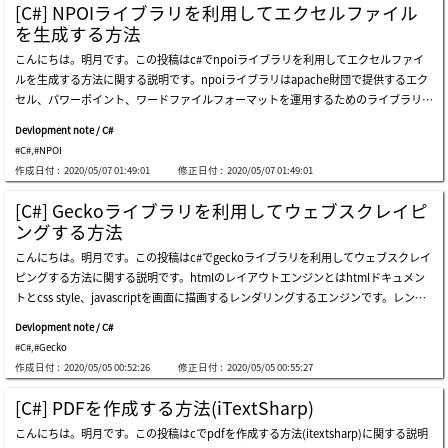
やろうと思うことはエクセルで温度平均は関数でカラムを関数で計算するし、グラフ
になっても可笑しくないでしょう。その問題を解決することが非同期ソケットです。
[C#] NPOIライブラリを利用してエクセルファイル
もb列のデータで表示するので、エクセルを読み込んでc列のデータとd列のデータを
非同期ソケットはclientが接続すると接続する時の処理をためのイベントを発生して
を生成する方法
修正すればb列のデータが更新されグラフが変わるかを確認しましょう。npoiを利用
連結リソースをキュー構造のiocpに格納します。その後からclientからメッセージが
こんにちは。明月です。この投稿はc#でnpoiライブラリを利用してエクセルファイ
するためにnugetからライブラリをダウンロード及び連携しましょう。これからエク
発生するとiocpから連結リソースを持ち込んでソケット通信を続けることです。その
ルを生成する方法に関する説明です。npoiライブラリはapache財団で提供するエク
セル生成したディレクトリに移動してファイルを開きましょう。結果をみれば既存b
ことでサーバはthreadを生成する必要がないので、リソースをたくさん節約するこ
セル、パワーポイント、ワードファイルフォーマットを運用するためのライブラリで
列のデータをc列のデータが変更されました。そのあとb列の関数データが更新さ
とができます。非同期ソケットサーバーはスレッドを管理するスレッドプールを生成
す。元はjavaのpoiライブラリから始まりましたが、c#でも使うためにnpoiの名でラ
れ、グラフの結果まで更新されました。作業しながらなぜかc列とd列のデータを変
する必要がないし、スレッドを管理する必要がないので、その部分はソースが簡単に
Devlopment note / C#
イブラリを提供していることです。それならこれからnpoiを使ってエクセルを作成
更することだけでb列のデータが自動に更新されませんでした。トリガーみたいな呼
なります。これが同期ソケット通信と非同期ソケット通信の差です。非同期ソケット
#C#
,
#NPOI
しましょう。npoiを使うためにnugetを利用してライブラリをダウンロードと連携し
び出しが必要らしいです。私の場合はsetcellformula関数を利用してエクセル関数を
はメモリ効率もいい
作成日付 :
2020/05/07 01:49:01
修正日付 :
2020/05/07 01:49:01
ます。これからエクセル生成したディレクトリに移動してファイルを開きましょう。
再設定しました。グラフの場合はb列のデータが変わることですぐデータが反映され
xlsバージョンとxlsxバージョンはnamespaceが違うし扱うクラスも違います。で
ます。私の例の場合は簡単なデータを扱うので別の最初からエクセルを作成すること
[C#] Geckoライブラリを利用してウェブスクレイピ
も、クラスは違いますが、インタフェースは iworkbook과 isheetで作業するのでク
と読み込んで後修正することとの差異がありません。でも、実務ではかなり複雑なデ
ングする方法
ラスを割り当てする時だけ分けて、次からはインタフェースで運用するとバージョン
ータを扱う可能性が高いです。その時、最初からエクセルをc#で作成することはすご
こんにちは。明月です。この投稿はc#でgeckoライブラリを利用してウェブスクレイ
関係せずにエクセルを扱うことができます。上の例では基本的にnpoiでよく使うデ
く大変だと思います。デザインまで必要な部分ならスタイル設定はフォント設定まで
ピングする方法に関する説明です。htmlのレイアウトエンジンとはhtmlドキュメン
ータ格納、関数式、色の設定、セルのスタイル設定まで実装しておきました。npoi
必要です。エクセルをもっと知る方ならvba領域も考えなければならないです。それ
トとcss style、javascriptを画面に描画するレンダリングするエンジンです。レンダ
のapiはすごく多いので、下記のurlのドキュメントを参考してください。link - http
をすべてc#で作成することになると複雑です。なのでプログラムのパフォーマンス部
リングエンジンの種類は代表的にmsのieとmozilla財団のgeckoがあります。ieレン
s://poi.apache.org/apidocs/(javaのドキュメントですが、使用方法はc#と同じで
分もすごく遅くなります。なので実際はある程度にエクセルを作成してc#で読み込ん
Devlopment note / C#
ダリングのmshtmlがありますが、ie 8.0バージョンまではc#で参照して使えます。ie
す。)でも、実際の業務ではexcelを始めから生成して出力することは少ないです。普
で後データ値だけ更新することでエクセル出力する仕様が多いです。ここまでc#のn
#C#
,
#Gecko
の8.0バージョンはもう10年前のレンダリングエンジンだし、今のスタイルなら様々
通はexcelのテンプレートを作成して、そのテンプレートを参照して出力する方法で
poiを利用してexcelを読み込んで出力する方法に関する説明でした。ご不
作成日付 :
2020/05/05 00:52:26
修正日付 :
2020/05/05 00:55:27
でエラーが発生するかもしれません。geckoレンダリングは60バージョンです。ieよ
使います。その方法に関しては別の投稿で紹介します。ここまでc#でnpoiライブラ
り最新バージョンです。geckoレイアウトのライブラリはc#のnugetでダウンロード
リを利用してエクセルファイルを生成する方法に関する説明でした。ご不明なところ
[C#] PDFを作成する方法(iTextSharp)
及び連携が可能です。ブラウザライブラリは一応、windowのprocメッセージのキュ
や間違いところがあればコメントしてください。
こんにちは。明月です。この投稿はcでpdfを作成する方法(itextsharp)に関する説明
ーが必要なのでwindow forms appでプロジェクトを生成します。そしてnugetを通