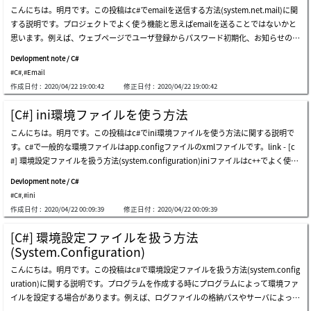
こんにちは。明月です。この投稿はc#でemailを送信する方法(system.net.mail)に関
onsoft.jsonライブラリを連携しましょう。結果をみれば、stringタイプのjsonデータ
する説明です。プロジェクトでよく使う機能と思えばemailを送ることではないかと
がクラスに変換されたし、クラスのデータがstringタイプのjsonデータに変換するこ
思います。例えば、ウェブページでユーザ登録からパスワード初期化、お知らせのメ
とを確認できます。注意点はjsonタイプでシングルクォートはstringでないことは定
ールなど様々で使います。c#ではメールを送信する方法がいろいろありますが、その
数に表記されます。なのでjsonとクラスのデータタイプが合わない場合にはエラーが
Devlopment note / C#
中で.net frameworkのsystem.net.mailを使う方法があります。system.net.mailの場
発生します。後、上のことはプロパティ名とjsonのキーを一致しましたが、仕様によ
#C#
,
#Email
合は.net frameworkの基本の機能なので別にnugetを利用してライブラリを連携する
って一致できない場合もあります。その場合はjsonpropertyアトリビュートを利用し
作成日付 :
2020/04/22 19:00:42
修正日付 :
2020/04/22 19:00:42
必要がないです。ソースは作成しました。その後、smtpサーバーを設定しましょ
て設定が可能です。newtonsoft.jsonのライブラリは様々な機能がありますが、私の
う。私の場合はgoogleメールを利用します。google mail - https://support.google.c
基準では上の以外には使わないです。ここまでc#でnewtonsoft.jsonライブラリを利
[C#] ini環境ファイルを使う方法
om/a/answer/176600?hl=ja先にクロームに接続して右上のアカウント管理に行きま
用してjsonデータ構造を扱う方法に関する説明でした。ご不明なところや間違いとこ
こんにちは。明月です。この投稿はc#でini環境ファイルを使う方法に関する説明で
しょう。(ログインができなかった状況なら先にログインしてから。)アカウント管理
ろがあればコメントしてください。
す。c#で一般的な環境ファイルはapp.configファイルのxmlファイルです。link - [c
に移動して安全性の低いアプリのアクセスのタブに移動します。安全性の低いアプリ
#] 環境設定ファイルを扱う方法(system.configuration)iniファイルはc++でよく使う
の許可を有効にします。このチェックをしないと外部からグーグルメールを使用でき
環境ファイルの構造です。セッションがあり、キーでデータを取得する構造です。で
ないようにすることです。なので、idやpwの漏れがなければそんなに問題はありま
Devlopment note / C#
もc#もc++ライブラリを使うことができるのでiniファイルを読み取りや書き込みがで
せん。上のソースを実行してメールを送信しましょう。プログラムが正常に実行され
#C#
,
#ini
きます。writeprivateprofilestringとgetprivateprofilestringはc#のライブラリではな
ました。gmailのメールの受信トレイを見れば、メールが届いたことを確認できま
作成日付 :
2020/04/22 00:09:39
修正日付 :
2020/04/22 00:09:39
く、c++のライブラリの「kernel32」の関数です。実行関数でiniファイルを書き込ん
す。ここまでc#でemailを送信する方法(system.net.mail)に関する説明でした。ご不
で読み取るので同然「日本語」という結果が出ます。config.iniファイルを確認しま
明なところや間違いところがあればコメントしてください。
[C#] 環境設定ファイルを扱う方法
しょう。config.iniファイル中で[sectiontest]のdataのキーで「日本語」という値が
(System.Configuration)
あります。iniファイルはプログラムだけで操作することではなく、直接にセッショ
こんにちは。明月です。この投稿はc#で環境設定ファイルを扱う方法(system.config
ンやキー、値を設定すると上のgetprivateprofilestringの関数で読み込むのが可能で
uration)に関する説明です。プログラムを作成する時にプログラムによって環境ファ
す。ここまでc#でini環境ファイルを使う方法に関する説明でした。ご不明なところ
イルを設定する場合があります。例えば、ログファイルの格納パスやサーバによって
や間違いところがあればコメントしてください。