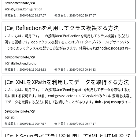
設定するデータなどです。以前、c++ファイルの場合はiniファイルを設定ファイルに
Devlopment note / C#
よく使いました。もちろん、c#でiniファイルを使えないことではないですが、基本x
#C#
,
#System.Configuration
mlファイルで環境設定を行います。javaの場合「.property」ファイルが環境ファイ
作成日付 :
2020/04/20 19:37:57
修正日付 :
2020/04/20 19:37:57
ルでよく使います。(xml形式も多いです。)c#ではxmlになっているapp.configファ
イルを環境ファイルでよく使います。プロジェクトを生成すればc#は基本的にapp.c
[C#] Reflectionを利用してクラス複製する方法
onfigファイルが生成されます。その後、app.configファイルにデータを設定してプ
こんにちは。明月です。この投稿はc#でreflectionを利用してクラス複製する方法に
ログラム上で読み込みます。appsettingsのタグの中でaddタグを追加します。ここ
関する説明です。oopでクラス複製することはプロトタイプパターン(デザインパタ
でkeyというアトリビュートはプログラムで読み込むキーでvalueは値です。config
ーン)によってクラスを複製する方法があります。結果をみればnodeとnode1は同じ
ファイルを読み込むためにライブラリを追加しなければならないです。(app.config
クラスです。その意味はnodeでdataの値を修正したらnode1にも影響があると意味
は基本的に生成されるのにライブラリは追加することで。。)configurationmanage
Devlopment note / C#
です。でもnode2の場合は複製になったのでnodeと違うクラスです。その意味はno
r.appsettingsクラスにindexer形式でキーの値を入れればapp.configに設定した値を
#C#
,
#Reflection
,
#proto
deのdataの値が修正してもnode2は影響がないと意味です。上の結果見ればnode.d
取得できます。プログラムをリリースしたらapp.configファイル名は「プロジェクト
作成日付 :
2020/04/17 00:34:33
修正日付 :
2020/04/17 00:34:33
ataが2になっていることを確認できます。クラス複製をするようにはmemberwisecl
名.exe.config」で変更されます。ここまでc#で環境設定ファイルを扱う方法(syste
one関数を利用すべきですが、memberwiseclone関数はobjectクラスのprotected
m.configuration)に関する説明でした。ご不明なところや間違いところがあればコメ
[C#] XMLをXPathを利用してデータを取得する方法
タイプです。その意味は私が作成するクラスつまり、memberwiseclone関数を使う
ントしてください。
こんにちは。明月です。この投稿はc#でxmlをxpathを利用してデータを取得する方
ことができる状況なら複製ができますが、ライブラリのクラスや修正ができないクラ
法に関する説明です。以前、xmlをcssselectorエンジン(sizzle)みたいに要素を検索し
スの場合はクラス複製ができないと意味になります。その場合は新しくnewキーワー
てデータを取得する方法に関して説明したことがあります。link - [c#] nsoupライブ
ドを使ってメモリ割り当てして変数の値を一々にコピーことしかないです。でもこれ
ラリを利用してxmlとhtmlをパーシングする方法最近はxpathを利用して検索するこ
も問題があるのはpublicの値は出来ますが、privateやprotectedはコピーが不可能な
Devlopment note / C#
とよりnsoupのライブラリを利用してデータを取得することが一般的なことになりま
ので、クラス複製ができないと意味になります。上の状況ならdata2を設定する方法
#C#
,
#Xml
した。でも、sizzleエンジンの要素を検索する方法の以前はxpathで検索することが
がないです。完全にコピーができないです。それをreflectionを利用して解決ができ
作成日付 :
2020/04/16 00:47:17
修正日付 :
2020/04/16 00:47:17
一般的だったんです。でも、xpathの方法が悪いことではなく、css selectorで検索
ます。link - https://www.nowonbun.com/34.htmlクラスでmemberwisecloneを利
するキーが単純だし、理解しやすいのでよく使うことです。でも以前の方法がもっと
用しなくてクラス複製になりました。nodeクラスの修正がなしで外部でクラスコピ
[C#] NSoupライブラリを利用してXMLとHTMLをパ