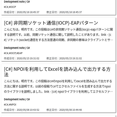
Devlopment note / C#
ターンが少し違うことです。eapの場合はイベントタイプでsocketasynceventargsク
しょう。上のソースでnodeクラスのインスタンスをシリアル化で利用してbyteに変
#C#
,
#IOCP
ラスのcompletedイベントを利用してacceptasyncとsendasync、receiveasyncの
換して、またstringタイプに変換してredisデータベースに入力しました。そうすると
作成日付 :
2020/05/18 18:45:37
修正日付 :
2020/05/18 18:45:37
クライアント待機、送信、受信をしました。このeapの短所はすべて同じイベントで
このことで別のプログラムで取得できます。別のプログラムで生成したnodeインス
実行するので可読性がよくない問題があります。それで.net framework 4.0からはas
タンスをredisデータベースに格納して、また、別のプログラムで取得してインスタ
[C#] 非同期ソケット通信(IOCP)-EAPパターン
ynccallbackのデリゲートを利用してbeginacceptやbeginsend、beginreceiveの関
ンスに変換して使うことを確認しました。この意味はシリアル化を通ってクラス形式
こんにちは。明月です。この投稿はc#の非同期ソケット通信(iocp)-eapパターンに関
数で待機、送信、受信をします。私の考えでは4.0からはc#がlambda式にも対応する
で様々なプログラムで値を共有できるという意味です。c#のシリアル化なので、別の
する説明です。以前、同期ソケット通信に関して説明したことがあります。link - [c
ことができるのでイベント方式からデリゲート方式に実装が可能になったと思いま
言語プログラムでは使うことは出来ずに、同じ言語のc#だけで使うことが可能です。
#] ソケット(socket)通信をする方法普通の同期、非同期の意味はクライアントとサー
す。個人的にみるとパフォーマンスや概念は別に変わったことは無く、ソースステッ
別の言語で使うためにはjsonタイプで変換して使うなら言語が違くても値を共有する
バーの連結状態が続いていれば同期だし、非同期は連結を続けていることではなくデ
プがもっとシンプルになったと思います。windowのtelnetのプログラムを利用して
ことが可能ですね。上のシリアル化を通ってstringに変換してredisデータベースに格
Devlopment note / C#
ータを送受信すれば連結を切断することです。でも、ここで説明する同期と非同期は
データを受け取るサーバーを作成しましょう。作成が終わったらサーバーを起動して
納することと似てますが、今回はシリアル化ではなくjson構造タイプに変換して入力
#C#
,
#IOCP
,
#EAP
意味が少し違います。システム内部でスレッドリソースでソケット通信を保持するか
telnetプログラムで接続します。ipはローカル(127.0.0.1)に設定してポートは10000
しました。redisデータベースでtest1のkey値でjson
作成日付 :
2020/05/15 19:31:02
修正日付 :
2020/05/15 19:31:02
どうかの差です。つまり、同期ソケット通信ならsocketクラスをサーバーにlistenし
です。telnetからメッセージを送信したらサーバー側でメッセージをちゃんと受け取
てclientが接続するたびにスレッドを生成してオブジェクトを保持することです。ス
ってコンソールに表示します。telnet側にはechoメッセージがちゃんと表示します。
[C#] NPOIを利用してExcelを読み込んで出力する方
レッドのリストはvectorやlistで管理して切断する時、オブジェクトを解除すること
終了まで綺麗に送受信ができます。サーバーは作成できましたからこれからクライア
法
です。でもこの同期ソケット通信はプログラム実装が簡単ですが、リソース問題があ
ントを作成します。クライアントプログラムでもlisten、acceptとconnectの差だけ
こんにちは。明月です。この投稿はc#のnpoiを利用してexcelを読み込んで出力する
ります。システムリソースは限定的なので、スレッドとsocketオブジェクトを無限に
です。サーバーを起動してクライアントで接続しましょう。上のtelnetで接続したこ
方法に関する説明です。以前の投稿でc#でエクセルファイルを生成する方法でnpoi
生成することができません。ゲームサーバーだと考えても同時接続200clientから300
とと同じ結果になりました。参照 - https://docs.microsoft.com/en-us/dotnet/stan
のライブラリを説明しました。link - [c#] npoiライブラリを利用してエクセルファイ
clientだけでもスレッドが200個から300個が生成されることです。最近は、ハードウ
dard/asynchronous-programming-patterns/ここまでc#の非同期ソケット通信
ルを生成する方法今回はnpoiを利用してエクセルを生成することではなく、エクセ
ェアが以前より非常に向上になりましたが、c#の長所であり短所であるgc(ガベージ
Devlopment note / C#
ルのテンプレートを読み込んでエクセルを出力する方法に関して説明します。例のデ
コレクション)があるのでリソース管理がしやすくないでしょう。c#というのはイン
#C#
,
#NPOI
ータは始めの列は月、二つ目は温度平均、三つ目は午前の温度、四つ目は午後の温度
スタンスを生成することは可能ですが、メモリ解除はできません。gcが自動に解除
作成日付 :
2020/05/08 10:43:52
修正日付 :
2020/05/08 10:44:48
です。右下のグラフは基本の表の数値の基盤で表れた一年間の気温平均です。ここで
してくれますが、リソースをたくさん使っている状況でサーバーがフリージング状態