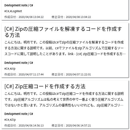
が発生するか間違う結果が出る時にはデバッグ値を追跡してソースコードを修正する
す。) 2019-08-05 12:00:00.123 -&gt; 123 ffff ミリセカンド4桁(なければ0に満たす。)
Devlopment note / C#
ことができます。でも、開発が終わって本番(production)にビルドしたものをサーバ
2019-08-05 12:00:00.1234 -&gt; 1234 fffff ミリセカンド5桁(なければ0に満たす。) 2
#C#
,
#Log4Net
にデプロイして運用する時にもバグが発生する可能性があります。その時には別にエ
019-08-05 12:00:00.12345 -&gt; 12345 ffffff ミリセカンド6桁(なければ0に満
作成日付 :
2020/04/08 13:04:22
修正日付 :
2020/04/08 13:04:22
ラーログを作成する機能がなければエラー原因と問題を把握することが大変になりま
す。そのため、出来る方法でログを残して(テキストファイルやデータベースにエラ
[C#] Zipの圧縮ファイルを解凍するコードを作成す
ー内容を格納すること)プログラムの流れを記録します。問題が発生する時に、ログ
る方法
内容を追跡してエラーを予測するか見つけることができます。その以外にログを通っ
こんにちは。明月です。この投稿はc#でzipの圧縮ファイルを解凍するコードを作成
てユーザの行動パターンの分析、追跡、学習などの統計資料も必要です。c#ではログ
する方法に関する説明です。以前、c#でファイルをzipアルゴリズムで圧縮するソー
を作成するライブラリは代表的に二つがあります。elmahとlog4netがあります。elm
スコードに関して説明したことがあります。link - [c#] zip圧縮コードを作成する方法
ahも随分多いプロジェクトで使っていると思いますが、個人的にlog4netをお勧めで
その投稿にも説明しましたが、zipアルゴリズムは様々なところでよく使うアルゴリ
す。理由はlog4net、log4j、log4phpなどで他のプログラム言語でも使っているライ
Devlopment note / C#
ズムです。ionicライブラリと.net frameworkを利用して圧縮する方法に関して説明
ブラリなので、互換性がよいし、ライブラリのコミュニティも大きいので様々な情報
#C#
,
#zip
しましたが、解凍も同じで作成しましょう。ionicライブラリionicライブラリは外部
や派生ライブラリを得やすいです。それならlog4netを使うためにはnugetを利用し
作成日付 :
2020/04/07 11:17:44
修正日付 :
2020/04/07 11:22:01
ライブラリなのでnugetを通ってionicライブラリをダウンロードと連結をしましょ
てlog4netを連結します。パターンレイアウトと領域を確認するとパターン式がある
う。zipファイルの状況は下記のイメージになっています。解凍しましょう。実行し
ことを確認できます。 パターンレイアウトに関しては詳しく説明したいですが、別
[C#] Zip圧縮コードを作成する方法
ました。解凍されました。.net framework内部を利用する方法先に「system.io.com
に大事部分ではないし、パターンレイアウトの内容が多いので、log4netのapiで直接
こんにちは。明月です。この投稿はc#でzip圧縮コードを作成する方法に関する説明
mpress」と「system.io.comppression.filesystem」を追加しましょう。zipファイ
に確認するほうがよいです。参照 - https://logging.apache.org/log4j/1.2/apidocs/o
です。zip圧縮アルゴリズムは私の考えて世界の中で一番よく使う圧縮アルゴリズム
ルの状況は下記のイメージになっています。解凍しましょう。実行しました。ionic
rg/apache/log4j/patternlayout.html別にレイアウトに関して問題なければ、「%d
ではないかと思います。アルゴリズムの優秀性もいいけれども、zip圧縮アルゴリズ
と.net frameworkにあるライブラリで圧縮することと違ってソースの差異がありま
[%t] %-5p %c - %m%n」の式はよいです。ここまで設定すればログを使うことがで
ムに関して多いライブラリがあり、接近性と便利性がよいからよく使うと思います。
す。ionicの場合は圧縮のファイルを読み込んで解凍することではなく、extractallの
きます。でも、実際に本番(production)に使うと思えばログ設定がソースの中にある
Devlopment note / C#
c#の.net framework内部でもzipアルゴリズムがあります。そのため、.net framewo
関数を呼び出しで一括で解凍されます。標準ライブラリの場合は一つ一つの圧縮ファ
ので、設定ができないです。パラメータで設定ができますが、それはそれで設
#C#
,
#Zip
rkのソースをを利用して圧縮する方法と、ionicライブラリを利用して圧縮する方法
イルを読み込んでioで作成することです。個人的に解凍の場合は標準ライブラリがよ
作成日付 :
2020/04/06 14:56:13
修正日付 :
2020/04/06 14:57:21
があります。二つのライブラリでパフォーマンスの差がありません。ソースのステッ
いと思います。一つ一つのエラー確認やソース応用が可能することを比べてionicの