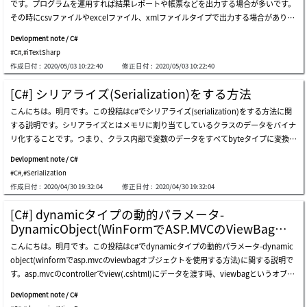
です。プログラムを運用すれば結果レポートや帳票などを出力する場合が多いです。
ってgeckoライブラリを連携します。上のイメージをみれば以前45バージョンもあり
その時にcsvファイルやexcelファイル、xmlファイルタイプで出力する場合がありま
ます。45バージョンで作成するなら60バージョンと同じです。ここでは60で作成し
す。その中で契約書やデータ形式ではなくドキュメント形式、でも編集ができないタ
ます。一応、私のosは64ビットなので64ビットで作成します。 32ビットも作成方法
Devlopment note / C#
イプで出力したい場合はpdfを利用します。c#でpdfを出力するために提供するオー
も同じです。windowデザインフォームの隣のtoolbarをみればgecko-browserコン
#C#
,
#iTextSharp
プンライブラリはitextsharpがあります。itextsharpを使うためにnugetを利用して
トロールができたことを確認できます。このwindowsフォームにdrap＆dropした後
作成日付 :
2020/05/03 10:22:40
修正日付 :
2020/05/03 10:22:40
ダウンロードして連携します。itextsharpライブラリを連携したらソースを作成して
でプロパティのdockをfillに合わせています。これからfirefox.dllファイルを注入する
pdfを出力しましょう。上のhtmlからファイルを生成することまで下記の流れになり
必要があります。右program.csファイルを開いて,下記のソースを追加します。そし
[C#] シリアライズ(Serialization)をする方法
ます。「filestream -&gt; pdfwriter取得 -&gt; pdfwriterpipeline生成 -&gt; htmlpip
て右のform1.csファイルを右クリックしをして、ソースビューでソースを開きます。
こんにちは。明月です。この投稿はc#でシリアライズ(serialization)をする方法に関
eline生成 -&gt; cssresolverpipeline生成 -&gt; xmlworker生成 -&gt; xmlparser生成 -
上みたいにスクレイピングソースを作成しました。結果みたいにスクレイピングにな
する説明です。シリアライズとはメモリに割り当てしているクラスのデータをバイナ
&gt; xmlparserによってhtmlをpdfに変換する。」ということになります。上のcssフ
ったことを確認できます。-- もしエラーが発生する場合 -- 1. 64ビットに設定して
リ化することです。つまり、クラス内部で変数のデータをすべてbyteタイプに変換す
ァイルを実行するデバッグフォルダに置きます。実行すると「simple.pdf」というp
も64ビットでできない場合があります。デバッグ設定をx64に変更すれば解決できま
ることだと思えば良いです。シリアライズは昔にたくさん使った記憶がありますが、
dfファイルが生成されます。結果は上のとおりに出ました。私は簡単にソースを作成
す。デバッグのpropertyメニューを開きます。メニューのbuildタブでプラットフォ
Devlopment note / C#
最近はシリアライズよりjsonタイプに変換してデータ化することがトレンドなので、
しましたが、少しhtml作成する部分とcssを紐づく部分を整理すると一般プロジェク
ームをx64に変更すると解決できます。2. dllファイルを読み込めませんというエラー
#C#
,
#Serialization
最近はよく使わないみたいです。link - [c#] newtonsoft.jsonライブラリを利用してj
トにも十分に使えると思います。ここまでcでpdfを作成する方法(itextsharp)に関す
メッセージが発生する可能性があります。この場合はd
作成日付 :
2020/04/30 19:32:04
修正日付 :
2020/04/30 19:32:04
sonデータ構造を扱う方法でも、newtonsoft.jsonを利用してデータをjsonタイプに
る説明でした。ご不明なところや間違いところがあればコメントしてください。
変換することはクラスのpublicタイプだけ変換するし、データをすべてstringタイプ
[C#] dynamicタイプの動的パラメータ-
に変換するので、限界があります。シリアライズはpublicデータだけではなく、priv
DynamicObject(WinFormでASP.MVCのViewBagオ
ateも構造化するし、クラス自体をすべてbyteタイプに変換することなので、クラス
ブジェクトを使用する方法)
こんにちは。明月です。この投稿はc#でdynamicタイプの動的パラメータ-dynamic
自体を格納することではよいです。でも、シリアライズも短所があります。バイナリ
object(winformでasp.mvcのviewbagオブジェクトを使用する方法)に関する説明で
化するので、当該なデータを人が読みにくいです。なのでメモ帳でデータ変更ができ
す。asp.mvcのcontrollerでview(.cshtml)にデータを渡す時、viewbagというオブジ
ないです。また、クラス自体を変換しましたから、クラスが変更がある場合に復元が
ェクトを使う場合があります。viewbagというオブジェクトはすごく便利です。可読
できない可能性もあります。jsonも場合はプログラム言語に関係しずに、読み込む移
Devlopment note / C#
性やパフォーマンスはよくないですが、クラスを一々宣言する必要なしでそのままに
植性がよいですが、シリアライズはc#で作成したらc#しか読み込まれないです。正