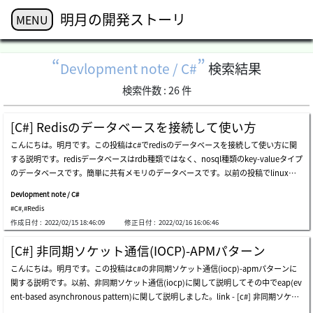
明月の開発ストーリ
MENU
Devlopment note / C#
検索結果
検索件数 :
26
件
[C#] Redisのデータベースを接続して使い方
こんにちは。明月です。この投稿はc#でredisのデータベースを接続して使い方に関
する説明です。redisデータベースはrdb種類ではなく、nosql種類のkey-valueタイプ
のデータベースです。簡単に共有メモリのデータベースです。以前の投稿でlinux環
境にインストール及び使い方に関して説明したことがあります。リング - [centos] re
Devlopment note / C#
disデータベースをインストールする方法とコマンドを使い方そのredisデータベース
#C#
,
#Redis
をc#で使ってみましょう。まず、c#で使うためにはnugetを利用してstackexchange.
作成日付 :
2022/02/15 18:46:09
修正日付 :
2022/02/16 16:06:46
redisライブラリをインストールしましょう。ライブラリがインストールされたらredi
sデータベースに値を格納して取得しましょう。上のソースでtestのキーでhello worl
[C#] 非同期ソケット通信(IOCP)-APMパターン
dを格納しました。そして10分後では自動にkey-valueが消えます。そしてtestキーで
こんにちは。明月です。この投稿はc#の非同期ソケット通信(iocp)-apmパターンに
取得すると入力したデータがコンソールに出よくします。関連な関数に関してはapi
関する説明です。以前、非同期ソケット通信(iocp)に関して説明してその中でeap(ev
ドキュメントを参照してください。リンク - https://stackexchange.github.io/stack
ent-based asynchronous pattern)に関して説明しました。link - [c#] 非同期ソケッ
exchange.redis/上には単純にkeyでデータの値を格納して取得する基本的な処理で
ト通信(iocp)-eapパターンapmパターンも同じ非同期ソケット通信(iocp)ですが、パ
す。そうすると実践でプログラムを作成する時によく使われるコードを作成して見ま