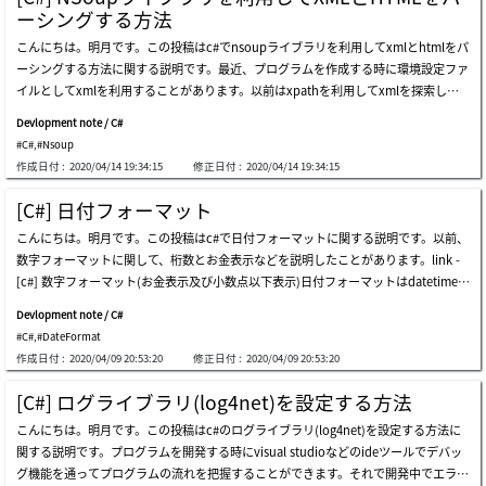
よい時があります。例えば、xmlから一つのデータとノードを検索することではnsou
ーができるといみです。ここまでc#でreflectionを利用してクラス複製する方法に関
ーシングする方法
pのほうがいいです。でも、xmlの全体を構造化するしクラスを変換することではrea
する説明でした。ご不明なところや間違いところがあればコメントしてください。
こんにちは。明月です。この投稿はc#でnsoupライブラリを利用してxmlとhtmlをパ
derを利用するかもっと明確なルールを決めて検索することならxpathがよいです。st
ーシングする方法に関する説明です。最近、プログラムを作成する時に環境設定ファ
ringで正規表現でreplaceするか、ただ特定文字でreplaceするかの差と似てます。実
イルとしてxmlを利用することがあります。以前はxpathを利用してxmlを探索して
はxpathを使うためにはxpathを詳しく知らなければならないですが、いつかxpath
値を取得しましたが、jqueryのライブラリが登場してcssselectorエンジン(sizzle)の
は別途で説明します。xpathを使うために以前で使った私のブログの検索エンジンに
Devlopment note / C#
概念が生じ、classやidなどのアトリビュートで検索する方法ができました。nsoup
登録するようなrssファイルを使いましょう。link - https://www.nowonbun.com/rs
#C#
,
#Nsoup
ライブラリはxmlやhtml形式にあるファイルやデータをcssselectorで探索するライ
sxpathを利用するクラスのnsoupみたいにオープンソースではなく、system.xmlの.
作成日付 :
2020/04/14 19:34:15
修正日付 :
2020/04/14 19:34:15
ブラリです。個人的にxpathはxmlを探索する時にもっと明確に検索ができますが、j
net frameworkを使います。コンソールの結果をみればrssのtitleのタグの内容だけ出
avascriptや様々でcssselectorをよく使う今はcssselectorタイプで探索するほうがも
力したことを確認できます。後、descriptionのタグのテキストデータを変更して、
[C#] 日付フォーマット
っとしやすくなったと思います。visual studioでnsoupライブラリを使うためにnug
ファイルに格納しました。結果を確認すればdescriptionタグの内容が変更されたこ
こんにちは。明月です。この投稿はc#で日付フォーマットに関する説明です。以前、
etを利用してライブラリをダウンロード及び連結しましょう。私のブログで検索エン
とを確認できます。nsoupとsystem.xmlの差はnsoupの場合はhtmlまで検索ができ
数字フォーマットに関して、桁数とお金表示などを説明したことがあります。link -
ジンに登録するようなrssファイルがあります。それをnsoupライブラリを利用して
ます。でも、system.xmlの場合はhtmlファイルが検索ができません。htmlを読み込
[c#] 数字フォーマット(お金表示及び小数点以下表示)日付フォーマットはdatetimeの
タイトルだけ取得します。上のxmlファイルを取得してitemのtitleタグのデータをコ
めば許せないアトリビュートや開き閉めタグタイプではないこと(inputタグ)などで
データタイプをでtostringやstring.formatを利用して変換ができます。日付フォーマ
ンソールに出力しました。 jquryでelement探索することと同じ方法で探索が可能
エラーが発生します。個人的にはほぼnsoupを使いますが、逆に環境ファイルのxml
Devlopment note / C#
ットは置換文字が多いです。基本的に「yyyy」は年度、「mm」は月、「dd」は
です。nsoupの場合は探索だけではなく、書き直し機能もあります。上のdescriptio
#C#
,
#DateFormat
日、「hh」は時間、「mm」は分です。ここで「mm」は「mm」は小文字、大文字
nのテキストを「hello world」に書き直しました。そのあと、コンソールにxmlを出
作成日付 :
2020/04/09 20:53:20
修正日付 :
2020/04/09 20:53:20
で月、分の区分にします。気を付けなければならないです。 フォーマット指定子 説
力しました。descriptionの部分が「hello world」になっています。ここまでc#でns
明 例 d 日: 1日から31日まで 2009-06-01t13:45:30 -&gt; 1 dd 日: 01日から31日まで(1
oupライブラリを利用してxmlとhtmlをパーシングする方法に関する説明でした。ご
[C#] ログライブラリ(log4net)を設定する方法
0日の未満は十桁に「0」をつける) 2009-06-01t13:45:30 -&gt; 01 ddd 曜日(略称)
不明なところや間違いところがあればコメントしてください。
こんにちは。明月です。この投稿はc#のログライブラリ(log4net)を設定する方法に
月、火、水。。 dddd 曜日(プル名) 月曜日、火曜日、水曜日。。 f ミリセカンド1桁
関する説明です。プログラムを開発する時にvisual studioなどのideツールでデバッ
(なければ0に満たす。) 2019-08-05 12:00:00.1 -&gt; 1 ff ミリセカンド2桁(なければ0
グ機能を通ってプログラムの流れを把握することができます。それで開発中でエラー
に満たす。) 2019-08-05 12:00:00.12 -&gt; 12 fff ミリセカンド3桁(なければ0に満た