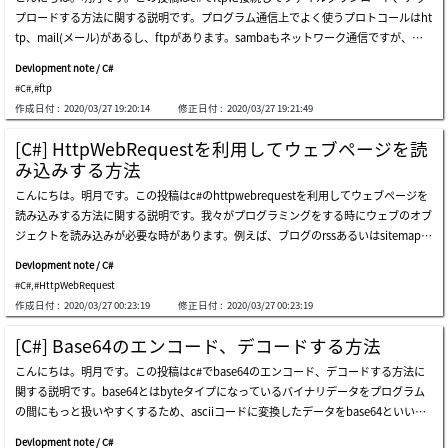
でコマンド(cmd)を実行する方法(processクラス)に関する説明でした。ご不明なと
本なら日本の形式でアメリカならアメリカタイプに表示する機能です。link - https://
プロードする方法に関する説明です。プログラム通信上でよく使うプロトコールはht
ころや間違いところがあればコメントしてください。
docs.microsoft.com/ja-jp/dotnet/api/system.globalization.cultureinfo?redirecte
tp、mail(メール)があるし、ftpがあります。sambaもネットワーク通信ですが、プ
dfrom=msdn&amp;view=netframework-4.8ここまでc#で数字フォーマット(お金表
ロトコールではなく、ユーティリティ名だし、プログラム内で通信設定が必要なこと
示及び小数点以下表示)に関する説明でした。ご不明なところや間違いところがあれ
Devlopment note / C#
ではなく、os側でネットワークドライブを割り当てして使うかlinux環境ならmount
ばコメントしてください。
#C#
,
#ftp
して内部ディスクみたいに使うので、プログラム内で別途で開発が必要なことではな
作成日付 :
2020/03/27 19:20:14
修正日付 :
2020/03/27 19:21:49
いです。率直に全然要らないことではないですが、しやすい方法を置いて大変に開発
する必要はありません。最近はcloudやwebサーバのrest apiを利用するか、またはh
[C#] HttpWebRequestを利用してウェブページを読
ttpヘッダを利用してcontext-typeをapplication/octet-streamに指定して直接にウ
み込みする方法
ェブサーバにアップロード、ダウンロードする方法でファイルを管理するので、以前
こんにちは。明月です。この投稿はc#のhttpwebrequestを利用してウェブページを
みたいにftpをよく使いません。また、ファイルストレージではなく、アプリサーバ
読み込みする方法に関する説明です。我々がプログラミングをする時にウェブのオブ
(ゲームサーバなど)でも以前みたいに直接にサーバを開発することより、webサーバ
ジェクトを読み込みが必要な時があります。例えば、ブログのrssあるいはsitemapの
につけて使う方法になったので、データ格納サーバ(ftpサーバ)を別途で構築せずに
xmlを読み込みするかまたはウェブページの情報を取得する必要な時です。でもhttp
開発するのが最近のトレンドです。(必ずwebサーバではなく仕様によって違いま
Devlopment note / C#
webrequestはウェブページだけ読み込むことでスクレイピングとは意味が違いま
す。)でも、逆にftpプロトコールはhttpプロトコールと似ていることが多し、以前よ
#C#
,
#HttpWebRequest
す。スクレイピングはウェブのレンダリング、つまり、javascriptの動的に処理され
り良いライブラリも多いので、よく使うことになると様々なサービスのパフォーマン
作成日付 :
2020/03/27 00:23:19
修正日付 :
2020/03/27 00:23:19
たデータを読み込むデータを取得することです。httpwebrequestはウェブレンダリ
ス改善によくなると思います。以前にftpサーバを構築する方法に関して説明したこ
ングがされてない純粋なページの要素データを読み込むことです。httpプロトコール
とがあるから参考してください。link - [window] windowでftpサーバを構築する方
[C#] Base64のエンコード、デコードする方法
は単純なソケット方法で要請(request)と応答(response)が終わればソケット接続を
法link - [centos] ftpインストールする方法(vsftpd)上のソースをみればftpからリス
こんにちは。明月です。この投稿はc#でbase64のエンコード、デコードする方法に
終わらせる流れです。プロトコールの中でヘッダを定義して要請すればそのヘッダ値
トを取得する時にディレクトリやファイルの区分がありません。もちろん、検索メソ
関する説明です。base64とはbyteタイプになっているバイナリデータをプログラム
に合わせて応答することがhttpプロトコールです。httpプロトコールはソケットでた
ッドをlistdirectoryではなく、listdirectorydetailでするとファイルとディレクトリの
の間にもっと扱いやすくするため、asciiコードに変換したデータをbase64といいま
くさん使うオブジェクトです。それでc#にはhttpwebrequestのクラスがあってそれ
区分ができますが、結果パーシングしなければならないし、様々なことに大変になる
す。簡単に説明すると「byteデータやstreamデータをstringタイプに変換したことで
を簡単に接続してデータを取得できるようになっています。上のソースをテストする
のでtry~catchを利用してファイルとディレクトリを区分する方が簡単です。実はtry
Devlopment note / C#