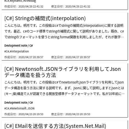
#C#
,
#dynamic
,
#ViewBag
動的なプロパティを生成してデータを格納、取得するの可能です。でも、viewbagと
確にはクラス変更や他のプレートフォームでも読み込まられないことではないです
作成日付 :
2020/04/29 22:41:32
修正日付 :
2020/04/29 22:41:32
はasp.mvcだけで使うものなので、それを同じ仕様で実装してc#のwindowフォーム
が、データ漏れが発生したり、データが可笑しくなる可能性があります。つまり、バ
開発する時にも使ってみましょう。コントロールでviewbagオブジェクトに任意のプ
グ発生する可能性があることです。仕様によってシリアライズがよいかjsonを使うか
[C#] Stringの補間式(interpolation)
ロパティにデータを格納しましょう。viewファイルはviewbagの任意のプロパティか
を正しく選択して使う方がよいです。nodeというクラスをシリアライズしてbyte[]
こんにちは。明月です。この投稿はc#でstringの補間式(interpolation)に関する説明
らデータを取得しましょう。link - 参照リンクを作成中コンソールのプロジェクトを
タイプに変換しました。変換してファイルに格納します。また、格納したファイルを
です。最近、c#のコード標準でstringの補間式に関して説明がありました。既存、c#
生成してviewbagを使ってみましょう。viewbagオブジェクトがありませんというメ
読み込んでデシリアライズでbyte[]データをクラスタイプに変換します。ファイルを
でstringのフォーマットを使うとstring.format関数を利用しましたが、それが数字で
ッセージが表示されいます。私がc#でwindowを作成する時、値を渡すために一つ一
メモ帳で開きました。人が解析することでは無理があります。ここまでc#でシリアラ
「{0},{1}」で表現するので、可読性が悪いです。なので、もっと可読性を上がるた
つエンティティクラスを生成して開発したことがあります。そのため、一回性の値の
イズ(serialization)をする方法に関する説明でした。ご不明なところや間違いところ
Devlopment note / C#
め、に補間式(interpolation)があり、もっとフォーマットをしやすく表現できます。
クラスがだんだん多くなったし、プロジェクトがすごく大きくなったし、その結果、
があればコメントしてください。
#C#
,
#interpolation
link - https://docs.microsoft.com/en-us/dotnet/csharp/language-reference/toke
プロジェクトの管理性、可読性、パフォーマンスなどがすべて悪くなった経験があり
作成日付 :
2020/04/27 20:39:57
修正日付 :
2020/04/27 20:39:57
ns/interpolatedstringでstringの補間式を使うために、ダブルクォートの前に「$」
ます。それで、window form開発する時にもasp.mvcのviewbagを使ったらすごく
を付けて設定することで使えます。stringのの補間式(interpolation)は下記とおりに
便利かと思いました。探してみたらありました。link - https://docs.microsoft.com/
[C#] Newtonsoft.JSONライブラリを利用してJson
なります。 要素 説明 interpolationexpression 形式化する結果を生成する表現式で
en-us/dotnet/api/system.dynamic.dynamicobject?view=netframework-4.8前から
データ構造を扱う方法
す。nullの結果のライン表現はstring.emptyです。 alignment 補間表現式の結果の文
このことを知ってたらよかったのにという物足りなさがあります。ここまでc#でdyn
こんにちは。明月です。この投稿はc#でnewtonsoft.jsonライブラリを利用してjson
字列で最小文字数を定義する定数式です。正の場合は、文字列表現が右揃えされま
amicタイプの動的パラメータ-dynamicobject(winformでasp.mvcのviewbagオブジ
データ構造を扱う方法に関する説明です。まず、jsonに関して説明しますとjsonとは
す。負の場合は左揃えです。 formatstring 式の結果タイプによってサポートされる
ェクトを使用する方法)に関する説明でした。ご不明なところや間違いところがあれ
(キー,値)構造で人が認識できる開放型標準データフォーマットです。私が10年前に開
形式の文字列です。 補間表現式は三項演算子でも計算可能です。中括弧の表現は中
ばコメントしてください。
発する時にはxmlの構造でデータを扱うことが多くありましたが、最近はほとんどjs
括弧を重ねることで表現できます。ここまでc#でstringの補間式(interpolation)に関
Devlopment note / C#
onタイプのデータを扱うプログラムが多いです。でもxmlを使わないことではないけ
する説明でした。ご不明なところや間違いところがあればコメントしてください。
#C#
,
#Newtonsoft.JSON
れども、xmlより直観的な構造だし、データ修正がxmlよりしやすいからだと思いま
作成日付 :
2020/04/23 20:19:53
修正日付 :
2020/04/23 20:19:53
す。(xmlはタグの開き、閉めが間違っても全体エラーが発生します。)そのため、プ
ログラムライブラリでjsonを読み取るか書き込むのライブラリが多いですが、newto
[C#] EMailを送信する方法(System.Net.Mail)
nsoft.jsonがたくさん使うし、一番機能が多いので紹介します。まず、nugetでnewt