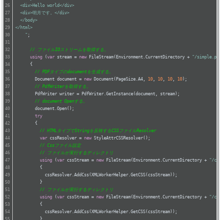
  <div>Hello world</div>	
  <div>明月です。</div>	
  </body>	
</html>	
    "
;
// ファイルIOストリームを取得する。
using
 (
var
 stream = 
new
 FileStream(Environment.CurrentDirectory + 
"/simple.pd
      {
// PDFタイプのdocumentを生成する。
        Document document = 
new
 Document(PageSize.A4, 
10
, 
10
, 
10
, 
10
);
// PdfWriterを取得する。
        PdfWriter writer = PdfWriter.GetInstance(document, stream);
// document Openする。
        document.Open();
try
        {
// HTMLタイプでStringを反映するCSSファイルResolver
var
 cssResolver = 
new
 StyleAttrCSSResolver();
// Cssファイル設定
// ファイルが実行するディレクトリ
using
 (
var
 cssStream = 
new
 FileStream(Environment.CurrentDirectory + 
"/cs
          {
            cssResolver.AddCss(XMLWorkerHelper.GetCSS(cssStream));
          }
// ファイルが実行するディレクトリ
using
 (
var
 cssStream = 
new
 FileStream(Environment.CurrentDirectory + 
"/cs
          {
            cssResolver.AddCss(XMLWorkerHelper.GetCSS(cssStream));
          }