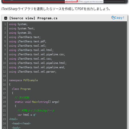
iTextSharpライブラリを連携したらソースを作成してPDFを出力しましょう。
Copy!
 [Source view] Program.cs
using
 System;
using
 System.Text;
using
 System.IO;
using
 iTextSharp.text;
using
 iTextSharp.text.pdf;
using
 iTextSharp.tool.xml;
using
 iTextSharp.tool.xml.html;
using
 iTextSharp.tool.xml.pipeline.css;
using
 iTextSharp.tool.xml.css;
using
 iTextSharp.tool.xml.pipeline.html;
using
 iTextSharp.tool.xml.pipeline.end;
using
 iTextSharp.tool.xml.parser;
namespace
PdfExample
{
class
Program
  {
// 実行関数
static
void
Main
(
string
[] args
)
    {
// HTMLタイプのStringデータ
var
 html = 
@"	
<html>	
  <head></head>	
  <body>	