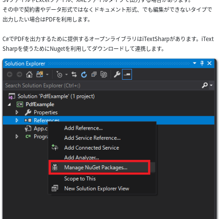
その中で契約書やデータ形式ではなくドキュメント形式、でも編集ができないタイプで
出力したい場合はPDFを利用します。
C#でPDFを出力するために提供するオープンライブラリはiTextSharpがあります。iText
Sharpを使うためにNugetを利用してダウンロードして連携します。