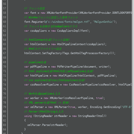
// フォント設定
var
 font = 
new
 XMLWorkerFontProvider(XMLWorkerFontProvider.DONTLOOKFORFON
// Windowフォントに設定した基本フォント
          font.Register(
@"c:/windows/fonts/malgun.ttf"
, 
"MalgunGothic"
);
// フォントを反映するCssAppliersクラス
var
 cssAppliers = 
new
 CssAppliersImpl(font);
// htmlContext生成(フォント反映)
var
 htmlContext = 
new
 HtmlPipelineContext(cssAppliers);
// Htmlタグファクトリー設定
          htmlContext.SetTagFactory(Tags.GetHtmlTagProcessorFactory());
// pipeline生成
var
 pdfPipeline = 
new
 PdfWriterPipeline(document, writer);
// html pipline生成(Html内容とpdfpipelineを合成)
var
 htmlPipeline = 
new
 HtmlPipeline(htmlContext, pdfPipeline);
// css pipline生成(cssとhtmlpiplineを合成)
var
 cssResolverPipeline = 
new
 CssResolverPipeline(cssResolver, htmlPipeli
// Work生成pipelineを入力
var
 worker = 
new
 XMLWorker(cssResolverPipeline, 
true
);
// XML parser生成(Html -> 変換)	
var
 xmlParser = 
new
 XMLParser(
true
, worker, Encoding.GetEncoding(
"UTF-8"
)
// ParserでHtmlStringを入力
using
 (StringReader strReader = 
new
 StringReader(html))
          {
            xmlParser.Parse(strReader);
          }