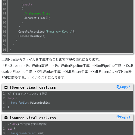
        }
finally
        {
// document Close	
          document.Close();
        }
      }
      Console.WriteLine(
"Press Any Key..."
);
      Console.ReadKey();
    }
  }
}
上のHtmlからファイルを生成することまで下記の流れになります。
「FileStream -> PdfWriter取得 -> PdfWriterPipeline生成 -> HtmlPipeline生成 -> CssR
esolverPipeline生成 -> XMLWorker生成 -> XMLParser生成 -> XMLParserによってHtmlを
PDFに変換する。」ということになります。
Copy!
 [Source view] css1.css
// ドキュメントにフォント設定
body
 {
font-family
: MalgunGothic;
}
Copy!
 [Source view] css2.css
// 
div
タグに背景と文字色設定
div
 {
background-color
: red;