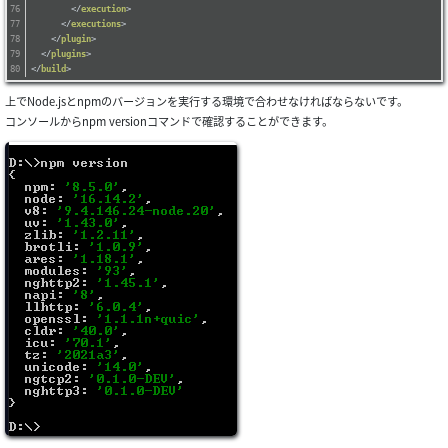
</
execution
>
</
executions
>
</
plugin
>
</
plugins
>
</
build
>
上でNode.jsとnpmのバージョンを実行する環境で合わせなければならないです。
コンソールからnpm versionコマンドで確認することができます。