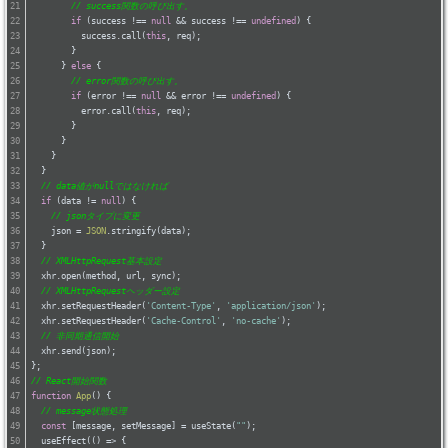
// success関数の呼び出す。
if
 (success !== 
null
 && success !== 
undefined
) {
          success.call(
this
, req);
        }
      } 
else
 {
// error関数の呼び出す。
if
 (error !== 
null
 && error !== 
undefined
) {
          error.call(
this
, req);
        }
      }
    }
  }
// data値がnullではなければ
if
 (data != 
null
) {
// jsonタイプに変更
    json = 
JSON
.stringify(data);
  }
// XMLHttpRequest基本設定
  xhr.open(method, url, sync);
// XMLHttpRequestヘッダー設定
  xhr.setRequestHeader(
'Content-Type'
, 
'application/json'
);
  xhr.setRequestHeader(
'Cache-Control'
, 
'no-cache'
);
// 非同期通信開始
  xhr.send(json);
};
// React開始関数
function
App
(
) 
{
// message状態処理
const
 [message, setMessage] = useState(
""
);
  useEffect(
()
 =>
 {