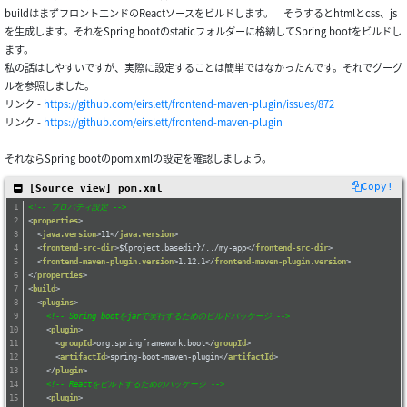
buildはまずフロントエンドのReactソースをビルドします。 そうするとhtmlとcss、js
を生成します。それをSpring bootのstaticフォルダーに格納してSpring bootをビルドし
ます。
私の話はしやすいですが、実際に設定することは簡単ではなかったんです。それでグーグ
ルを参照しました。
リンク -
https://github.com/eirslett/frontend-maven-plugin/issues/872
リンク -
https://github.com/eirslett/frontend-maven-plugin
それならSpring bootのpom.xmlの設定を確認しましょう。
Copy!
 [Source view] pom.xml
<!-- プロパティ設定 -->
<
properties
>
<
java.version
>
11
</
java.version
>
<
frontend-src-dir
>
${project.basedir}/../my-app
</
frontend-src-dir
>
<
frontend-maven-plugin.version
>
1.12.1
</
frontend-maven-plugin.version
>
</
properties
>
<
build
>
<
plugins
>
<!-- Spring bootをjarで実行するためのビルドパッケージ -->
<
plugin
>
<
groupId
>
org.springframework.boot
</
groupId
>
<
artifactId
>
spring-boot-maven-plugin
</
artifactId
>
</
plugin
>
<!-- Reactをビルドするためのパッケージ -->
<
plugin
>