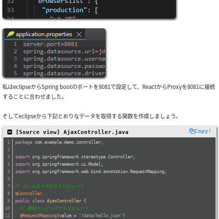
私はeclipseからSpring bootのポートを8081で設定して、ReactからProxyを8081に接続
することに合わせました。
そしてeclipseから下記とおりなデータを取得する関数を作成しましょう。
Copy!
 [Source view] AjaxController.java
package
 com.example.demo.controller;
import
 org.springframework.stereotype.Controller;
import
 org.springframework.ui.Model;
import
 org.springframework.web.bind.annotation.RequestMapping;
// コントローラのアトリビュート
@Controller
public
class
AjaxController
{
// 要請マッピングアトリビュート
@RequestMapping
(value = 
"/data/hello.json"
)