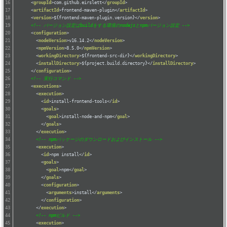
<
groupId
>
com.github.eirslett
</
groupId
>
<
artifactId
>
frontend-maven-plugin
</
artifactId
>
<
version
>
${frontend-maven-plugin.version}
</
version
>
<!-- バージョン設定はbuildをする環境のnodejsとnpmバージョン設定 -->
<
configuration
>
<
nodeVersion
>
v16.14.2
</
nodeVersion
>
<
npmVersion
>
8.5.0
</
npmVersion
>
<
workingDirectory
>
${frontend-src-dir}
</
workingDirectory
>
<
installDirectory
>
${project.build.directory}
</
installDirectory
>
</
configuration
>
<!-- 実行コマンド -->
<
executions
>
<
execution
>
<
id
>
install-frontend-tools
</
id
>
<
goals
>
<
goal
>
install-node-and-npm
</
goal
>
</
goals
>
</
execution
>
<!-- npmパッケージのダウンロードおよびインストール -->
<
execution
>
<
id
>
npm install
</
id
>
<
goals
>
<
goal
>
npm
</
goal
>
</
goals
>
<
configuration
>
<
arguments
>
install
</
arguments
>
</
configuration
>
</
execution
>
<!-- npmビルド -->
<
execution
>