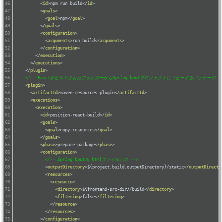
<
id
>
npm run build
</
id
>
<
goals
>
<
goal
>
npm
</
goal
>
</
goals
>
<
configuration
>
<
arguments
>
run build
</
arguments
>
</
configuration
>
</
execution
>
</
executions
>
</
plugin
>
<!-- ReactがビルドされたフォルダーからSpring bootプロジェクトにコピーするパッケージ --
<
plugin
>
<
artifactId
>
maven-resources-plugin
</
artifactId
>
<
executions
>
<
execution
>
<
id
>
position-react-build
</
id
>
<
goals
>
<
goal
>
copy-resources
</
goal
>
</
goals
>
<
phase
>
prepare-package
</
phase
>
<
configuration
>
<!-- Spring boot의 htmlファイルパス -->
<
outputDirectory
>
${project.build.outputDirectory}/static
</
outputDirecto
<
resources
>
<
resource
>
<
directory
>
${frontend-src-dir}/build
</
directory
>
<
filtering
>
false
</
filtering
>
</
resource
>
</
resources
>
</
configuration
>