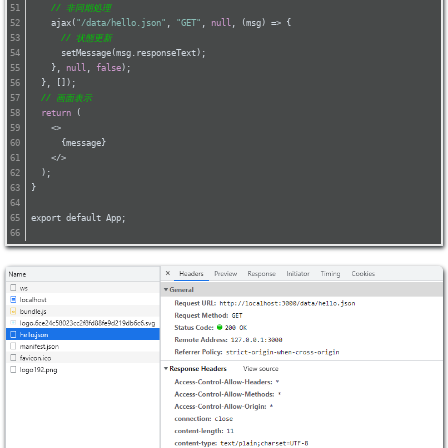
// 非同期処理
    ajax(
"/data/hello.json"
, 
"GET"
, 
null
, (msg) => {
// 状態更新
      setMessage(msg.responseText);
    }, 
null
, 
false
);
  }, []);
// 画面表示
return
 (
<>
      {message}
</>
  );
}
export default App;