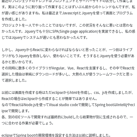
最近のプロジェクトのトレンドはフロントエンドとサーバーサイドの区分して作業しま
す。実はこのように割り振って作業することはずいぶん前からのトレンドなんですが、私
が遅い感じがありますね。私は最近までJavascriptとJqueryを使って画面とプログラム
を作成しました。
プロジェクトを一人でやったことではないですが、この状況をそんなに悪いとは思わな
かったんです。Jqueryでも十分にSPA(Single page application)を実装できるし、私の感
じではJqueryでシステムが遅いとも思わなかったんです。
しかし、JqueryからReactに変わらなければならないと思ったことが、一つ目はライブ
ラリがもうJqueryを依存しない、使わないことです。そうするとJqueryを使う必要があ
るかと思いからです。
その同時に数多くのライブラリがAngular、Vue、Reactを支援するし、その中でReactを
選択した理由は単純にダウンロードが多いし、大勢の人が使うフレームワークだと思っ
て選択しました。
以前には画面を作成する時はただeclipseからhtmlを作成し、css、jsを作成しましたが、
Reactの場合はeclipseから作成することが簡単ではありません。
なのでReactはNode.jsを使ってVisual studio codeで開発してSpring bootはIntellijやecl
ipseで開発します。
各、別のIDEツールで開発すれば最終的にbuildしたら結果物が別に生成されるので、一
つに合わせる作業が必要でしょう。
eclipseでSpring bootの開発環境を設定する方法は以前に説明しました。