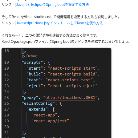
リンク -
[Java] 57. EclipseでSpring bootを設定する方法
そしてReactをVisual studio codeで開発環境を設定する方法も説明しました。
リンク -
[Javascript] Node.jsをインストールしてReactを使う方法
それなら一旦、二つの開発環境を連結する方法は凄く簡単です。
Reactのpackage.jsonファイルにSpring bootのアドレスを連結すれば良いでしょう。