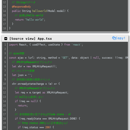
// Stringのデータ
@ResponseBody
public
 String 
helloworld
(Model model)
{
// 結果はhello world
return
"hello world"
;
  }
}
Copy!
 [Source view] App.tsx
import
 React, { useEffect, useState } 
from
'react'
;
// ajax関数
const
 ajax = 
(
url: string, method = 
"GET"
, data: object | 
null
, success: ((req: XML
// XMLHttpRequestオブジェクト
let
 xhr = 
new
 XMLHttpRequest();
// バッファー変数
let
 json = 
""
;
// 非同期の状態の更新イベント
  xhr.onreadystatechange = 
(
e
) =>
 {
// XMLHttpRequestオブジェクト
let
 req = e.target 
as
 XMLHttpRequest;
// nullなら処理しない
if
 (req == 
null
) {
return
;
    }
// 非同期処理が完了すれば(Code state - 4)
if
 (req.readyState === XMLHttpRequest.DONE) {
// http status 200なら(正常要請なら)
if
 (req.status === 
200
) {