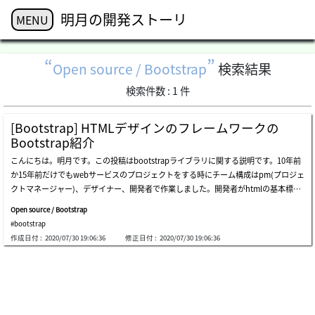
明月の開発ストーリ
MENU
Open source / Bootstrap
検索結果
検索件数 :
1
件
[Bootstrap] HTMLデザインのフレームワークの
Bootstrap紹介
こんにちは。明月です。この投稿はbootstrapライブラリに関する説明です。10年前
か15年前だけでもwebサービスのプロジェクトをする時にチーム構成はpm(プロジェ
クトマネージャー)、デザイナー、開発者で作業しました。開発者がhtmlの基本標準
オブジェクトでプログラムデザインをできないことではないですが、基本オブジェク
Open source / Bootstrap
トで作成すればプログラムが何か足りない感じがたくさんあります。その時にはhtm
#bootstrap
l 5の標準を発表する前なのでcssデザインすることも限界がありました。なのでウェ
作成日付 :
2020/07/30 19:06:36
修正日付 :
2020/07/30 19:06:36
ブデザイナーがphotoshopツールでデザイン作業後のイメージを割ってウェブデザ
インしたと覚えがあります。今の状況で考えたら、そのイメージファイルのトラフィ
ックをどのように処理したか疑問です。とにかくその時の後にhtml 5が発表してcss
3.0が出現しました。イメージを割ってwebページ作ることがだんだんなくなって、c
ssでデザイン作業することになりました。その時もcssの作業はほぼデザイナーが任