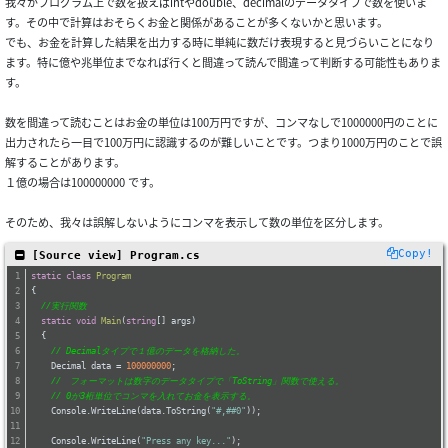
我々がプログラム上で数を扱えばintやdouble、decimalのデータタイプで数を使いま
す。その中で計算はおそらくお金と関係があることが多くないかと思います。
でも、お金を計算した結果を出力する時に単純に数だけ表現すると見づらいことになり
ます。特に億や兆単位までなれば行くと間違って読んで間違って判断する可能性もありま
す。
数を間違って読むことはお金の単位は100万円ですが、コンマなしで1000000円のことに
出力されたら一目で100万円に認識するのが難しいことです。つまり1000万円のことで誤
解することがあります。
１億の場合は100000000 です。
そのため、我々は誤解しないようにコンマを表示して数の単位を区分します。
Copy!
 [Source view] Program.cs
static
class
Program
{
//実行関数
static
void
Main
(
string
[] args
)
  {
// Decimalタイプで１億のデータを格納した。
    Decimal data = 
100000000
;
//　フォーマットは数字のデータタイプで「ToString」関数で使える。
// 0が3桁単位でコンマを入れてお金を表示する。
    Console.WriteLine(data.ToString(
"#,##0"
));
    Console.WriteLine(
"Press any key..."
);