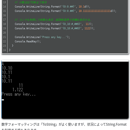
// 小数点以下2桁まで表示
    Console.WriteLine(String.Format(
"{0:0.##}"
, 
10.1
d));
    Console.WriteLine(String.Format(
"{0:0.##}"
, 
10.1111111111111111111
d));
// コンマを利用して桁数を表示、総10桁基準で空欄を表示する。
    Console.WriteLine(String.Format(
"{0,10:#,##0}"
,　
11
));
    Console.WriteLine(String.Format(
"{0,10:#,##0}"
, 
1122
));
    Console.WriteLine(
"Press any key..."
);
    Console.ReadKey();
  }
}
数字フォーマッティングは「ToString」がよく使いますが、状況によってString.Format