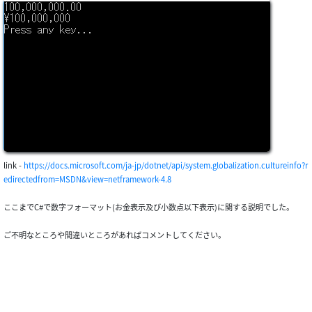
link -
https://docs.microsoft.com/ja-jp/dotnet/api/system.globalization.cultureinfo?r
edirectedfrom=MSDN&view=netframework-4.8
ここまでC#で数字フォーマット(お金表示及び小数点以下表示)に関する説明でした。
ご不明なところや間違いところがあればコメントしてください。