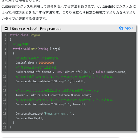
を利用する時もあります。
CultureInfoクラスを利用してお金を表示する方法もあります。CultureInfoはシステムに
よって地域別お金を表示する方法です。つまり日本なら日本の形式でアメリカならアメリ
カタイプに表示する機能です。
Copy!
 [Source view] Program.cs
static
class
Program
{
// 実行関数
static
void
Main
(
string
[] args
)
  {
// 変数に1億のデータを格納する。
    Decimal data = 
100000000
;
// 日本のお金タイプに設定する。
    NumberFormatInfo format =  
new
 CultureInfo(
"ja-JP"
, 
false
).NumberFormat;
// お金を表示したいなら「c」を、ただコンマだけの表示なら「n」を入れる。
    Console.WriteLine(data.ToString(
"n"
,format));
// システムのlocation設定によって設定される数字フォーマット
    format = CultureInfo.CurrentCulture.NumberFormat;
// お金を表示したいなら「c」を、ただコンマだけの表示なら「n」を入れる。
    Console.WriteLine(data.ToString(
"c"
, format));
    Console.WriteLine(
"Press any key..."
);
    Console.ReadKey();
  }
}