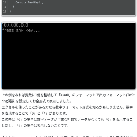
    Console.ReadKey();
  }
}
上の例をみれば変数に1億を格納して「#,##0」のフォーマットで出力フォーマット(ToSt
ring関数)を設定してお金形式で表示しました。
エクセルを使ったことがある方なら数字フォーマット形式を知るかもしりません。数字
を表現することで「0」と「#」があります。
この差は「0」の場合は数字データが当該な桁数でデータがなくても「0」を表示するこ
とだし、「#」の場合は表示しないことです。