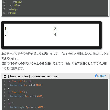
</
tbody
>
</
table
>
</
body
>
</
html
>
上のテーブルで全ての枠を描こうと思いまして、「td」のタグで重ねないようにしようと
考えています。
初めの行の初めの列だけの左上の枠を描いて全ての「td」の右下を描くと全ての枠が描
くことに出来ます。
Copy!
 [Source view] draw-border.css
tr
:first-child
 > 
td
 {
border-top
:
1px
 solid 
#000
;
}
td
:first-child
 {
border-left
:
1px
 solid 
#000
;
}
td
 {
border-right
:
1px
 solid 
#000
;