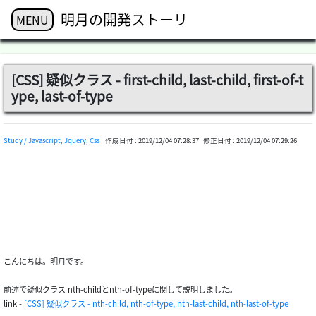
明月の開発ストーリ
MENU
[CSS] 疑似クラス - first-child, last-child, first-of-t
ype, last-of-type
Study / Javascript, Jquery, Css
作成日付 :
2019/12/04 07:28:37
修正日付 :
2019/12/04 07:29:26
こんにちは。明月です。
前述で疑似クラス nth-childとnth-of-typeに関して説明しました。
link -
[CSS] 疑似クラス - nth-child, nth-of-type, nth-last-child, nth-last-of-type