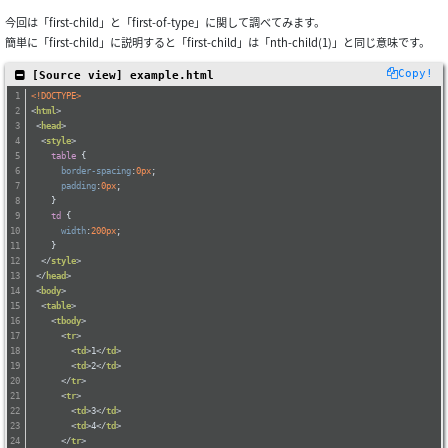
今回は「first-child」と「first-of-type」に関して調べてみます。
簡単に「first-child」に説明すると「first-child」は「nth-child(1)」と同じ意味です。
Copy!
 [Source view] example.html
<!DOCTYPE>
<
html
>
<
head
>
<
style
>
table
 {
border-spacing
:
0px
;
padding
:
0px
;
    }
td
 {
width
:
200px
;
    }
</
style
>
</
head
>
<
body
>
<
table
>
<
tbody
>
<
tr
>
<
td
>
1
</
td
>
<
td
>
2
</
td
>
</
tr
>
<
tr
>
<
td
>
3
</
td
>
<
td
>
4
</
td
>
</
tr
>