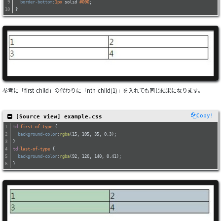
border-bottom
:
1px
 solid 
#000
;
}
参考に「first-child」の代わりに「nth-child(1)」を入れても同じ結果になります。
Copy!
 [Source view] example.css
td
:first-of-type
 {
background-color
:
rgba
(15, 105, 35, 0.3);
}
td
:last-of-type
 {
background-color
:
rgba
(92, 120, 140, 0.41);
}