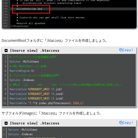
DocumentRootフォルダに「.htaccess」ファイルを作成しましょう。
Copy!
 [Source view] .htaccess
# デフォルトフィアル検索機能をOFF
Options
 -MultiViews
# URL Rewriteエンジン起動
RewriteEngine
On
# ファイルディレクトリ探索機能をOFF
Options
 -Indexes
# URLの「.js」、「.css」、「.ico」ファイルで終わる場合RewriteRuleに反映しない。
RewriteCond
%{REQUEST_URI}
 !(.js$)
RewriteCond
%{REQUEST_URI}
 !(.css$)
RewriteCond
%{REQUEST_URI}
 !(.ico$)
RewriteRule
 ^(.*)$ index.php?htaccess=
$1
 [QSA,L]
サブフォルダ(image)に「.htaccess」ファイルを作成しましょう。
Copy!
 [Source view] .htaccess
Options
 -MultiViews
Options
 -Indexes