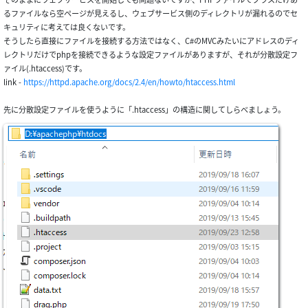
るファイルなら空ページが見えるし、ウェブサービス側のディレクトリが漏れるのでセ
キュリティに考えては良くないです。
そうしたら直接にファイルを接続する方法ではなく、C#のMVCみたいにアドレスのディ
レクトリだけでphpを接続できるような設定ファイルがありますが、それが分散設定フ
ァイル(.htaccess)です。
link -
https://httpd.apache.org/docs/2.4/en/howto/htaccess.html
先に分散設定ファイルを使うように「.htaccess」の構造に関してしらべましょう。