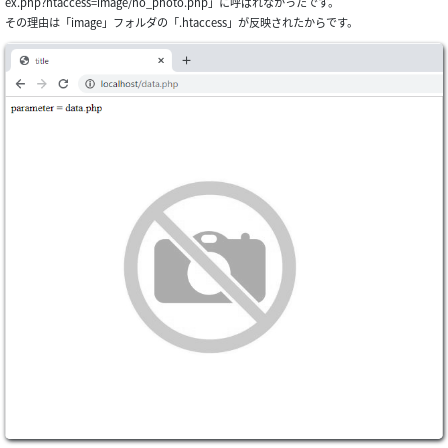
ex.php?htaccess=image/no_photo.php」に呼ばれなかったです。
その理由は「image」フォルダの「.htaccess」が反映されたからです。