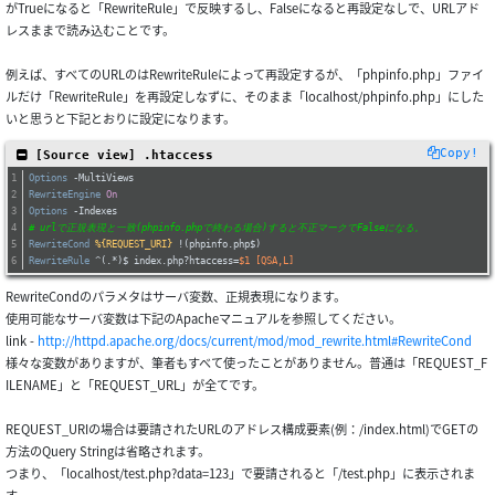
がTrueになると「RewriteRule」で反映するし、Falseになると再設定なしで、URLアド
レスままで読み込むことです。
例えば、すべてのURLのはRewriteRuleによって再設定するが、「phpinfo.php」ファイ
ルだけ「RewriteRule」を再設定しなずに、そのまま「localhost/phpinfo.php」にした
いと思うと下記とおりに設定になります。
Copy!
 [Source view] .htaccess
Options
 -MultiViews
RewriteEngine
On
Options
 -Indexes
# urlで正規表現と一致(phpinfo.phpで終わる場合)すると不正マークでFalseになる。
RewriteCond
%{REQUEST_URI}
 !(phpinfo.php$)
RewriteRule
 ^(.*)$ index.php?htaccess=
$1
 [QSA,L]
RewriteCondのパラメタはサーバ変数、正規表現になります。
使用可能なサーバ変数は下記のApacheマニュアルを参照してください。
link -
http://httpd.apache.org/docs/current/mod/mod_rewrite.html#RewriteCond
様々な変数がありますが、筆者もすべて使ったことがありません。普通は「REQUEST_F
ILENAME」と「REQUEST_URL」が全てです。
REQUEST_URIの場合は要請されたURLのアドレス構成要素(例：/index.html)でGETの
方法のQuery Stringは省略されます。
つまり、「localhost/test.php?data=123」で要請されると「/test.php」に表示されま