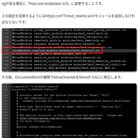
ngがある場合に「htaccess=test&data=123」に変更することです。
上の設定を反映するようにはhttpd.confでmod_rewrite.soのモジュールを追加しなけれ
ばならないです。
その後、DocumentRootの権限でAllowOverrideをNoneからALLに修正します。