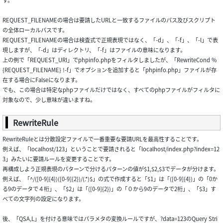
す。
REQUEST_FILENAMEの場合は要請したURLと一致するファイルのパス及びスクリプト
の全体ローカルパスです。
REQUEST_FILENAMEの場合は検査式で正規表現ではなく、「-d」、「-f」、「-l」で表
現しますが、「-d」はディレクトリ、「-f」はファイルの意味になります。
上の例で「REQUEST_URI」でphpinfo.phpをフィルタしましたが、「RewriteCond %
{REQUEST_FILENAME} !-f」でオプションを追加すると「phpinfo.php」ファイルが存
在する場合にFalseになります。
でも、この場合は特定なphpファイルだけではなく、すべてのphpファイルがフィルタに
対象なので、少し意味が違いますね。
RewriteRule
RewriteRuleとは分散設定ファイルで一番重要な要請URLを最高性することです。
例えば、「localhost/123」ということで要請されると「localhost/index.php?index=12
3」みたいに要請ルールを変更することです。
再構成しよう正規表現のパターンで分けるパターンの値が$1,$2,$3でデータが分けます。
例えば、「^/([0-9]{4})([0-9]{2})/(.*)$」の式で作成すると「$1」は「([0-9]{4})」の「0か
る9のデータで４桁」、「$2」は「([0-9]{2})」の「０から9のデータで2桁」、「$3」す
べての文字列の設定になります。
後、「QSA,L」を付ける意味ではパラメタの変換ルールですが、?data=123のQuery Stri