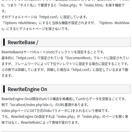
t)、つまり「ホスト名/」で要請すると「index.php」や「index.html」を探す機能で
す。
そのデフォルトページは「httpd.conf」に設定しています。
「Options +MultiViews」にすると当該な機能が設定されますが、「Options -MultiView
s」にするとデフォルトページを探さないです。
RewriteBase /
RewriteBaseはサーバのルート(root)ディレクトリを設定することです。
基本的に「httpd.conf」で設定されている「DocumentRoot」でルートに設定されてい
ますが、フレームワークによって下位ディレクトリに設定する場合に設定することです。
上の例では詳細していますが、詳細した場合は「httpd.conf」に設定しているままで動
きます。
RewriteEngine On
RewriteEngine Onは既存のurlパス構造を再構成してurlからデータを受取ることです。
例で「localhost/index.php?idx=1」のURL要請があります。
index.phpページにGET方式のidxパラメータに1を入れるという意味です。
でも、RewriteEngine On設定すれば「index.php」が「index.php」のページを開く意
味ではなく、RewriteRuleによって意味が変わります。