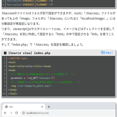
RewriteCond
%{REQUEST_FILENAME}
 !-d
RewriteCond
%{REQUEST_FILENAME}
 !-f
.htaccessのファイルはフォルダ別で設定ができますが、rootに「.htaccess」ファイルが
あっても上の「image」フォルダに「.htaccess」にいれると「localhost/image/...」には
分散設定が再設定になります。
つまり、Javascript(js)やスタイルシート(css)、イメージなどはディレクトリを生成して
「.htaccess」を別に作成して設定すると「html」の中で設定される「link」を使うこと
ができます。
そして「index.php」で「.htaccess」を設定を確認しましょう。
Copy!
 [Source view] index.php
<!DOCTYPE html>
<
html
>
<
head
>
<
title
>
title
</
title
>
</
head
>
<
body
>
<!-- URLのパスがhtaccessのパラメータに変換する。 -->
  parameter = 
<?
=$_GET[
"htaccess"
]
?>
<!-- imageフォルダのno_photo.pngファイルを読み込む。 -->
<
img
src
=
"/image/no_photo.png"
>
</
body
>
</
html
>