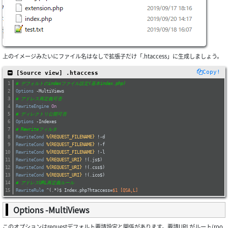
上のイメージみたいにファイル名はなしで拡張子だけ「.htaccess」に生成しましょう。
Copy!
 [Source view] .htaccess
# デフォルトのindexファイル設定(基本index.php)
Options
 -MultiViews
# アドレス再定義可否
RewriteEngine
On
# ディレクトリ公開可否
Options
 -Indexes
# Rewriteフィルタ
RewriteCond
%{REQUEST_FILENAME}
 !-d
RewriteCond
%{REQUEST_FILENAME}
 !-f
RewriteCond
%{REQUEST_FILENAME}
 !-l
RewriteCond
%{REQUEST_URI}
 !(.js$)
RewriteCond
%{REQUEST_URI}
 !(.css$)
RewriteCond
%{REQUEST_URI}
 !(.ico$)
# アドレスURL再定義ルール
RewriteRule
 ^(.*)$ Index.php?htaccess=
$1
 [QSA,L]
Options -MultiViews
このオプションはrequestデフォルト要請設定と関係があります。要請URLがルート(roo