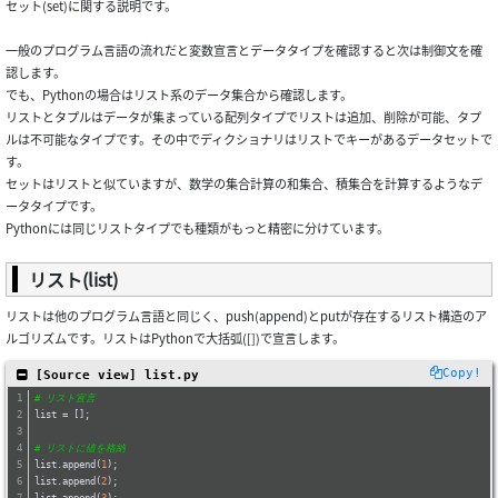
セット(set)に関する説明です。
一般のプログラム言語の流れだと変数宣言とデータタイプを確認すると次は制御文を確
認します。
でも、Pythonの場合はリスト系のデータ集合から確認します。
リストとタプルはデータが集まっている配列タイプでリストは追加、削除が可能、タプ
ルは不可能なタイプです。その中でディクショナリはリストでキーがあるデータセットで
す。
セットはリストと似ていますが、数学の集合計算の和集合、積集合を計算するようなデ
ータタイプです。
Pythonには同じリストタイプでも種類がもっと精密に分けています。
リスト(list)
リストは他のプログラム言語と同じく、push(append)とputが存在するリスト構造のア
ルゴリズムです。リストはPythonで大括弧([])で宣言します。
Copy!
 [Source view] list.py
# リスト宣言
list = [];
# リストに値を格納
list.append(
1
);
list.append(
2
);