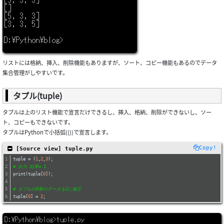
リストには格納、挿入、削除機能もありますが、ソート、コピー機能もあるのでデータ
集合管理がしやすいです。
タプル(tuple)
タプルは上のリスト機能で宣言だけできるし、挿入、格納、削除ができないし、ソー
ト、コピーもできないです。
タプルはPythonで小括弧(())で宣言します。
Copy!
 [Source view] tuple.py
tuple = (
1
,
2
,
3
);
# 出力 結果= 1
print(tuple[
0
]);
# タブルの0番のデータを2に修正
tuple[
0
] = 
2
;