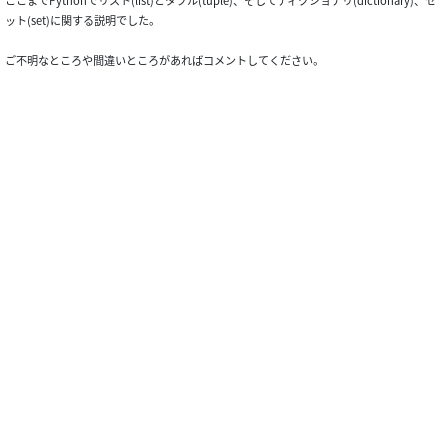
ここまでPythonでリスト(list)とタプル(tuple)、そしてディクショナリ(dictionary)、セ
ット(set)に関する説明でした。
ご不明なところや間違いところがあればコメントしてください。