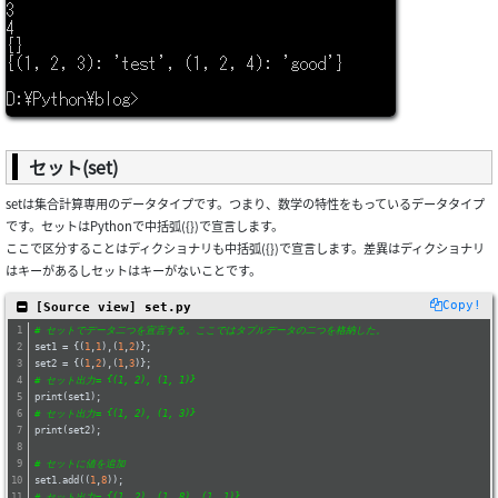
セット(set)
setは集合計算専用のデータタイプです。つまり、数学の特性をもっているデータタイプ
です。セットはPythonで中括弧({})で宣言します。
ここで区分することはディクショナリも中括弧({})で宣言します。差異はディクショナリ
はキーがあるしセットはキーがないことです。
Copy!
 [Source view] set.py
# セットでデータ二つを宣言する。ここではタプルデータの二つを格納した。
set1 = {(
1
,
1
),(
1
,
2
)};
set2 = {(
1
,
2
),(
1
,
3
)};
# セット出力= {(1, 2), (1, 1)}
print(set1);
# セット出力= {(1, 2), (1, 3)}
print(set2);
# セットに値を追加
set1.add((
1
,
8
));
# セット出力= {(1, 2), (1, 8), (1, 1)}