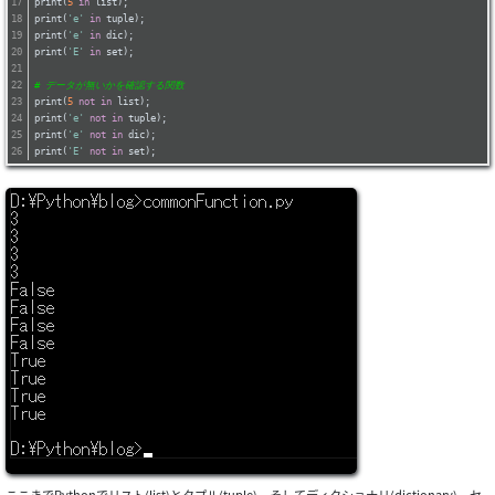
print(
5
in
 list);
print(
'e'
in
 tuple);
print(
'e'
in
 dic);
print(
'E'
in
 set);
# データが無いかを確認する関数
print(
5
not
in
 list);
print(
'e'
not
in
 tuple);
print(
'e'
not
in
 dic);
print(
'E'
not
in
 set);