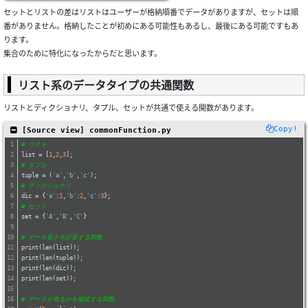
セットとリストの差はリストはユーザーが格納順番でデータがありますが、セットは順
番がありません。格納したことが初めにある可能性もあるし、最後にある可能ですもあ
ります。
集合のために特化になったからだと思います。
リスト系のデータタイプの共通関数
リストとディクショナリ、タプル、セットが共通で使える関数があります。
Copy!
 [Source view] commonFunction.py
# リスト
list = [
1
,
2
,
3
];
# タプル
tuple = (
'a'
,
'b'
,
'c'
);
# ディクショナリ
dic = {
'a'
:
1
,
'b'
:
2
,
'c'
:
3
};
# セット
set = {
'A'
,
'B'
,
'C'
}
# データ長さを計算する関数
print(len(list));
print(len(tuple));
print(len(dic));
print(len(set));
# データが有るかを確認する関数