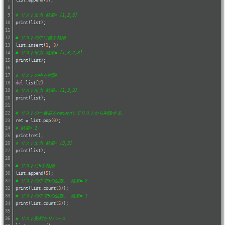
list.append(
3
);
# リスト出力 結果= [1,2,3]
print(list);
# リストの中に値を格納
list.insert(
1
, 
3
)
# リスト出力 結果= [1,3,2,3]
print(list);
# リストの中を削除
del
 list[
2
]
# リスト出力 結果= [1,3,3]
print(list);
# リストの一番前をreturnしてリストから削除する。
ret = list.pop(
0
);
# 結果= 1
print(ret);
# リスト出力 結果= [3,3]
print(list);
# リストに5を格納
list.append(
5
);
# リストの中で3の個数、 結果= 2
print(list.count(
3
));
# リストの中で5の個数、 結果= 1
print(list.count(
5
));
# リスト配列をリバース