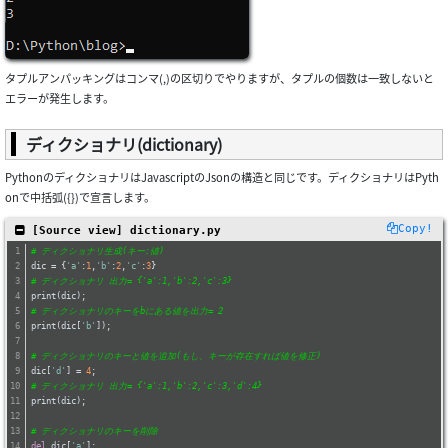
タプルアンパッキングはコンマ(,)の区切りでやりますが、タプルの個数は一致しないと
エラーが発生します。
ディクショナリ(dictionary)
PythonのディクショナリはJavascriptのJsonの構造と同じです。ディクショナリはPyth
onで中括弧({})で宣言します。
Copy!
 [Source view] dictionary.py
# ディクショナリ生成(キー:値)
dic = {
'a'
:
1
,
'b'
:
2
,
'c'
:
3
}
# ディクショナリ 出力= {'a':1,'b':2,'c':3}
print(dic);
# ディクショナリのキーをbにある値を出力= 2
print(dic[
'b'
]);
# ディクショナリのキーと値を追加(もし、キーが存在すれば値を修正)
dic[
'd'
] = 
4
;
# ディクショナリ 出力= {'a':1,'b':2,'c':3,'d':4}
print(dic);
# ディクショナリのキーを削除
del
 dic[
'a'
];