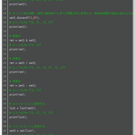
print(set1);
# セットに値を削除. set1.delete((1,8))の関数は同じ処理だが、delete関数の場合は値がなけ
set1.discard((
1
,
8
));
# セット出力= {(1, 2), (1, 1)}
print(set1);
# 積集合
ret = set1 & set2;
# セット出力= {(1, 1)}
print(ret);
# 和集合
ret = set1 | set2;
# セット出力= {(1, 2), (1, 3), (1, 1)}
print(ret);
# 差集合
ret = set1 - set2;
# セット出力= {(1, 1)}
print(ret);
# セットをリストに変換する。
list = list(set1);
# リスト出力= [(1, 2), (1, 1)]
print(list);
# リストをセットに変換する。
set3 = set(list);