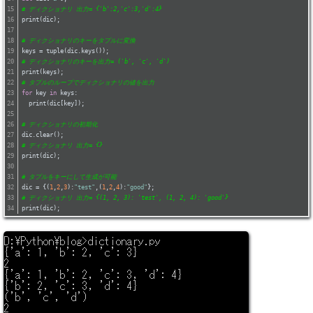
# ディクショナリ 出力= {'b':2,'c':3,'d':4}
print(dic);
# ディクショナリのキーをタプルに変換
keys = tuple(dic.keys());
# ディクショナリのキーを出力= ('b', 'c', 'd')
print(keys);
# タプルのループでディクショナリの値を出力
for
 key 
in
 keys:
  print(dic[key]);
# ディクショナリの初期化
dic.clear();
# ディクショナリ 出力= {}
print(dic);
# タプルをキーにして生成が可能
dic = {(
1
,
2
,
3
):
"test"
,(
1
,
2
,
4
):
"good"
};
# ディクショナリ 出力= {(1, 2, 3): 'test', (1, 2, 4): 'good'}
print(dic);