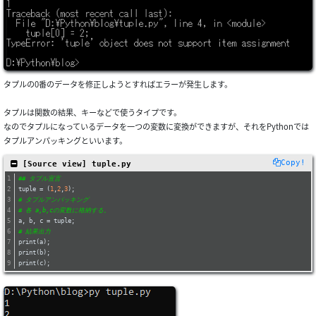
タプルの0番のデータを修正しようとすればエラーが発生します。
タプルは関数の結果、キーなどで使うタイプです。
なのでタプルになっているデータを一つの変数に変換ができますが、それをPythonでは
タプルアンパッキングといいます。
Copy!
 [Source view] tuple.py
## タブル宣言
tuple = (
1
,
2
,
3
);	
# タプルアンパッキング
# 各 a,b,cの変数に格納する。
a, b, c = tuple;	
# 結果出力
print(a);
print(b);
print(c);