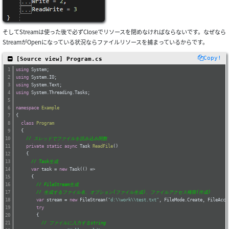
そしてStreamは使った後で必ずCloseでリソースを閉めなければならないです。なぜなら
StreamがOpenになっている状況ならファイルリソースを捕まっているからです。
Copy!
 [Source view] Program.cs
using
 System;
using
 System.IO;
using
 System.Text;
using
 System.Threading.Tasks;
namespace
Example
{
class
Program
  {
// スレッドでファイルを読み込み関数
private
static
async
 Task 
ReadFile
(
)
    {
// Task生成
var
 task = 
new
 Task(() =>
      {
// FileStream生成
// 生成するファイル名、オプション(ファイル生成)、ファイルアクセス権限(作成)
var
 stream = 
new
 FileStream(
"d:\\work\\test.txt"
, FileMode.Create, FileAcce
try
        {
// ファイルに入力するstring