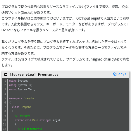
プログラムで使う代表的な装置リソースならファイル扱い(ファイルで書込、読取、IO)と
通信ソケット(Socket)があります。
このファイル扱いは英語の略語でIOといいますが、IOはInput ouputで入出力という意味
です。入出力装置ならマウス、キーボード、モニターなどがありますが、プログラムでI
Oといいならファイルを扱うリソースだと思えば良いです。
我々がプログラムを使う時にプログラムを終了すればメモリに格納したデータはすべて
なくなります。そのために、プログラムでデータを保管する方法の一つでファイルで格
納する方法があります。
ファイルはbyteタイプで構成されているし、プログラムではunsigned char(byte)で構成
します。
Copy!
 [Source view] Program.cs
using
 System;
using
 System.IO;
using
 System.Text;
namespace
Example
{
class
Program
  {
// 実行関数
static
void
Main
(
string
[] args
)
    {
// FileStream生成