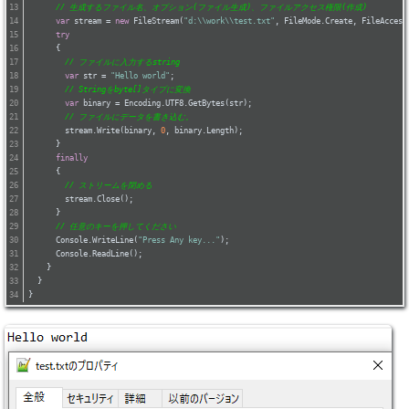
// 生成するファイル名、オプション(ファイル生成)、ファイルアクセス権限(作成)
var
 stream = 
new
 FileStream(
"d:\\work\\test.txt"
, FileMode.Create, FileAccess
try
      {
// ファイルに入力するstring
var
 str = 
"Hello world"
;
// Stringをbyte[]タイプに変換
var
 binary = Encoding.UTF8.GetBytes(str);
// ファイルにデータを書き込む。
        stream.Write(binary, 
0
, binary.Length);
      }
finally
      {
// ストリームを閉める
        stream.Close();
      }
// 任意のキーを押してください
      Console.WriteLine(
"Press Any key..."
);
      Console.ReadLine();
    }
  }
}