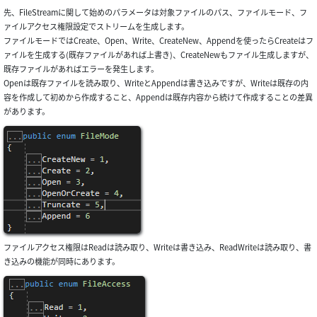
先、FileStreamに関して始めのパラメータは対象ファイルのパス、ファイルモード、フ
ァイルアクセス権限設定でストリームを生成します。
ファイルモードではCreate、Open、Write、CreateNew、Appendを使ったらCreateはフ
ァイルを生成する(既存ファイルがあれば上書き)、CreateNewもファイル生成しますが、
既存ファイルがあればエラーを発生します。
Openは既存ファイルを読み取り、WriteとAppendは書き込みですが、Writeは既存の内
容を作成して初めから作成すること、Appendは既存内容から続けて作成することの差異
があります。
ファイルアクセス権限はReadは読み取り、Writeは書き込み、ReadWriteは読み取り、書
き込みの機能が同時にあります。