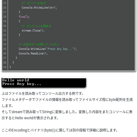
// コンソール出力
        Console.WriteLine(str);
      }
finally
      {
// ストリームを閉める
        stream.Close();
      }
// 任意のキーを押してください
      Console.WriteLine(
"Press Any key..."
);
      Console.ReadLine();
    }
  }
}
上はファイルを読み取ってコンソール出力する例です。
ファイルメタデータでファイルの情報を読み取ってファイルサイズ程にbyte配列を生成
します。
そしてstreamで読み取ってStringに変換しました。変換した内容をまたコンソールに表
示するとHello worldが表示されます。
ここのEncodingとバイナリ(byte[])に関しては別の投稿で詳細に説明します。