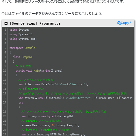
そして、最終的にリソースを使った後にはClose関数で閉めなければならないです。
今回はファイルのデータを読み込んでコンソールに表示しましょう。
Copy!
 [Source view] Program.cs
using
 System;
using
 System.IO;
using
 System.Text;
namespace
Example
{
class
Program
  {
// 実行関数
static
void
Main
(
string
[] args
)
    {
// ファイルメタデータ取得
var
 file = 
new
 FileInfo(
"d:\\work\\test.txt"
);
// FileStream生成
// 生成するファイル名、オプション(ファイル開く)、ファイルアクセス権限(読み取り)
var
 stream = 
new
 FileStream(
"d:\\work\\test.txt"
, FileMode.Open, FileAccess.R
try
      {
// ファイルメタデータでファイルサイズを取得してbyte配列を生成
var
 binary = 
new
byte
[file.Length];
// streamでファイルを読み取り
        stream.Read(binary, 
0
, binary.Length);
// byteタイプをstringタイプに変換
var
 str = Encoding.UTF8.GetString(binary);