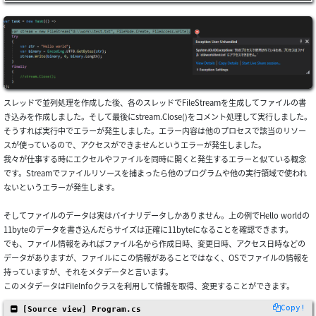
スレッドで並列処理を作成した後、各のスレッドでFileStreamを生成してファイルの書
き込みを作成しました。そして最後にstream.Close()をコメント処理して実行しました。
そうすれば実行中でエラーが発生しました。エラー内容は他のプロセスで該当のリソー
スが使っているので、アクセスができませんというエラーが発生しました。
我々が仕事する時にエクセルやファイルを同時に開くと発生するエラーと似ている概念
です。Streamでファイルリソースを捕まったら他のプログラムや他の実行領域で使われ
ないというエラーが発生します。
そしてファイルのデータは実はバイナリデータしかありません。上の例でHello worldの
11byteのデータを書き込んだらサイズは正確に11byteになることを確認できます。
でも、ファイル情報をみればファイル名から作成日時、変更日時、アクセス日時などの
データがありますが、ファイルにこの情報があることではなく、OSでファイルの情報を
持っていますが、それをメタデータと言います。
このメタデータはFileInfoクラスを利用して情報を取得、変更することができます。
Copy!
 [Source view] Program.cs