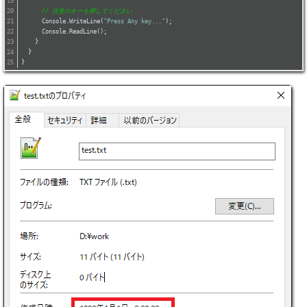
// 任意のキーを押してください
      Console.WriteLine(
"Press Any key..."
);
      Console.ReadLine();
    }
  }
}