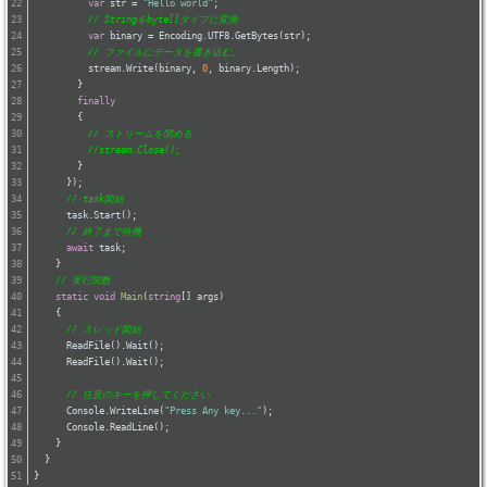
var
 str = 
"Hello world"
;
// Stringをbyte[]タイプに変換
var
 binary = Encoding.UTF8.GetBytes(str);
// ファイルにデータを書き込む。
          stream.Write(binary, 
0
, binary.Length);
        }
finally
        {
// ストリームを閉める
//stream.Close();
        }
      });
// task開始
      task.Start();
// 終了まで待機
await
 task;
    }
// 実行関数
static
void
Main
(
string
[] args
)
    {
// スレッド開始
      ReadFile().Wait();
      ReadFile().Wait();
// 任意のキーを押してください
      Console.WriteLine(
"Press Any key..."
);
      Console.ReadLine();
    }
  }
}