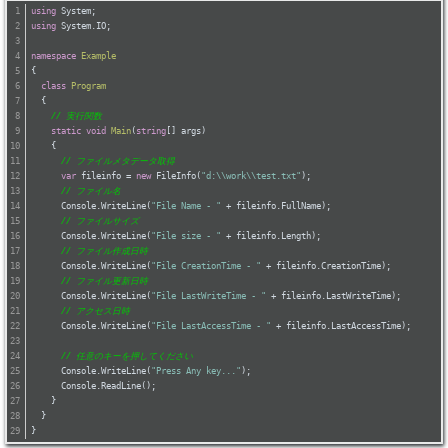
using
 System;
using
 System.IO;
namespace
Example
{
class
Program
  {
// 実行関数
static
void
Main
(
string
[] args
)
    {
// ファイルメタデータ取得
var
 fileinfo = 
new
 FileInfo(
"d:\\work\\test.txt"
);
// ファイル名
      Console.WriteLine(
"File Name - "
 + fileinfo.FullName);
// ファイルサイズ
      Console.WriteLine(
"File size - "
 + fileinfo.Length);
// ファイル作成日時
      Console.WriteLine(
"File CreationTime - "
 + fileinfo.CreationTime);
// ファイル更新日時
      Console.WriteLine(
"File LastWriteTime - "
 + fileinfo.LastWriteTime);
// アクセス日時
      Console.WriteLine(
"File LastAccessTime - "
 + fileinfo.LastAccessTime);
// 任意のキーを押してください
      Console.WriteLine(
"Press Any key..."
);
      Console.ReadLine();
    }
  }
}