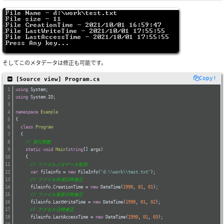
そしてこのメタデータは修正も可能です。
Copy!
 [Source view] Program.cs
using
 System;
using
 System.IO;
namespace
Example
{
class
Program
  {
// 実行関数
static
void
Main
(
string
[] args
)
    {
// ファイルメタデータ取得
var
 fileinfo = 
new
 FileInfo(
"d:\\work\\test.txt"
);
// ファイル作成日時修正
      fileinfo.CreationTime = 
new
 DateTime(
1990
, 
01
, 
01
);
// ファイル更新日時修正
      fileinfo.LastWriteTime = 
new
 DateTime(
1990
, 
01
, 
02
);
// アクセス日時修正
      fileinfo.LastAccessTime = 
new
 DateTime(
1990
, 
01
, 
03
);