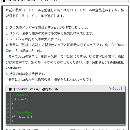
以前に私がコードルールを勉強した時とは今のコードルールは全然違いますね。私
が覚えているコードルールを追加します。
1. クラスのメンバー変数は必ずprivateで作成しましょう。
2. メンバー変数の始めの文字は小文字で名詞だけ構成します。
3. プロパティの始め文字は大文字です。
4. 関数は「動詞 + 名詞」の型で始め文字と節区分は必ず大文字です。例、GetData,
CreateBuildExcelSheet...
参考でJavaの場合は「動詞 + 名詞」の型は同じですが、始め文字は小文字、節区
分は大文字です。別のルールなので参考してください。 例) getData, createBuildE
xcelSheet..
6. 括弧の前は必ず改行です。
参考にJavaの場合は括弧の前に開業を入れないルールです。
Copy!
 [Source view] 改行ルール
// C#の場合は
if
( a == 
1
)
{
}
// Javaの場合は
if
 ( a == 
1
) { 
}