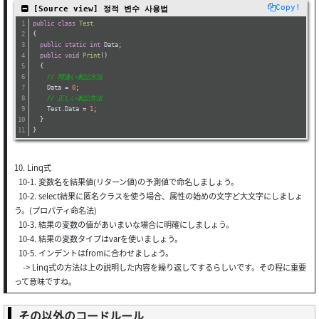
Copy!
 [Source view] 정적 변수 사용법
public
class
Test
{
public
static
int
 Data;
public
void
Print
(
)
  {
// 間違い表記方法
    Data = 
0
;
// 正しい表記方法
    Test.Data = 
1
;
  }
}
10. Linq式
10-1. 変数名を結果値(リターン値)の予測値で命名しましょう。
10-2. select結果に匿名クラスを使う場合、属性の始めの文字ど大文字にしましょ
う。(プロパティ命名法)
10-3. 結果の変数の値があいまいな場合に明確にしましょう。
10-4. 結果の変数タイプはvarを使いましょう。
10-5. インデントはfromに合わせましょう。
-> Linq式の方法は上の説明した内容を繰り返してするらしいです。その程に重要
って意味ですね。
その以外のコードルール