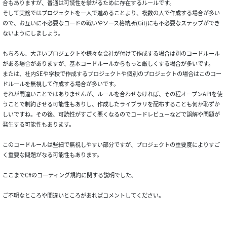
合もありますが、普通は可読性を挙がるために存在するルールです。
そして実務ではプロジェクトを一人で進めることより、複数の人で作成する場合が多い
ので、お互いに不必要なコードの戦いやソース格納所(Git)にも不必要なステップができ
ないようにしましょう。
もちろん、大きいプロジェクトや様々な会社が付けて作成する場合は別のコードルール
がある場合がありますが、基本コードルールからもっと厳しくする場合が多いです。
または、社内SEや学校で作成するプロジェクトや個別のプロジェクトの場合はこのコー
ドルールを無視して作成する場合が多いです。
それが間違いことではありませんが、ルールを合わせなければ、その程オープンAPIを使
うことで制約させる可能性もありし、作成したライブラリを配布することも何か恥ずか
しいですね。その後、可読性がすごく悪くなるのでコードレビューなどで誤解や問題が
発生する可能性もあります。
このコードルールは些細で無視しやすい部分ですが、プロジェクトの重要度によりすご
く重要な問題がなる可能性もあります。
ここまでC#のコーティング規約に関する説明でした。
ご不明なところや間違いところがあればコメントしてください。