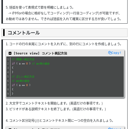
5. 括弧を使って表現式で節を明確にしましょう。
-> ifやforの場合に格好なしでコーディング(一行目コーディング)が可能ですが、
お勧めではありません。できれば括弧を入れて確実に区分する方が良いでしょう。
コメントルール
1. コードの行の末尾にコメントを入れずに、別の行にコメントを作成しましょう。
Copy!
 [Source view] コメント表記方法
// 間違い表記方法
if
 ( a == 
0
 ) 
// aが0の場合
{
}  
// 正しい表記方法
// aが0の場合
if
 ( a == 
0
 )
{
}
2. 大文字でコメントテキストを開始します。(英語だけの事項です。)
3. ピリオドがある説明テキストを終了します。(英語だけの事項です。)
4. コメント区分記号(//)とコメントテキスト間に一つの空白を入れましょう。