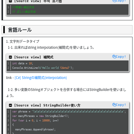
Copy!
 [Source view] 주석 표기법
//間違い表記方法
// 正しい表記方法
言語ルール
1. 文字列データタイプ
1-1. 出来ればstring interpolation(補間式)を使いましょう。
Copy!
 [Source view] 補間式
int
 data = 
10
;
Console.WriteLine(
$"Hello world 
{data}
"
);
link -
[C#] Stringの補間式(interpolation)
1-2. 多い変数のStringオブジェクトを合併する場合にはStringBuilderを使いまし
ょう。
Copy!
 [Source view] StringBuilder使い方
var
 phrase = 
"lalalalalalalalalalalalalalalalalalalalalalalalalalalalalala"
;
var
 manyPhrases = 
new
 StringBuilder();
for
 (
var
 i = 
0
; i < 
10000
; i++)
{
  manyPhrases.Append(phrase);