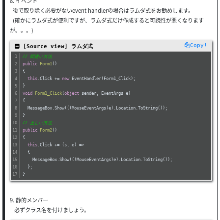
8. イベント
後で取り除く必要がないevent handlerの場合はラムダ式をお勧めします。
(確かにラムダ式が便利ですが、ラムダ式だけ作成すると可読性が悪くなります
が。。。)
Copy!
 [Source view] ラムダ式
// 間違い方法
public
Form1
(
)
{
this
.Click += 
new
 EventHandler(Form1_Click);
}
void
Form1_Click
(
object
 sender, EventArgs e
)
{
  MessageBox.Show(((MouseEventArgs)e).Location.ToString());
}
// 正しい方法
public
Form2
(
)
{
this
.Click += (s, e) =>
  {
    MessageBox.Show(((MouseEventArgs)e).Location.ToString());
  }; 
}
9. 静的メンバー
必ずクラス名を付けましょう。