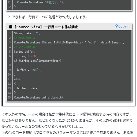
  Console.WriteLine(
"奇数です。"
);
}
12. できれば一行目で一つの処理だけ作成しましょう。
Copy!
 [Source view] 一行目コード作成禁止
String data = 
""
;
// 間違い使い方
Console.WriteLine((String.IsNullOrEmpty(data) ? 
"null"
 : data)?.Length);
// 正しい使い方
String buffer;
int
 length = 
0
;
if
 (String.IsNullOrEmpty(data))
{
  buffer = 
"null"
;
}
else
{
  buffer = data;
}
Console.WriteLine(buffer.Length);
その以外の命名ルールの場合は私が学生時代にコード標準を勉強する時の内容ですが、
なぜか今はありません。なぜ無くなったかは分かりませんが、その以外の部分も実務で
使っているルールなので知っているなら良いでしょう。
上のC#のコード規約はプログラムのパフォーマンスには影響が全然ありません。ある場