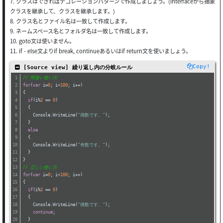
7. クラスはできればデコレーションパターンで作成しましょう。(interfaceから抽象
クラスを継承して、クラスを継承します。)
8. クラス名とファイル名は一致して作成します。
9. ネームスペース名とフォルダ名は一致して作成します。
10. goto文は使いません。
11. if - else文よりif break, continueあるいはif return文を使いましょう。
Copy!
 [Source view] 繰り返し内の分岐ルール
// 間違い使い方
for
(
var
 i=
0
; i<
100
; i++)
{
if
(i%
2
 == 
0
)
  {
    Console.WriteLine(
"偶数です。"
);
  }
else
  {
    Console.WriteLine(
"奇数です。"
);
  }
}
// 正しい使い方
for
(
var
 i=
0
; i<
100
; i++)
{
if
(i%
2
 == 
0
)
  {
    Console.WriteLine(
"偶数です。"
);
continue
;
  }