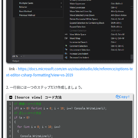
link -
https://docs.microsoft.com/en-us/visualstudio/ide/reference/options-te
xt-editor-csharp-formatting?view=vs-2019
2. 一行目には一つのステップだけ作成しましょう。
Copy!
 [Source view] コード方法
// 間違いコード方法
if
( a > 
0
) 
for
(
int
 i = 
0
; i < 
10
; i++) Console.WriteLine(i);
// 正しいコード方法
if
 (a > 
0
)
{
for
 (
int
 i = 
0
; i < 
10
; i++)
  {
    Console.WriteLine(i);