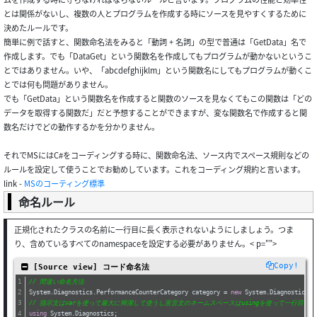
とは関係がないし、複数の人とプログラムを作成する時にソースを見やすくするために
決めたルールです。
簡単に例で話すと、関数命名法をみると「動詞 + 名詞」の型で普通は「GetData」名で
作成します。でも「DataGet」という関数名を作成してもプログラムが動かないというこ
とではありません。いや、「abcdefghijklm」という関数名にしてもプログラムが動くこ
とでは何も問題がありません。
でも「GetData」という関数名を作成すると関数のソースを見なくてもこの関数は「どの
データを取得する関数だ」だと予想することができますが、変な関数名で作成すると関
数名だけでどの動作するかを分かりません。
それでMSにはC#をコーディングする時に、関数命名法、ソース内でスペース規則などの
ルールを設定して使うことでお勧めしています。これをコーディング規約と言います。
link -
MSのコーティング標準
命名ルール
正規化されたクラスの名前に一行目に長く表示されないようにしましょう。つま
り、含めているすべてのnamespaceを設定する必要がありません。< p="">
Copy!
 [Source view] コード命名法
// 間違い命名方法
System.Diagnostics.PerformanceCounterCategory category = 
new
 System.Diagnostics.P
// 指示文はvarを使って最大に簡潔して使うし宣言文のネームスペースはusingを使って一行目
using
 System.Diagnostics;