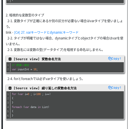
}
2. 暗視的な変数型のタイプ
2-1. 変数タイプが正確にあるか別の区分が必要ない場合はvarタイプを使いましょ
う。
link -
[C#] 27. varキーワードとdynamicキーワード
2-2. タイプが明確ではない場合、dynamicタイプとobjectタイプの場合はvarを使
いません。
2-3. 変数名には変数の型(データタイプ)を暗視する命名はしません。
Copy!
 [Source view] 変数命名方法
// 間違い場合
var
 inputInt = 
10
; 
2-4. forとforeachでは必ずvarタイプを使いましょう。
Copy!
 [Source view] 繰り返しの変数命名方法
for
 (
var
 i=
0
 ; i<
100
 ; i++) 
{
}
foreach
 (
var
 data 
in
 List)
{
}