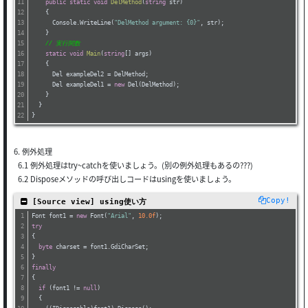
public
static
void
DelMethod
(
string
 str
)
    {
      Console.WriteLine(
"DelMethod argument: {0}"
, str);
    }
// 実行関数
static
void
Main
(
string
[] args
)
    {
      Del exampleDel2 = DelMethod;
      Del exampleDel1 = 
new
 Del(DelMethod);
    }
  }
}
6. 例外処理
6.1 例外処理はtry~catchを使いましょう。(別の例外処理もあるの???)
6.2 Disposeメソッドの呼び出しコードはusingを使いましょう。
Copy!
 [Source view] using使い方
Font font1 = 
new
 Font(
"Arial"
, 
10.0f
);
try
{
byte
 charset = font1.GdiCharSet;
}
finally
{
if
 (font1 != 
null
)
  {