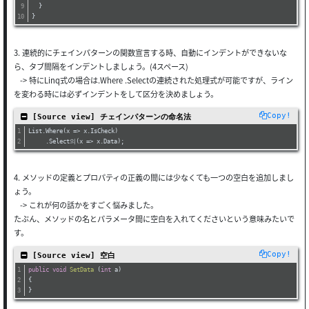
  } 
}
3. 連続的にチェインパターンの関数宣言する時、自動にインデントができないな
ら、タブ間隔をインデントしましょう。(4スペース)
-> 特にLinq式の場合は.Where .Selectの連続された処理式が可能ですが、ライン
を変わる時には必ずインデントをして区分を決めましょう。
Copy!
 [Source view] チェインパターンの命名法
List.Where(x => x.IsCheck)
     .Select의(x => x.Data);
4. メソッドの定義とプロパティの正義の間には少なくても一つの空白を追加しまし
ょう。
-> これが何の話かをすごく悩みました。
たぶん、メソッドの名とパラメータ間に空白を入れてくださいという意味みたいで
す。
Copy!
 [Source view] 空白
public
void
SetData
 (
int
 a
)
{
}