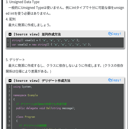
3. Unsigned Data Type
一般的にUnsigned Typeは使いません。例にintタイプで十分に可能な値をunsign
ed intを使う必要はありません。
4. 配列
最大に簡潔に作成しましょう。
Copy!
 [Source view] 並列作成方法
string
[] vowels1 = { 
"a"
, 
"e"
, 
"i"
, 
"o"
, 
"u"
 };
var
 vowels2 = 
new
string
[] { 
"a"
, 
"e"
, 
"i"
, 
"o"
, 
"u"
 };
5. デリゲート
最大に簡潔に作成するし、クラスに依存しないように作成します。(クラスの依存
関係は仕様により差異がある。)
Copy!
 [Source view] デリゲート作成方法
using
 System;
namespace
Example
{
// デリゲートはclassの外部でも作成可能
public
delegate
void
Del
(
string
 message
)
;
class
Program
  {
// デリゲートの例関数