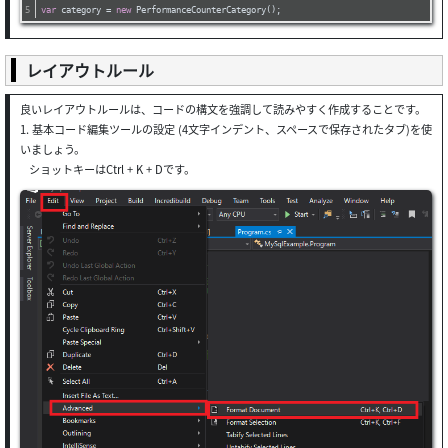
var
 category = 
new
 PerformanceCounterCategory();
レイアウトルール
良いレイアウトルールは、コードの構文を強調して読みやすく作成することです。
1. 基本コード編集ツールの設定 (4文字インデント、スペースで保存されたタブ)を使
いましょう。
ショットキーはCtrl + K + Dです。