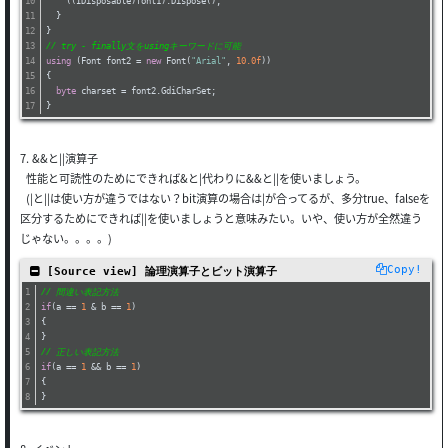
    ((IDisposable)font1).Dispose();
  }
}
// try - finally文をusingキーワードに可能
using
 (Font font2 = 
new
 Font(
"Arial"
, 
10.0f
))
{
byte
 charset = font2.GdiCharSet;
}
7. &&と||演算子
性能と可読性のためにできれば&と|代わりに&&と||を使いましょう。
(|と||は使い方が違うではない？bit演算の場合は|が合ってるが、多分true、falseを
区分するためにできれば||を使いましょうと意味みたい。いや、使い方が全然違う
じゃない。。。。)
Copy!
 [Source view] 論理演算子とビット演算子
// 間違い表記方法
if
(a == 
1
 & b == 
1
)
{
}
// 正しい表記方法
if
(a == 
1
 && b == 
1
)
{
}