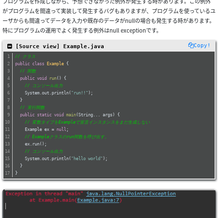
プログラムを作成しながら、予想できなかった例外が発生する時があります。この例外
がプログラムを間違って実装して発生するバグもありますが、プログラムを使っているユ
ーザからも間違ってデータを入力や既存のデータがnullの場合も発生する時があります。
特にプログラムの運用でよく発生する例外はnull exceptionです。
Copy!
 [Source view] Example.java
// クラス
public
class
Example
{
// 関数
public
void
run
()
{
// コンソール出力
    System.out.println(
"run!!"
);
  }
// 実行関数
public
static
void
main
(String... args)
{
// 変数タイプをExampleで宣言インスタンスをまだ生成しない
    Example ex = 
null
;
// Exampleクラスのrun関数を呼び出す。
    ex.run();
// コンソール出力
    System.out.println(
"hello world"
);
  }
}