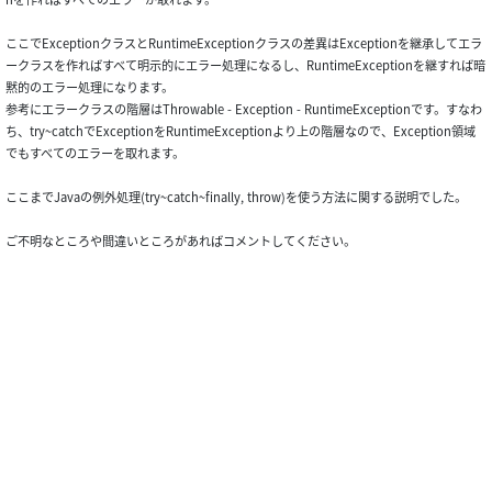
ここでExceptionクラスとRuntimeExceptionクラスの差異はExceptionを継承してエラ
ークラスを作ればすべて明示的にエラー処理になるし、RuntimeExceptionを継すれば暗
黙的のエラー処理になります。
参考にエラークラスの階層はThrowable - Exception - RuntimeExceptionです。すなわ
ち、try~catchでExceptionをRuntimeExceptionより上の階層なので、Exception領域
でもすべてのエラーを取れます。
ここまでJavaの例外処理(try~catch~finally, throw)を使う方法に関する説明でした。
ご不明なところや間違いところがあればコメントしてください。