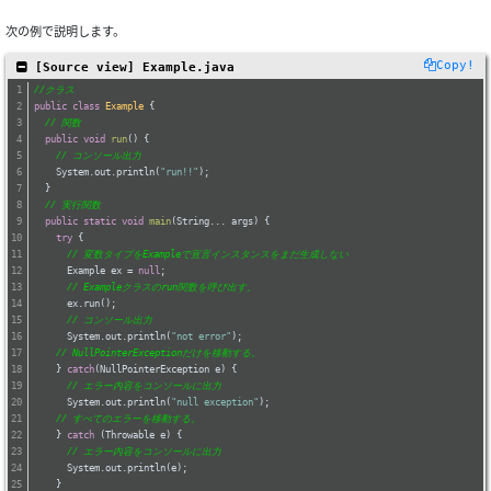
次の例で説明します。
Copy!
 [Source view] Example.java
//クラス
public
class
Example
{
// 関数
public
void
run
()
{
// コンソール出力
    System.out.println(
"run!!"
);
  }
// 実行関数
public
static
void
main
(String... args)
{
try
 {
// 変数タイプをExampleで宣言インスタンスをまだ生成しない
      Example ex = 
null
;
// Exampleクラスのrun関数を呼び出す。
      ex.run();
// コンソール出力
      System.out.println(
"not error"
);
// NullPointerExceptionだけを移動する。
    } 
catch
(NullPointerException e) {
// エラー内容をコンソールに出力
      System.out.println(
"null exception"
);
// すべてのエラーを移動する。
    } 
catch
 (Throwable e) {
// エラー内容をコンソールに出力
      System.out.println(e);
    }