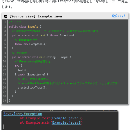
そのため、test関数を呼び出す時に別にException例外処理をしてないならエラーが発生
します。
Copy!
 [Source view] Example.java
// クラス
public
class
Example
{
// 関数の右でthrowsキーワードで何のエラーが発生するか明示的に表示
public
static
void
test
()
throws
 Exception
{
// Exception発生
throw
new
 Exception();
  }
// 実行関数
public
static
void
main
(String... args)
{
// Exceptionの例外処理する。
try
 {
      test();
    } 
catch
 (Exception e) {
// エラー内容を表示する。
// printStackTrace関数をすればcall stackまですべて表示する。(よく使う方法)
      e.printStackTrace();
    }
  }
}