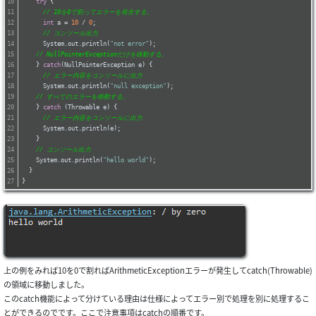
try
 {
// 10を0で割ってエラーを発生する。
int
 a = 
10
 / 
0
;
// コンソール出力
      System.out.println(
"not error"
);
// NullPointerExceptionだけを移動する。
    } 
catch
(NullPointerException e) {
// エラー内容をコンソールに出力
      System.out.println(
"null exception"
);
// すべてのエラーを移動する。
    } 
catch
 (Throwable e) {
// エラー内容をコンソールに出力
      System.out.println(e);
    }
// コンソール出力
    System.out.println(
"hello world"
);
  }
}
上の例をみれば10を0で割ればArithmeticExceptionエラーが発生してcatch(Throwable)
の領域に移動しました。
このcatch機能によって分けている理由は仕様によってエラー別で処理を別に処理するこ
とができるのでです。ここで注意事項はcatchの順番です。