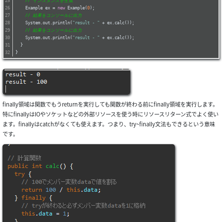
// インスタンスを生成
    Example ex = 
new
 Example(
0
);
// 結果をコンソールに出力
    System.out.println(
"result - "
 + ex.calc());
// 結果をコンソールに出力
    System.out.println(
"result - "
 + ex.calc());
  }
}
finally領域は関数でもうreturnを実行しても関数が終わる前にfinally領域を実行します。
特にfinallyはIOやソケットなどの外部リソースを使う時にリソースリターン式でよく使い
ます。finallyはcatchがなくても使えます。つまり、try~finally文法もできるという意味
です。