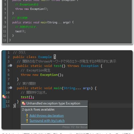
public
static
void
test
()
throws
 Exception 
{
// Exception発生
throw
new
 Exception();
  }
// 実行関数
public
static
void
main
(String... args)
{
// 関数呼び出す。
    test();
  }
}