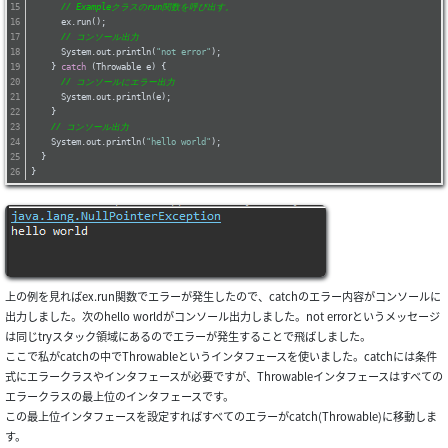
// Exampleクラスのrun関数を呼び出す。
      ex.run();
// コンソール出力
      System.out.println(
"not error"
);
    } 
catch
 (Throwable e) {
// コンソールにエラー出力
      System.out.println(e);
    }
// コンソール出力
    System.out.println(
"hello world"
);
  }
}
上の例を見ればex.run関数でエラーが発生したので、catchのエラー内容がコンソールに
出力しました。次のhello worldがコンソール出力しました。not errorというメッセージ
は同じtryスタック領域にあるのでエラーが発生することで飛ばしました。
ここで私がcatchの中でThrowableというインタフェースを使いました。catchには条件
式にエラークラスやインタフェースが必要ですが、Throwableインタフェースはすべての
エラークラスの最上位のインタフェースです。
この最上位インタフェースを設定すればすべてのエラーがcatch(Throwable)に移動しま
す。