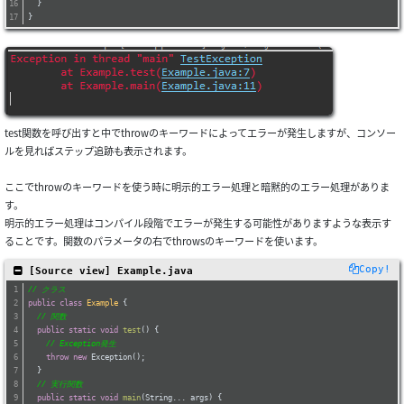
  }
}
test関数を呼び出すと中でthrowのキーワードによってエラーが発生しますが、コンソー
ルを見ればステップ追跡も表示されます。
ここでthrowのキーワードを使う時に明示的エラー処理と暗黙的のエラー処理がありま
す。
明示的エラー処理はコンパイル段階でエラーが発生する可能性がありますような表示す
ることです。関数のパラメータの右でthrowsのキーワードを使います。
Copy!
 [Source view] Example.java
// クラス
public
class
Example
{
// 関数
public
static
void
test
()
{
// Exception発生
throw
new
 Exception();
  }
// 実行関数
public
static
void
main
(String... args)
{