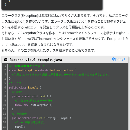
エラークラス(Exception)は基本的にJavaでたくさんあります。それでも、私がエラーク
ラス(Exception)を作りたいです。エラークラス(Exception)を作ることは他のオブジェ
クトを参照する時にエラーを発生してクラスを信頼性を上がることです。
それならこのExceptionクラスを作ることはThrowableインタフェースを継承すればいい
と思いますが、JavaではThrowableインタフェースを継承ができなくて、ExceptionとR
untimeExceptionを継承しなければならないです。
もちろん、その二つを継承したクラスを継承することもできます。
Copy!
 [Source view] Example.java
// TestExceptionを生成した
class
TestException
extends
RuntimeException
{
// 実はコンストラクタや関数の再定義でエラークラスの特性をもっと作られます。
}
// クラス
public
class
Example
{
// 関数
public
static
void
test
()
{
// throwを通ってエラーが発生
throw
new
 TestException();
  }
// 実行関数
public
static
void
main
(String... args)
{
// test関数を呼び出す。
    test();