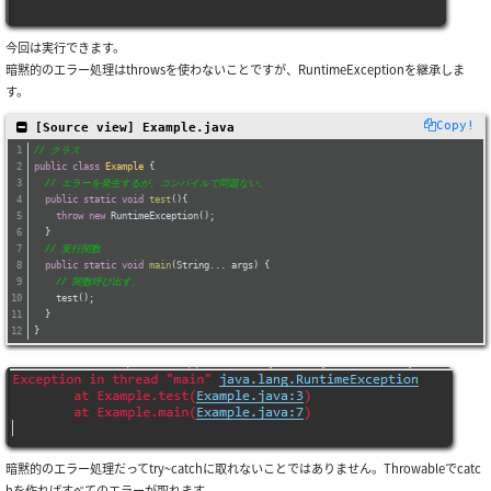
今回は実行できます。
暗黙的のエラー処理はthrowsを使わないことですが、RuntimeExceptionを継承しま
す。
Copy!
 [Source view] Example.java
// クラス
public
class
Example
{
// エラーを発生するが、コンパイルで問題ない。
public
static
void
test
()
{
throw
new
 RuntimeException();
  }
// 実行関数
public
static
void
main
(String... args)
{
// 関数呼び出す。
    test();
  }
}
暗黙的のエラー処理だってtry~catchに取れないことではありません。Throwableでcatc
hを作ればすべてのエラーが取れます。