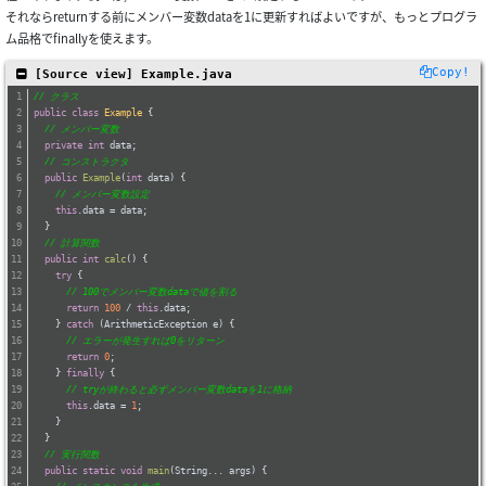
それならreturnする前にメンバー変数dataを1に更新すればよいですが、もっとプログラ
ム品格でfinallyを使えます。
Copy!
 [Source view] Example.java
// クラス
public
class
Example
{
// メンバー変数
private
int
 data;
// コンストラクタ
public
Example
(
int
 data)
{
// メンバー変数設定
this
.data = data;
  }
// 計算関数
public
int
calc
()
{
try
 {
// 100でメンバー変数dataで値を割る
return
100
 / 
this
.data;
    } 
catch
 (ArithmeticException e) {
// エラーが発生すれば0をリターン
return
0
;
    } 
finally
 {
// tryが終わると必ずメンバー変数dataを1に格納
this
.data = 
1
;
    }
  }
// 実行関数
public
static
void
main
(String... args)
{