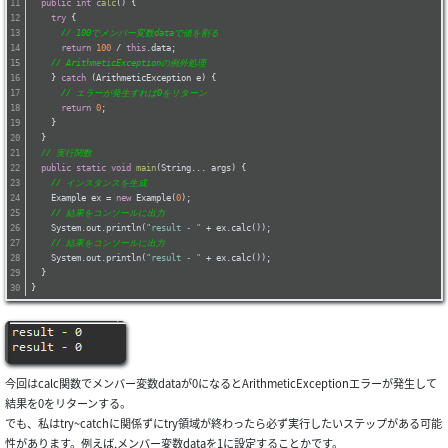
public
int
calc
()
{
try
 {
// 100でメンバー変数dataで値を割る
return
100
 / 
this
.data;
// ArithmeticExceptionの例外処理
    } 
catch
 (ArithmeticException e) {
// エラーが発生すれば0をリターン
return
0
;
    }
  }
// 実行関数
public
static
void
main
(String... args)
{
// インスタンスを生成
    Example ex = 
new
 Example(
0
);
// 結果をコンソールに出力
    System.out.println(
"result - "
 + ex.calc());
// 結果をコンソールに出力
    System.out.println(
"result - "
 + ex.calc());
  }
}
今回はcalc関数でメンバー変数dataが0になるとArithmeticExceptionエラーが発生して
結果を0をリターンする。
でも、私はtry~catchに関係ずにtry領域が終わったら必ず実行したいステップがある可能
性があります。例えば,メンバー変数dataを1に設定することかです。