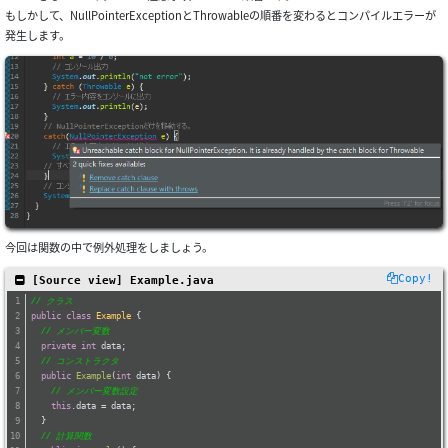
もしかして、NullPointerExceptionとThrowableの順番を変わるとコンパイルエラーが
発生します。
今回は関数の中で例外処理をしましょう。
Copy!
 [Source view] Example.java
// クラス
public
class
Example
{
// メンバー変数
private
int
 data;
// コンストラクタ
public
Example
(
int
 data)
{
// メンバー変数設定
this
.data = data;
  }
// 計算関数