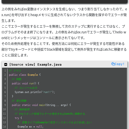
上の例をみればex変数はインスタンスを生成しない、つまり割り当てしなかったので、e
x.run()を呼び出すとheapメモリに生成されてないクラスから関数を探すのでエラーが発
生します。
ここでエラーが発生するとエラーを無視して次のステップに実行することではなく、プ
ログラムがそのまま終了になります。上の例をみればex.runでエラーが発生してhello w
orldというメッセージはコンソールに表示されてないです。
そのため例外処理をすることです。使用方法には何処にエラーが発生する可能性がある
部分でtryキーワードと中括弧でStack領域を設定して例外が発生すればcatchに移動する
ことに設定します。
Copy!
 [Source view] Example.java
// クラス
public
class
Example
{
// 関数
public
void
run
()
{
// コンソール出力
    System.out.println(
"run!!"
);
  }
// 実行関数
public
static
void
main
(String... args)
{
// 例外処理
// tryスタック領域でエラーが発生すればcatchに移動する。
try
 {
// 変数タイプをExampleで宣言インスタンスをまだ生成しない
      Example ex = 
null
;