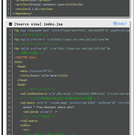
<
groupId
>
mysql
</
groupId
>
<
artifactId
>
mysql-connector-java
</
artifactId
>
<
version
>
5.1.41
</
version
>
</
dependency
>
Copy!
 [Source view] index.jsp
<
%@
page
language
=
"java"
contentType
=
"text/html; charset=UTF-8"
pageEncoding
=
"UT
<!-- コア―ライブラリ -->
<
%@
taglib
prefix
=
"c"
uri
=
"http://java.sun.com/jsp/jstl/core"
%>
<!-- データベースライブラリ -->
<
%@
taglib
prefix
=
"sql"
uri
=
"http://java.sun.com/jsp/jstl/sql"
%>
<!-- HTMLタグ開始 -->
<!DOCTYPE html>
<
html
>
<
head
>
<
meta
charset
=
"UTF-8"
>
<
title
>
Insert title here
</
title
>
</
head
>
<
body
>
<!-- コネクションタグ -->
<
sql:setDataSource
url
=
"jdbc:mysql://localhost:3306/test"
driver
=
"com.mysql.
<!-- クエリタグdataSourceはsql:setDataSourceの変数 -->
<
sql:query
var
=
"rs"
scope
=
"page"
dataSource
=
"${ds}"
maxRows
=
"10"
startRow
=
"0
      select * from datatest where idx=?
<
sql:param
value
=
"1"
 />
<!-- パラメータ設定 -->
</
sql:query
>
<
table
>
<
tr
>
<!-- 結果カラム数ほど繰り返し。 -->