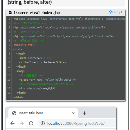
(string, before, after)
Copy!
 [Source view] index.jsp
<
%@
page
language
=
"java"
contentType
=
"text/html; charset=UTF-8"
pageEncoding
=
"UT
<!-- コア―ライブラリ -->
<
%@
taglib
prefix
=
"c"
uri
=
"http://java.sun.com/jsp/jstl/core"
%>
<!-- 関数ライブラリ -->
<
%@
taglib
prefix
=
"fn"
uri
=
"http://java.sun.com/jsp/jstl/functions"
%>
<!-- HTMLタグ開始 -->
<!DOCTYPE html>
<
html
>
<
head
>
<
meta
charset
=
"UTF-8"
>
<
title
>
Insert title here
</
title
>
</
head
>
<
body
>
<!-- 変数宣言 -->
<
c:set
var
=
"name"
value
=
"hello world"
/>
<!-- 文字列worldを6文字から8まで出力 -->
    ${fn:substring(name,6,8)}
</
body
>
</
html
>