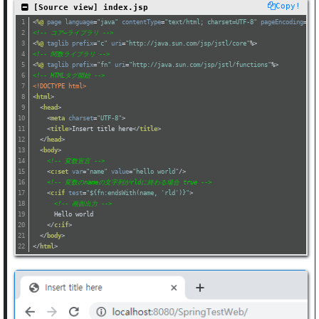
Copy!
 [Source view] index.jsp
<
%@
page
language
=
"java"
contentType
=
"text/html; charset=UTF-8"
pageEncoding
=
"UT
<!-- コア―ライブラリ -->
<
%@
taglib
prefix
=
"c"
uri
=
"http://java.sun.com/jsp/jstl/core"
%>
<!-- 関数ライブラリ -->
<
%@
taglib
prefix
=
"fn"
uri
=
"http://java.sun.com/jsp/jstl/functions"
%>
<!-- HTMLタグ開始 -->
<!DOCTYPE html>
<
html
>
<
head
>
<
meta
charset
=
"UTF-8"
>
<
title
>
Insert title here
</
title
>
</
head
>
<
body
>
<!-- 変数宣言 -->
<
c:set
var
=
"name"
value
=
"hello world"
/>
<!-- 変数のnameの文字列がrldに終わる場合 true -->
<
c:if
test
=
"${fn:endsWith(name, 'rld')}"
>
<!-- 画面出力 -->
      Hello world
</
c:if
>
</
body
>
</
html
>