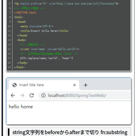
<
%@
taglib
prefix
=
"fn"
uri
=
"http://java.sun.com/jsp/jstl/functions"
%>
<!-- HTMLタグ開始 -->
<!DOCTYPE html>
<
html
>
<
head
>
<
meta
charset
=
"UTF-8"
>
<
title
>
Insert title here
</
title
>
</
head
>
<
body
>
<!-- 変数宣言 -->
<
c:set
var
=
"name"
value
=
"hello world"
/>
<!-- 文字列worldをhomeに変換して出力 -->
    ${fn:replace(name,"world", "home")}
</
body
>
</
html
>
string文字列をbeforeからafterまで切り fn:substring