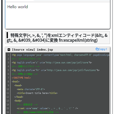
特殊文字(<, >, &, ', ")をxmlエンティティコード(&lt;, &
gt;, &, &#039, &#034)に変換 fn:escapeXml(string)
Copy!
 [Source view] index.jsp
<
%@
page
language
=
"java"
contentType
=
"text/html; charset=UTF-8"
pageEncoding
=
"UT
<!-- コア―ライブラリ -->
<
%@
taglib
prefix
=
"c"
uri
=
"http://java.sun.com/jsp/jstl/core"
%>
<!-- 関数ライブラリ -->
<
%@
taglib
prefix
=
"fn"
uri
=
"http://java.sun.com/jsp/jstl/functions"
%>
<!-- HTMLタグ開始 -->
<!DOCTYPE html>
<
html
>
<
head
>
<
meta
charset
=
"UTF-8"
>
<
title
>
Insert title here
</
title
>
</
head
>
<
body
>
<!-- 変数宣言 -->
<
c:set
var
=
"name"
value
=
"< , > , & , ' , \"
 " />
<!-- 変数のnameの特殊文字を変換 -->