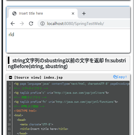
string文字列のsbustring以前の文字を返却 fn:substri
ngBefore(string, sbustring)
Copy!
 [Source view] index.jsp
<
%@
page
language
=
"java"
contentType
=
"text/html; charset=UTF-8"
pageEncoding
=
"UT
<!-- コア―ライブラリ -->
<
%@
taglib
prefix
=
"c"
uri
=
"http://java.sun.com/jsp/jstl/core"
%>
<!-- 関数ライブラリ -->
<
%@
taglib
prefix
=
"fn"
uri
=
"http://java.sun.com/jsp/jstl/functions"
%>
<!-- HTMLタグ開始 -->
<!DOCTYPE html>
<
html
>
<
head
>
<
meta
charset
=
"UTF-8"
>
<
title
>
Insert title here
</
title
>
</
head
>