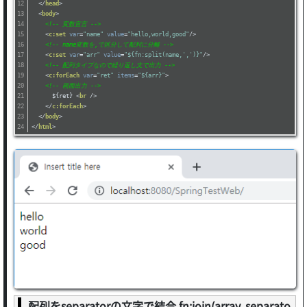
</
head
>
<
body
>
<!-- 変数宣言 -->
<
c:set
var
=
"name"
value
=
"hello,world,good"
/>
<!-- name変数を,で区分して配列に分離 -->
<
c:set
var
=
"arr"
value
=
"${fn:split(name,',')}"
/>
<!-- 配列タイプなので繰り返し文で出力 -->
<
c:forEach
var
=
"ret"
items
=
"${arr}"
>
<!-- 画面出力 -->
      ${ret} 
<
br
 />
</
c:forEach
>
</
body
>
</
html
>
配列をseparatorの文字で結合 fn:join(array, separato