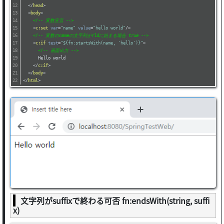
</
head
>
<
body
>
<!-- 変数宣言 -->
<
c:set
var
=
"name"
value
=
"hello world"
/>
<!-- 変数のnameの文字列がrldに始まる場合 true -->
<
c:if
test
=
"${fn:startsWith(name, 'hello')}"
>
<!-- 画面出力 -->
      Hello world
</
c:if
>
</
body
>
</
html
>
文字列がsuffixで終わる可否 fn:endsWith(string, suffi
x)