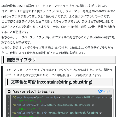
以前の投稿でJSTL言語のコア―とフォーマットライブラリに関して説明しました。
コア―はJSTLの言語でよく使うライブラリだし、フォーマットも最近momentのJavasc
riptライブラリがあって前よりよく使わないですが、よく使うライブラリの一つです。
ここで使う関数ライブラリは文字の関するライブラリですが、普通は文字処理に関して
はJSPファイルで処理することよりサーバ側、Controller側に処理した後、結果だけ出力
することが普通です。
もちろん、データベースライブラリもJSPファイルで処理することよりController側で処
理することが普通です。
つまり、最近はよく使うライブラリではないですが、以前にはよく使うライブラリだっ
たし、仕様によって使われる可能性があるので簡単に説明します。
関数ライブラリ
コア―とフォーマットライブラリはJSTLをタグタイプに使いました。でも、関数ラ
イブラリは値を表す方式がドルマークと中括弧(${データ})形式に使います。
文字含め可否 fn:contains(string, sbustring)
Copy!
 [Source view] index.jsp
<
%@
page
language
=
"java"
contentType
=
"text/html; charset=UTF-8"
pageEncoding
=
"UT
<!-- コア―ライブラリ -->
<
%@
taglib
prefix
=
"c"
uri
=
"http://java.sun.com/jsp/jstl/core"
%>
<!-- 関数ライブラリ -->
<
%@
taglib
prefix
=
"fn"
uri
=
"http://java.sun.com/jsp/jstl/functions"
%>
<!-- HTMLタグ開始 -->