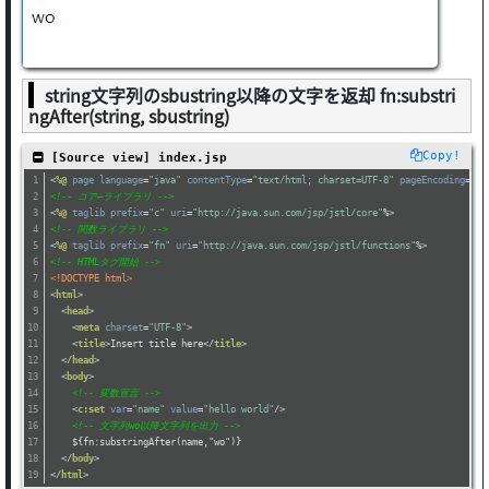
string文字列のsbustring以降の文字を返却 fn:substri
ngAfter(string, sbustring)
Copy!
 [Source view] index.jsp
<
%@
page
language
=
"java"
contentType
=
"text/html; charset=UTF-8"
pageEncoding
=
"UT
<!-- コア―ライブラリ -->
<
%@
taglib
prefix
=
"c"
uri
=
"http://java.sun.com/jsp/jstl/core"
%>
<!-- 関数ライブラリ -->
<
%@
taglib
prefix
=
"fn"
uri
=
"http://java.sun.com/jsp/jstl/functions"
%>
<!-- HTMLタグ開始 -->
<!DOCTYPE html>
<
html
>
<
head
>
<
meta
charset
=
"UTF-8"
>
<
title
>
Insert title here
</
title
>
</
head
>
<
body
>
<!-- 変数宣言 -->
<
c:set
var
=
"name"
value
=
"hello world"
/>
<!-- 文字列wo以降文字列を出力 -->
    ${fn:substringAfter(name,"wo")}
</
body
>
</
html
>