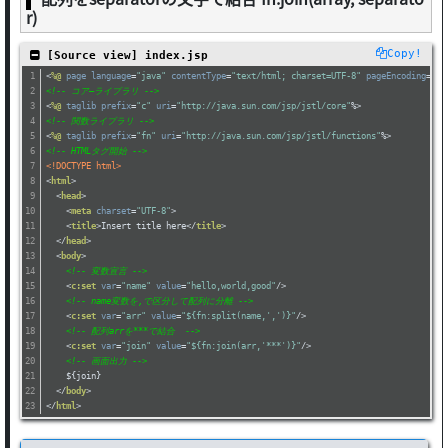
r)
Copy!
 [Source view] index.jsp
<
%@
page
language
=
"java"
contentType
=
"text/html; charset=UTF-8"
pageEncoding
=
"UT
<!-- コア―ライブラリ -->
<
%@
taglib
prefix
=
"c"
uri
=
"http://java.sun.com/jsp/jstl/core"
%>
<!-- 関数ライブラリ -->
<
%@
taglib
prefix
=
"fn"
uri
=
"http://java.sun.com/jsp/jstl/functions"
%>
<!-- HTMLタグ開始 -->
<!DOCTYPE html>
<
html
>
<
head
>
<
meta
charset
=
"UTF-8"
>
<
title
>
Insert title here
</
title
>
</
head
>
<
body
>
<!-- 変数宣言 -->
<
c:set
var
=
"name"
value
=
"hello,world,good"
/>
<!-- name変数を,で区分して配列に分離 -->
<
c:set
var
=
"arr"
value
=
"${fn:split(name,',')}"
/>
<!-- 配列arrを***で結合  -->
<
c:set
var
=
"join"
value
=
"${fn:join(arr,'***')}"
/>
<!-- 画面出力 -->
    ${join}
</
body
>
</
html
>