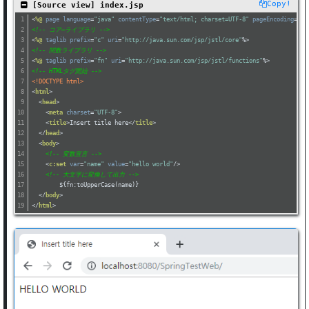
Copy!
 [Source view] index.jsp
<
%@
page
language
=
"java"
contentType
=
"text/html; charset=UTF-8"
pageEncoding
=
"UT
<!-- コア―ライブラリ -->
<
%@
taglib
prefix
=
"c"
uri
=
"http://java.sun.com/jsp/jstl/core"
%>
<!-- 関数ライブラリ -->
<
%@
taglib
prefix
=
"fn"
uri
=
"http://java.sun.com/jsp/jstl/functions"
%>
<!-- HTMLタグ開始 -->
<!DOCTYPE html>
<
html
>
<
head
>
<
meta
charset
=
"UTF-8"
>
<
title
>
Insert title here
</
title
>
</
head
>
<
body
>
<!-- 変数宣言 -->
<
c:set
var
=
"name"
value
=
"hello world"
/>
<!-- 大文字に変換して出力 -->
	${fn:toUpperCase(name)}
</
body
>
</
html
>