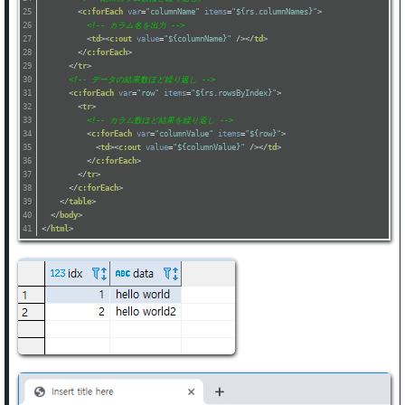
<
c:forEach
var
=
"columnName"
items
=
"${rs.columnNames}"
>
<!-- カラム名を出力 -->
<
td
>
<
c:out
value
=
"${columnName}"
 />
</
td
>
</
c:forEach
>
</
tr
>
<!-- データの結果数ほど繰り返し -->
<
c:forEach
var
=
"row"
items
=
"${rs.rowsByIndex}"
>
<
tr
>
<!-- カラム数ほど結果を繰り返し -->
<
c:forEach
var
=
"columnValue"
items
=
"${row}"
>
<
td
>
<
c:out
value
=
"${columnValue}"
 />
</
td
>
</
c:forEach
>
</
tr
>
</
c:forEach
>
</
table
>
</
body
>
</
html
>