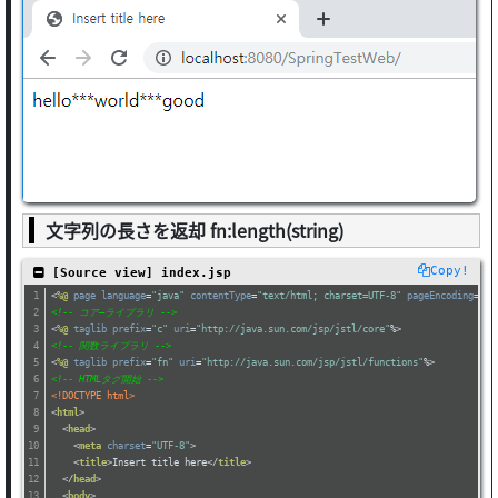
文字列の長さを返却 fn:length(string)
Copy!
 [Source view] index.jsp
<
%@
page
language
=
"java"
contentType
=
"text/html; charset=UTF-8"
pageEncoding
=
"UT
<!-- コア―ライブラリ -->
<
%@
taglib
prefix
=
"c"
uri
=
"http://java.sun.com/jsp/jstl/core"
%>
<!-- 関数ライブラリ -->
<
%@
taglib
prefix
=
"fn"
uri
=
"http://java.sun.com/jsp/jstl/functions"
%>
<!-- HTMLタグ開始 -->
<!DOCTYPE html>
<
html
>
<
head
>
<
meta
charset
=
"UTF-8"
>
<
title
>
Insert title here
</
title
>
</
head
>
<
body
>