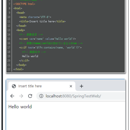
<!DOCTYPE html>
<
html
>
<
head
>
<
meta
charset
=
"UTF-8"
>
<
title
>
Insert title here
</
title
>
</
head
>
<
body
>
<!-- 変数宣言 -->
<
c:set
var
=
"name"
value
=
"hello world"
/>
<!-- 変数のnameにworldが含めているならtrue -->
<
c:if
test
=
"${fn:contains(name, 'world')}"
>
<!-- 画面出力 -->
      Hello world
</
c:if
>
</
body
>
</
html
>