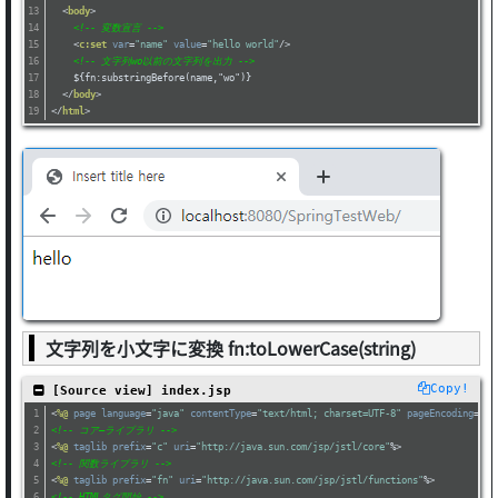
<
body
>
<!-- 変数宣言 -->
<
c:set
var
=
"name"
value
=
"hello world"
/>
<!-- 文字列wo以前の文字列を出力 -->
    ${fn:substringBefore(name,"wo")}
</
body
>
</
html
>
文字列を小文字に変換 fn:toLowerCase(string)
Copy!
 [Source view] index.jsp
<
%@
page
language
=
"java"
contentType
=
"text/html; charset=UTF-8"
pageEncoding
=
"UT
<!-- コア―ライブラリ -->
<
%@
taglib
prefix
=
"c"
uri
=
"http://java.sun.com/jsp/jstl/core"
%>
<!-- 関数ライブラリ -->
<
%@
taglib
prefix
=
"fn"
uri
=
"http://java.sun.com/jsp/jstl/functions"
%>
<!-- HTMLタグ開始 -->