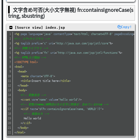
文字含め可否(大小文字無視) fn:containsIgnoreCase(s
tring, sbustring)
Copy!
 [Source view] index.jsp
<
%@
page
language
=
"java"
contentType
=
"text/html; charset=UTF-8"
pageEncoding
=
"UT
<!-- コア―ライブラリ -->
<
%@
taglib
prefix
=
"c"
uri
=
"http://java.sun.com/jsp/jstl/core"
%>
<!-- 関数ライブラリ -->
<
%@
taglib
prefix
=
"fn"
uri
=
"http://java.sun.com/jsp/jstl/functions"
%>
<!-- HTMLタグ開始 -->
<!DOCTYPE html>
<
html
>
<
head
>
<
meta
charset
=
"UTF-8"
>
<
title
>
Insert title here
</
title
>
</
head
>
<
body
>
<!-- 変数宣言 -->
<
c:set
var
=
"name"
value
=
"hello world"
/>
<!-- 変数のnameにWORLDが大小文字に関係ず、含めているtrue -->
<
c:if
test
=
"${fn:containsIgnoreCase(name, 'WORLD')}"
>
<!-- 画面出力 -->
      Hello world
</
c:if
>
</
body
>
</
html
>