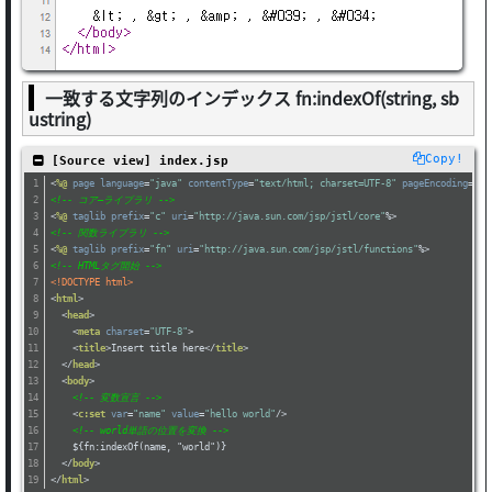
一致する文字列のインデックス fn:indexOf(string, sb
ustring)
Copy!
 [Source view] index.jsp
<
%@
page
language
=
"java"
contentType
=
"text/html; charset=UTF-8"
pageEncoding
=
"UT
<!-- コア―ライブラリ -->
<
%@
taglib
prefix
=
"c"
uri
=
"http://java.sun.com/jsp/jstl/core"
%>
<!-- 関数ライブラリ -->
<
%@
taglib
prefix
=
"fn"
uri
=
"http://java.sun.com/jsp/jstl/functions"
%>
<!-- HTMLタグ開始 -->
<!DOCTYPE html>
<
html
>
<
head
>
<
meta
charset
=
"UTF-8"
>
<
title
>
Insert title here
</
title
>
</
head
>
<
body
>
<!-- 変数宣言 -->
<
c:set
var
=
"name"
value
=
"hello world"
/>
<!-- world単語の位置を変換 -->
    ${fn:indexOf(name, "world")}
</
body
>
</
html
>