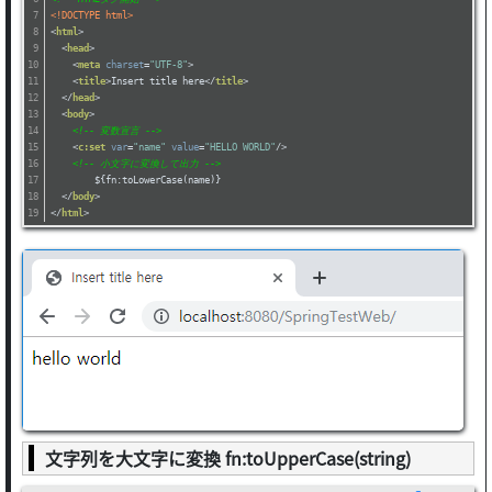
<!DOCTYPE html>
<
html
>
<
head
>
<
meta
charset
=
"UTF-8"
>
<
title
>
Insert title here
</
title
>
</
head
>
<
body
>
<!-- 変数宣言 -->
<
c:set
var
=
"name"
value
=
"HELLO WORLD"
/>
<!-- 小文字に変換して出力 -->
	${fn:toLowerCase(name)}
</
body
>
</
html
>
文字列を大文字に変換 fn:toUpperCase(string)