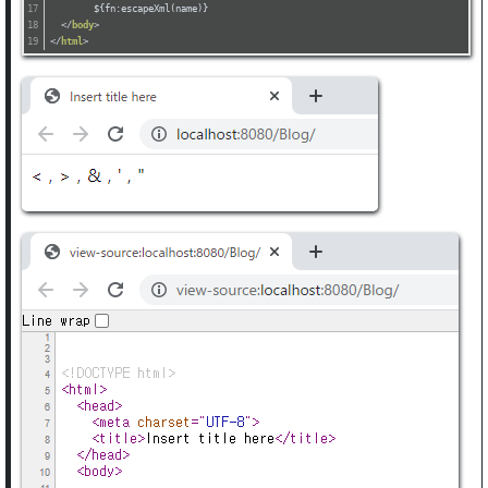
	${fn:escapeXml(name)}
</
body
>
</
html
>