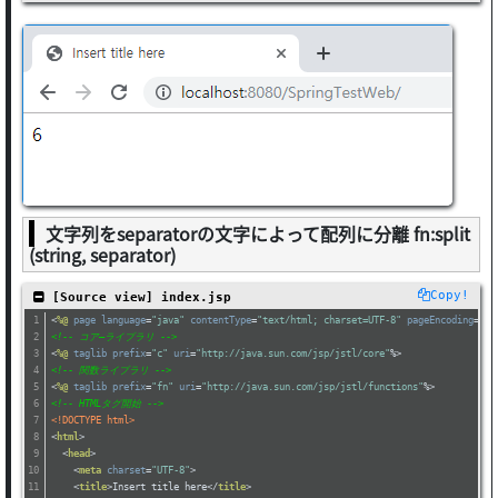
文字列をseparatorの文字によって配列に分離 fn:split
(string, separator)
Copy!
 [Source view] index.jsp
<
%@
page
language
=
"java"
contentType
=
"text/html; charset=UTF-8"
pageEncoding
=
"UT
<!-- コア―ライブラリ -->
<
%@
taglib
prefix
=
"c"
uri
=
"http://java.sun.com/jsp/jstl/core"
%>
<!-- 関数ライブラリ -->
<
%@
taglib
prefix
=
"fn"
uri
=
"http://java.sun.com/jsp/jstl/functions"
%>
<!-- HTMLタグ開始 -->
<!DOCTYPE html>
<
html
>
<
head
>
<
meta
charset
=
"UTF-8"
>
<
title
>
Insert title here
</
title
>