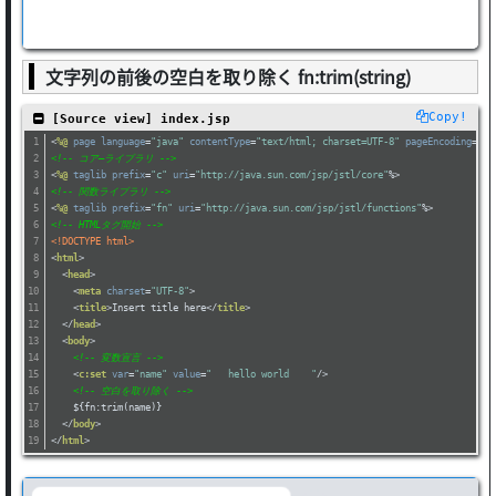
文字列の前後の空白を取り除く fn:trim(string)
Copy!
 [Source view] index.jsp
<
%@
page
language
=
"java"
contentType
=
"text/html; charset=UTF-8"
pageEncoding
=
"UT
<!-- コア―ライブラリ -->
<
%@
taglib
prefix
=
"c"
uri
=
"http://java.sun.com/jsp/jstl/core"
%>
<!-- 関数ライブラリ -->
<
%@
taglib
prefix
=
"fn"
uri
=
"http://java.sun.com/jsp/jstl/functions"
%>
<!-- HTMLタグ開始 -->
<!DOCTYPE html>
<
html
>
<
head
>
<
meta
charset
=
"UTF-8"
>
<
title
>
Insert title here
</
title
>
</
head
>
<
body
>
<!-- 変数宣言 -->
<
c:set
var
=
"name"
value
=
"   hello world    "
/>
<!-- 空白を取り除く -->
    ${fn:trim(name)}
</
body
>
</
html
>