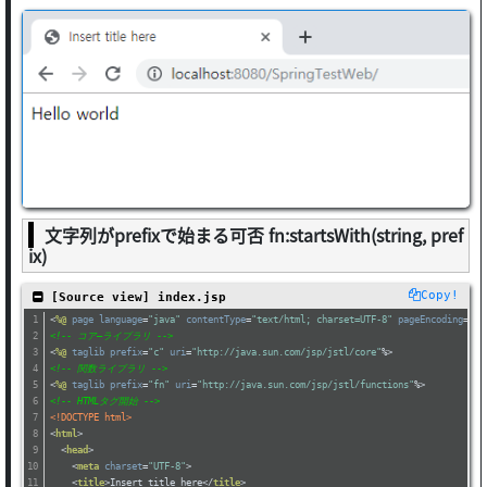
文字列がprefixで始まる可否 fn:startsWith(string, pref
ix)
Copy!
 [Source view] index.jsp
<
%@
page
language
=
"java"
contentType
=
"text/html; charset=UTF-8"
pageEncoding
=
"UT
<!-- コア―ライブラリ -->
<
%@
taglib
prefix
=
"c"
uri
=
"http://java.sun.com/jsp/jstl/core"
%>
<!-- 関数ライブラリ -->
<
%@
taglib
prefix
=
"fn"
uri
=
"http://java.sun.com/jsp/jstl/functions"
%>
<!-- HTMLタグ開始 -->
<!DOCTYPE html>
<
html
>
<
head
>
<
meta
charset
=
"UTF-8"
>
<
title
>
Insert title here
</
title
>