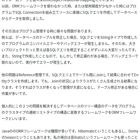
以前、ORMフレームワークを使わなかった時、または使用頻度が少なかった時にはプロ
グラムでSQL Connectionを組み立てソースに直接にSQLクエリを作成してデータベース
からデータを取得しました。
その方法はプログラム管理する時に様々な問題があります。
例えば、データベースのテーブルを修正した場合、SQLクエリをStringタイプで作成した
のでプログラムのコンパイルエラーやデバッグエラーが発生しません。そのため、大き
いプロジェクトだっと思えば各SQLクエリを修正することがずいぶん大変だったんです。
また、Stringで作成したことなので、もしかして修正漏れがある場合、デバッグエラーで
取れないので、実行中でエラーが発生します。
他の問題はReference管理です。SQLクエリ上でテーブル間にJoinして結果に合わせてEn
tityクラスを作成します。でも、Joinの状況によりクラスがたくさん生成される結果にな
ります。そうすればクラスが多くなって管理が大変になるし、テーブル修正がある場合に
作業が多いです。
個人的にこの２つの問題を解決するしデータベースのツリー構造のデータをプログラム
のクラスタイプの連結リストタイプの構造に変換するフレームワークをORMフレームワ
ークといいます。
JavaののORMフレームワークは種類が多いです。Hibernateということもあるし、Doma
のSeasorということもあります。私の場合は昔ibatisというフレームワークも使ったこと