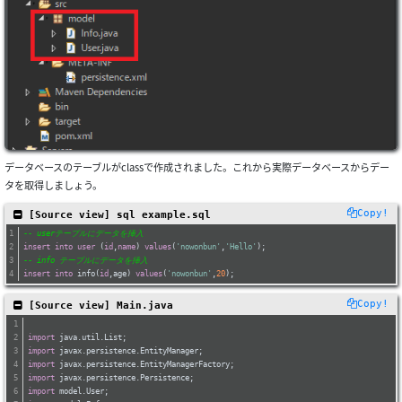
データベースのテーブルがclassで作成されました。これから実際データベースからデー
タを取得しましょう。
Copy!
 [Source view] sql example.sql
-- userテーブルにデータを挿入
insert
into
user
 (
id
,
name
) 
values
(
'nowonbun'
,
'Hello'
);
-- info テーブルにデータを挿入
insert
into
 info(
id
,age) 
values
(
'nowonbun'
,
20
);
Copy!
 [Source view] Main.java
import
 java.util.List;
import
 javax.persistence.EntityManager;
import
 javax.persistence.EntityManagerFactory;
import
 javax.persistence.Persistence;
import
 model.User;