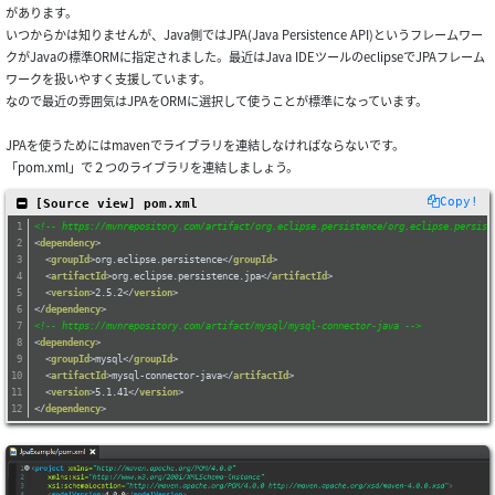
があります。
いつからかは知りませんが、Java側ではJPA(Java Persistence API)というフレームワー
クがJavaの標準ORMに指定されました。最近はJava IDEツールのeclipseでJPAフレーム
ワークを扱いやすく支援しています。
なので最近の雰囲気はJPAをORMに選択して使うことが標準になっています。
JPAを使うためにはmavenでライブラリを連結しなければならないです。
「pom.xml」で２つのライブラリを連結しましょう。
Copy!
 [Source view] pom.xml
<!-- https://mvnrepository.com/artifact/org.eclipse.persistence/org.eclipse.persist
<
dependency
>
<
groupId
>
org.eclipse.persistence
</
groupId
>
<
artifactId
>
org.eclipse.persistence.jpa
</
artifactId
>
<
version
>
2.5.2
</
version
>
</
dependency
>
<!-- https://mvnrepository.com/artifact/mysql/mysql-connector-java -->
<
dependency
>
<
groupId
>
mysql
</
groupId
>
<
artifactId
>
mysql-connector-java
</
artifactId
>
<
version
>
5.1.41
</
version
>
</
dependency
>