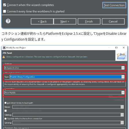
コネクション連結が終わったらPlatformをEclipse 2.5.xに設定してtypeをDisable Librar
y Configurationを設定します。