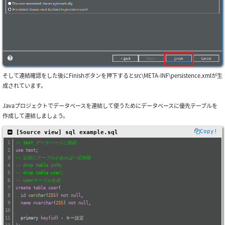
そして連結確認をした後にFinishボタンを押下するとsrc\META-INF\persistence.xmlが生
成されています。
Javaプロジェクトでデータベースを連結して使うためにデータベースに優先テーブルを
作成して連結しましょう。
Copy!
 [Source view] sql example.sql
-- test データベースに接続
use
test
;
-- 以前にテーブルがあれば一応削除
-- drop table info;
-- drop table user;
-- userテーブル生成
create
table
user
(
id
varchar
(
255
) 
not
null
,
name
nvarchar
(
255
) 
not
null
,
  primary 
key
(
id
) - キー設定