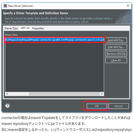
connectorの場合はmavenでupdateをしてライブラリをダウンロードしたことがあれば
maven repositoryディレクトリにjarファイルがあります。
別にmaven設定をしなかったら、c:\(ウィンドウユーザパス)\.m2\repository\mysql\mys