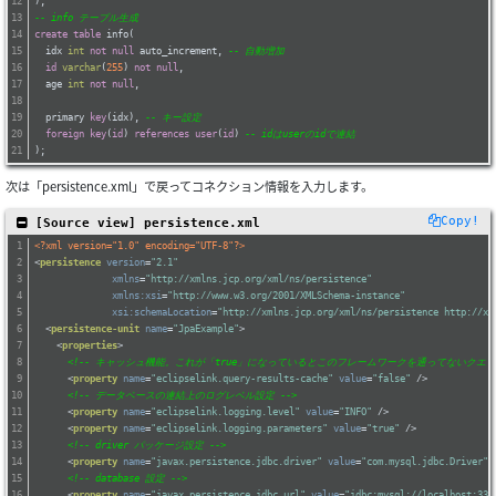
);
-- info テーブル生成
create
table
 info(
  idx 
int
not
null
 auto_increment, 
-- 自動増加
id
varchar
(
255
) 
not
null
,
  age 
int
not
null
,
  primary 
key
(idx), 
-- キー設定
foreign
key
(
id
) 
references
user
(
id
) 
-- idはuserのidで連結
);
次は「persistence.xml」で戻ってコネクション情報を入力します。
Copy!
 [Source view] persistence.xml
<?xml version="1.0" encoding="UTF-8"?>
<
persistence
version
=
"2.1"
xmlns
=
"http://xmlns.jcp.org/xml/ns/persistence"
xmlns:xsi
=
"http://www.w3.org/2001/XMLSchema-instance"
xsi:schemaLocation
=
"http://xmlns.jcp.org/xml/ns/persistence http://xm
<
persistence-unit
name
=
"JpaExample"
>
<
properties
>
<!-- キャッシュ機能。これが「true」になっているとこのフレームワークを通ってないクエリ
<
property
name
=
"eclipselink.query-results-cache"
value
=
"false"
 />
<!-- データベースの連結上のログレベル設定 -->
<
property
name
=
"eclipselink.logging.level"
value
=
"INFO"
 />
<
property
name
=
"eclipselink.logging.parameters"
value
=
"true"
 />
<!-- driver パッケージ設定 -->
<
property
name
=
"javax.persistence.jdbc.driver"
value
=
"com.mysql.jdbc.Driver"
 
<!-- database 設定 -->
<
property
name
=
"javax.persistence.jdbc.url"
value
=
"jdbc:mysql://localhost:330