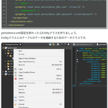
<!-- 接続id -->
<
property
name
=
"javax.persistence.jdbc.user"
value
=
"id"
 />
<!-- 接続password -->
<
property
name
=
"javax.persistence.jdbc.password"
value
=
"password"
 />
</
properties
>
</
persistence-unit
>
</
persistence
>
persistence.xml設定を終わったらEntityクラスを作りましょう。
Entityクラスとはテーブルのデータを格納するためのデータクラスです。