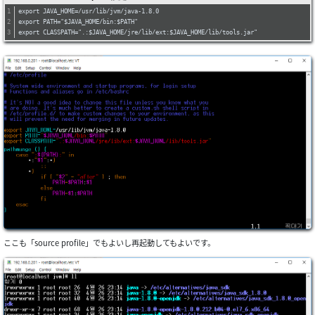
export JAVA_HOME=/usr/lib/jvm/java-1.8.0
export PATH="$JAVA_HOME/bin:$PATH"
export CLASSPATH=".:$JAVA_HOME/jre/lib/ext:$JAVA_HOME/lib/tools.jar"
ここも「source profile」でもよいし再起動してもよいです。