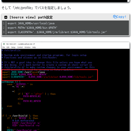
そして「/etc/profile」でパスを指定しましょう。
Copy!
 [Source view] path設定
export JAVA_HOME=/usr/local/java
export PATH="$JAVA_HOME/bin:$PATH"
export CLASSPATH=".:$JAVA_HOME/jre/lib/ext:$JAVA_HOME/lib/tools.jar"