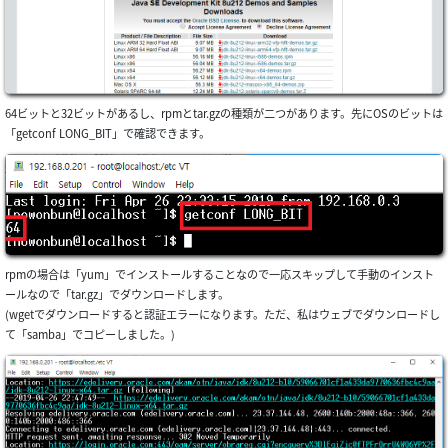
64ビットと32ビットがあるし、rpmとtar.gzの種類が二つがあります。先にOSのビットは
「getconf LONG_BIT」で確認できます。
rpmの場合は「yum」でインストールすることなので一応スキップして手動のインスト
ールなので「tar.gz」でダウンロードします。
(wgetでダウンロードすると認証エラーになります。ただ、私はウェブでダウンロードし
て「samba」でコピーしました。)