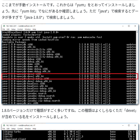
ここまでが手動インストールです。これからは「yum」をとおってインストールしまし
ょう。先に「yum list」でなにがあるか確認しましょう。ただ「java*」で検索するとデー
タが多すぎで「java-1.8.0*」で検索しましょう。
1.8.0バージョンだけで種類がすごく多いですね。この種類はよくしらなくただ「devel」
が含めている名をインストールしましょう。