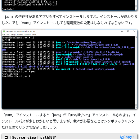
「java」の依存性があるアプリもすべてインストールしますね。インストールが終わりま
した。でも「yum」でインストールしても環境変数の設定はしなければならないです。
「yum」でインストールすると「java」が「/usr/lib/jvm」でインストールされます。イ
ンストールパスが少しおかしいと思いますが、我々が必要なことはシンボリックリンク
だけなのでリンクで設定しましょう。
Copy!
 [Source view] path設定