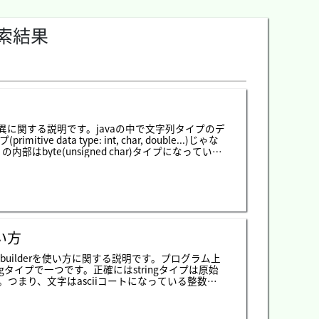
索結果
ferの差異に関する説明です。javaの中で文字列タイプのデ
data type: int, char, double...)じゃな
はbyte(unsigned char)タイプになっていま
ata1 = new byte[] {'a', 'b', 'c'}」になり
ると思えば、下記の処理になります。stringで文字列
ingを合併すれば新しいstringが割当します。それ
ーがすごく複雑になります。そのため、stringとstringを合併す
ゃなく、連結リストタイプ(list)みたいに文字列
イプじゃなく、listタイプで文字列を合併するのが
ば差異がそんなになさそうです。でも文字列の合併が多いほど
使い方
と「stringbuilder」の差異はなにでしょうか。
ringbuilderの場合は同期化がありません。初めの
gbuilderを使い方に関する説明です。プログラム上
なるはずです。結果はstringbuilderには2
タイプで一つです。正確にはstringタイプは原始
つまり、文字はasciiコートになっている整数タ
配列タイプで定義しているし、プログラム内ではstrin
イプをchar[]配列タイプに変換になり、char[]
 - アスキーコードここまで整理すると、stringは