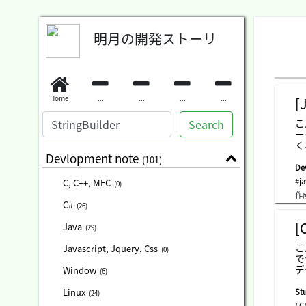
明月の開発ストーリ
Home
...
...
...
...
[
Search
こ
ー
く
す
Devlopment note
(101)
ま
De
を
#j
C, C++, MFC
(0)
な
作
る
C#
(26)
を
「
[
Java
(29)
パ
同
こ
Javascript, Jquery, Css
(0)
ス
で
デ
Window
(6)
イ
g
Linux
St
(24)
配
#C