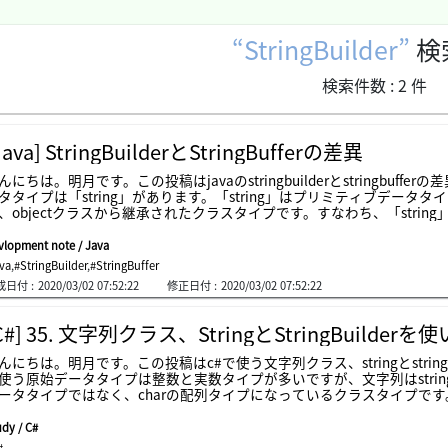
StringBuilder
検
検索件数 :
2
件
Java] StringBuilderとStringBufferの差異
んにちは。明月です。この投稿はjavaのstringbuilderとstringbuf
タタイプは「string」があります。「string」はプリミティブデータタイプ(primitive 
、objectクラスから継承されたクラスタイプです。すなわち、「string」の内部
。それで我々が「string data1 = "abc";」ということに宣言すれば内部は「byte[] d
す。そのため、「string」タイプと「string」タイプの文字列を合わせ
vlopment note / Java
合併すれば上のフローとおりに文字列が合併されます。つまりstringにstr
ava
,
#StringBuilder
,
#StringBuffer
ら「string test = "abc" + "def" + "ghi" + "jkl";」は合併フロ
成日付 :
2020/03/02 07:52:22
修正日付 :
2020/03/02 07:52:22
ことはパーフォーマンスに影響があります。そうすれば上のarrayタイプじ
「add」関数で追加する方法がないかと疑問になります。それがarrayタ
stringbuffer」と「stringbuilder」です。上の例だけでみれ
C#] 35. 文字列クラス、StringとStringBuilderを
ーフォーマンスの差異は確かに出ると思います。それなら「stringbuffer」
期化の差異です。stringbufferの場合はクラス内部で同期化しますが、st
んにちは。明月です。この投稿はc#で使う文字列クラス、stringとstrin
レッドで10個、２つ目のスレッドで10個を入れたので全ての文字桁数は20個に
使う原始データタイプは整数と実数タイプが多いですが、文字列はstring
ータタイプではなく、charの配列タイプになっているクラスタイプです。
プでそのデータタイプはcharです。改めて説明するとstringはcharの
タイプにデータを格納すると文字列で出力されます。上の例をみればstringタ
udy / C#
列タイプがstringタイプに変換することができることを確認でいます。link
#