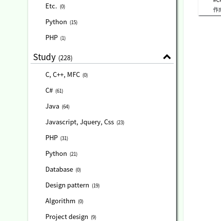
c
Etc.
(0)
作
こ
サ
Python
(15)
が
が
PHP
(1)
い
3
Study
(228)
明
う
C, C++, MFC
演
(0)
C#
(61)
Java
(64)
Javascript, Jquery, Css
(23)
PHP
(31)
Python
(21)
Database
(0)
Design pattern
(19)
Algorithm
(0)
Project design
(9)