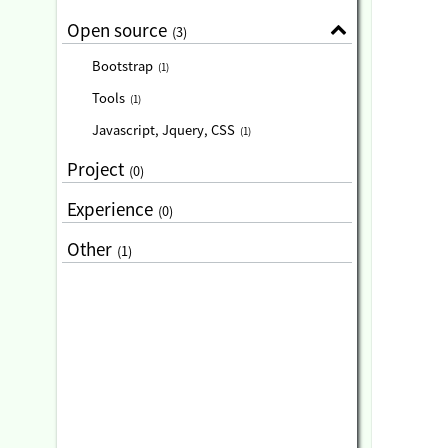
Open source
(3)
Bootstrap
(1)
Tools
(1)
Javascript, Jquery, CSS
(1)
Project
(0)
Experience
(0)
Other
(1)