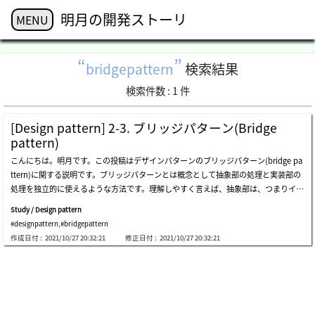
明月の開発ストーリ
MENU
bridgepattern
検索結果
検索件数 :
1
件
[Design pattern] 2-3. ブリッジパターン(Bridge
pattern)
こんにちは。明月です。この投稿はデザインパターンのブリッジパターン(bridge pa
ttern)に関する説明です。ブリッジパターンとは概念として抽象部の処理と実装部の
処理を独立的に使えるような方法です。理解しやすく言えば、抽象部は、つまりイン
ターフェースから関数に関する処理を定義すると、継承した実装部、つまり、クラス
Study / Design pattern
には受け取ったインスタンスにより別の結果を実装する構造です。reference - http
#designpattern
,
#bridgepattern
s://en.wikipedia.org/wiki/bridge_pattern上の結果をみればbridgeのクラスにどのイ
作成日付 :
2021/10/27 20:32:21
修正日付 :
2021/10/27 20:32:21
ンスタンスを渡すことにより結果が違います。つまり、node1インスタンスを渡すと
node1の結果がコンソールに出力するし、node2インスタンスを渡すとnode2の結果
がコンソールに出力されます。bridgeクラスはinodeクラスの実行に関する定義を実
装することでそのデータ値により結果が別々に出力されます。javaの例もc++と似て
いる構造です。ブリッジパターンはほぼ規格されたパターンかな?別の型で応用しよ