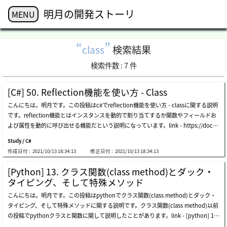
明月の開発ストーリ
MENU
class
検索結果
検索件数 :
7
件
[C#] 50. Reflection機能を使い方 - Class
こんにちは。明月です。この投稿はc#でreflection機能を使い方 - classに関する説明
です。reflection機能とはインスタンスを動的で割り当てするか関数やフィールドお
よび属性を動的に呼び出せる機能だという説明になっています。link - https://docs.
microsoft.com/この説明は難しいですね。インスタンスを動的で割り当てするとい
Study / C#
うのは我々がクラスのインスタンスを生成する時には普通はnewというキーワードを
作成日付 :
2021/10/13 18:34:13
修正日付 :
2021/10/13 18:34:13
使います。クラスのインスタンスは基本的にnewを利用して生成するというのは、以
前に十分に説明しました。link - [c#] 11. インスタンスう生成(new)とメモリ割り当
[Python] 13. クラス関数(class method)とダック・
て(stackメモリとheapメモリ)そしてヌル(null)インスタンスを生成する時、ソース
タイピング、そして特殊メソッド
にnew nodeという作成します。reflectionにはこれを静的の表現と言います。つま
こんにちは。明月です。この投稿はpythonでクラス関数(class method)とダック・
り、データや分岐により他のインスタンスを生成したいならifを使ってソースを作成
タイピング、そして特殊メソッドに関する説明です。クラス関数(class method)以前
しなければならないです。上の例をみればtypeという任意のデータを置いてnode1な
の投稿でpythonクラスと関数に関して説明したことがあります。link - [python] 12.
らnode1のインスタンスを生成してその以外にはnode2のインスタンスを生成しま
クラス(class)を使う方法link - [python] 06. 関数(function) - インライン関数、callb
す。でも、ここで仕様によりnode3のクラスが生成したら? ifを分岐してインスタン