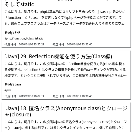
を受取るとbクラスを宣言します。普通だし、問題ないプログラムコーディングです
ラス内部のメンバー変数で管理するので整合性も問題ないです。つまり、リストから
そしてstatic
が、もしクラスがaクラス、bクラスだけではなくたくさんある場合にはどうでしょ
取り除くと成績も一緒に削除されるので可笑しいデータが入ることがありません。p
こんにちは。明月です。phpは基本的にスクリプト言語なので、javascriptみたいに
うか？後、プロジェクトが大きくなるほど上のパラメータが増えると言えばどうでし
ythonでクラスを使う方法は関数のdef代わりにclassキーワードを使えば生成しま
「function」と「class」を宣言しなくてもphpページを作ることができます。で
ょうか？その時には「$obj = new $type.class()」の形で作成したらどうかと思う時
す。小括弧はクラス継承のためにあることですが、他の投稿で詳しく説明します。ク
も、最近ウェブプログラムはデータベースからデータを読み込んでそのままにウェブ
がありますね。それがreflectionです。上の例ではパラメータから「type」を受け取
ラスはメソッドだけ構成されています。他の言語みたいに変数を宣言することができ
サービスに書き出すことではなく、複雑な計算と様々なデータを総合的に見せるポー
ってreflectionを利用してクラスを宣言しました。結果はブラウザのアドレスにquer
ません。各関数の最初のパラメータはselfで固定になっています。__init__の関数は
Study / PHP
タルプログラム形式が多いのでかなり複雑に作成することになります。その時に単純
y stringの「type」に「a」を入れるとaclassのprintを呼出して「aclass」という結果
初期化関数で他の言語ならコンストラクタということです。コンストラクタは無くて
#php
,
#function
,
#class
,
#static
にデータベースあるいはファイルなどからデータを読み込んで計算しながらウェブペ
が表示されました。「type」に「b」を入れるとbclassのprintの関数で「bclass」の
もクラスを扱うのは問題はないけど、可読性のためにコンストラクタを生成するほう
作成日付 :
2020/01/09 23:35:27
修正日付 :
2020/01/09 23:32:40
ージに掲示すればプログラムがかなり複雑になるし再使用性がたくさん落ちることに
結果が表示されました。reflectionの「getproperties」と「getmethods」の関数で
がいいです。特にメンバー変数はどの関数で宣言しても問題ないですが、コンストラ
なります。それでfunction(関数)やclass形式な構造が必要です。先、functionの構造
クラス内部のメンバー変数と関数の構成を確認できます。上の結果を見ると変数には
クタで初期値
[Java] 29. Reflection機能を使う方法(Class編)
は「java」と「c#」みたいに返却タイプがあることではなく、「javascript」みたい
「data」が表示するし、関数には「print」、「test」、「get」がみえます。アクセ
こんにちは。明月です。この投稿はjavaのreflection機能を使う方法(class編)に関す
にないですね。初めからphpは変数宣言する時もデータタイプを宣言することではな
ス修飾子も関係ずにデータがすべてみえますね。でもアクセス修飾子の情報と関数の
る説明です。reflectionとはクラスの構造を分析して動的ローディングが可能にする
いからだと思いますね。「javascript」と似てるな構造になります。phpでクラスの
場合はパラメータ返却情報がないですね。実はあるのに、私がまだ知らない状況の可
機能です。ということに説明されていますが、この意味では何の意味が分からないで
構造は一般oopプログラムと似てます。メンバー変数があるし、関数がある構造にな
能性もあります。link - https://www.php.net/manual/en/class.reflectionclass.php
すね。link - https://www.oracle.com/technical-resources/articles/java/javareflect
ります。ここでメンバー変数で「private」というアクセス修飾子を使いました。ク
reflectionに関し
Study / Java
ion.html今までjavaでインスタンスを生成することはnewキーワードを使って生成し
ラス内部の関数の場合はアクセス修飾子が必須ではないですが、メンバー変数には必
#java
ます。link - [java] 7. クラスを作成する方法(コンストラクタを作成方法)でも、new
ずアクセス修飾子が必要です。アクセス修飾子は「private」、「protected」、「p
作成日付 :
2019/09/18 20:02:14
修正日付 :
2021/03/11 18:20:43
キーワードを使わなくてインスタンスを生成する方法があります。結果をみればnod
ublic」があります。「private」の場合はインスタント外部でアクセス禁止、「prot
eクラスのprintを呼び出してコンソールでhello worldの結果が出力しました。上の
ected」の場合はインスタントの内部、派生クラスの関数だけでアクセスができま
[Java] 18. 匿名クラス(Anonymous class)とクロージ
例では何処でもnew nodeという実装はありません。reflectionの機能を通ってnode
す。「public」の場合はインスタントの外部、内部でとこでもアクセスができます。
ャ(closure)
のインスタンスを生成したことです。そうならnew nodeを使ったら、もっと少ない
区分 アクセス修飾子 説明 アクセス権限 public すべてクラスでアクセスが可能で
こんにちは。明月です。この投稿はjavaの匿名クラス(anonymous class)とクロージ
ステップでインスタンスを生成することができますが、なぜreflectionを使うことで
す。 private クラス内だけアクセスが可能です。 protected クラスと派生クラス関係
ャ(closure)に関する説明です。以前にクラスとインタフェースに関して説明したこ
しょうか？上の例をみればstringタイプでクラスを探索してインスタンス生成するこ
のクラスによってアクセスが可能です。 link - [java スタディ - 11] アクセス修飾子li