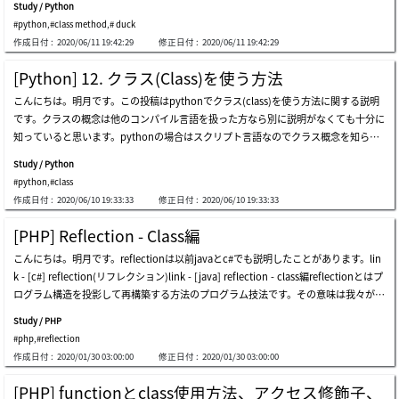
Study / Python
ak、ラムダ(lambda)そしてクロージャクラスで関数を使う方法は一番のパラメータ
ス生成する区間を作ることになります。もちろん、クラスをもっと生成するとmain
#python
,
#class method
,
# duck
でselfを入れるとクラスをインスタンス生成した後関数を呼び出せます。 pythonで
関数がずっと修正が必要になります。このように作成するとクラスが生成してもtyp
作成日付 :
2020/06/11 19:42:29
修正日付 :
2020/06/11 19:42:29
はクラス関数という関数があります。他のプログラム言語ならstatic関数ということ
e.gettypeのstring値によりインスタンス生成します。また、我々がクラスのコンスト
です。static関数はインスタンスを生成がしなくて呼び出せるものです。ダック・タ
ラクタをprivateで生成することができます。コンストラクタをprivateで設定をすれ
[Python] 12. クラス(Class)を使う方法
イピングダック・タイピングはc＃のdynamic変数と似ているし、javascriptのコー
ばnewでインスタンスを生成することができません。コンストラクタが内部だけ生成
こんにちは。明月です。この投稿はpythonでクラス(class)を使う方法に関する説明
ルバック関数と似ています。pythonではインターフェイスが存在しないからダッ
することに設定したからです。代表的にシングルトンパターンがあります。link - [de
です。クラスの概念は他のコンパイル言語を扱った方なら別に説明がなくても十分に
ク・タイピングで多態性を実現したようです。でも、インタフェースがない環境でダ
sign pattern] 1-1. シングルトンパターン(singleton pattern)でも、reflectionを使っ
知っていると思います。pythonの場合はスクリプト言語なのでクラス概念を知らな
ック・タイピングを作成すると逆にバグの発生や可読性が悪くなると思います。個人
たらコンストラクタをprivateに設定されてもインスタンス生成が可能です。getpara
くてもソース実装することや設計を作成することができます。でも、管理が必要なデ
的な考えですが上のソースみたいに作成して、後にtestclass3クラスのcall_function
meters関数を使ってコンストラクタの種類を取得してlinqのwhereでパラメータがな
Study / Python
ータや一つの概念でデータを結ばなければならないデータならクラスの概念で作った
を変更したり削除したらエラーが発生する可能性があります。個人的な考えです。特
いコンストラクタを一つ取得します。取得すればinvoke関数を使ってインスタンス
#python
,
#class
ほうが設計や実装することが理解しやすいしソースステップを減らすことができま
殊メソッド特別なメソッドは、javaやc＃なら最上位クラスobjectで宣言された基本
を生成します
作成日付 :
2020/06/10 19:33:33
修正日付 :
2020/06/10 19:33:33
す。下記の例を通ってクラスがあることとないことの差異を確認しましょう。例は国
関数の意味です。つまり、tostring（）と同様のことでしょう。link - https://docs.p
語、数学、英語の成績を持っている学生の平均値とクラスの平均値を計算しましょ
ython.org/3/reference/datamodel.html#special-method-names特殊メソッドは種
[PHP] Reflection - Class編
う。上の例をみれば各人、国語、数学、英語成績のリスト宣言して人を追加する時に
類がすごく多いですが、よく使う__eq__と__ne__、__str__、__repr__、__len__を
こんにちは。明月です。reflectionは以前javaとc#でも説明したことがあります。lin
各成績リストも同じく追加します。つまり、4個のリストのデータ個数はいつも同じ
説明します。特殊メソッドは演算子を再定義する機能があります。よく使うとソース
k - [c#] reflection(リフレクション)link - [java] reflection - class編reflectionとはプ
くなります。もし同じではない場合、整合性の問題になります。つまり、personリ
ステップをたくさん減らせると思います。ここまでpythonでクラス関数(class meth
ログラム構造を投影して再構築する方法のプログラム技法です。その意味は我々がク
ストは4個なのに、mathリストは2個ならデータが可笑しいでしょう。また、リスト
od)とダック・タイピング、そして特殊メソッドに関する説明でした。ご不明なとこ
ラスを「$obj = new class()」形で宣言しますが、その宣言するクラスを動的宣言方
だけ確認すると誰のデータかは知りません。例えばmathの3番目のデータはpersion
ろや間違いところがあればコメントしてください。
Study / PHP
法で使いたいことです。つまり、パラメータで「aタイプのクラスを宣言して」とい
の3番目のデータを確認しないと知らないという意味です。上の例は簡単なソースな
#php
,
#reflection
うデータがあればaタイプクラスを、「bタイプのクラスを宣言して」というとbタイ
ので難しくないですが、ロジックが複雑だし、データが多いならデータ管理は簡単で
作成日付 :
2020/01/30 03:00:00
修正日付 :
2020/01/30 03:00:00
プのクラスを宣言することです。上の例はreflectionではなく、我々がよく知ってい
はないでしょう。ソースステップだけ見てもクラスを扱うことと使わないこととソー
る形でクラスを宣言した方法です。パラメータでaを受取るとaクラスを宣言するしb
スステップも差異が大きいです。また、各人の点数を各リストに格納したことよりク
[PHP] functionとclass使用方法、アクセス修飾子、