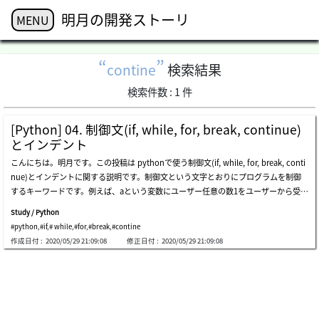
明月の開発ストーリ
MENU
contine
検索結果
検索件数 :
1
件
[Python] 04. 制御文(if, while, for, break, continue)
とインデント
こんにちは。明月です。この投稿は pythonで使う制御文(if, while, for, break, conti
nue)とインデントに関する説明です。制御文という文字とおりにプログラムを制御
するキーワードです。例えば、aという変数にユーザー任意の数1をユーザーから受け
取る時、偶数の時は「even number」を出力して、奇数の時は「odd number」を
Study / Python
出力したいです。その時にaの変数が偶数、奇数かを判断することを制御文といいま
#python
,
#if
,
# while
,
#for
,
#break
,
#contine
す。if ~ elif ~ else分岐文と呼ばれるifです。上の例ですこし確認しましたが、その条
作成日付 :
2020/05/29 21:09:08
修正日付 :
2020/05/29 21:09:08
件式にtrueの条件になると実行する制御文です。if文は、単独で「if」のみを使うこ
とができます。「if〜else」、「if〜elif」として使うこともできます。でも、「elif〜
else」や「elif単独」、「else単独」では使えません。注意点は、条件式が終わる
と、必ずコロン（:)を付けなければならないです。そして、条件式の中の実行区分
は、他の言語の場合は、「{}」の中括弧で実行領域を設定するが、pythonの場合は