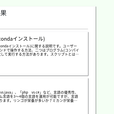
果
acondaインストール)
condaインストール)に関する説明です。ユーザー
ンドで操作する方法、二つはプログラム(コンパイ
成して実行する方法があります。スクリプトとは一
ースを機械語で変換する作業)でバイナリコードに変換
することではなくプロシージャ(作業順番)を配置し
分ずつ混ぜているプログラム言語だと思えばよい
hpがあります。phpとはスクリプト言語ですがウェブサ
ログラム言語です。javascriptの場合はnode.j
肢があればpythonがもっといいではないかと思いま
リの量を考えてもnode.jsより何倍に大きいしプログ
nを選択して運用するほうがいいではないかと個人的な考
にホームページに接続してダウンロードしてインストー
s java」、「php vs c#」など、言語の優秀性、
honホームページで直接にダウンロードしてインストールすれ
ム言語を3～4個の言語を運用が可能ですが、言語
ばならないです。でもよく使うライブラリパッケ
ります。リンゴが栄養が多いか？ミカンが栄養が
anacondaをインストールするほうが様々ことに楽
ゴはリンゴの味で美味しいし必要な栄養がある
バージョンは3.xバージョンと2.xバージョンがあります。参考に2.
ム言語も同じです。これから紹介するphpはウェブ
言語です。それで意味がない比較を少ししてphpの特