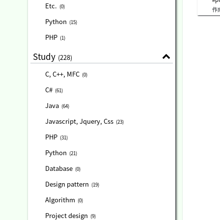
性
Etc.
(0)
作
a
言
Python
(15)
早
に
PHP
(1)
多
ェ
Study
(228)
ソ
い
C, C++, MFC
い
(0)
確
C#
を
(61)
Java
(64)
Javascript, Jquery, Css
(23)
PHP
(31)
Python
(21)
Database
(0)
Design pattern
(19)
Algorithm
(0)
Project design
(9)