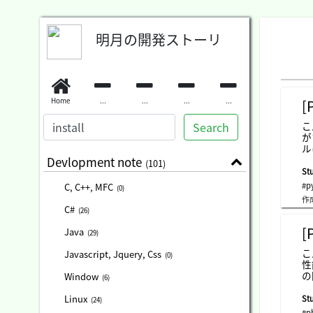
明月の開発ストーリ
Home
...
...
...
...
[
Search
こ
が
ル
応
Devlopment note
(101)
す
St
て
#p
C, C++, MFC
(0)
で
作
ー
C#
(26)
s
す
[
Java
(29)
ラ
え
こ
Javascript, Jquery, Css
(0)
ル
性
ば
の
Window
(6)
ー
多
で
し
Linux
St
(24)
x
ス
#p