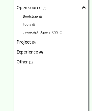
Open source
(3)
Bootstrap
(1)
Tools
(1)
Javascript, Jquery, CSS
(1)
Project
(0)
Experience
(0)
Other
(1)