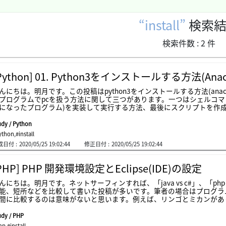
install
検索結
検索件数 :
2
件
Python] 01. Python3をインストールする方法(An
んにちは。明月です。この投稿はpython3をインストールする方法(ana
プログラムでpcを扱う方法に関して三つがあります。一つはシェルコマ
になったプログラム)を実装して実行する方法、最後にスクリプトを作
プログラム言語ですが、c++やjavaみたいにコンパイル(作成したソ
ることではないですが、シェルみたいに会話式で一つのコマンドで実行
udy / Python
実行することです。簡単にコンパイルプログラムとシェルコマンドと半
ython
,
#install
しょう。スクリプト言語では代表的な言語はpython、javascript,p
成日付 :
2020/05/25 19:02:44
修正日付 :
2020/05/25 19:02:44
バーサイドで使う言語だし、javascriptはウェブクライアント側でよく使うプ
を利用してローカルでも使えますが、個人的にnode.jsとpythonの選択
。なぜならpythonの場合はnode.jsよりコミュニティサイズやライブラ
PHP] PHP 開発環境設定とEclipse(IDE)の設定
ム開発もjavascriptよりもっと簡単だし、理解しやすいのでpytho
です。これからpythonをインストールしましょう。pythonを直接
んにちは。明月です。ネットサーフィンすれば、「java vs c#」、「php v
することができます。link - https://www.python.org/pyt
能、短所などを比較して書いた投稿が多いです。筆者の場合はプログラ
、後に必要なライブラリがあるとき別々にすべてインストールしなけれ
間に比較するのは意味がないと思います。例えば、リンゴとミカンがあ
ジを含めているpythonバージョンがあります。それがanacondaです。
いか？健康にいいものか？どの果物がもっといいかというとみんなリン
しょう。link - https://www.anaconda.com/distribution/
、ミカンはミカンで美味しいし栄養がありますといいますね。プログラ
udy / PHP
と
クリプトですが、javaとc#の比べてphpだけの魅力があるプログラム
hp
,
#install