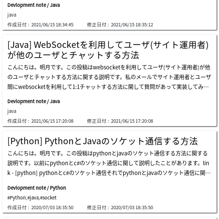
な方法があります。ウェブ設定(web.xml)でエラーフォーワードを設定することがで
terクラスで使える変数値で、私はfilterチェックをしないようなページ、つまり、us
Devlopment note / Java
我々がよく使うスマホでlineなどのチャットアプリの内容はどのぐらいはサーバに格
きます。上の設定はerrorが発生した場合にerror.htmlに遷移することです。私は拡張
erログイン
java
納しますが、基本的にローカル(スマホ内部)に格納することになります。もちろん、
子が.htmlの場合、spring frameworkのcontrollerをとおりようにしましたのでcontr
作成日付 :
2021/06/15 18:34:45
修正日付 :
2021/06/15 18:35:12
pcや他のスマホにも同期化するためにもサーバにも格納するかも知りません。で
ollerクラスにerror.htmlを設定します。error.htmlに要請するパターンを設定してerr
も、ウェブは基本的にブラウザ政策でローカルファイルを操作(格納及び読み込み、
or.jspとパーシングしてブラウザに応答します。確実にerror.htmlが要請されエラー
[Java] WebSocketを利用してユーザ(サイト運用者)
書き込み)が制限されています。もし、ブラウザでローカルファイルが操作できれば
コードが404(ページ無し)が表示されます。ブラウザデバッグモードでnetworkタブ
が他のユーザとチャットする方法
ウェブサイトで接続することだけで内部システムを操作することができると意味なの
の要請応答の状況を確認すればerror要請すれば404エラーが発生しますが、redirect
こんにちは。明月です。この投稿はwebsocketを利用してユーザ(サイト運用者)が他
でセキュリティ脆弱性の問題になります。そうすれば、ブラウザからチャット内容を
で発生したこと(再送信)ではなく、errorページに関数エラーページが発生しました。
のユーザとチャットする方法に関する説明です。私のメールでサイト運用者とユーザ
サーバに格納しなければならないです。チャット内容を格納する方法は様々がありま
実際のサービスでエラーが発生するか間違いアドレスに接続すると、基本トムキャッ
間にwebsocketを利用して1:1チャットする方法に関して質問があって実装してみま
すが、個人的にはデータベースにチャット内容をすべて格納することよりファイルで
トページではなく、エラーページが表示することを見たことがあります。上のイメー
した。web上でリアルでチャットするためにはwebsocket機能に関して知るべきで
格納する方がよいと思います。でも、仕様によりdbに格納する場合もあるので、フ
ジはグーグルで間違いアドレスに接続した場合に表示される画面です。ウェブのエラ
Devlopment note / Java
す。link - [java] websocket (ウェブソケット)websocketの構造は一般socketと差異
ァイルに格納することや読み込みするところをdbにinsert、updateで格納するし、s
ーコード別
java
がありますが、仕様に関しては似ているのでsocket仕様だけ分かれば簡単に実装す
electで読み込みすることで修正するとよいです。まず、サーバとクライアント(ブラ
作成日付 :
2021/06/15 17:20:08
修正日付 :
2021/06/15 17:20:08
ることができます。link - [java] 27. ネットワーク通信(socket)をする方法まず、仕様
ウザ)と複雑なデータを送受信するためにjsonタイプのデータを扱うほうが良いで
の条件は運用者が他のユーザとwebsocketでチャットすることです。サーバの基準を
す。そのため、pom.xmlにjavaで使うjsonパーシングライブラリを使いましょう。li
[Python] PythonとJavaのソケット通信する方法
みれば運用者とユーザはソケットクライアントです。つまり、server側ではclientが
nk - [java] jsonタイプのデータを使う方法(gsonライブラリ)そしてブラウザから使
こんにちは。明月です。この投稿はpythonとjavaのソケット通信する方法に関する
運用者ユーザと一般ユーザかの区分する必要があります。webの環境は接続ページに
うhtmlとjavascriptソースです。参考にjavascriptのライブラリはjqueryを使いまし
説明です。以前にpythonとc#のソケット通信に関して説明したことがあります。lin
よる接続者の区分ができるので、接続urlによるclientを区分しましょう。始めの仕様
た。デバッグして実行しましょう。loginテキストボックスとボタンが活性化になっ
k - [python] pythonとc#のソケット通信それでpythonとjavaのソケット通信に関し
は一般ユーザはindex.jspに接続するし、運用者はadmin.jspを接続しましょう。一般
ているし、messageボックスとsendボタンが非活性化になっています。testをいれて
ても説明した方がよいではないかと思って作成します。私の場合はjavaで開発すると
ユーザは運用者と1:1チャットですが、運用者はユーザとn:1チャットになります。サ
ログインしましょう。そしてaaaaaというメッセージを入れたらチャットでaaaaaと
Devlopment note / Python
思えば9割がトムキャットを利用するウェブプロジェクトになります。トムキャット
ーバとクライアントは一つのソケットに連結されているので、keyを通って区分しま
いうメッセージが表示されます。他のブラウザでまた当該なurlを接続しましょう。
#Python
,
#java
,
#socket
を利用するのでウェブプロジェクトになりますが、内部でthreadを一つ作ってソケ
す。二つ目の仕様は一般ユーザが接続すればuniqueキーを与えて、運用者はユーザ
今回はtest1をidとして入れてログインしましょう。そう
作成日付 :
2020/07/03 18:35:50
修正日付 :
2020/07/03 18:35:50
ットサーバを待機してモバイルクライアントや各種アプリケーションが接続するサー
の区分のためこのuniqueキーを通ってデータを送受信しましょう。一般ユーザとサ