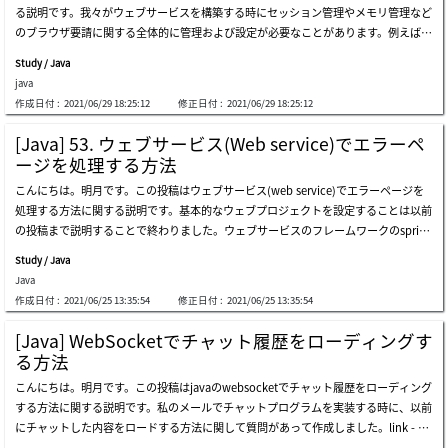
る説明です。我々がウェブサービスを構築する時にセッション管理やメモリ管理など
oxで'こんにちは'というデータを入れてsubmitボタンを押下するとtextboxのデータ
flyweightパターンで最初にpropertyを読み込んでメモリに割り当てして再使用する
のブラウザ要請に関する全体的に管理および設定が必要なことがあります。例えば、
がname名でparamdataの変数名に設定してformデータでpost関数が呼び出します。
方法で作成しました。(property値を修正するとサーバを再起動しなければならない
ログインした後でサーバ側ではユーザのセッションがあるかどうかの確認する場合が
そしてパラメータparamdataでデータを受け取ってmodelmapのdataが設定された
です。)
Study / Java
あります。ユーザのセッションがある場合はユーザがログインしている状況になりま
後、index.jspファイルがパーシングしてブラウザで応答します。予想する結果はsub
java
す。同然ですが、ユーザのセッションが格納されてない場合は当該なページからログ
mitボタンの下に'こんにちは'というデータが表示することを予想しますが、文字化
作成日付 :
2021/06/29 18:25:12
修正日付 :
2021/06/29 18:25:12
インページに遷移やログイン要求をしなければならないです。※ 参考にセッション
けになってどの文字か分からない文字になりました。ここで我々はブラウザで要請す
値とはサーバ側から管理するデータです。そのデータはブラウザのクッキー値にセッ
るデータを文字コードを変換しなければならないです。まず、web.xmlのfilter設定で
[Java] 53. ウェブサービス(Web service)でエラーペ
ションキーをいれ、ブラウザのクッキー値が初期化及び満了にならないならサーバ側
springframeworkの文字コードを設定しましょう。link - characterencodingfilter.ht
ージを処理する方法
でキーとして格納されているデータを取得することです。方法としてはcontrollerで
mlfilterに関するには以前の投稿で説明したことがあります。link - [java] 54. spring
こんにちは。明月です。この投稿はウェブサービス(web service)でエラーページを
関数を呼び出すところの開始するところにセッションチェックする部分を実装して解
frameworkでweb filterを使う方法文字変換クラスをフィルターに反映するとブラウ
処理する方法に関する説明です。基本的なウェブプロジェクトを設定することは以前
決しても構いないです。でも、もっと簡単な方法としてはブラウザから呼び出しする
ザのすべての要請はcharacterencodingfilterクラスを通ることになります。そこです
の投稿まで説明することで終わりました。ウェブサービスのフレームワークのspring
時、常に呼び出す関数filterクラスを利用してセッション可否を確認する方法もあり
べての要請の文字コートは自動
framworkを設定することからデータベースのorm(object reference mapping)のjpa
ます。フィルダーはまず、web.xmlでどのurlパターンでどのクラスを呼び出すかを
Study / Java
設定間です。つまり、実際にクライアント(ブラウザ)がサーバに接続して当該なデー
設定します。フィルダーマッピング(filter-mapping)タグにはブラウザから要請する
Java
タをデータベースから取得してクライアント(ブラウザ)に表示するhtmlをパーシング
マッピングパターンを設定します。私の場合はspring frameworkで基本的に*.html
作成日付 :
2021/06/25 13:35:54
修正日付 :
2021/06/25 13:35:54
する作業までです。ここまで設定してプロジェクトを作成してウェブプログラムを運
で呼び出すパターンをfilterを通るように作成しました。もし、すべてのページを設
用することで問題はありません。しかし少しディテールな作業があります。例えば、
定しようと思えばアスタリスク(*)で設定すればよいです。でも、ウェブサービスに
[Java] WebSocketでチャット履歴をローディングす
エラーが発生した時、エラーページを表示する作業やログイン管理のため、セッショ
要請するリソースがウェブページだけあることではなく、imageやcssファイル(スタ
る方法
ン作業などのプログラムの完成度を上げるような作業です。基本的にトムキャットサ
イルシートファイル), jsファイル(javascriptファイル)などもあるので、正確に設定す
こんにちは。明月です。この投稿はjavaのwebsocketでチャット履歴をローディング
ービスでエラーが発生すると下記とおりのページが表示されます。実際に運用するウ
る方が良いです。フィルダータグにはフィルダーマッピング(filter-mapping)で設定
する方法に関する説明です。私のメールでチャットプログラムを実装する時に、以前
ェブサービスで上みたいなページが表示されるとダメです。何かが完成されてないみ
したページがcontrollerの呼び出す関数の前に呼び出すクラスを設定することです。
にチャットした内容をロードする方法に関して質問があって作成しました。link - [ja
たいな画面です。それでエラーが発生した時、我々が指定したページを表示するよう
私はcontroller.filterのパッケージのwebfilterクラスを呼び出します。init-paramはfil
va] websocketを利用してユーザ(サイト運用者)が他のユーザとチャットする方法