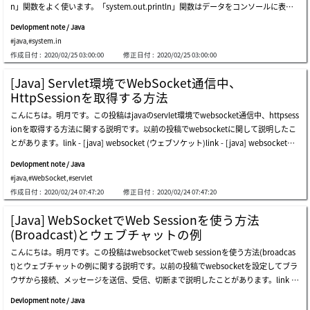
n」関数をよく使います。「system.out.println」関数はデータをコンソールに表示
ropertiesファイルで自動変換する値が出ました。大文字、小文字の差異はあります
する関数です。eclipse(ide)の開発環境では「sysout」だけ入力しても自動変換(intel
が、フォーマットは「%04x」から「%04x」にかわれば大文字に変わります。ここま
Devlopment note / Java
lisense)機能で自動に変換されます。逆に「system.in」という関数は無いかと思った
でjavaで日本語をユニコードに変換して、ユニコードから日本語に変換する方法に関
#java
,
#system.in
ら、逆にコンソールからデータを入力するスキャン関数であります。例をみればコン
する説明でした。ご不明なところや間違いところがあればコメントしてください。
作成日付 :
2020/02/25 03:00:00
修正日付 :
2020/02/25 03:00:00
ソールから「test」という値を受け取って、出力しました。上のとおりに作成しても
問題ないですが、バッファを設定することが気になります。結果は同じですが、コネ
[Java] Servlet環境でWebSocket通信中、
クションがあるので、リソース管理がしやすいです。(コンソールもioなので結局リ
HttpSessionを取得する方法
ソースです。)try ~ catchもなくなるし、バッファ設定がないので、コードがシンプ
こんにちは。明月です。この投稿はjavaのservlet環境でwebsocket通信中、httpsess
ルになりました。ここまでjavaのコンソール環境でユーザからデータを入力させる方
ionを取得する方法に関する説明です。以前の投稿でwebsocketに関して説明したこ
法に関する説明でした。ご不明なところや間違いところがあればコメントしてくださ
とがあります。link - [java] websocket (ウェブソケット)link - [java] websocketで
い。
web sessionを使う方法(broadcast)とウェブチャットの例websocketとは初め接続
Devlopment note / Java
することはhttpプロトコルでhandshake処理をしてヘッダでwebsocketなら接続を
#java
,
#WebSocket
,
#servlet
続けて保持することになるし、一般http要請なら応答して接続を切断します。webso
作成日付 :
2020/02/24 07:47:20
修正日付 :
2020/02/24 07:47:20
cketの要請は初め要請以外には続けて接続しているので、ソケットでメッセージを送
受信するため、httpクッキー情報を貰うタイミングがありません。なので、初め接続
[Java] WebSocketでWeb Sessionを使う方法
する際にwebsocket sessionをキーにしてセッションオブジェクトを管理するリスト
(Broadcast)とウェブチャットの例
にweb sessionを格納します。その後、メッセージを受信する時に「@onmessage」
こんにちは。明月です。この投稿はwebsocketでweb sessionを使う方法(broadcas
関数が呼ばれたらwebsocket sessionでリストからsessionを取得して使ったらよい
t)とウェブチャットの例に関する説明です。以前の投稿でwebsocketを設定してブラ
でしょう。websocket serverクラスを作成しましょう。websocketを接続するよう
ウザから接続、メッセージを送信、受信、切断まで説明したことがあります。link -
なhtmlドキュメントを作成しましょう。webserverにセッションをテストするため
[java] websocket (ウェブソケット)csプログラムでソケット通信すると思えば、サ
に、セッションにデータを格納するサーブレットとクリアするサーブレットを作成し
Devlopment note / Java
ーバソケットで接続するとクライアントソケットを受け取ってリストで管理します。
ましょう。上のwebsocket serverでwebsessionを「testsession」キーで取得しまし