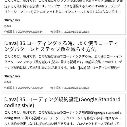
こんにちは。明月です。この投稿はイクリプス(eclipse)でトムキャット(tomcat)を設
る変数などを通ってデータを簡単に取得するし、応答ヘッダーやデータ値を作成する
ラーをチェックしてくれないです。そのため、servletをそのままに使うことはすごく
定する方法に関する説明です。ウェブサービスを開発するためにはwas(ウェブアプ
時にも簡単なルールを通りにリターンすることで簡単にウェブサービスを作成するこ
不便です。また、これを解決するため、毎度frameworkを開発することは開発工数が
リケーションサーバ)のトムキャットを先にインストールしなければならないです。
とができます。それをjava server page(jsp)といいます。参考に、我々がウェブサー
すごくかかると思います。javaにはこのことを解決するためのopen frameworkがた
その後に開発ツール(ide-eclipse)にトムキャットを設定して開発環境を構成しなけれ
ビスを作成する時にストラッツやスプリングなどの話をよく聞きます。ストラッツや
くさんありますが、その中でここで紹介するこ
Study / Java
ばならないです。まず、トムキャットをインストールするためにホームページに接続
スプリングなどはウェブプログラミングのフレームワークのライブラリです。それが
#java
してトムキャットをダウンロードしましょう。link - https://tomcat.apache.org/do
ウェブプラットフォームではありません。フレームワークというのは我々がプログラ
作成日付 :
2019/09/30 22:19:34
修正日付 :
2021/05/31 11:28:58
wnload-80.cgiトムキャットをインストールするためにはzipファイルをダウンロード
ムを作成する時によく使う関数やライブラリ、そして複雑なアルゴリズムを簡単に作
して圧縮を解凍する方法があるし、window installerを利用してインストールする方
成するように手伝ってくれる集約されたライブラリということに思えばよいです。つ
[Java] 36.コーディングする時、よく使うコーディ
法があります。window installerを利用してインストールする場合はインストーラで
まり、基本的にjspプロジェクト上でこのjspをもっとしやすく扱うためのライブラリ
ングパターンとステップ数を減らす方法
サービスを登録させてくれるしウィンドウが起動する時に自動にサーバ起動をする設
です。それで始めにjavaでウェブサービスを作成することならフレームワークを習う
こんにちは。明月です。この投稿はjavaでコーディングする時、よく使うコーディン
定までやってくれます。しかしこの方法は開発が終わった後にwebアプリケーション
前にjava servletに関して理解する必要があります。link - https://ja.wikipedia.org/w
グパターンとステップ数を減らす方法に関する説明です。以前の投稿でjavaのコーデ
(web application)を登録する時にはよいですが、我々は開発環境を構築することな
iki/java_servlet先にサーブレットプロジェクトを作成する前にはideツールにトムキ
ィング規約に関して説明したことがあります。link - [java] 35. コーディング規約設
のでインストーラより圧縮ファイルをダウンロードして開発環境(eclipse)に設定しま
ャットを設定する必要があります。以前の投稿でトムキャットを設定する方法に関し
定(google standard coding style)プログラムのプロジェクトを設計する時にコーデ
しょう。それならzipファイルをダウンロードしましょう。圧縮ファイルをダウンロ
て作成したことがあります。link - [java] 37.イクリプス(eclipse)でト
Study / Java
ィング規約を守ることも重要ですが、どのプログラムを設計するか、どのデザインパ
ードしたら適当なところに解凍してもよいですが、プログラム管理の便利性のため、
#java
ターンを反映するか、ステップを減らすためのどのアルゴリズムを使うかを考えるこ
eclipseの下のフォルダやプロジェクトフォルダに解凍しましょう。私の場合はeclips
作成日付 :
2019/09/27 20:39:09
修正日付 :
2021/05/28 17:33:23
とになります。デザインパターンやアルゴリズムに関しては別の投稿で説明します。
eがインストールしたところに解凍しました。トムキャットをインストールはこれだ
ここの投稿ではデザインパターンよりは簡単なパターンやアルゴリズムの作成方法に
けでよいです。そうすると開発のために開発ツール(eclipse)にトムキャットを登録し
[Java] 35. コーディング規約設定(Google Standard
関して説明しようと思います。クラスを作成する時にインタフェース、抽象クラスを
ましょう。まず、イクリプス(eclipse)を実行して新しいプロジェクトを生成しましょ
coding style)
活用しよう。javaには一般インタフェースと違い、特殊な文法を使えるようなインタ
う。eclipseのプロジェクトウィザードでserverを選択しましょう。ダウンロードした
こんにちは。明月です。この投稿はjavaのコーディング規約設定(google standard c
フェースがあります。例えば、runnableとcallableのインタフェースはラムダ式を使
トムキャットバージョンを合わせてサーバタイプを設定しましょう。私の場合は8.5.
oding style)に関する説明です。プログラムプロジェクトを作成する時に様々なルー
えるし、clonableインタフェースはクラスのメモリコピーができます。closeableの
xバージョンをダウンロードしたのでtomcat v8.5 serverを選択しました。次はトム
ルと規約を設定しなければならない時があります。プロジェクトを一人で作成して運
インタフェースはtry~catchで自動close関数を呼ばれる式を作れます。throwableの
キャットがインストールパス(解凍されたフォルダパス)を選択して設定しなければな