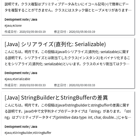
説明です。クラス複製はプリミティブデータみたいにイコール記号(=)で簡単にデー
のチェックをしないと外部からグーグルメールを使用できないようにすることです。
タを複製することができません。クラスにはスタック値とヒープメモリがあります。
なので、idやpwの漏れがなければそんなに問題はありません。javaでメールを発送
クラスはヒープで割当て(インスタンス宣言)して、スタック値にポインタ参照を繋が
するソースを作成するためにpom.xmlでメールライブラリを登録しなければならな
Devlopment note / Java
れています。ただ、イコール(=)でコピーするのはクラス複製じゃなくスタック値、
いです。レポジトリ - https://mvnrepository.com/artifact/javax.mail/mailメール発
#java
,
#clone
つまり参照値をコピーすることです。上の例をみればnodeクラスをa変数に割当しま
送はconsoleに作成しても問題ないので、consoleで作成しましょう。私がsessionの
作成日付 :
2020/03/05 00:03:19
修正日付 :
2020/03/05 00:03:19
した。node b変数にイコールでデータをコピーしました。b変数に「10」のデータ
デバックモードに設定しましたのでメールサーバと送受信されるメッセージの状態が
を格納しましたが、a変数のデータも「10」に代わりました。ここでハッシュコード
表示されます。もし、プロトコールで追加する内容があればこのログを見て追加すれ
[Java] シリアライズ(直列化: Serializable)
をみれば同じデータに出力します。つまり「node b = a」でクラスが新しく割当した
ばよいです。メールを発送しましたので、自分のメールトレイにメールがあるかどう
こんにちは。明月です。この投稿はjavaのシリアライズ(直列化: serializable)に関す
ことじゃなく、参照値(スタック値)だけコピーして結局、同じクラスを指すものにな
か確認しましょう。メールの送信がよくできました。ここまでjavaでメール(javax.m
る説明です。シリアライズとは割当てしたクラス(インスタンス)をバイナリ化するこ
ってしまいました。我々が必要なことはクラスの複製です。上の例をみれば、確かに
ail)を発送する方法に関する説明でした。ご不明なところや間違いところがあればコ
とをシリアライズ(直列化: serializable)といいます。クラスのメモリ割当てはクラス
「a」の変数と「b」の変数に各クラスが割当しています。b変数にデータを格納して
メントしてください。
内部のメンバー変数で構成しています。(関数の場合はメモリに割当てないです。)メ
もa変数に影響がありません。ハッシュコードも別の値を出力するので確かに別のク
Devlopment note / Java
ンバー変数はプリミティブタイプやクラスになっています。すなわち、クラスのデー
ラスです。上の方法がjavaで一般的なクラスコピーです。でもすべてのクラスが「cl
#java
,
#Serializable
タをファイルやソケット通信で転送するためにはbyteタイプに変換しなければなら
oneable」を継承しているなら問題ないですが、実際には継承してないクラスもたく
作成日付 :
2020/03/03 00:03:33
修正日付 :
2020/03/03 00:03:33
ないです。その方法でjsonタイプに変換してクラスのデータをstringタイプに変換し
さんあります。そのクラスはどのようにクラスを複製しましょうか。今回はクラス複
てバイナリ化する方法もあります。実際に、最近、その方法でよく使います。でも、
製関数を作成してコピーしました。クラスの場合は一般クラスで「cloneable」を継
[Java] StringBuilderとStringBufferの差異
クラスをjsonタイプに変換するのは限界があるし、クラス内部の見えないデータ(pri
承してないです。clone関数でクラスを新しくクラスを割当てしてメンバ変数をすべ
こんにちは。明月です。この投稿はjavaのstringbuilderとstringbufferの差異に関す
vate)まで完全に変換されたとは言えません。それでこのシリアライズ機能を使って
てコピーします。そのためクラス複製効果になります。私の場合はクラスの修正がで
る説明です。javaの中で文字列タイプのデータタイプは「string」があります。「stri
クラスをバイナリ化するとクラスをデータを完全にbyteタイプに変換するのでよい
きない状況かつ継承もできない状況では上の方法でクラス複製をよくします。ここま
ng」はプリミティブデータタイプ(primitive data type: int, char, double...)じゃな
でしょう。でも、シリアライズよりjsonをよく使うのは下記とおりの理由がありま
でjavaでクラス複製(clonable, reflection)に関する説明でした。ご不明なところや間
く、objectクラスから継承されたクラスタイプです。すなわち、「string」の内部は
す。1.シリアライズでバイナリ化になったデータは人間がそのままに見て理解しにく
違いところがあればコメントしてください。
Devlopment note / Java
byte(unsigned char)タイプになっています。それで我々が「string data1 = "abc";」
い構造になっています。つまり、逆シリアライズする前にはデータが正しいかの検証
#java
,
#StringBuilder
,
#StringBuffer
ということに宣言すれば内部は「byte[] data1 = new byte[] {'a', 'b', 'c'}」になりま