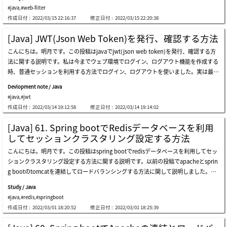
(request)がある時、controllerから処理する前にfilterとして呼び出されること」ほ
ならないです。(私がこのバカ―な経験を持っていることではないです。)spring boot
て使いました。経歴の
#java
,
#web-filter
ど知っています。 web frameworkを使った際にもただセッション確認してuserイン
でcronスケジューラを使うのは凄く簡単です。別にpom.xmlライブラリを追加する
作成日付 :
2022/03/15 22:16:37
修正日付 :
2022/03/15 22:20:38
スタンスがあれば認証だし、それではなければ認証失敗するほど設定することがすべ
必要もありません。この部分は以前のweb frameworkより凄く楽ですね。spring bo
てだと思います。それで今回にspring bootを全般的に整理するところ、web-filterに
otを実行するmain関数があるクラスに@enableschedulingアノテーションを追加す
[Java] JWT(Json Web Token)を発行、確認する方法
関してどのように整理するほうが良いかを凄く悩みしました。含めて今回に私がweb
ることでできます。上みたいにアノテーションだけ追加するとcronスケジューラを
こんにちは。明月です。この投稿はjavaでjwt(json web token)を発行、確認する方
frameworkからspring bootに移行する作業しながら、もう一つの目標を設定したの
使いましょう。そうするとこれからcronスケジューラを使うためにbeanを追加しま
法に関する説明です。私は今までウェブ環境でログイン、ログアウト機能を作成する
はフロントエンド(front-end)とバックエンド(back-end)の完全な分離を目標で作業
しょう。ここで@componentアノテーションを追加してspring beanに登録しましょ
時、普通セッションを利用する方法でログイン、ログアウトを使いました。実は最近
しています。そのために適用しなければならないことがセッションを利用したログイ
う。そしてスケジューリングする関数に@scheduledアノテーションを追加して文法
までそのように使いました。セッションを利用して情報を扱ってもクッキーのセッシ
ン認証ではなくjwt(json web token)を利用してログイン管理がならなければならな
を利用してスケジュールを設定しましょう。ここでは私が10秒単位で実行することに
Devlopment note / Java
ョンidを奪われたらセキュリティで問題があることは同じですが、私が知る限り、一
いです。リンク - [java] jwt(json web token)を発行、確認する方法以前から私がフ
設定しました。ここでscheduledアノテーションに設定するcron文法があります。こ
#java
,
#jwt
番よく使う認証方法ではないかと思いますね。最近、プロジェクトスタイルがマイク
ロントエンドのフレームワーク(angular, vue, react)を使いたいでしたが、いつもセ
の部
作成日付 :
2022/03/14 19:12:58
修正日付 :
2022/03/14 19:14:02
ロサービスアーキテクチャでモジュール別にサーバーを分割するか大容量トラフィッ
ッションを完全に分離しなければならないという限界がありました。spa(single pag
クに合わせてウェブサーバーロードバランシングで複数のサーバーにトラフィック分
e application)の環境にはメインページのpage requestが最初に一回だけ発生して、j
[Java] 61. Spring bootでRedisデータベースを利用
散形式で構成をします。その場合、問題はログインセッションをどのように構成する
avascriptを利用して動的にdomとヘッダーを設定する環境になりますが、その場合
してセッションクラスタリング設定する方法
ことでしょう。解決する方法では一つのセッションサーバーを構成してredisデータ
にページのクッキーとセッション、変数のデータ管理、そして非同期で要請するajax
こんにちは。明月です。この投稿はspring bootでredisデータベースを利用してセッ
ベースを置いて各サーバーでセッションチェックすることで対応することが可能でし
のクッキーとセッション、変数のデータ管理がずいぶん複雑になるでしょう。私だけ
ションクラスタリング設定する方法に関する説明です。以前の投稿でapacheとsprin
ょう。それでも欠点があり、マイクロサービスでウェブサーバーを極端的に分割すれ
そうかも知りません。この部分は各の経験により感じる部分の差異があると思います
g bootのtomcatを連結してロードバランシングする方法に関して説明しました。リ
ばセッションサーバーに負荷になるし、様々な問題が発生する可能性があります。実
ね。一旦、この投稿の目標はspring bootにてweb-filterを使ってjwt(json web toke
ンク - [java] 60. spring bootでapacheの連結とロードバランシングを設定する方法
は私の場合はその状況でjwtを使ったことではなく、プロントエンドとサーバーサイ
n)を利用して認証するプログラムを作成
Study / Java
ロードバランシングは一応ウェブ環境で数多くトラフィック(接続)が発生するとウェ
ドの作業を分離するところでセキュリティを考える場合、もっと効果的にログイン管
#java
,
#redis
,
#springboot
ブサーバーもブラウザ(クライアント)とソケット通信するコネクションがあるリソー
理機能を使う方法がないと思うところでjwtということを知ることになりました。リ
作成日付 :
2022/03/01 18:20:52
修正日付 :
2022/03/01 18:25:39
スなので同時に発生すればその接続と応答が遅くなるしかないです。また、ウェブサ
ンク - https://jwt.io/introductionjwtの機能を理解することで時間が少しかかりまし
ーバー環境に要請する処理が複雑になれば処理がもっと遅くなるでしょう。それで接
た。考えれば凄く単純な論理式ですが、ログイン情報をサーバーに置かないという固