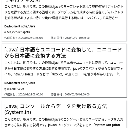
から「0.13」になりました。でも、状況によって四捨五入じゃなく、切り捨てする時
こんにちは。明月です。この投稿はjavaのサーブレット環境で現在の実行ディレクト
もあります。その時にはフォーマットだけじゃなく、mathクラスを利用して計算す
リを取得する方法に関する説明です。プログラムを作成する時に現在のディレクトリ
るか、bigdecimalタイプに変換して切り捨て関数で計算するかの方法があります。
を知る時があります。特にeclipse環境で実行する時にはコンパイルして実行させる
個人的にbigdecimalを使うとメモリ使用がありますが、math.floorの場合はoverflo
場所 を探しにくいので開発する時に困る時があります。例えば、環境ファイルを読
wエラー可能性があるので、bigdecimalタイプに変換して切り捨てする方が良いと思
Devlopment note / Java
み込む時やプロジェクト仕様として各種ファイルやテンプレートを読み込む時に必要
います。ここまでjavaで数字フォーマット(お金表示及び小数点以下表示)に関する説
#java
,
#servlet
,
#path
です。その時にローカルディレクトリを探す方法は２つあります。実行しているクラ
明でした。ご不明なところや間違いところがあればコメントしてください。
作成日付 :
2020/02/27 03:00:00
修正日付 :
2020/02/27 03:00:00
スのファイルの場所で探す方法です。threadクラスで現在に動いているスレッドのク
ラスの場所を探すと現在の実行パスを探すのが出来ます。上の関数の処理では問題な
[Java] 日本語をユニコードに変換して、ユニコード
いですが、lambda式やマルチスレッドなどで呼出すと結果が可笑しくなる可能性が
から日本語に変換する方法
あります。その時に「thread.currentthread().getcontextclassloader()」ではなく、
こんにちは。明月です。この投稿はjavaで日本語をユニコードに変換して、ユニコー
「this.getclass().getclassloader()」を呼出して取得ができます。でも全てloaderを
ドから日本語に変換する方法に関する説明です。javaのプロパティや様々の設定ファ
通って取得するから、マルチスレッドなら正確に取得出来ない可能性はあります。
イル、htmlのjsonコードなどで「\uxxxx」の形のコードを使う時があります。「\ux
(可能性といってもすごく低いです。)我々はサーブレットを作っているのでサーブレ
xxx」はユニコードですが、英語や数字、つまりasciiコードの以外はユニコードで表
ットのcontextを利用して取得する方法もあります。上の場合はcontextインスタン
Devlopment note / Java
示することです。グーグルで検索してユニコードをエンコードまたはデコードするラ
スから取得するものなので、マルチスレッドやlambda式で間違って取得する問題は
#java
,
#unicode
イブラリやソースがありません。私の検索能力が悪い可能性もありますが、一応私の
ありません。でも、サーブレットクラス(httpservletを継承したクラス)だけ取得がで
作成日付 :
2020/02/26 03:00:00
修正日付 :
2020/02/26 03:00:00
場合はありませんでした。先はこのユニコードに関して確認しましょう。英語とascii
きることなので一般クラスで現在パスを取得するようには上のloaderを通って取得す
コードは変換なしでそのまま表示されます。日本語になっている部分は「\u」が付け
る方法しかないです。私の場合はwebserverを起動する時にインスタンス初期化する
[Java] コンソールからデータを受け取る方法
ていて4文字の16進数コードになりました。6^4+16^3+16^2+16^1の組み立てです。
方法で「static」タイプの変数に実行パスを格納して使うことでよく使います。link -
(System.in)
ユニコードが日本語に変換されてコンソールに表示しました。また、これをユニコー
[java] java servletでインスタンスを初期する方法ここまでjavaのサーブレット環境
こんにちは。明月です。この投稿はjavaのコンソール環境でユーザからデータを入力
ドに変換する関数を作成しましょう。実は私が必要な関数はユニコード変換する関数
で現在の実行ディレクトリを取得する方法に関する説明でした。ご不明なところや間
させる方法に関する説明です。javaのプログラミングをすると「system.out.printl
です。最初、日本語に変換する前のユニコードと同じ結果になりました。eclipseのp
違いところがあればコメントしてください。