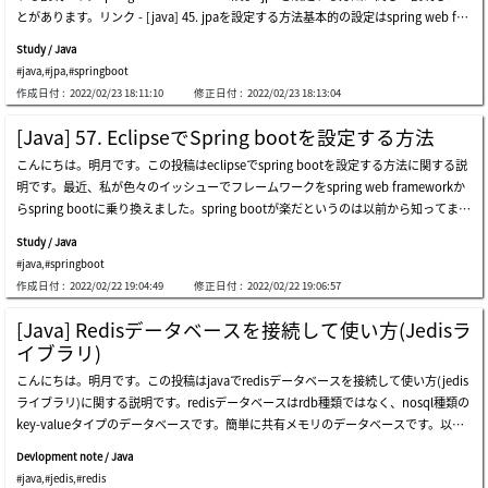
mcatと連結したことを確認できます。でも、トラフィック(接続者)がもっと増えてa
とがあります。リンク - [java] 45. jpaを設定する方法基本的の設定はspring web fra
可能性があります。つまり、jparepositoryもトランザクションを別に取得して制御
pacheとtomcatだけで足りない時期が来ました。そうすると普通のウェブ要請と応
mework環境で設定することと同じです。差異があればspring web framework는 pe
が可能ですが、統合的(?)な管理がならないので逆にソースが複雑になるし、リソー
答処理で一番時間が
Study / Java
rsistence.xmlで接続環境を設定してspring bootはapplication.propertiesで設定す
ス管理などの明確な流れが制御になれません。まず、abstractdaoとfactorydaoを作
#java
,
#jpa
,
#springboot
ることになります。spring bootは環境設定ファイルが一つに統合することになるの
成しましょう。リンク - [java] 50. jpaプロジェクトでdaoクラスを作成する方法リン
作成日付 :
2022/02/23 18:11:10
修正日付 :
2022/02/23 18:13:04
で管理しやすいですね。まず、jpaを連結するためにローカルデータベースにテスト
ク - [java] 52. springフレームワークでdaoをfactory method patternを利用して依
テーブルを作成しましょう。そしてテーブルにテストデータを格納します。これから
存性注入する方法まず、abstractdaoの抽象クラスを作成しましょう。上のソースを
[Java] 57. EclipseでSpring bootを設定する方法
上のデータをspring bootを利用して画面に表示しましょう。一応、以前の投稿で作
そのままに継承してdaoを作って実行するとエラーが発生します。つまり、abstract
こんにちは。明月です。この投稿はeclipseでspring bootを設定する方法に関する説
成したプロジェクトでjpaを追加しましょう。リンク - [java] 57. eclipseでspring bo
daoで11番目のラインの内容を見るとspring bootにはpersistence.xmlファイルがな
明です。最近、私が色々のイッシューでフレームワークをspring web frameworkか
otを設定する方法まず、ウィザードを実行してjpaライブラリを追加しましょう。プ
いので、entitymanagerfactoryを取得できません。76番目のラインと116番目のライ
らspring bootに乗り換えました。spring bootが楽だというのは以前から知ってまし
ロジェクトでマウス右クリックしてspring의 add starterを実行しましょう。そして
ンを見るとentitymanagerfactoryからentitymanagerを取得してtransactionを受け
たが。。個人的に何かが自動に設定されることを好きではありません。理由は様々が
これがeclipseのバグかどうか知らないですが、既存に選択したものが選択されてい
取って実行するので、やはりentityma
Study / Java
ありますが、その中で問題が発生する時に。。何処でエラーが発生したか明確に分か
ません。それで選択せずにfinishを押下すると既存に設定したライブラリが解除する
#java
,
#springboot
りにくいことが一番の理由ですね。そのため、私は一からすべてを設定して作成する
状況になります。なので、以前に設定したものもチェックしなければならないです。
作成日付 :
2022/02/22 19:04:49
修正日付 :
2022/02/22 19:06:57
ことを好きです。(「プログラムは自動に処理することは絶対ない! 何処かで処理する
(バグらしい。。。)jpaを使うためにはjdbc api、spring data jdbc、spring data jp
はずだ」という傾向です。つまり、バグも何処かで間違って処理したので発生するは
a、mariadb driverを追加しなければならないです。nextボタンを押下するとソース
[Java] Redisデータベースを接続して使い方(Jedisラ
ずだと思いです。)でも、一つ一つ設定して作成することが利点だけあることではあ
比較画面が表示します。ここでpom.xmlだけ更新することをチェックしてfinishボタ
イブラリ)
りません。生産性が悪いし設定することが多すぎるので管理が大変になることが大問
ンを押下するとmavenアップデートします。ウィザードを使わなくてpom.xmlを直
こんにちは。明月です。この投稿はjavaでredisデータベースを接続して使い方(jedis
題ですね。それで安定性が100%に確保してないライブラリは使わないです。特にオ
接に修正する方法もあります。実はウィザードを使うことより直接に環境設定するほ
ライブラリ)に関する説明です。redisデータベースはrdb種類ではなく、nosql種類の
プーンライブラリ。。(昔の人。。おじちゃん。。(笑))私も生産性も凄く重要だと思
うが正確なので、直接にpom.xmlを設定する方法をお勧めです。そしてeclipseでjpa
key-valueタイプのデータベースです。簡単に共有メモリのデータベースです。以前
います。でもバグが発生して、そのバグを把握することが大変だし、回避が難しいな
を使わなければならないので、jpaモードに変更しなければならないです。eclipseは
の投稿でlinux環境にインストール及び使い方に関して説明したことがあります。リ
ら。使わない方が良いと思って今までspring bootを使わなかったんですね。でも、
spring boo
Devlopment note / Java
ンク - [centos] redisデータベースをインストールする方法とコマンドを使い方そのr
最近個人イッシューで。。spring boot frameworkを主に使った人が以前より増えた
#java
,
#jedis
,
#redis