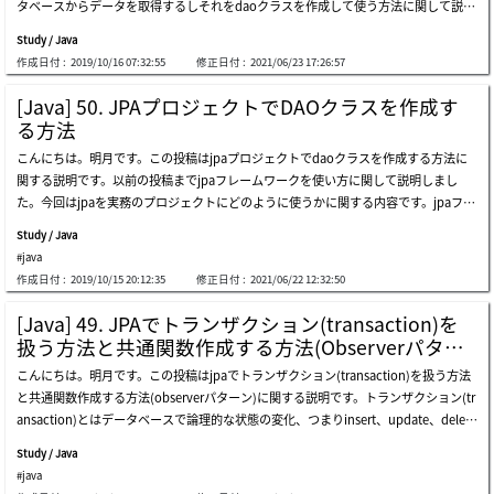
タベースからデータを取得するしそれをdaoクラスを作成して使う方法に関して説明
プで作成しました。つまり、プログラムが開始してfactorydaoのインスタンスはた
らなくただ「devel」が含めている名をインストールしましょう。「java」の依存性
しました。link - [java] 50. jpaプロジェクトでdaoクラスを作成する方法そのjpa or
だ一つだけ生成されます。そしてgetdaoはfactory method patternです。つまり、
があるアプリもすべてインストー
Study / Java
mをspringフレームワークで使いたいですが、そのままにdaoクラスのインスタンス
パラメータのクラスタイプによりインスタンスを取得します。しかし我々がdaoのイ
作成日付 :
2019/10/16 07:32:55
修正日付 :
2021/06/23 17:26:57
を生成して使うことも問題ありません。でも、daoクラスというのは様々なインスタ
ンスタンスを生成するたびにfactorydaoでifやswitchの分岐文を作成することが大変
ンスを生成して使うことより、singletonパターンの形式で一回にインスタンスを生
なので、パラメータのクラスタイプでreflectionを利用してインスタンスを生成するf
[Java] 50. JPAプロジェクトでDAOクラスを作成す
成して再使用するのがプログラム性能が良いです。なぜなら、インスタンスを生成(n
lyweight patternを適用しました。つまり、改めてまとめたらsingleton + factory m
る方法
ew)するのは考えより時間がかかります。(何秒単位でかかることではありません。)
ethod + flyweightパターンの結果です。じゃ、springのcontroller部分ではなく、一
こんにちは。明月です。この投稿はjpaプロジェクトでdaoクラスを作成する方法に
そしてマスタテーブルのdaoクラスなら一回のデータ取得で何回に再使用する方が良
般クラスの関数部分でdaoを取得して使いましょう。じゃ、controllerでcommonク
関する説明です。以前の投稿までjpaフレームワークを使い方に関して説明しまし
いです。そのためにdaoをsingletonパターンで作成して、それを取得するためにfact
ラスのgetusernamebyid関数を利用しましょう。上の結果をみればcommonクラス
た。今回はjpaを実務のプロジェクトにどのように使うかに関する内容です。jpaフレ
oryパターンを作成したらよいですが、springフレームワークはそれを支援する依存
中でuserdaoを利用してデータベースに接続してデータを取得し
ームワークにtransaction共通関数を作成してそのままにウェブプロジェクト(servlet
性注入(dependency injection)という概念があります。依存性注入とはsingletonパ
Study / Java
やspringフレームワーク)のcontrollerに使っても問題はありません。例えば、contr
ターンとfactoryパターンを併せたパターンだと思えばよいです。(実はsingletonパタ
#java
ollerの要請がある時、当該なデータをデータベースから取得してそのデータをentity
ーンとfactoryパターンを併せた概念とは差異がありますが、ほぼ似てます。依存性
作成日付 :
2019/10/15 20:12:35
修正日付 :
2021/06/22 12:32:50
クラスに格納してクライアント(ブラウザ)に応答しても構いないと意味です。でも、
注入パターンはデザインパターンのカテゴリで説明します。)依存性注入パターンを
実務のウェブプロジェクトを作成する時に少しルールがあります。まず、ウェブ要請
使うためには@autowiredアノテーションを知らなければならないです。@autowire
[Java] 49. JPAでトランザクション(transaction)を
がある時に当該な要請で使うデータベースのデータは一括で取得します。その後、セ
dアノテーションはspring設定のxml(mvc-config.xml)で設定したbeanオブジェクト
扱う方法と共通関数作成する方法(Observerパター
ッションに格納するデータや取得するデータを取得して最大に簡潔なロジックを実装
を取得して使うアノテーションです。最初に呼び出すときにインスタンスが生成さ
ン)
こんにちは。明月です。この投稿はjpaでトランザクション(transaction)を扱う方法
して応答します。なぜ、こんなルールがあるかというとウェブというのはcontroller
れ、次から呼び出すときには生成されたインスタンスを再使用する方法です。(single
と共通関数作成する方法(observerパターン)に関する説明です。トランザクション(tr
で処理が多くなれば応答速度が遅くなります。使用者の特性上、ページを要請したの
tonパターン)まず、以前の投稿で作成したentityクラスとdaoクラスをspringプロジ
ansaction)とはデータベースで論理的な状態の変化、つまりinsert、update、delete
に1秒以上がかかっても何か問題があるではないかと認知するので処理速度が遅くな
ェクトにコピーしましょう。link - [java] 39. spring web frameworkを利用してウェ
でデータベースのデータの更新があることをトランザクション(transaction)という
るとダメです。その理由で一番時間がかかる処理(database connection)を一番先に
ブサービスプロジェクトを作成する方法まず、mvc-config.xmlを設定しましょう。
Study / Java
意味です。その意味でデータの更新が多いことをトランザクション(transaction)テー
配置して、その後で処理ロジックを実装することです。そうすると後にデバッグやプ
mvc-
#java
ブル、そうではないことをマスタ(master)テーブルといいます。このトランザクショ
ロファイリングする時の性能チェックが簡単になります。そのことでデータベースか