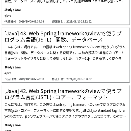
関数、データベースに関して説明しました。xml処理はhtmlファイルから別のxmlフ
も、joinの状況によりクラスがたくさん生成される結果になります。そうすればクラ
neityクラスファイルはobjectタイプで設定されています。bitタイプは物理的には0
ァイルのデータを抽出して使うライブラリです。最近はajaxでjsonタイプのデータを
スが多くなって管理が大変になるし、テーブル修正がある場合に作業が多いです。個
と1、論理的にはtrueとfalseのデータを使います。なので、プログラムにはboolean
Study / Java
通信する方法をよく使うし、そのことに関してライブラリも多いし、使い方も使いや
人的にこの２つの問題を解決するしデータベースのツリー構造のデータをプログラム
#java
すいのでこのxmlライブラリをよく使いません。しかし地域化(localization)やメッセ
のクラスタイプの連結リストタイプの構造に変換するフレームワークをormフレーム
作成日付 :
2019/10/09 07:34:08
修正日付 :
2021/06/10 15:12:52
ージのデータを取得するために使うこともあるので知ってる方がよいです。xmlライ
ワークといいます。javaののormフレームワークは種類が多いです。hibernateとい
ブラリまず、xmlライブラリを使うためにはpom.xmlにライブラリを追加しなければ
うこともあるし、domaのseasorということもあります。私の場合は昔ibatisという
[Java] 43. Web Spring frameworkのviewで使うプ
ならないです。まず、xmlファイルの一つを生成しましょう。ここでこのxmlファイ
フレームワークも使ったことがあります。いつからかは知りませんが、java側ではjp
ログラム言語(JSTL) - 関数、データベース
ルのパスはウェブブラウザ状態のパスではなく、サーバ側のディレクトリパスです。
a(java persistence api)というフレームワークがjavaの標準ormに指定されました。
こんにちは。明月です。この投稿はweb spring frameworkのviewで使うプログラム
なぜならviewのファイルはサーバ側でcontrollerのデータとviewのjstl言語のファイ
最近はjava ideツールのeclipseでjpaフレームワークを扱いやすく支援しています。
言語(jstl) - 関数、データベースに関する説明です。以前の投稿でjstl言語のコア―と
ルのデータを結合して最終のhtmlをブラウザに応答することです。なのでjstlはブラ
なので最近の雰囲気はjpaをormに選択して使うことが標準になっています。jpaを使
フォーマットライブラリに関して説明しました。コア―はjstlの言語でよく使うライ
ウザ側のパスではなく、サーバ側のパスを考えて作成しなければならないです。xml
うためにはmavenでライブラリを連結しなければならないです。「pom.xml」で２
ブラリだし、フォーマットも最近momentのjavascriptライブラリがあって前よりよ
パーシングと出力 &lt;x:parse /&gt;, &lt;x:out /&gt;xmlデータの繰り返し &lt;x:forea
つのライブラリを連結しましょう。一番目のdependencyはjpaライブラリです。二
Study / Java
く使わないですが、よく使うライブラリの一つです。ここで使う関数ライブラリは文
ch /&gt;xmlデータを変数に置換 &lt;x:set /&gt;xmlデータの分岐文 &lt;x:if /&gt;xml
番目のde
#java
字の関するライブラリですが、普通は文字処理に関してはjspファイルで処理するこ
データの分岐文 &lt;x:choise /&gt;, &lt;x:when /&gt;, &lt;x:otherwise /&gt;xslファイ
作成日付 :
2019/10/08 07:43:33
修正日付 :
2021/06/09 16:38:02
とよりサーバ側、controller側に処理した後、結果だけ出力することが普通です。も
ルと結合 &lt;x:transform /&gt;, &lt;x:param /&gt;xslファイルとはxmlスタイルシー
ちろん、データベースライブラリもjspファイルで処理することよりcontroller側で処
トファイルだと思えばよいです。(extensible stylesheet language)つまり、xml構造
[Java] 42. Web Spring frameworkのviewで使うプ
理することが普通です。つまり、最近はよく使うライブラリではないですが、以前に
とxslファイルを結合して一つのhtmlファイルを作ることです。cssを使ったらxml構
ログラム言語(JSTL) - コア―、フォーマット
はよく使うライブラリだったし、仕様によって使われる可能性があるので簡単に説明
造とxslファイルを結合するとスタイルシ
こんにちは。明月です。この投稿はweb spring frameworkのviewで使うプログラム
します。関数ライブラリコア―とフォーマットライブラリはjstlをタグタイプに使い
言語(jstl) - コア―、フォーマットに関する説明です。jstlとはjsp standard tag librar
ました。でも、関数ライブラリは値を表す方式がドルマークと中括弧(${データ})形式
yの略語です。jspのウェブページで使うタグタイプのプログラム言語です。この言語
に使います。文字含め可否 fn:contains(string, sbustring)文字含め可否(大小文字無
はspringフレームワークだけではなく、servlet、struts(ストラッツ)プレームワーク
視) fn:containsignorecase(string, sbustring)文字列がprefixで始まる可否 fn:startsw
Study / Java
でも使えます。以前、開発者(デベロッパー)とウェブデザイナーの業務が分けて開発
ith(string, prefix)文字列がsuffixで終わる可否 fn:endswith(string, suffix)特殊文字
#java