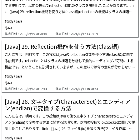
せん。でも、クラスの外部でクラスの変数値を取得したい場合は？privateになって
行パターンを設定する(戦略パターン、facadeパターン)などの様々なパターンを設定
する説明です。以前の投稿でreflection機能のクラスを説明したことがあります。lin
いるから取得できないです。それがoopの特性なので。上の例をみればnodeインス
することができます。ここまでjavaのreflection機能を使う方法(annotation編)に関
k - [java] 29. reflection機能を使う方法(class編)reflectionの機能はクラスの構造を
タンスを生成してgetdeclaredfield関数でデータ値を取得します。setaccessibleの関
する説明でした。ご不明なところや間違いところがあればコメントしてください。
分析してメソッドや変数を使える機能だと説明しました。そうするとreflectionの動
数はprivateの時にアクセスが可能にする関数です。実はmainではnodeインスタンス
Study / Java
的の割り当てでクラスをobjectに格納するとobjectクラスの関数だけではなくreflect
のメンバー変数はprivateなのでアクセスができないです。でも、上の例ではprivate
#java
ion機能を通ってクラス構造を分析してメソッドを探索して使えます。上の例でnode
になっているメンバー変数のデータを取得しました。そしてデータを格納することま
作成日付 :
2019/09/19 20:20:10
修正日付 :
2021/03/12 13:04:09
クラスを取得してインスタンスを生成しました。そしてnodeクラスでprintメソッド
でしました。つまり、reflectionを利用すればunitテストのプログラムを作成する
を探してメソッドにインスタンスを入れて実行(invoke)します。main関数でソース
時、関数の結果だけではなく、途中のクラスのデバッグ値やメンバー変数の値を確認
[Java] 29. Reflection機能を使う方法(Class編)
上ではnodeキーワードを使えなかったので、nodeクラスを動的に分離することがで
することができます。reflectionのメソッドでもありますが、変数にもクラスの変数
こんにちは。明月です。この投稿はjavaのreflection機能を使う方法(class編)に関す
きます。javaにはメソッドのタイプが関数の種類が2つです。コンストラクタと一般
リストを取得する関数があります。methodではgetdeclaredmethods関数が呼ばさ
る説明です。reflectionとはクラスの構造を分析して動的ローディングが可能にする
関数に分けます。コンストラクタの場合は返却タイプがない形です。javaのreflectio
れたクラスだけ、 getmethods関数は親クラスまでの関数がリストに出力されます。
機能です。ということに説明されていますが、この意味では何の意味が分からないで
nではgetconstructor()関数を使って取得できます。一般関数の場合は返却タイプが
変数は少し違いです。getdeclaredfieldsとgetfieldsの差異はgetdeclaredfieldsはpriv
すね。link - https://www.oracle.com/technical-resources/articles/java/javareflect
ある形です。javaのreflectionではgetmethod()関数を使って取得できます。関数を
ateの含め変数、getfieldsはpublicだけの変数です
Study / Java
ion.html今までjavaでインスタンスを生成することはnewキーワードを使って生成し
探索する時に関数の名前も重要ですが、javaにはオバーロード機能があるので、パラ
#java
ます。link - [java] 7. クラスを作成する方法(コンストラクタを作成方法)でも、new
メータの個数とタイプも重要です。上みたいに同じ関数名でもパラメータ設定より呼
作成日付 :
2019/09/18 20:02:14
修正日付 :
2021/03/11 18:20:43
キーワードを使わなくてインスタンスを生成する方法があります。結果をみればnod
び出しを別々にすることができます。getconstructor関数も同じ方法でコンストラク
eクラスのprintを呼び出してコンソールでhello worldの結果が出力しました。上の
タを探索してインスタンスを生成することができます。class編でクラスをstringタイ
[Java] 28. 文字タイプ(CharacterSet)とエンディア
例では何処でもnew nodeという実装はありません。reflectionの機能を通ってnode
プで探索してインスタンスを生成することができました。メソッドも同じ方法でstri
ン(endian)で変換する方法
のインスタンスを生成したことです。そうならnew nodeを使ったら、もっと少ない
ngタイプで探索をして実行することができます。上みたいにstringタイプに関数を探
こんにちは。明月です。この投稿はjavaで使う文字タイプ(characterset)とエンディ
ステップでインスタンスを生成することができますが、なぜreflectionを使うことで
索して実行することも可能です。この意味はプログラムの実行順番をプログラムの中
アン(endian)で変換する方法に関する説明です。以前の投稿でioとsocketに関して説
しょうか？上の例をみればstringタイプでクラスを探索してインスタンス生成するこ
で実装することではなく、テキストや環境変数によりプログラム実行順番を実装こと
明したことがあります。link - [java] 26. ファイル(io)を扱う方法(ファイル作成、フ
とができます。その機能で二つ方法を実装することができます。一つ目はstringの値
もできます。上の例は簡単に実行関数名をパラメータから受け取って実行することに
ァイル修正、アクセス日付変更とioをclose(リソース返却)する理由、closableインタ
はコンパイル段階でチェックしないです。上の例でtostringを再定義することでキャ
しましたが、テキストで実行する関数名を順番とおりに作成してioで読み取って実行
Study / Java