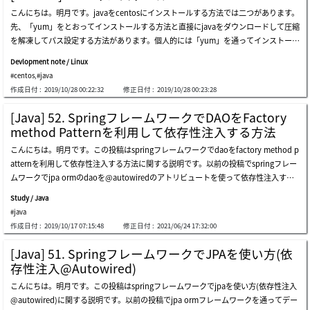
インストールは「apt install default-jdk」でインストールしました。(イメージは間
にjava環境でサーブレットを構築する方法に関して説明したことがあります。link -
こんにちは。明月です。javaをcentosにインストールする方法では二つがあります。
違ってjreをインストールしました。jdkも同じです。)javaがインストールされたらec
[java] web serviceプログラムのservletを作成方法(eclipse)web servlet環境でクラス
先、「yum」をとおってインストールする方法と直接にjavaをダウンロードして圧縮
lipseサイトに接続しましょう。link - https://www.eclipse.org/downloads/ダウンロ
を生成してwebsocket serverを実装しましょう。websocketは別に複雑ではなく簡
を解凍してパス設定する方法があります。個人的には「yum」を通ってインストール
ードが完了したら圧縮を解凍しましょう。これから実行しましょう。正常に実行しま
単に実装ができます。別にソケットサーバやプロトコール宣言なども必要ないです。
方法が良いと思います。なぜなら「yum」でインストールする後で「update」管理
した。eclipseの場合はショートカットはwindowみたいに簡単に作られないです
ただwebsocket ホスト設定のアノテーションとwebsocketとクライアント間のイベ
Devlopment note / Linux
を受け取られるからです。でも「production」サーバや「java」バージョンに敏感
ね。ショートカットファイルを作成しましょう。
ントをアノテーションで設定可能です。関数名は任意で作成してもよいです。webso
#centos
,
#java
なプロジェクトの場合は「yum」より手動で管理するほうが良いと思います。先に手
cke
作成日付 :
2019/10/28 00:22:32
修正日付 :
2019/10/28 00:23:28
動にインストール方法を確認して「yum」でインストールする方法も確認しましょ
う。javaのホームページに行きましょう。javaホームページ - https://www.oracle.co
[Java] 52. SpringフレームワークでDAOをFactory
m/technetwork/java/javase/downloads/index.htmlサーバで運用するjvmをインス
method Patternを利用して依存性注入する方法
トールすることなのでjreでも別にいいですが、なんか自分の場合はjdkが楽ですね。
こんにちは。明月です。この投稿はspringフレームワークでdaoをfactory method p
我々はjreのjvmを使うので別にどっちでもよいですが筆者はjdkでインストールしま
atternを利用して依存性注入する方法に関する説明です。以前の投稿でspringフレー
す。64ビットと32ビットがあるし、rpmとtar.gzの種類が二つがあります。先にosの
ムワークでjpa ormのdaoを@autowiredのアトリビュートを使って依存性注入する
ビットは「getconf long_bit」で確認できます。rpmの場合は「yum」でインストー
方法に関する説明しました。link - [java] 51. springフレームワークでjpaを使い方(依
ルすることなので一応スキップして手動のインストールなので「tar.gz」でダウンロ
Study / Java
存性注入@autowired)spring controllerにはdaoを取得してjpa ormを利用してデー
ードします。(wgetでダウンロードすると認証エラーになります。ただ、私はウェブ
#java
タを取得する部分に関しては問題ありません。でも、問題はspring controllerではな
でダウンロードして「samba」でコピーしました。)筆者は綺麗に「/usr/local/lib」
作成日付 :
2019/10/17 07:15:48
修正日付 :
2021/06/24 17:32:00
いクラスでdaoを取得する方法が問題です。もちろん、一般クラスでただdaoクラス
でコピーしておきました。これから圧縮を解凍しましょう。シンボリックリンクを設
のインスタンスを生成(new)して使っても問題ありません。しかし、springで依存性
定しましょう。そして「/etc/profile」でパスを指定しましょう。ここで「source pr
[Java] 51. SpringフレームワークでJPAを使い方(依
注入でsingleton形式で使うのに、他の一般クラスで一般インスタンス生成してデー
ofile」でもよいし再起動してもよいです。ここまでが手動インストールです。これか
存性注入@Autowired)
タベースに接続してデータを取得することではなく、同じsingletonパターンで取得
らは「yum」をとおってインストールしましょう。先に「yum list」でなにがあるか
こんにちは。明月です。この投稿はspringフレームワークでjpaを使い方(依存性注入
して使いたいです。そのため、daoクラスを制御するfactory method patternを先に
確認しましょう。ただ「java*」で検索するとデータが多すぎで「java-1.8.0*」で検
@autowired)に関する説明です。以前の投稿でjpa ormフレームワークを通ってデー
作成することが必要です。上のソースはfactorydaoクラスをsingletonパターンタイ
索しましょう。1.8.0バージョンだけで種類がすごく多いですね。この種類はよくし