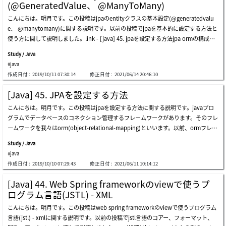
ではなくクラス名です。つまり、クラス名は大小文字を区分するので、userではな
(@GeneratedValue、 @ManyToMany)
します。でも、get(0)やforeachを使ったら関数の呼び出す共にリファレンスデータ
く、正確にuserということに作成しなければならないです。そしてアスタリスクマー
こんにちは。明月です。この投稿はjpaのentityクラスの基本設定(@generatedvalu
をデータベースから取得します。つまり、始めのuserクラスにはデータが無いです
ク(*)ですべてのデータを取得することもありません。リターンするクラスを使いま
e、 @manytomany)に関する説明です。以前の投稿でjpaを基本的に設定する方法と
が、getとiteratorを呼び出したらその時にデータをデータベースから取得します。仕
す。我々はuserクラスでリターンするためにuserクラスの置換名(aliases)というuを
使う方に関して説明しました。link - [java] 45. jpaを設定する方法jpa ormの構成は
様によりstream式を使わなかったら構いないですが、最近のプログラムコードはstre
使います。そしてwhere節にある検索のフィールド名はsqlのカラム名ではなく、ク
一応データベースにテーブルを生成してide(eclipse)を通ってテーブルの構造を読み
am式を使わなかったらすごく複雑になるので、今は必須になっています。これを解
ラスの変数名です。現在の例は変数名とsqlカラム名が同じなので同じくみえます。
Study / Java
込んで自動にentityクラスを生成します。でも、これがeclipseのバグかjpa仕様かは
決する方法にはfetch設定です。fetchfetchは当該なクラスをデータベースから検索
そうなら変数名を変更してテストしましょう。idに@
#java
知りませんが、生成する時に基本的な設定だけして具体的な設定はユーザが設定しな
して取得する時、同時にリファレンスデータを取得するかgetの関数を使う時に取得
作成日付 :
2019/10/11 07:30:14
修正日付 :
2021/06/14 20:46:10
ければならない部分があります。例えば、基本キーを設定してauto_increment値に
するかのオプションです。オプションの終了はeagerとlazyがあります。eagerのオプ
関しても別に設定しなければならないし、各referenceに関してもどのタイプに設定
ションは当該なクラスの取得する時にjoinして取得するし、lazyのオプションは関数
[Java] 45. JPAを設定する方法
するかも設定しなければならないです。そしてデータタイプでもbitやdatetimeを設
の呼び出しがある時に取得します。つまり、上の例みたいにgetの関数の呼び出しが
こんにちは。明月です。この投稿はjpaを設定する方法に関する説明です。javaプロ
定すればclassにはどのデータタイプかを正確に設定しなければならないです。この
ある時に取得することはlazyのオプションです。別に設定しなくても構いないのデフ
グラムでデータベースのコネクション管理するフレームワークがあります。そのフレ
部分が少し不便ですね。まず、我々がクエリを作成してclassを設定する方法に関し
ォルト設定です。当該な変数にfetch = fetchtype.eagerを設定しました。始めの例
ームワークを我々はorm(object-relational-mapping)といいます。以前、ormフレー
て説明します。userテーブルのキーはidカラムです。そしてinfoテーブルはuserテー
を、また実行したら今回にはコンソール出力にemptyではなく、データが表示されま
ムワークを使わなかった時、または使用頻度が少なかった時にはプログラムでsql co
ブルのidでreferenceを連結して、info2テーブルはinfoテーブルのkey(idx)でreferen
す。デバッグでポインタを掛けてuserを取得する段階で確認すればもうデータがある
Study / Java
nnectionを組み立てソースに直接にsqlクエリを作成してデータベースからデータを
ceを連結しました。そしてpermissionテーブルはuserテーブルとm:n関係ですが、
ことを確認できます。これをなぜオプションで選
#java
取得しました。その方法はプログラム管理する時に様々な問題があります。例えば、
データベースはm:nの関係を表現できないので、permission_mapテーブルを置いて
作成日付 :
2019/10/10 07:29:43
修正日付 :
2021/06/11 10:14:12
データベースのテーブルを修正した場合、sqlクエリをstringタイプで作成したのでプ
m:n関係を作りました。上のテーブルをjpaでクラスを生成(generate)しましょう。テ
ログラムのコンパイルエラーやデバッグエラーが発生しません。そのため、大きいプ
ーブルは5個ですが、クラスは4個が生成されました。なぜならデータベースにはm:n
[Java] 44. Web Spring frameworkのviewで使うプ
ロジェクトだっと思えば各sqlクエリを修正することがずいぶん大変だったんです。
関係を表現できないですが、プログラムクラスはm:n関係を表現できるので、permis
ログラム言語(JSTL) - XML
また、stringで作成したことなので、もしかして修正漏れがある場合、デバッグエラ
sion_mapのテーブルの対するクラスは生成されませんでした。それならプログラム
こんにちは。明月です。この投稿はweb spring frameworkのviewで使うプログラム
ーで取れないので、実行中でエラーが発生します。他の問題はreference管理です。s
でデータを追加しましょう。userテーブルにisdeletedのカラムでデータタイプが合
言語(jstl) - xmlに関する説明です。以前の投稿でjstl言語のコアー、フォーマット、
qlクエリ上でテーブル間にjoinして結果に合わせてentityクラスを作成します。で
わないというエラーが発生します。クエリをみれば、bitタイプで設定しましたが、e