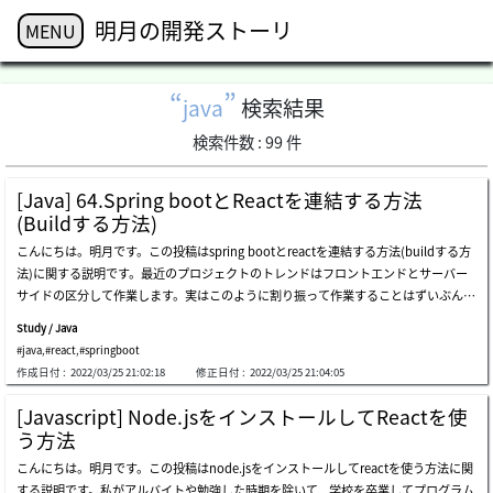
明月の開発ストーリ
MENU
java
検索結果
検索件数 :
99
件
[Java] 64.Spring bootとReactを連結する方法
(Buildする方法)
こんにちは。明月です。この投稿はspring bootとreactを連結する方法(buildする方
法)に関する説明です。最近のプロジェクトのトレンドはフロントエンドとサーバー
サイドの区分して作業します。実はこのように割り振って作業することはずいぶん前
からのトレンドなんですが、私が遅い感じがありますね。私は最近までjavascriptとj
Study / Java
queryを使って画面とプログラムを作成しました。プロジェクトを一人でやったこと
#java
,
#react
,
#springboot
ではないですが、この状況をそんなに悪いとは思わなかったんです。jqueryでも十分
作成日付 :
2022/03/25 21:02:18
修正日付 :
2022/03/25 21:04:05
にspa(single page application)を実装できるし、私の感じではjqueryでシステムが
遅いとも思わなかったんです。しかし、jqueryからreactに変わらなければならない
[Javascript] Node.jsをインストールしてReactを使
と思ったことが、一つ目はライブラリがもうjqueryを依存しない、使わないことで
う方法
す。そうするとjqueryを使う必要があるかと思いからです。その同時に数多くのライ
こんにちは。明月です。この投稿はnode.jsをインストールしてreactを使う方法に関
ブラリがangular、vue、reactを支援するし、その中でreactを選択した理由は単純に
する説明です。私がアルバイトや勉強した時期を除いて、学校を卒業してプログラム