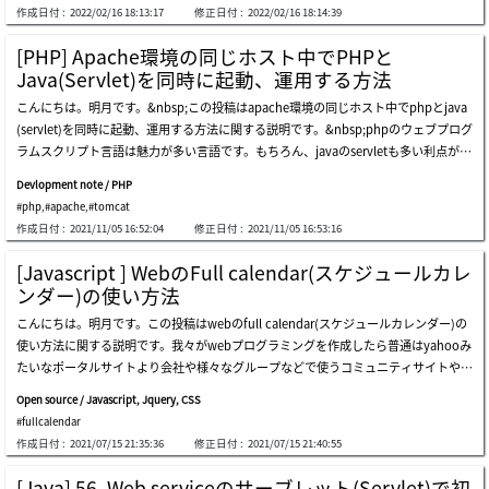
edisデータベースをjavaで使ってみましょう。javaでredisデータベースを使うために
し、逆にweb frameworkを使う人が少なくなって。。プロジェクトを一人でやるこ
作成日付 :
2022/02/16 18:13:17
修正日付 :
2022/02/16 18:14:39
mavenを通ってjedisライブラリをインストールしなければならないです。リポジト
とでもないし。。一人でspring bootを使わないということもできないので、spring
リ - https://mvnrepository.com/artifact/redis.clients/jedis/4.1.1先に基本的にredis
bootを使うことにしました。でも。。凄く良いですね。。spring boot。。凄く楽で
[PHP] Apache環境の同じホスト中でPHPと
データベースに値を格納して取得するコード作成しましょう。上のソースにはtestキ
すね。何で今まで使わなかったんだろうと思うほどに安定性も良いし楽ですね。特
Java(Servlet)を同時に起動、運用する方法
ーでhello world値を格納しました。そしてtest1で満了時間60秒のhello world expir
に、配布前略やビルド工程を設定することで凄く楽ですね。。ただ、一つのサーバー
こんにちは。明月です。&nbsp;この投稿はapache環境の同じホスト中でphpとjava
e値を格納しました。そしてtestとtest1のキーでデータを取得すると上で格納したhel
にウェブアプリケーションのトムキャットが多くなる問題はありますね。これも設定
(servlet)を同時に起動、運用する方法に関する説明です。&nbsp;phpのウェブプログ
lo world値が出力します。関連関数に関してはapiドキュメントを参照してくださ
を出来るかと知りません。まだ、私も知らない部分が多いです。それで今までweb fr
ラムスクリプト言語は魅力が多い言語です。もちろん、javaのservletも多い利点があ
い。リンク - https://javadoc.io/doc/redis.clients/jedis/latest/index.html上のソー
ameworkで設定した部分をspring bootにはどのようにsっていするか、開発環境を
る言語です。私が考えるphpのウェブプログラム言語の一番の利点はコンパイルとビ
スは単純にkeyキーを利用してデータを格納して取得する処理です。そうすると実践
設定するかを説明します。intellijはultimateバージョンをインストールするとspring
Devlopment note / PHP
ルド、デプロイ(deploy)が必要ないことです。これが別になにと思いますが、実務で
でプログラムを作成する時によく使われるコードを作成して見ましょう。nodeクラ
bootライブラリも自動にイン
#php
,
#apache
,
#tomcat
は差異が大きいでしょう。例えば、サービス運用中のプログラムで致命的なエラーや
スのインスタンスを生成してシリアル化してbyteタイプで変換しました。そしてbyt
作成日付 :
2021/11/05 16:52:04
修正日付 :
2021/11/05 16:53:16
バグが発生しました。それなら当たり前に直すべきです。そうするとどのように修正
eタイプで変換する値をredisデータベースに入力しました。また、格納したデータを
するか、javaならtomcatをshutdownしてデプロイして再起動しなければならない
取得しましょう。redisデータベースでnodeキーになっているbyte値を取得して逆直
[Javascript ] WebのFull calendar(スケジュールカレ
です。その間にサーバは落ちます。もし、これが接続が多い時間帯なら考えましょ
列化してnodeクラスに変換します。print関数を呼び出すと入力したhello world値を
ンダー)の使い方法
う。バグを目前にあっても修正できません。もちろん、バグの種類により違います
出力します。シリアル化すると同じjava言語のプログラムでは問題ありませんが、別
こんにちは。明月です。この投稿はwebのfull calendar(スケジュールカレンダー)の
が、サーバを落ちることはもっと大きいリスクを発生する可能性があるからです。で
の言語のプログラムでは使えません。それでjsonのstringタイプに変換して使いまし
使い方法に関する説明です。我々がwebプログラミングを作成したら普通はyahooみ
も、phpの場合はどうでしょう?ただ、ソースを修正すればよいでしょう。コンパイ
ょう。nodeインスタンスをgsonライブラリ利用してjsonタイプのstringデータに
たいなポータルサイトより会社や様々なグループなどで使うコミュニティサイトやス
ルとビルド、デプロイが要らないのでサーバ再起動が必要なし、修正したすぐ反映で
ケジュール管理サイトを作成することが多いと思います。そのプロジェクトの中で一
す。&nbsp;javaはphpよりもっといい利点がないかというと、スレッド管理です。単
Open source / Javascript, Jquery, CSS
番よく使うプレームワークライブラリはwysiwygエディタでウェブ環境でメモ帳みた
純なホームページやデータベースのデータを取得して見せる簡単なウェブページなら
#fullcalendar
いに使うエディタ機能だと思います。その以外は多分スケジュール管理するカレンダ
javaで開発する必要があるかなと思いますが、スレッド管理が必要なサービスなら話
作成日付 :
2021/07/15 21:35:36
修正日付 :
2021/07/15 21:40:55
ープレームワークではないかと思います。カレンダープレームワークに関しても様々
が違います。どのシステムの他の管理システムやウェブのrequest、response管理だ
なプレームワークがありますが、個人的にfull-calendarというライブラリが一番使い
けではなく、継続的にシステムが動いているプログラムならphpで実装が不可能でし
[Java] 56. Web serviceのサーブレット(Servlet)で初