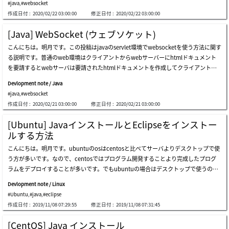
#java
,
#websocket
それでサーバからクライアントに一括送信するものがあればリストからクライアント
たので、格納する時に「testsession」キーで格納しました。次はsessionをクリアす
作成日付 :
2020/02/22 03:00:00
修正日付 :
2020/02/22 03:00:00
コネクションを受け取って繰り返してメッセージを送信します。websocketにはsess
るサーブレットを作成しましょう。ここまでwebsocket serverからwebsessionを取
ionというリソースがあります。このsessionはwebsession(サーバにクライアント別
得する部分とテストするためのサーブレットまで作成しました。ブラウザもwebsoc
[Java] WebSocket (ウェブソケット)
に情報を格納するリソース)とは違います。ただソケットのコネクションのリソース
ket serverに接続する前にはhttpプロトコールで要請します。その時、webページ要
こんにちは。明月です。この投稿はjavaのservlet環境でwebsocketを使う方法に関す
です。csプログラムだとclientsocketと同じ意味のインスタンスです。基本的に以前
請かwebsocket接続かの判断することがhandshakeです。なので、初めのhttpのプ
る説明です。普通のweb環境はクライアントからwebサーバーにhtmlドキュメント
websocketに説明した構造と同じです。今回は各リスナーからパラメータを「sessio
ロトコールで要請する時に、サーブレットからrequestインスタンスをもらえるし、
を要請するとwebサーバは要請されたhtmlドキュメントを作成してクライアントに
n」を受け取ります。「session」データはソケット通信だと「socket」クラスと同
クッキーからセッションキーも取得ができるのでセッションの値の取得が可能です。
応答して後接続を切断する非同期ソケット通信です。websocketとはクライアントの
じです。サーバとクライアント(ブラウザ)間にコネクション情報があります。messag
web
Devlopment note / Java
要請してwebサーバが応答した後、接続を切断することじゃなく、connectionをそ
eを受け取る時に呼ばれる関数でメッセージを分析する流れがあります。私が各セッ
#java
,
#websocket
のまま保持してクライアントの要請がなくてもデータを転送することが可能なプロト
ションの区分のため、メッセージを「{{ユーザ名}}メッセージ」の形式でサーバにメ
作成日付 :
2020/02/21 03:00:00
修正日付 :
2020/02/21 03:00:00
コールです。例えば、チャット機能を考えば、ユーザがチャット内容を書いてサーバ
ッセージを送りました。それをユーザ名とメッセージ内容を分離する作業です。セッ
に転送することがあります。それはサーバにクライアントから要請することです。で
ションリストからセッションを受け取ってメッセージを送る時にメッセージを送った
[Ubuntu] JavaインストールとEclipseをインストー
も、他のユーザがチャット内容を書いてサーバに転送すれば私の場合はサーバからデ
セッションは抜いてメッセージを転送します。websocketサーバにメッセージを転送
ルする方法
ータを取得しなければならないです。その場合はユーザから要請がなくてもサーバか
する時に形式を「{{ユーザ名}}メッセージ」形で組み立てして送りました。 それを
こんにちは。明月です。ubuntuのosはcentosと比べてサーバよりデスクトップで使
らクライアントにデータを転送する流れですが、既存のwebプロトコールで接続が切
サーバ側からユーザ名とメッセージ内容を分離して区分することです。これから起動
う方が多いです。なので、centosではプログラム開発することより完成したプログ
断する状況には転送することができないでしょう。websocketの場合は接続が切断し
しましょう。起動した後、私が各３つのブラウザを開いて接続しました。ユーザ名は
ラムをデプロイすることが多いです。でもubuntuの場合はデスクトップで使うので
ている状況じゃないので、サーバからクライアントにメッセージを転送することがで
各「test1」、「test2」、「test3」で決めてメッセージを送りました。「test1」か
デプロイより開発する方法が多いですね。javaをインストールとjavaのideのeclipse
きます。参考に既存の方法でも出来ないことじゃないです。ajax(webプロトコール)
ら送ったメッセージが「test2」、「test3」にも見えます。このようにウェブチャッ
Devlopment note / Linux
をインストールして開発完了を作ってみましょう。初期ubuntuをインストールする
で5秒や10秒単位でメッセージ確認を要請すると可能です。でも、頻繁な要請でweb
トプログラムが実装されました。サーバ側のコンソールログはクライアント３つが接
#Ubuntu
,
#java
,
#eclipse
オプションでjavaをインストールする時もあるので一応インストールされているかを
サーバが負荷になる可能性もあるでしょう。websocketはhtml5から標準になりまし
続して各メッセージを送った
作成日付 :
2019/11/08 07:29:55
修正日付 :
2019/11/08 07:31:45
確認しましょう。上のコマンドでjavaバージョン情報がでるとインストールされてい
た。プロトコール要請は「ws://~」で始まります。webプロトコールの場合は「htt
るし、「not found」というメッセージがでるとインストールされてないことです。
p://~」で始まります。sslセキュリティタイプの場合は「wss://~」になります。以前
[CentOS] Java インストール