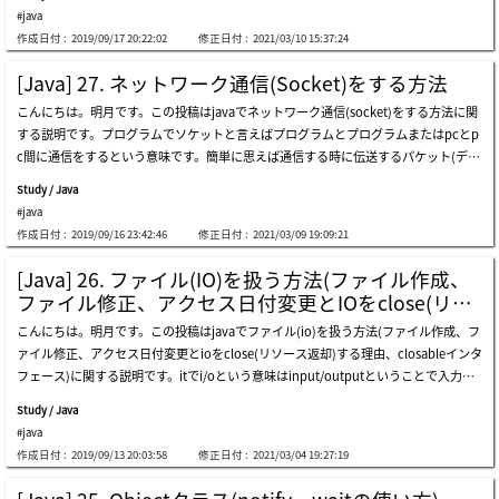
フェース)link - [java] 27. ネットワーク通信(socket)をする方法javaにはioとsocket
ストなしでtostringでコンソール出力しました。つまり、exampleクラス内部ではno
することもできます。reflectionでは単純
#java
でinputstreamとoutputstreamを利用してファイルを読み取りか書き込みをする
deクラスを使ってないので、コンパイルする段階でnodeクラスがなくてもコンパイ
作成日付 :
2019/09/17 20:22:02
修正日付 :
2021/03/10 15:37:24
し、通信はメッセージを送信、受信します。このinputstreamとoutputstreamで扱
ルできます。つまり、動的バインディングが可能するという意味です。上の例はexa
うデータタイプはbyte配列(byte[])タイプです。このbyteは何かというとデータのバ
mpleクラスだけ実装してnodeクラスは実装しませんでした。コンパイル段階は問題
[Java] 27. ネットワーク通信(Socket)をする方法
イナリというする8bitのデータの2進データです。我々が普通にファイルのサイズを
ないです。でも、実行するとnodeクラスがないというエラーが発生しますね。node
こんにちは。明月です。この投稿はjavaでネットワーク通信(socket)をする方法に関
話す時に上のイメージみたいに何バイトという言います。つまり、上のファイルはb
クラスを作ってコンパイルして同じフォルダに置きます。今回はバインディングにし
する説明です。プログラムでソケットと言えばプログラムとプログラムまたはpcとp
yte配列でbyte[524556]になっているデータということにします。そうすると我々が
て実行することを確認できます。この意味は起動中のプログラムの再実行なしてソー
c間に通信をするという意味です。簡単に思えば通信する時に伝送するパケット(デー
ファイル伝送プログラムを作成すると思えばどうでしょう。ioからファイルを読み取
ス交換ができるという意味です。理論はそうです。しかし、実際のサービスでは予想
タ)がパソコンのlanカードによってランケーブルに伝送します。ランケーブルに伝送
ってbyte[]タイプに変換します。それをsocketを通って伝送します。受信側はsocket
できないエラーが発生する可能性があるのでしない方がよいです。例えば、nodeイ
Study / Java
したデータはdnsとルータなどを通って到達しようとpcのlanカードによって最終に
を通ってbyte[]タイプでデータを受け取ってそのままにioを利用してファイルを書き
ンスタンスを生成してメモリに登録
#java
目標したプログラムでパケット(データ)を読み込みます。端末と端末の間にデータを
込んだらそれがファイル送受信プログラムになります。byte[](stream)のタイプは分
作成日付 :
2019/09/16 23:42:46
修正日付 :
2021/03/09 19:09:21
通信します。この時、我々は各端末間にデータ変換や装置間のプロトコール、規約な
かりました。そうするとプログラムの中で使う各種のデータタイプはどのようにbyt
どに関して実装してないです。この通信規約に関してはすべてos側で設定して(osi7
e[]に変換するでしょう。例えば、stringタイプで文字列のデータを入れてbyte[]に変
[Java] 26. ファイル(IO)を扱う方法(ファイル作成、
階層)、我々はその上で差し込んで使うという意味でsocket通信という言います。lin
換して格納すればそれがtextドキュメントになります。文字列はbyte[]に変換する時
ファイル修正、アクセス日付変更とIOをclose(リソ
k - osi参照モデルsocket通信規約は処理プロシージャが決まっています。先に、通信
に扱うデータ値は決まっています。それがasciiコードということです。過去、javaが
ース返却)する理由、Closableインタフェース)
こんにちは。明月です。この投稿はjavaでファイル(io)を扱う方法(ファイル作成、フ
接続を待つ側をサーバという言います。サーバはportを開いてクライアントの接続を
ある前のc言語時代にはpcが日本語はできなく、英語だけ使える時がありました。
ァイル修正、アクセス日付変更とioをclose(リソース返却)する理由、closableインタ
待ちます。そして接続する側をクライアントという言います。クライアントがサーバ
その時には英語の大文字、小文字の52語、特殊文字まですべて128個の文字だけ使い
フェース)に関する説明です。itでi/oという意味はinput/outputということで入力装
のipとportに接続したら通信が開始します。サーバとクライアント間の通信はsen
ました。asciiコードはすべて128個でcharタイプ(範囲: -128~127)の整数(0~127)部分
置、出力装置という意味です。入力装置とはマウス、キーボードなどのパソコンにデ
d、receiveの形式でデータを送信、受信します。そして通信が終わればcloseで接続
で入れる文字です。それで文字列を扱う時にはcharタイプを
Study / Java
ータを入力する装置という意味だし、出力装置とはモニター、プリンターなどの出力
を切ります。そのsocketの概念でjavaでソケット(socket)通信を作成みましょう。先
#java
する装置という意味です。でも、プログラムでi/oという意味はファイルを作成、読
にはサーバを作成してwindowのtelentプログラムを利用して接続を確認します。確
作成日付 :
2019/09/13 20:03:58
修正日付 :
2021/03/04 19:27:19
み込みなどのファイル扱うことという意味です。少し違いますね。プログラムで一番
認できたらその仕様に合わせてclientを作成しましょう。上のacceptはwhile(true)の
よく使うリソースはソケット(通信)とファイル(i/o)でファイルを作成、読み込みは重
無限ループに入れてクライアントを待機します。クライアント接続すればスレッドプ