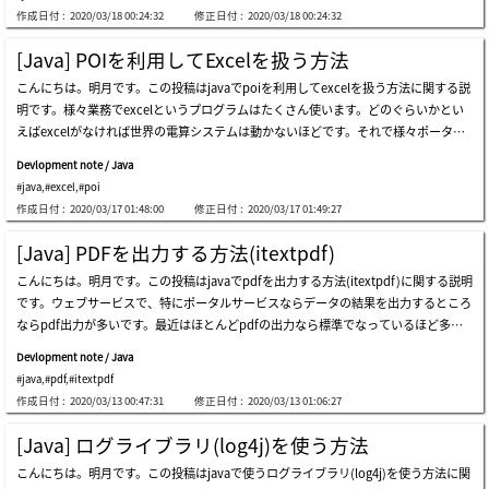
ユーティリティの名前ですが、これがlinuxにてcronスケジューラになってjava系の
ょう。ftpサーバにちゃんとアップロードされました。ちゃんとダウンロードもされ
作成日付 :
2020/03/18 00:24:32
修正日付 :
2020/03/18 00:24:32
スケジューラの名前もcronになったらしいです。スケジューラはプログラムサービ
ました。簡単なソースなので一つのファイルですべての例を作成しました。よく使う
スで運用することよりosで運用することがサーバ管理側でもいろいろことが楽です
apiはlistfilesの関数のftpファイルリスト取得することとchangeworkingdirectory関
[Java] POIを利用してExcelを扱う方法
が、スケジューラ特性によってウェブサービスの中で運用する時も必要なのでspring
数のディレクトリカーソル移動です。カーソル移動に関して現在のカーソル位置に関
こんにちは。明月です。この投稿はjavaでpoiを利用してexcelを扱う方法に関する説
ウェブサービスでも使えます。ウェブサービスで使えるスケジューラだと思えば、基
して教える関数は無いです。ftpclientではなく変数を利用してカーソル移動を管理し
明です。様々業務でexcelというプログラムはたくさん使います。どのぐらいかとい
本的にサービス内で生成する必要がないlogデータ削除、掲示板サービスの投稿予約
なければならないです。上でアップロードする時、storefileを使いましたが、既存の
えばexcelがなければ世界の電算システムは動かないほどです。それで様々ポータル
システム、仕様によってデータベース整理など様々作業を予想できます。でも、os環
ftpに同じ名のファイルが存在すれば上書きします。でもftpには既存ファイル
システムでexcelデータをダウンロードする機能は必須であります。java環境でexcel
境で使えるスケジューラとウェブサービス内で使えるスケジューラを明確に区切りす
Devlopment note / Java
を使うライブラリはpoiライブラリだといいます。poiライブラリを使うためにはmav
る必要があります。例えば、ロードバランシング(分散システム)で分けている2台以
#java
,
#excel
,
#poi
enのrepositoryでダウンロードして後、連携して使います。repository - https://mv
上のウェブサービスの場合、各ウェブサービスでcronジョブスケジューラが各実行
作成日付 :
2020/03/17 01:48:00
修正日付 :
2020/03/17 01:49:27
nrepository.com/artifact/org.apache.poi/poirepository - https://mvnrepository.c
中なので重複処理が発生可能性もあります。この時にはウェブサービスではなく別途
om/artifact/org.apache.poi/poi-ooxml/今回はexcelを読み込んで修正します。修正
のスケジューラサービスを構築するかosスケジューラ、dbスケジューラを利用して
[Java] PDFを出力する方法(itextpdf)
した内容をファイルに格納しましょう。添付ファイル - test.xlsnpoiみたいにエクセ
スケジューラを実行することが正しいです。(以外でこんなミスが多いです。)ウェブ
こんにちは。明月です。この投稿はjavaでpdfを出力する方法(itextpdf)に関する説明
ルファイルを読み込んでまた値を再設定することでグラフも自動に変わることを確認
サービス内で使えるスケジューラはロードバランシングがない単一システムでキャッ
です。ウェブサービスで、特にポータルサービスならデータの結果を出力するところ
することができます。実際に業務でエクセルを一から作ることよりドキュメントテン
シュリロード、セッション、tempファイル、ログファイルなどを管理します。さ
ならpdf出力が多いです。最近はほとんどpdfの出力なら標準でなっているほど多い
プレートを作って値を再設定して木偶セルデータの数値などを変わる方法でよく使い
て、spring環境でcronを設定する方法に関して説明します。pom.xmlで二つのライ
です。pdfで出力したら修正もできないし、イメージよりドキュメント形式になって
ます。そのほうがfontやスタイル設定することがしやすいです。そしてシステムのパ
ブラリを登録しましょう。repository - https://mvnrepository.com/artifact/org.qu
Devlopment note / Java
いるフォーマットになっているのでです。これをjava環境でpdfを作成して出力して
フォーマンスでも改善することができます。ここまでjavaでpoiを利用してexcelを扱
artz-scheduler/quartzrepository - https://mvnrepository.com/artifact/org.quartz-
#java
,
#pdf
,
#itextpdf
使う方法に関して説明します。java環境で使うためにmavenレポジトリを通ってitex
う方法に関する説明でした。ご不明なところや間違いところがあればコメントしてく
sc
作成日付 :
2020/03/13 00:47:31
修正日付 :
2020/03/13 01:06:27
tpdf」と「xmlworker」をしなければならないです。repository - https://mvnrepos
ださい。
itory.com/artifact/com.itextpdf/itextpdf/5.5.13.1repository - https://mvnreposito
[Java] ログライブラリ(log4j)を使う方法
ry.com/artifact/com.itextpdf.tool/xmlworker/5.5.13.1簡単なpdfを出力するプログ
こんにちは。明月です。この投稿はjavaで使うログライブラリ(log4j)を使う方法に関
ラムを作成しましょう。コンソールで実行するとpdfが生成するプログラムです。ソ