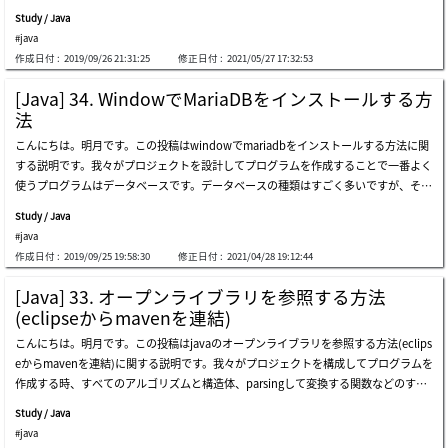
用すれば別に関係ないと思いますが、普通は一人ではなく、多人数で作成するので人
場合は例外処理クラスを生成するし、serializableの場合は直列化(シリアライズ)がで
らないです。私の場合はeclipseの下のフォルダに解凍したのでそのパス
Study / Java
の間のコーディングルールと規約を決めて無駄な工数を減らすことが重要だと思いま
きるインタフェースです。上の例はdataタイプの抽象クラスとprocessタイプの抽象
#java
す。例えば、変数名を「abcde」ということに設定して作成したら作成した本人は変
クラスを作りました。dataタイプの抽象クラスはデータベースや色々のデータがあ
作成日付 :
2019/09/26 21:31:25
修正日付 :
2021/05/27 17:32:53
数の意味を分かるかも知らないですが、他人の場合はデバックするまでは何の変数か
るentityタイプのクラスだし、processタイプの抽象クラスをそのデータを処理するc
を分かりません。でも変数名は「avg」ということに設定すれば大体に平均値ではな
ontrollerタイプのクラスです。それでdataタイプのクラスはクラスのメモリコピー
[Java] 34. WindowでMariaDBをインストールする方
いかと予想することができます。つまり、コーディング規約はプログラム性能やパフ
が可能なcloneableインタフェースと直列化(シリアライズ)ができるserializableイン
法
ォーマンス改善とはそんなに関係あることではなく、コードの可読性を改善すること
タフェースを継承します。processタイプのクラスはスレッドで使えるrunnableイン
こんにちは。明月です。この投稿はwindowでmariadbをインストールする方法に関
で、変数名や関数名だけでも何の機能するかを分かるように作成するし、クラス名だ
タフェースとclose関数が使えるcloseableインタフェースを継承します。もちろん、
する説明です。我々がプロジェクトを設計してプログラムを作成することで一番よく
けでもデザインパターンを理解するし何の構造になっているかを他人がみても分かり
クラスで直接にインタフェースを継承して作成することができますが、インタフェー
使うプログラムはデータベースです。データベースの種類はすごく多いですが、その
やすく作成することです。javaのコーディング規約は様々なスタイルがありますが、
スとクラス間に抽象クラスを置いて、クラス側で共通部分と派生部分を分けて開発す
中で無料でパフォーマンスがいいし、rdbms系のデータベースのmariadbがありま
最近はgoogleのコーディング規約をよく使います。link - google java style1. ソース
ることができます。分岐文はif~elseよりbreakとcontinu
Study / Java
す。mariadbの特徴に関して説明するとoracleとmssｑｌ(sql-server)と同じタイプの
ファイル基本事項1.1 ソースファイル名が含めているクラス名は大文字、小文字区分
#java
rdbms系だし、ライセンスが無料になります。なのでsqlクエリでテーブルやデータ
で単語を区分して命名を決めます。拡張名は.javaになります。&nbsp;&nbsp;&nbs
作成日付 :
2019/09/25 19:58:30
修正日付 :
2021/04/28 19:12:44
を入力、検索が可能です。それならmariadbをインストールしましょう。以前にlinu
p;&nbsp;例) examplesource.java (o) examplesource.java(x)1.2 ファイルのエンコ
x(centos,ubuntu)でmariadbをインストールしたことがあります。link - [ubuntu]
ードはutf-8にします。1.3 スペース(空白文字)はソースファイルで唯一に勝手に使え
[Java] 33. オープンライブラリを参照する方法
mariadb(mysql)をインストールする方法link - [centos] mariadb(mysql)をインスト
る文字です。1.4 すべての特殊文字を使う時はエスケープシーケンス
(eclipseからmavenを連結)
ールwindow環境でmariadbをインストールすることはlinuxみたいに複雑ではあり
(\b,\t,\n,\f,\r,\",\',\\)を使います。でもその文字の進数(\012)、ユニーコード(\u000a)
こんにちは。明月です。この投稿はjavaのオープンライブラリを参照する方法(eclips
ません。link - https://go.mariadb.com/download-mariadb-server-community.ht
は使いません。1.5 コード可読性に影響がなければascii(\u221e)文字は使ってもよい
eからmavenを連結)に関する説明です。我々がプロジェクトを構成してプログラムを
ml上のアドレスリンクで接続すればnameや様々な情報を入力してっていいますが、
です。※上の例は変数を作成して初期値を格納する時の例です。一番よいのはコメン
作成する時、すべてのアルゴリズムと構造体、parsingして変換する関数などのすべ
簡単に入力してdownloadを押下してダウンロードしましょう。それならosのversio
トなく、分かりやすい変数名を決めてデータを格納することですが、エンコード上で
てのプログラムソースを作成しながらプログラムを作成することはできません。なぜ
nを選択してっていいますが、window環境でインストールするからwindow64を選
それが不可能な
Study / Java
ならそうなら検証する領域も増えるし、作業ステップが多くなるからです。それじゃ
択してダウンロードします。インストールファイルをダブルクリックしてインストー
#java
なくてもネットから検証してないソースを使うこともリスクがあります。例えば、プ
ルしましょう。ライセンスの同意しましょう。インストールするドライブを選択しま