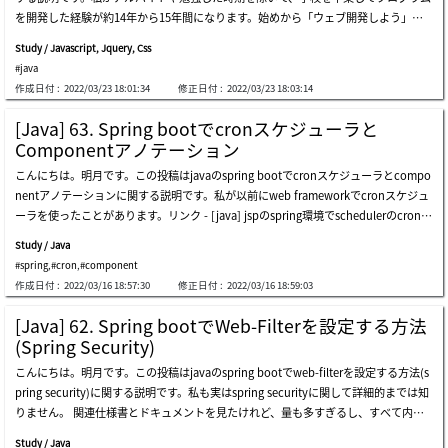
ダウンロードが多いし、大勢の人が使うフレームワークだと思って選択しました。以
を開発した経験が約14年から15年間になります。始めから「ウェブ開発しよう」と
前には画面を作成する時はただeclipseからhtmlを作成し、css、jsを作成しました
思ってからやったことではなくcs(client server)プログラムから組み込み開発などの
が、reactの場合はeclipseから作成することが簡単ではありません。なのでreactはn
Study / Javascript, Jquery, Css
様々な分野でさまようした後、結局に需要が多いのウェブ開発者になりました。ウェ
ode.jsを使ってvisual studio codeで開発してspring bootはintellijやeclipseで開発
#java
ブというのは初期にはそんなに難しいと思わなかったですが、どの分野でも同じです
します。各、別のideツールで開発すれば最終的にbuildしたら結果物が別に生成され
作成日付 :
2022/03/23 18:01:34
修正日付 :
2022/03/23 18:03:14
が、知る深さが深くなるほど知るべきな規約も多いし、毎日に出るライブラリとフレ
るので、一つに合わせる作業が必要でしょう。eclipseでspring bootの開発環境を設
ームワークなどを学ばなければならないことが凄く多いですね。実はそれがウェブ開
定する方法は以前に説明しました。リンク - [java] 57. eclipseでspring bootを設定
[Java] 63. Spring bootでcronスケジューラと
発の面白さかも知れません。人により開発の価値観が違いますが、私の場合は新しい
する方法そしてreactをvisual studio codeで開発環境を設定する方法も説明しまし
Componentアノテーション
ライブラリとフレームワークを早く学んで使うスタイルではありません。理由は様々
た。リンク - [javascript] node.jsをインストールしてreactを使う方法それなら一
こんにちは。明月です。この投稿はjavaのspring bootでcronスケジューラとcompo
がありますが、安定性の理由ですね。javaの場合は始めjava servlet環境から始まっ
旦、二つの開発環境を連結する方法は凄く簡単です。reactのpackage.jsonファイル
nentアノテーションに関する説明です。私が以前にweb frameworkでcronスケジュ
てstruts(ストラッツ)、spring web framework、spring bootまで使いました。以前
にspring bootのアドレスを連結すれば良いでしょう。私はeclipseからspring boot
ーラを使ったことがあります。リンク - [java] jspのspring環境でschedulerのcronを
にはjava servletをかなり長い時間で使いましたが、フレームワークの必要性を感じ
のポートを8
使う方法我々がウェブサーバーを運用したらブラウザ(browser)から要請により実行
て、struts(ストラッツ)を使った時がありました。始めにはservletより早い開発と特
Study / Java
処理することではなく、決めている時間にプログラム内部のキャッシュ管理とかデー
別な概念で良いと思いましたが、strutsが思ったより問題が多かったんです。struct
#spring
,
#cron
,
#component
タベースのデータ管理など様々な処理をしなければならない時があります。もちろ
の問題なら代表的なことがセキュリティイッシューですね。今でも理解できないこと
作成日付 :
2022/03/16 18:57:30
修正日付 :
2022/03/16 18:59:03
ん、windowサーバーならウィンドウスケジューラがあるしlinuxサーバならcrontab
がservletにもできるinjection問題がstrutsにはなぜできないかな。。それでプロジェ
スケジューラがあります。ウェブサーバーと独立でスケジューラを運用して使っても
クトと関係ない回避コードもたくさん作るし、どの場合はフレームワークのライブラ
[Java] 62. Spring bootでWeb-Filterを設定する方法
よろしいですが、システム内部で運用しなければならない時があります。cronスケ
リのほぼを継承して再定義した時もありましたね。その経験があるので、フレームワ
(Spring Security)
ジューラをプログラム中で実装したら一つの問題点があります。例えば、決まってる
ークとライブラリを使いことが厳しくなりました。フレームワークというのは使った
こんにちは。明月です。この投稿はjavaのspring bootでweb-filterを設定する方法(s
時間にメールを転送するロジックがあり、それをプログラムのcronスケジューラに
ら途中で変わることがずいぶん難しいでしょう。つまり、プロジェクトでstrutsを使
pring security)に関する説明です。私も実はspring securityに関して詳細的までは知
より実装しました。そして偶然にこのウェブサーバーがロードバランシングで分散処
いながらspringが良いと思ってフレームワークを簡単に変更できることがありませ
りません。 関連仕様書とドキュメントを見たけれど、量も多すぎるし、すべて内容
理になっています。そうするとスケジューラにより様々で重複実行になります。その
ん。普通は初めからやり直しするケースが多いです。なので、spring web framewor
をちゃんと活用することができるかと疑問もあります。ただ、「ブラウザからの要請
ため、cronスケジューラを作成する時にはいつもこの部分を考えて実装しなければ
kがトレンドになる時にも相当にjava servletを使って私のフレームワーク(?)を構築し
Study / Java