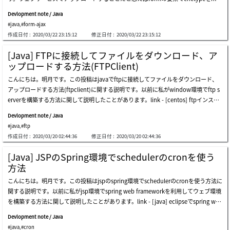
tipart/form-dataに設定してヘッダーにバウンダリーを設定し、アップロードするこ
リデータです。アップロードしましょう。プログレスバーが動くことを確認できま
Devlopment note / Java
とをサーバ側でバウンダリーデータを受け取ったらアップロードが完了します。ウェ
す。アップロードが完了しました。指定された「d:\work」フォルダにファイルが格
#java
,
#form-ajax
ブサービスのアップロードの仕様です。でもspringフレームワークはこの単純なアッ
納されたことを確認できます。ここまでjavaのサーブレット(servlet)の環境でファイ
作成日付 :
2020/03/22 23:15:12
修正日付 :
2020/03/22 23:15:12
プロードロジックが少し複雑になっています。そのため、よく要約をしていないとア
ルアップロード(プログレスバーでファイルアップロード状態を表示する方法)する方
ップロードを実装するたびに、忘れるか迷う時があります。以前、spring環境を構築
法に関する説明でした。ご不明なところや間違いところがあればコメントしてくださ
[Java] FTPに接続してファイルをダウンロード、ア
する方法に関して説明したことがあります。link - [java] eclipseでspring web frame
い。
ップロードする方法(FTPClient)
workを利用してウェブサービスプロジェクトを立ち上がる方法先にファイルアップ
こんにちは。明月です。この投稿はjavaでftpに接続してファイルをダウンロード、
ロードを実装するためにはmavenレポジトリから二つのライブラリをダウンロード
アップロードする方法(ftpclient)に関する説明です。以前に私がwindow環境でftp s
して連携しなければならないです。そしてmvc-config.xmlでアップロードする時フ
erverを構築する方法に関して説明したことがあります。link - [centos] ftpインスト
ァイルサイズのリミット設定をしなければならないです。そのあと、ファイルアップ
ールする方法(vsftpd)link - [window] windowでftpサーバを構築する方法ftpclient
ロードするウェブページ(jsp)を生成しましょう。そのあと、サーバ側のcontollerを
Devlopment note / Java
プロトコールは以前ほどではないけれども、様々でファイル転送プロトコールとして
作成しましょう。ここまで作成したらuploadする準備は完了しました。そうすれば
#java
,
#ftp
使うところがあるので紹介します。先、java環境でftpを使うようにはライブラリを
起動しましょう。アップロードする前のindex.htmlの状況です。アップロードしよう
作成日付 :
2020/03/20 02:44:36
修正日付 :
2020/03/20 02:44:36
ダウンロードおよび参照しなければならないです。repository - https://mvnreposit
と思うファイルは150mbのサイズのバイナリデータです。アップロードしましょう。
ory.com/artifact/commons-net/commons-net/3.6ftp client環境を必ずウェブサー
プログレスバーが動くことを確認できます。アップロードが完了しました。指定され
[Java] JSPのSpring環境でschedulerのcronを使う
ビスで使うことだけではないのでconsoleで作成しましょう。上のソースはprogram
た「d:\work」フォルダにファイルが格納されたことを確認できます。ここまでjava
方法
のmain関数でftp環境のファイルとディレクトリをすべて削除して「ftptest/uploa
のspring環境でファイルアップロード(プログレスバーでファイルアップロード状態
こんにちは。明月です。この投稿はjspのspring環境でschedulerのcronを使う方法に
d」のディレクトリのファイルと派生ディレクトリ、ファイルをすべてアップロード
を表示する方法)する方法に関する説明でした。ご不明なところや間違いところがあ
関する説明です。以前に私がjsp環境でspring web frameworkを利用してウェブ環境
して、「ftptest/download」にすべてダウンロードすることです。上のファイルを
ればコメントしてください。
を構築する方法に関して説明したことがあります。link - [java] eclipseでspring web
「ftp://localhost(ftptest/ftp)」にアップロードするでしょう。そしてまた上のファ
frameworkを利用してウェブサービスプロジェクトを立ち上がる方法cronとは簡単
イルを(ftptest/download)にダウンロードするでしょう。そうすればプログラムを実
Devlopment note / Java
に考えるとスケジューラだと思えば良いです。以前、unix時代に使ったschedulerの
行しましょう。「ftp://localhost(ftptest/ftp)」にアップロードされたか確認しまし
#java
,
#cron