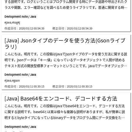
する説明です。ログということはプログラム開発する時にデータ追跡や呼出されたク
ースでcssファイルを二つ読み込みます。上のcssファイルを下記のディレクトリに設
ラスや関数、エラー確認などを調べるため使うライブラリです。普通に開発する時に
定します。設定は完了しました。プログラムを実行して結果を確認しましょう。ここ
はideツールを利用してデバックすればデータ追跡ができますが、開発が終わってプ
までjavaでpdfを出力する方法(itextpdf)に関する説明でした。ご不明なところや間
Devlopment note / Java
ログラムをコンパイルやビルドした後、productionにリリースになったらデータ追
違いところがあればコメントしてください。
#java
,
#log4j
跡することはしやすくないです。でも、完璧なプログラムなら問題ないですが、人間
作成日付 :
2020/03/12 00:54:39
修正日付 :
2020/03/12 00:54:39
が作ったプログラムなのでバグが必ずあるし、そのバグによって間違い演算してエラ
ーが発生します。エラーが発生する時にデータを追跡ができなければならないです
[Java] Jsonタイプのデータを使う方法(Gsonライブ
が、それがログ機能によってデータを探せるのができます。javaではログライブラリ
ラリ)
が様々がありますが、その中でlog4jが一番簡単だし、楽なライブラリだと思いま
こんにちは。明月です。この投稿はjavaでjsonタイプのデータを使う方法に関する説
す。ログはただエラー追跡だけではなく、ユーザアクションパターンやシステムメモ
明です。jsonデータは「キー:値」になっているデータオブジェクトで人間が読める
リパターンなどを追跡して様々に統計データを活用することができます。javaでlog4
テキスト形式の開放型標準フォーマットということです。javaでデータオブジェクト
jを使うためにmavenレポジトリを通ってlog4jライブラリを連携しなければならない
をjsonタイプに変換するためにはgoogleで提供するgsonのライブラリを使います。
です。repository - https://mvnrepository.com/artifact/org.apache.logging.log4j/l
Devlopment note / Java
まず、mavenでgsonを登録してライブラリを連結しましょう。reference - https://m
og4j-core/2.13.1実際にプログラムの中で作成しましょう。link - https://logging.apa
#java
,
#gson
vnrepository.com/artifact/com.google.code.gson/gsonmaven repositoryに接続
che.org/log4j/2.0/manual/api.htmllog4jはconsoleやファイルログ以外にメール送
作成日付 :
2020/03/11 00:30:15
修正日付 :
2020/03/11 00:30:15
してgsonの最新maven情報を読み込みます。私はeclipseを利用するのでeclipseのp
信、データベース設定などがあります。設定によって追加することができます。link
om.xmlに登録します。登録した後、maven updateをしてライブラリを連結しま
- https://logging.apache.org/log4net/release/manual/configuration.htmlここまで
[Java] Base64をエンコード、デコードする方法
す。そしてテストクラスを作成して試してみましょう。以前にシリアライズに関して
javaで使うログライブラリ(log4j)を使う方法に関する説明でした。ご不明なところや
こんにちは。明月です。この投稿はjavaでbase64をエンコード、デコードする方法
説明したことがあります。link - [java] シリアライズ(直列化: serializable)シリアライ
間違いところがあればコメントしてください。
に関する説明です。base64とは実は様々な複雑な説明がありますが、私が簡単に説
ズとかjsonタイプに変換するのはデータをstringタイプに変換することができること
明するとbyteタイプになっているbinaryデータをプログラム間にデータ交換をた
です。結果は違いますが、仕様によって各良い点があるし悪い点があるでしょう。シ
め、ascii文字に変換しているコードをbase64といいます。つまり「byteデータやstr
リアライズはクラスのインスタンスをバイナリ化することなので、見えない変数(pri
Devlopment note / Java
eamデータをstringのタイプに変換すること、stringの値はcharのデータ範囲を超え
vate)までデータが変換します。でも人間が読みにくいデータ構造に変換します。jso