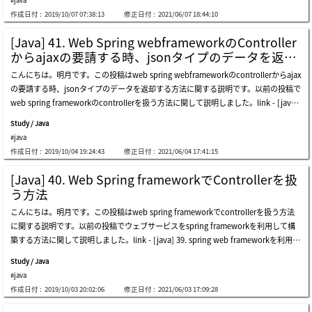
する時代にウェブデザイナーさんがプログラム言語に慣れてないし使いにくい時、デ
(&lt;, &gt;, &amp;, ', ")をxmlエンティティコード(&amp;lt;, &amp;gt;, &amp;, &am
作成日付 :
2019/10/07 07:38:13
修正日付 :
2021/06/07 18:44:10
ザイナー専用言語という話(?)がある時がありました。この話が本当かは知りません
p;#039, &amp;#034)に変換 fn:escapexml(string)一致する文字列のインデックス fn:i
が、確実にjavaプログラム言語より簡単だし使いやすいです。そしてプロジェクト中
ndexof(string, sbustring)文字列をseparatorの文字によって配列に分離 fn:split(stri
[Java] 41. Web Spring webframeworkのController
で作成したプログラム言語と別の概念なのでcontrollerとview、つまりfront-endとb
ng, separator)配列をseparatorの文字で結合 fn:join(array, separator)文字列の長さ
からajaxの要請する時、jsonタイプのデータを返却
ack-endが区分されて開発することができます。この話はプロジェクト工程の話です
を返却 fn:length(string)strin
する方法
こんにちは。明月です。この投稿はweb spring webframeworkのcontrollerからajax
が、back-endはデータベースやサーバ環境設定、構成する開発を担当するし、front
の要請する時、jsonタイプのデータを返却する方法に関する説明です。以前の投稿で
-endはcssやjavascript言語を使ってプログラムすることの意味です。でも、私の場
web spring frameworkのcontrollerを扱う方法に関して説明しました。link - [java]
合はそんなに区分して開発したことがありませんね。開発経歴は少ない時にはウェブ
40. web spring frameworkでcontrollerを扱う方法controllerとはウェブブラウザか
デザイナーからウェブデザインのイメージなどを渡って受けたら仕様によりcssに変
Study / Java
ら要請すると実行する関数を探して実行します。その後、ウェブブラウザに応答する
換、javascriptを作成するし、以降にはajax概念ができて、データ値はjavascriptで処
#java
役割までします。しかし、ここでcontrollerメソッドは基本的にstring値をリターン
理することにしました。その後、bootstrapなどで開発者に合わせる画面開発方法や
作成日付 :
2019/10/04 19:24:43
修正日付 :
2021/06/04 17:41:15
することになっています。このstringタイプはviewファイル名を探すために作成する
工程概念ができて画面から納品まで開発者(デベロッパー)がすべて担当して作業しま
ことになっています。でも、我々がajaxでウェブページのhtmlのデータを受け取る場
した。いつかウェブデザイナーという方がプロジェクトから見たことがないですね。
[Java] 40. Web Spring frameworkでControllerを扱
合もありますが、普通はjsonタイプでデータを受け取る方法が普通ですね。そうした
単純な私の経験なので一般的にはありません。なので最近はプロジェクトを立ち上が
う方法
ら、viewのhtmlファイルをマッピングすればだめですね。逆にリターン値でデータ
って完成するには勉強しなければならないことが多いですね。jstlの話に戻ってま
こんにちは。明月です。この投稿はweb spring frameworkでcontrollerを扱う方法
値を格納して受け取る必要があります。サーブレットみたいですね。リターン値をn
ず、jstlを使うためにはpom.xmlにライブラリを追加しなければならないです。そし
に関する説明です。以前の投稿でウェブサービスをspring frameworkを利用して構
ullや文字がないstringタイプでリターンしてパラメータのhttpservletresponseのget
てjstlライブラリを使うためにはjspファイルの上に宣言して使ったらよいです。jstlを
築する方法に関して説明しました。link - [java] 39. spring web frameworkを利用し
writerの関数は使うことはどうでしょう。可能です。でも、そうことにしたらspring
使う方法にはライブラリより接頭辞の使い方が違います。まず、ライブラリの週類は
てウェブサービスプロジェクトを作成する方法controllerとはクライアント(browse
frameworkでサーブレット文法を使う気がしますね。それならもっとspringらしいな
五つあります。一般プログラム言語を処理する変数宣言、出力、簡単な条件文、
Study / Java
r)から要請があればホストを取り除いたアドレス値をパーシングして当該なメソッド
作成する方法に関して説明します。以前私がspring環境を設定する時、mvc-config.x
#java
を呼び出す機能です。このアドレス値でパーシングしてメソッドを呼び出す時に一番
mlで設定していることに説明したことがあります。link - [java] 39. spring web fram
作成日付 :
2019/10/03 20:02:06
修正日付 :
2021/06/03 17:09:28
やりやすい方法は各のページで呼び出す方法をあり、よく使いますが、その以外には
eworkを利用してウェブサービスプロジェクトを作成する方法ここでajaxのための設
複数ページや正規表現の方法で呼び出す方法もあります。または呼び出すヘッダーの
定を追加しましょう。先にmvc-ajax-config.xmlを追加します。上のxml設定ファイ