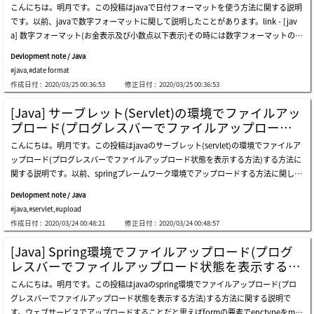
こんにちは。明月です。この投稿はjavaで日付フォーマットを使う方法に関する説明
のブログのrssファイルを利用しましょう。link - https://www.nowonbun.com/rss
ればコメントしてください。
です。以前、javaで数字フォーマットに関して説明したことがあります。link - [jav
上の例でchannel-&gt;item-&gt;title-&gt;をコンソールに出力しましょう。上の例は
a] 数字フォーマット(お金表示及び小数点以下表示)その時には数字フォーマットのd
httpurlconnectionを利用してデータを取得しました。自分のブログは普通のウェブ
ecimalformatを使いましたが、データフォーマットはdateformatを使います。date
ホスティングではないので、ヘッダーが正常に表示されません。そのため、jsoup.c
Devlopment note / Java
形式からstringに変換、またはstringからdate形式に変換することはsimpledateform
onnectを使うとエラーが発生します。stringデータをdocumentタイプに生成しま
#java
,
#date format
atクラスです。simpledateformatのフォーマットパターンは下記とおりになりま
す。 select関数を使って探索を開始します。結果はitemのtitleは各投稿のタイトルな
作成日付 :
2020/03/25 00:36:53
修正日付 :
2020/03/25 00:36:53
す。link - https://docs.oracle.com/javase/8/docs/api/java/text/simpledateformat.
のでコンソールに出力します。上の例はxmlを利用しましたが、htmlファイルも探索
html 文字 日付及び時間コンポーネント 表示 例 g era designator text ad y year year
ができます。ブログの名を取得しましょう。htmlファイルも取得してタグのclassで
[Java] サーブレット(Servlet)の環境でファイルアッ
1996; 96 y week year year 2009; 09 m month in year (context sensitive) month jul
探索します。結果はブログの名がよく出力されました。ここまでjavaでjsoupを利用
プロード(プログレスバーでファイルアップロード
y; jul; 07 l month in year (standalone form) month july; jul; 07 w week in year nu
してxmlファイル(html)を扱う方法に関する説明でした。ご不明なところや間違いと
状態を表示する方法)する方法
こんにちは。明月です。この投稿はjavaのサーブレット(servlet)の環境でファイルア
mber 27 w week in month number 2 d day in year number 189 d day in month n
ころがあればコメントしてください。
ップロード(プログレスバーでファイルアップロード状態を表示する方法)する方法に
umber 10 f day of week in month number 2 e day name in week text tuesday; tu
関する説明です。以前、springプレームワーク環境でアップロードする方法に関して
e u day number of week (1 = monday, ..., 7 = sunday) number 1 a am/pm marker
説明したことがあります。link - [java] spring環境でファイルアップロード(プログレ
text pm h hour in day (0-
Devlopment note / Java
スバーでファイルアップロード状態を表示する方法)する方法jspの領域の部分はサー
#java
,
#servlet
,
#upload
ブレットと同じだと思いますが、サーバーサイドの実装が違うので説明します。サー
作成日付 :
2020/03/24 00:48:21
修正日付 :
2020/03/24 00:48:57
ブレットのプログラムを構築する方法に関しては以前に説明したことがあります。li
nk - [java] web serviceプログラムのservletを作成方法(eclipse)先にサーブレットの
[Java] Spring環境でファイルアップロード(プログ
ウェブサービスを構築してindex.jspファイルを作成しましょう。上のソースはsprin
レスバーでファイルアップロード状態を表示する方
gプレームワーク側で作成したjspファイルと同じです。「localhost/upload」のパス
法)する方法
こんにちは。明月です。この投稿はjavaのspring環境でファイルアップロード(プロ
でファイルをアップロードするでしょう。アップロードするためにweb.xmlを設定す
グレスバーでファイルアップロード状態を表示する方法)する方法に関する説明で
る必要があります。これからプログラムを起動しましょう。アップロードする前のin
す。ウェブサービスでアップロードすることだと思えばformの要素でenctypeをmul
dex.jspの状況です。アップロードしようと思うファイルは150mbのサイズのバイナ