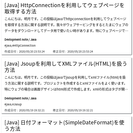
バーを開発する時もあります。つまり、内部重要なプログラムの流れはソケットサー
ーバ間の通信です。ここまではindex.jspと/broadsocketのwebsocket通信部分で
[Java] HttpConnectionを利用してウェブページを
バですが、ソケットサーバをコントロールプログラムはウェブプロジェクトで開発す
す。これからは運用者とサーバ間の通信です。ソース作成は完了しました。デバッグ
取得する方法
ることです。そのため、javaでソケット通信する時が全然ないことではないので、そ
して実行しましょう。他のブラウザで運用者ユーザを接続しましょう。接続すると運
こんにちは。明月です。この投稿はjavaでhttpconnectionを利用してウェブページ
のようなc#みたいに模擬サーバやクライアントが必要です。pythonのサーバソケッ
用者ブラウザで三つのチャットが開いていることを確認できます。一般ユーザチャッ
を取得する方法に関する説明です。我々がウェブサービングをするとたまにウェブの
トを作成しましょう。link - [python] 18. ネットワーク(socket)通信する方法データ
トで各違うメッセージを送信しましょう。運用者ユーザの各チャットで各メッセージ
データをダウンロードしてデータ用で使いたい時があります。特にウェブページでは
サイズの転送バイトはlittleエンディアンを使います。次はクライアントをjavaで作成
が送受信したことを確認できます。今回は運用者ユーザが送信しましょう。各ユーザ
なくてもrssやウェブのデータなどを扱いたい時があります。その時にソケット通信
しましょう。上の例をみればclient(java)で10回のメッセージを送る時、メッセージ
のブラウザにメッセージを受信したことを確認できます。今回はユーザ2の閉じま
Devlopment note / Java
でデータを受け取ることが可能です。なぜならウェブサーバーもソケットサーバーな
にindex番号を付けて送信しました。順番通りに受信することを確認できます。サー
す。運用者のブラウザでユーザのチャットが消えました。仕様が大体に合います。デ
#java
,
#HttpConnection
ので、一般通信ソケットで通信が出来ます。でも、ただソケット通信でデータを取得
バにはメッセージを受け取ってコンソールに出力して「echo:」メッセージを付けっ
ザインとスクリプトは理
作成日付 :
2020/05/20 23:53:24
修正日付 :
2020/05/20 23:53:24
するためには通信プロトコルを合わせてヘッダー要請を送らなければならないです。
てclientに再送信したことも確認できます。今回はjavaのサーバを作成してpythonの
でも、ソケット通信でもヘッダーは自動設定してブラウザみたいにurlだけでデータ
クライアントで接続します。上のjavaでsocketserverクラスを利用してソケット通信
[Java] Jsoupを利用してXMLファイル(HTML)を扱う
を取得するクラスがありますが、それがhttpurlconnectionといいます。httpconne
サーバを作成しました。今回はpythonでクライアントを作成しましょう。clientでメ
方法
ctionの場合はウェブレンダリングはしないので、javascriptのajaxの動的なデータや
ッセージを作って10回のループでサーバにメッセージを送信します。その後、サーバ
こんにちは。明月です。この投稿はjavaでjsoupを利用してxmlファイル(html)を扱
計算値などはなくて、純粋なウェブサーバーから受け取ったデータだけ取得できま
にはメッセージのメッセージにechoの文字列を付けてclientでメッセージを送信しま
う方法に関する説明です。プロジェクトを作成するとxmlファイルをよく使います。
す。一番上の結果200はウェブサーバーから正常にデータを受け取ったの正常コード
す。java server - python clientも問題なしでよくできます。javaサーバでエラーメッ
特にウェブの場合は画面デザインはhtml形式で作成します。xmlの形式はタグが開
です。次は接続アドレスにパラメータが付けることをちゃんと確認できます。次は私
セージが表示される理由はclientで強制終了すればexceptionに発生します。javaの6
く、閉めるの構造でアトリビュートやデータになっています。xmlを探索する方法は
のブログの最初の投稿のデータを出力した結果です。view-sourceで確認すると同じ
0番目exceptionでエラーメッセージが表示され
Devlopment note / Java
様々の方法がありますが、最近はjqueryのsizzleエンジンでcssselectorでタグを探索
データだと判断できます。今回はpost方式をテストするサイトが特にありませんが、
#java
,
#Jsoup
してデータを取得する方法をよく使っています。でもjqueryはjavaのライブラリでは
パラメータをヘッダーに入れることだけの差なので特に問題がありません。以前、js
作成日付 :
2020/05/19 19:32:21
修正日付 :
2020/05/19 19:32:21
なく、javascriptのライブラリです。javaにはjsoupというライブラリがあります。 j
oupでhtmlを探索する方法に関して投稿したことがあります。link - [java] jsoupを
queryのcssselectorと同じ方法で探索が可能です。jsoupを使うためにはmavenを利
利用してxmlファイル(html)を扱う方法その二つの機能をちゃんと混ぜって作成する
[Java] 日付フォーマット(SimpleDateFormat)を使
用してライブラリをダウンロードしなければならないです。repository - https://mv
とhtmlの望むデータを取得できます。ここまでjavaでhttpconnectionを利用してウ
う方法
nrepository.com/artifact/org.jsoup/jsoup/1.12.1xmlを探索テストをするためにこ
ェブページを取得する方法に関する説明でした。ご不明なところや間違いところがあ