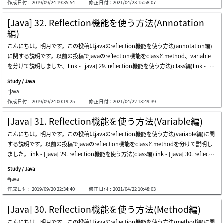
作成日付 :
2019/09/24 19:35:54
修正日付 :
2021/04/23 15:58:07
ロジェクト内部でjsonタイプの構造体を使います。stringタイプになっているjsonデ
しょう。次は初期rootのidのパスワードを設定しましょう。そしてservices.mscに表
ータをクラスに変換することやクラスタイプにあるデータをstringタイプのjsonデー
示するラベル名とポート設定ですが、特異事項がなければdefaultでnextボタンを押
[Java] 32. Reflection機能を使う方法(Annotation
タに変換しようと思えばjava標準ライブラリでは変換クラスや関数がないので変換関
下しましょう。使用中でフィードバックを可否ですが、チェック解除してnextボタン
編)
数を作成しなければならないです。作ったと思っても様々なケースを予想してテスト
を押下しましょう。これからinstallが始まります。インストールが完了すればスター
こんにちは。明月です。この投稿はjavaのreflection機能を使う方法(annotation編)
や検証をしなければならないです。つまり、我々がやろうと思ったプロジェクトがあ
トメニューでmariadbフォルダが生成されます。この中でmysql clientをクリックし
に関する説明です。以前の投稿でjavaのreflection機能をclassとmethod、variable
るのにその付属関数を作ることで時間がたくさんかかることになります。それでapa
て接続します。そしてmysqlデータベースで接続してuser情報を確認しましょう。そ
を分けて説明しました。link - [java] 29. reflection機能を使う方法(class編)link - [ja
cheではよく使うソースなどをライブラリを公開しますが、それをオープンライブラ
してユーザを一つ生成して権限を与えます。これでsql
va] 30. reflection機能を使う方法(method編)link - [java] 31. reflection機能を使う
リだといいます。このオープンライブラリはmavenというプログラムとmaven repo
Study / Java
方法(variable編)今まではreflectionがクラスを割り当てするか内部関数、変数の値を
sitoryを通ってオープンライブラリを簡単に検索してプロジェクトに自動に依存性チ
#java
取得することで使いました。javaではannotationは機能が何もないです。annotatio
ェックまでして連結することができます。(依存性チェックとはaライブラリを参照し
作成日付 :
2019/09/24 00:19:25
修正日付 :
2021/04/22 13:49:39
nはjavaでメタデータの役だけです。つまり、javaのコードの解析記述や説明に関数
ます。でもaライブラリを使うためにはbとcのライブラリが必要です。それならmav
データです。でも、annotationはjavaのreflectionと一緒で使えば単純なメタデータ
enではaというプロジェクトだけ連結すれば自動にbとcライブラリまでダウンロード
[Java] 31. Reflection機能を使う方法(Variable編)
の機能だけではないです。上の例をみれば、exampleでアノテーションの値を取得し
して連結する機能ということです。)私もmavenの詳細な仕様はわからないですが、
こんにちは。明月です。この投稿はjavaのreflection機能を使う方法(variable編)に関
て設定されているvalueの値をコンソール出力に出力しました。ここまでみればアノ
簡単にオープンライブラリを連結して使えるプログラムだということまで知っていま
する説明です。以前の投稿でjavaのreflection機能をclassとmethodを分けて説明し
テーションのreflectionは別に活用度がなさそうです。上のソースをみればexample
す。他の言語ではc#のnugetがあるしphpはcomposer、pythonにはpipがありま
ました。link - [java] 29. reflection機能を使う方法(class編)link - [java] 30. reflectio
クラスでメンバー変数を二つを宣言します。そして親抽象クラスのコンストラクタか
す。それならmavenをインストールしてeclipseに連結して使いましょう。(私はjava
n機能を使う方法(method編)classとmethodにはstringでクラスやメソッドを探して
らdependancyinjectionのアノテーションを持っている変数に変数に関してインス
を使う時によく使うツールはeclipseです。)link - https://maven.apache.orgサイト
Study / Java
割り当てすることや呼び出すことが重要なreflection機能でした。このvariableでも
タンス生成します。結果でprint関数を呼び出すとnode1はnullではなく、print関数
でzipファイルをダウンロードしましょう。そして適当なところで圧縮を解凍しま
#java
別に違う機能があることではありません。メンバー変数はoopの特性でprivateのア
が呼び出せることを確認できます。上の関数はコンストラクタからautoexecuteアノ
す。そして「cmd」で当該なフォルダに行って「bin
作成日付 :
2019/09/20 22:34:40
修正日付 :
2021/04/22 10:48:03
クセス修飾子によりカプセル化します。link - [java] 14. オブジェクト指向プログラ
テーションを持っている関数を探して実行する関数です。print関数とrun、testはア
ミング(oop)の4つ特性(カプセル化、抽象化、継承、多相化)普通はクラス内部でrefle
ノテーションが設定されているので実行されることを確認できます。元にアノテーシ
[Java] 30. Reflection機能を使う方法(Method編)
ctionを利用して変数の値を取得することではないです。なので別に必要性がありま
ョンはメタデータの機能だけありますが、reflectionと一緒に使えば依存性注入や実
こんにちは。明月です。この投稿はjavaのreflection機能を使う方法(method編)に関