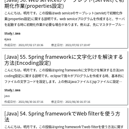
やすいではないかと紹介しようと思います。リンク - https://fullcalendar.io/一応full
ょう。率直に不可能ではありませんが、safe threadではなく、non thread phpで作
期化作業(properties設定)
calendarを使うために該当なjavascriptとスタイルシート(css)をダウンロードして使
成すればいいですが、これがメモリ管理が難しいと聞きました。(実際に私も使った
こんにちは。明月です。この投稿はweb serviceのサーブレット(servlet)で初期化作
ってもよいですが、ウェブ環境の性能のため、cdnリンクを使うほうをお勧めしま
ことがないので。。。)&nbsp;それならまず、apacheでphpサーバーを構築しましょ
業(properties設定)に関する説明です。web serviceプログラムを作成すると、サーバ
す。ダウンロードリンク - https://fullcalendar.io/docs/initialize-globalscdnリンク
う。これは以前に説明した構築の方法と同じです。そのため、別にphpを構築する方
を起動する時に初期化作業が必要な場合があります。例えば、先にマスタテーブルの
- https://www.jsdelivr.com/package/npm/fullcalendar .fc-header-toolbar { paddi
法は省略します。link - [php] php 開発環境設定とeclipse(ide)の設定&nbsp;まず、i
データをインスタンス生成してメモリに割り当てするか、サーバの実行ディレクトリ
ng-top: 1em; padding-left: 1em; padding-right: 1em; } #calendar-container { bor
ndex.phpにphpinfo()を呼び出して画面に表示しましょう。를
Study / Java
設定などがあります。また、先に我々がweb serviceでormをjpaで使う場合、最初に
der: #000 1px solid; padding: 10px; margin: 20px 0px; } #calendar a { color: #000;
#java
connection初期化が必要です。上の例は先にindex.htmlページを要請すればajaxでt
} #calendar1 a { color: #000; } #calendar2 a { color: #000; } (function(){$(function
作成日付 :
2021/07/02 17:10:36
修正日付 :
2021/07/02 17:10:47
est.jsonのデータを取得します。最初、起動する後でindex.htmlがローディングしま
(){ var calendarel = $('#calendar')[0]; var calendar = new fullcalendar.calendar(ca
す。その後でtest.jsonを呼び出す場合に時間がどのぐらいかかるかを確認するプログ
lendarel, { height: &
[Java] 55. Spring frameworkに文字化けを解決する
ラムです。結果は約1秒ほどの時間がかかります。時間がかかる理由は最初にconnec
方法(Encoding設定)
tion初期化するために時間がかかることです。再起動せずに同じページを再更新(f5 -
こんにちは。明月です。この投稿はspring frameworkに文字化けを解決する方法(en
reload)をすればajaxでデータを取得することが1秒もかからないです。この意味はサ
coding設定)に関する説明です。eclipseで我々がプログラムを作成する時、基本的に
ービスが最初だけ少し(?)遅くなることで初期化する必要がありませんが、それでも
ファイルの文字コードを設定します。上の例はjavaファイルとjspファイルに設定し
少し完璧(?)に設定するためには初期化を別途にするほうが良いです。初期化設定はw
た文字コードですが、その以外にxmlファイルやpropertiesファイルにも我々は基本
eb.xmlで設定します。実行順番は初期化するクラスが一つではない場合はload-on-st
Study / Java
的にutf-8を設定します。このことはファイルに関する文字コードなのでサーバとク
artupを通って順番を設定することができます。initcontrollerクラスはhttpservletの
java
ライアント間の通信の文字コードではありません。つまり、ブラウザから要請する
クラスを継承します。そしてinit関数でormを通ってデータを取得することでorm co
作成日付 :
2021/06/30 16:37:16
修正日付 :
2021/06/30 16:37:16
時、その中では要請ヘッダー値があるし、このヘッダーの文字コードを指定しなけれ
nnectionを生成します。初期化で取得する関数はマスタテーブルを先にメモリに割
ばならないです。また、ブラウザから要請したことをまた、controllerの値とviewの
り当てしてcontrollerでは再使用することでパフォーマンスを上がります。最初の起
[Java] 54. Spring frameworkでWeb filterを使う方
データをパーシングして返却するけど、ここにも文字コードの設定が必要です。上の
動からデータ取得が速いことを確認できます。その以外にウェブの環境設定データを
法
ソースを作成して起動すればindex関数が呼び出してindex.jspファイルがパーシング
設定する場合があります。例えば、ライセンスキーやsmtpのemailパスワードなどが
こんにちは。明月です。この投稿はspring frameworkでweb filterを使う方法に関す
になってテキストボックスとsubmitボタンがある画面が表示されます。そしてtextb
あります。initcontrollerでpropertyを取得する関数を作成しました。staticタイプの