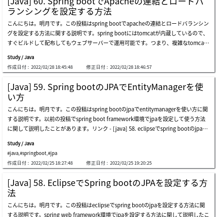
[Java] 60. Spring bootでApacheの連結とロードバ
続キャッシングはapacheで管理して、動的ウェブ処理(htmlパッシング処理)はアプ
定観念のせいで、この方式がセキュリティで有効かとずっと悩みました。実は認証だ
ランシングを設定する方法
リケーションサーバー(was:tomcat)で管理します。また、その負荷がもっと多くな
けできると思えばその情報をサーバーのセッションに置く理由がないですが。。思え
こんにちは。明月です。この投稿はspring bootでapacheの連結とロードバランシン
ると、tomcatを複数に分けてロードバランシングで管理することで大容量のトラフ
ば今まで何でそんなに非効率的にログイン情報をセッションに置いたかと思われます
グを設定する方法に関する説明です。spring bootにはtomcatが内蔵しているので、
ィックを処理します。一旦、以前の投稿で簡単に説明しましたが、apacheで同じses
ね。reference - https://ansibytecode.com/jwt-peek-into-the-jargon-java-web-tok
すぐビルドして配布してもウェブサーバーで運用可能です。つまり、複雑なtomcat
sionなら同じtomcatを要請するように設定しましたが、状況により1番のtomcatで
en/jwtは上のイメージみたいに「xxxxx.xxxxx.xxxxx」の構造になっています。ま
設定が必要ないです。このウェブというのはブラウザから要請と応答処理で接続から
要請応答したコネクションが2番のtomcatに転換する場合もあります。その状況とい
ず、headerはトークンタイプやアルゴリズム情報に関して設定されています。 そし
Study / Java
パーシングまで様々な処理があります。でもトラフィック(接続者)が多くなるとtom
うのはいきなり1番のtomcatがショットダウンしたり、急に一つのサーバーに大容量
てpayloadはセッションみたいに使う情報が
作成日付 :
2022/02/28 18:45:48
修正日付 :
2022/02/28 18:46:57
catサーバーだけでは足りないので、apacheとtomcatで分割して役割を割り振りし
のトラフィックが発生するとapacheのロードバランシングが移動させます。その以
ます。役割というのはブラウザの要請と応答処理、様々なプロトコール処理をapach
外の様々な状況がありますが、代表的にはその二つのケースではないかと思います。
[Java] 59. Spring bootのJPAでEntityManagerを使
eに任せて、tomcatはhtmlパーシングとセッション管理の役割をします。それでapa
ここで問題が発生することがセッションです。セッションというのは簡単に説明しま
い方
cheサーバーとtomcatサーバーを連結する方法がありますが、以前の投稿でapache
す。ブラウザで各サイトに接続するたびにローカルで格納しているデータでクッキー
こんにちは。明月です。この投稿はspring bootのjpaでentitymanagerを使い方に関
とtomcatを連結する方法に関して説明したことがあります。リンク - [centos] apac
ということがあります。上のヘッダー情報は私がブラウザでブラぐを接続する時の接
する説明です。以前の投稿でspring boot framework環境でjpaを設定して使う方法
heとtomcatの連携でも、spring bootにはtomcatがフレームワークの中で含めてい
続情報です。ここではクッキーの値がアルゴリズムで暗号化になっています。暗号化
に関して説明したことがあります。リンク - [java] 58. eclipseでspring bootのjpaを
る形になっています。それでtomcatの設定(以前のserver.xml)をプロジェクトの中で
になっていても、このクッキーというのはブラウザでデータを見ることができます。
設定する方法しかし、以前の問題はjparepositoryインターフェースを継承して使う
設定しなければならないです。まず、以前のプロジェクトから@configurationアノ
このデータをなぜブラウザで持っているかを説明するとブラウザの歴史の内容まで説
Study / Java
ことです。jparepositoryインターフェースのことが問題があることではありませ
テーションを宣言したajpconfigクラスファイルを生成しましょう。ajpconfigクラス
明しなければならないので説明しにくいですが、簡単に説明するとウェブプロトコー
#java
,
#springboot
,
#jpa
ん。データベースコネクションを簡単にアクセス可能にするし、トランザクション処
を上みたいに作成してapplication.propertiesにtomcat.ajp.portを追加しましょう。
ル仕様はソケット非同期の形、つまり、ソケットで要請する時接続して応答すると接
作成日付 :
2022/02/25 18:27:48
修正日付 :
2022/02/25 19:20:25
理を自動に処理することで凄く楽な部分です。でも、この自動に処理することが問題
apache設定の場合あｈmod_jk.soファイルをインストールしてhttpd.configファイ
続を切
があることです。自動というのは初期設定は凄く簡単にすることで良い部分ですが、
ルを修正するし、workers.propertieファイルを追加します。(windowの場合あｈap
[Java] 58. EclipseでSpring bootのJPAを設定する方
結局、トランザクションをコントロールすることで限界があることです。例えば、複
ache loungeからダウンロードします。 リンク - https://www.apachelounge.com/
法
数のテーブルを同時に入力して処理する途中でエラーが発生します。その場合はすべ
download/)これからapacheを起動してイクリプスからspring bootを起動しましょ
こんにちは。明月です。この投稿はeclipseでspring bootのjpaを設定する方法に関
てロールバックしなければならないですが、トランザクションを一つのテーブルでは
う。ajpプロトコールが起動されることを確認できます。apacheで80を接続するとto
する説明です。spring web framework環境でjpaを設定する方法に関して説明したこ
なく、同時に複数のテーブルを制御することが簡単ではないし、ソースが複雑になる