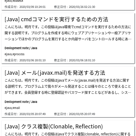
#java
,
#base64
ない(データ値が127)ものになっている」ということです。先に簡単なファイルをio
nの場合はプロパティがないデータ(getterがない変数)ならjsonタイプに変換するこ
作成日付 :
2020/03/09 10:24:01
修正日付 :
2020/03/26 02:21:30
で読み込んでbase64に変換します。pcに「hello world」という値がある「test.txt」
とは限界があります。でも人間が読みやすいテキストテキストに変換します。意味は
を準備しました。そしてそれを読み込んだらbyteタイプのbinaryになります。そのbi
データ構造の直接に修正ができることです。プロジェクトの仕様によってシリアライ
[Java] cmdコマンドを実行するための方法
naryをbase64に変換します。実行結果は下記とおりになります。それが「hello worl
ズかjsonタイプかに選択して使いましょう。ここまでjavaでjsonタイプのデータを使
こんにちは。明月です。この投稿はjava環境でcmdコマンドを実行するための方法に
d」のbase64コードです。またbase64コードになっているデータを元のbinary(byte
う方法に関する説明でした。ご不明なところや間違いところがあればコメントしてく
関する説明です。プログラムを作成する時にウェブアプリケーションや一般アプリケ
[])データに変換しましょう。実行結果は下記とおりになります。base64タイプをbyt
ださい。
ーションでほかのプログラムを実行するとか内部サーバをコントロールする時にあり
eタイプに変換しました。byteデータをstringタイプに変換して出力すると「hello w
ます。例えば、jankinsの場合、ウェブ環境でgitやsvnのコマンドを操作するとかシ
orld」が出ます。実はプログラム間に通信する時にbase64にエンコードやデコード
Devlopment note / Java
ェルコマンドでウェブ環境でサーバをコントロールするようなプログラムです。この
にするとデータ長さが増えるので非効率です。でも、base64を使うところはbinary
#java
,
#process
ようにプログラムを通ってシェルコマンドを使う場合がありますが、その時に使うこ
をstringに表現するところはイメージデータをstringデータで格納する時や、暗号化
作成日付 :
2020/03/06 18:01:10
修正日付 :
2020/03/06 18:01:10
とができるソースコードです。上の結果画面をみればコンソールに「cd」のコマン
されたファイルをstringデータとしてデータをデータ通信する時にはよく使います。
ドと「dir」のコマンドを実行して結果を出力する結果のイメージです。最後に「exi
ここまでjavaでbase64をエンコード、デコードする方法に関する説明でした。ご不
[Java] メール(javax.mail)を発送する方法
t」コマンドを実行してプログラムを終了します。eclipse環境で文字化けがあります
明なところや間違いところがあればコメントしてください。
こんにちは。明月です。この投稿はjavaでメール(javax.mail)を発送する方法に関す
が、単純にeclipseのエンコーディング問題です。実際に変数をデバッグでみれば日
る説明です。プログラム上で我々がメール発送することは様々のところで使えること
本語が入力されています。それでも文字化けの問題が解決できなければinputstreamr
ができます。会員登録する時に登録認証やパスワード探すことなどがあるし、システ
eaderにエンコーディングタイプを入れたら解決なります。ここまでjava環境でcmd
ム上で様々なアラームメッセージをメール発送することもできます。最近はsnsがた
コマンドを実行するための方法に関する説明でした。ご不明なところや間違いところ
Devlopment note / Java
くさんあるのでsnsでメッセージを発送する方法もよく使いますが、それでもまだ、
があればコメントしてください。
#java
,
#mail
メール発送機能はなくならないでしょう。私はgoogle mail(gmail)を通ってメールを
作成日付 :
2020/03/05 20:07:49
修正日付 :
2020/03/05 20:07:49
発送する例です。google mail - https://support.google.com/a/answer/176600?hl=j
a先にクロームに接続して右上のアカウント管理に行きましょう。(ログインができな
[Java] クラス複製(Clonable, Reflection)
かった状況なら先にログインしてから。)アカウント管理に移動して安全性の低いア
こんにちは。明月です。この投稿はjavaでクラス複製(clonable, reflection)に関する
プリのアクセスのタブに移動します。安全性の低いアプリの許可を有効にします。こ