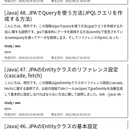
作成日付 :
2019/10/14 20:13:44
修正日付 :
2021/06/21 18:51:00
ン(transaction)は範囲を設定することができますが、範囲設定を通ってアトミック
らデータを取得してcontrollerから使うデータに変換する作業がdao(database acces
（atomicity）、一貫性（consistency）、独立性（isolation）、耐久性（durabilit
s object)クラスを作成することです。ウェブからは二つのデータ変換オブジェクトが
[Java] 48. JPAでQueryを使う方法(JPQLクエリを作
y）を守れられます。もっと理解しやくのため、ウェブを通って会員登録設定を作る
あります。それがdtoとdaoです。dtoはクライアント(ブラウザ)から要請するデータ
成する方法)
と思いましょう。会員登録を通って基本的なidと様々なテーブルにデータを同時にin
値をクラスインスタンスタイプに変換することで、この部分はspringで自動に処理し
こんにちは。明月です。この投稿はjpaでqueryを使う方法(jpqlクエリを作成する方
sertをすると思いましょう。でも、最初idがある基本情報テーブルにinsertを完了し
ます。link - [java] 40. web spring frameworkでcontrollerを扱う方法daoはデータ
法)に関する説明です。jpaで基本的にデータを取得する方法はentityで宣言されてい
て様々なテーブルにinsertする途中でエラーが発生しました。つまり、テーブル一つ
ベースのデータをクラスインスタンス値に変換する作業です。それも一部jpaフレー
るnamequeryを通ってデータを取得します。そしてリファレンスのjoinになったデ
の単位でトランザクション(transaction)をかけ、基本情報のデータをinsertしました
ムワーク側で処理します。でも、データを様々にjoinするか複雑に取得する場合があ
ータを取得するために取得するデータでlistの関数get、size関数を通ってデータを取
が、エラーが発生して他のテーブルにinsertをできませんでした。そうならデータの
るため、daoクラスを作成します。まず、daoクラスを作成するために共通的に使っ
Study / Java
得します。でも、上の方法の問題はデータをすべて取得してコード上のfilterや分岐
無結成を守られません。それですべてのデータがしっかりinsertにした後、commit
てい
#java
でデータを取得します。つまり、データが多いとシステムが遅くなります。そうなら
を通って一括で同時にデータが格納され、もし、エラーが発生すればcommitかわり
作成日付 :
2019/10/13 22:55:52
修正日付 :
2021/06/17 16:20:51
クエリでデータベースからデータを取得する段階でデータを分類して取得した後、処
にrollbackを通って途中でinsertしたデータをトランザクションが始まる前の状況に
理する方が良いです。jpaはクエリでデータを取得する方法が二つがあります。一つ
戻らなければなりません。それをトランザクション(transaction)範囲設定です。上の
[Java] 47. JPAのEntityクラスのリファレンス設定
はjpaで使うjpqlクエリで取得する方法とデータベースで使うsqlクエリで取得する方
ソースは私が途中でpersist関数を使ってデータを格納する関数を呼び出しました
(cascade, fetch)
法です。まず、データベースで使うsqlクエリを利用する例です。managerクラスのc
が、途中にruntimeexceptionで強制にエラーを発生しました。そして上のトランザ
こんにちは。明月です。この投稿はjpaのentityクラスのリファレンス設定(cascade,
reatenativequery関数を利用してデータベースのsqlクエリでデータを取得すること
クション(transaction)範囲でcommitを実行しなずにrollbackを実行することにして
fetch)に関する説明です。以前の投稿でideツール(eclipse)でjpaのentityを自動生成
ができます。問題はjpaで生成したentityクラスのマッピングでできないことです。jp
persist関数やmerge関数、remove関数で呼び出したデータがデータベースのデータ
して基本的に設定しなければならない方法に関して説明しました。link - [java] 46. j
aを利用して取得したデータはデータを修正すると、その値をデータベースにupdate
が更新しなずにそのままにトランザクション(transaction)範囲を設定
paのentityクラスの基本設定(@generatedvalue、 @manytomany)基本的な設定で
するし、削除するし、様々な作業ができます。でも、クラスのマッピングができなけ
Study / Java
プロジェクトを運用及び作成することは問題ないですが、パフォーマンスのためにも
ればjpaを使う理由がないです。そのため、jpqlクエリでデータを取得したデータで
#java
っと修正しなければならないことがあります。例えば、以前投稿で使ったデータベー
はなければjpa機能を完全に使えないです。実はjpqlクエリでもsqlと全然違う種類の
作成日付 :
2019/10/13 00:40:08
修正日付 :
2021/06/16 19:30:14
スでuserテーブルを検索してinfoテーブルのデータを読み込むことで基本的な設定で
クエリではありません。ほぼ90%は似てます。sqlクエリと違う点はテーブル名で
はuserのリファレンステーブルのinfoデータがありません。上の例をみればuserクラ
す。sqlにはテーブル名を大小文字区分なしで取得ができますが、jpqlはテーブル名
[Java] 46. JPAのEntityクラスの基本設定
スでgetinfos()を呼び出してstream式でデータを出力すればデータがないことで出力