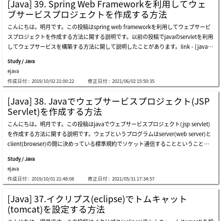
[Java] 39. Spring Web Frameworkを利用してウェ
情報やパラメータの値によって呼び出す方法もあります。@requestmapping@requ
ルをweb.xmlに設定しましょう。以前のコントローラーパッケージはcontrollerだっ
ブサービスプロジェクトを作成する方法
estmappingとはウェブから要請されたらアドレス値によって探索が可能にするアト
たですが、ajaxコントローラーパッケージはcontroller.ajaxです。contoller.ajaxパッ
こんにちは。明月です。この投稿はspring web frameworkを利用してウェブサービ
リビュートです。このアトリビュートはクラスとメソッドに使えます。上の例をみれ
ケージ中でクラスを生成します。ここのポイントは@responsebodyのアトリビュー
スプロジェクトを作成する方法に関する説明です。以前の投稿でjavaのservletを利用
ば「/home/index.html」を呼び出したらindex関数が実行されたことを確認できま
トです。@responsebodyを設定するとviewを探索しな
してウェブサービスを構築する方法に関して説明したことがあります。link - [java]
す。requestmappingは一つのページをマッピングすることではなく、複数のアドレ
38. javaでウェブサービスプロジェクト(jsp servlet)を作成する方法jsp servletという
スを一つの関数に呼び出すことができます。単純にアドレスを指定することより正規
Study / Java
のはjavaの言語でウェブサービスを構築するようにするフラットフォームだと思いま
表現式によりマッピングすることも可能です。呼び出すメソッドタイプによりマッピ
#java
す。つまり、サーバとクライアント(browser)の間のhttpプロトコールを利用してソ
ングすることもできます。その以外にもパラメータ、ヘッダーの値により関数探索が
作成日付 :
2019/10/02 21:00:22
修正日付 :
2021/06/02 15:50:35
ケット通信するウェブサービスを別途で構築する必要がなしでservletを利用して簡
可能です。仕様により区分して細かく使うことができますが、普通はそんなに細かく
単に通信環境を作られるようなフラットフォームです。ライブラリとフラットフォー
分けて設定しないです。細かく使くなったら逆に可読性が悪くなるし、プログラムだ
[Java] 38. Javaでウェブサービスプロジェクト(JSP
ムの差異はライブラリはさまざまな規約とapiを使うためにクラスや関数を作成して
け複雑になります。私もvalueとmethodの以外は使ったことがありません。model
Servlet)を作成する方法
おいたものだし、フラットフォームはどの環境を使うために先に構築しておいた環境
mapspringでマッピング関数を作成する時にパラメータがなくても構いません。マッ
こんにちは。明月です。この投稿はjavaでウェブサービスプロジェクト(jsp servlet)
です。そのため、servletはフラットフォームという意味にもっと近いと思います。こ
ピングは@requestmappingで区分されるからです。でも、ブラウザにパラメータ値
を作成する方法に関する説明です。ウェブというプログラムはserver(web server)と
のservletはウェブサービスを使うための先に構築された環境だと思います。しかし、
を受け取る時や様々なセッション情報、要請値(request)、応答値(response)を使う
client(browser)の間に決めっている標準規約でソケット通信することということで
そのservletは使うためにはとても不親切です。例えば、ブラウザから要請を受け取っ
時があります。そのため、基本的にmodelmap modelmap, httpsession session, htt
す。簡単に説明すると、client(browser)でurlアドレス含めているパスとparam strin
てservletでリターンするとhtmlデータをすべてstringタイプに変換しなければならな
pservletrequest req, ht
Study / Java
g(ホストアドレスの?の後で設定されている値)と基本的なhttpヘッダー情報を作成し
いです。上の例をみれば、doget関数のreponse値にhtmlタグをstringタイプに格納
#java
てserverに要請すれば当該な値を計算して規約とおりに返事して接続を切る規約をウ
します。簡単なhtml値でもステップ数が結構ありますね。それならもっと複雑なペ
作成日付 :
2019/10/01 21:48:08
修正日付 :
2021/05/31 17:34:57
ェブサービスといいます。それで我々はウェブサービスサーバを構築するためにはブ
ージを作ると思ったら一つのページでもすごく複雑になると思います。そうならhtm
ラウザから要請される値を解析してその値に合わせて返事ヘッダーとデータ値を作成
lファイルに作ってfilestreamで読み込んでstringで変換するなら？可能です。でも例
[Java] 37.イクリプス(eclipse)でトムキャット
しなければならないです。それをコンソール環境で作成することでは大変難しいこと
みたいにパラメータの値やpostデータ値を格納する時はreplace関数で置換しなけれ
(tomcat)を設定する方法
になります。javaには特定な要請を自動にパーシングして我々が簡単に宣言されてい
ばならないです。また、データをstringタイプで扱うことなのでcelipseではdebugエ