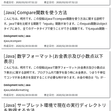
ができません。でも、jsonタイプになったデータは人間が見やすいし、プログラムを
作成日付 :
2020/03/02 07:52:22
修正日付 :
2020/03/02 07:52:22
す。そのため、「string」タイプと「string」タイプの文字列を合わせると思えば、
利用せずに修正も簡単です。逆にそれがjsonよりいいことがセキュリティにはよいで
下記の処理になります。stringで文字列を合併すれば上のフローとおりに文字列が合
しょう。2.プラットフォームの制約があります。java言語でシリアライズしたデータ
[Java] Compare関数を使う方法
併されます。つまりstringにstringを合併すれば新しいstringが割当します。それなら
はc#やpythonなどで逆シリアライズができません。正確には出来ないことではない
こんにちは。明月です。この投稿はjavaでcompare関数を使う方法に関する説明で
「string test = "abc" + "def" + "ghi" + "jkl";」は合併フローがすごく複雑になりま
ですが、データ漏れが発生します。3.クラス修正があれば、以前シリアライズしたデ
す。javaで値を比較する関数で「equals」関数があります。このequals関数はobject
す。そのため、stringとstringを合併することはパーフォーマンスに影響がありま
ータを逆シリアライズする時にデータ漏れが発生する可能性があります。シリアライ
タイプにあり、全てのデータタイプで使うことができる関数です。でもequals関数は
す。そうすれば上のarrayタイプじゃなく、連結リストタイプ(list)みたいに文字列を
ズの利点はセキュリティがよいし、クラス自体をバイナリするため、クラス状態をロ
ただデータ値が同じか同じじゃないかと判断だけできるし、比較データがどっちがも
「add」関数で追加する方法がないかと疑問になります。それがarrayタイプじゃな
グにして把握することでよいでしょう。上の例は「node」クラスを割当てしてバイ
Devlopment note / Java
っと大きいかは知ることができません。もちろんif関数で「if (a &gt; b) else if (a &lt;
く、listタイプで文字列を合併するのが「stringbuffer」と「stringbuilder」です。上
ナリ化(byte[])にしてファイルに格納しました。格納したデータをまた読み込んでク
#java
,
#compare
b) else」でチェックしてもいいですが、少し品格があるように実装することはcomp
の例だけでみれば差異がそんなになさそうです。でも文字列の合併が多いほどパーフ
ラスに変換しました。jsonで一々にデータをstringタイプに変換することよりシリア
作成日付 :
2020/02/29 03:00:00
修正日付 :
2020/02/29 03:00:00
are関数を利用することがあります。integerタイプでcompare関数のパラメータ基準
ォーマンスの差異は確かに出ると思います。それなら「stringbuffer」と「stringbuil
ライズ変換が簡単です。上をみればシリアライズされたデータは構造把握が難しいで
で初めのパラメータをa、２つ目のパラメータをbと考えましょう。aがbより小さい
der」の差異はなにでしょうか。同期化の差異です。stringbufferの場合はクラス内部
[Java] 数字フォーマット(お金表示及び小数点以下
す。javaでシリアライ
なら「-1」、同じなら「0」、大きいなら「1」の結果が出ます。つまり&lt;=&gt;順
で同期化しますが、stringbuilderの場合は同期化がありません。初めのスレッドで1
表示)
で-1,0,1の結果です。integerではなくdateタイプで比較しましょう。dateタイプもク
0個、２つ目のスレッドで10個を入れたので全ての文字桁数は20個になるはずです。
こんにちは。明月です。この投稿はjavaで数字フォーマット(お金表示及び小数点以
ラスにcompare関数がありますが、今回はインスタンスから比較するcompareto関
結果はstringbuilderには2
下表示)に関する説明です。プログラム内で数字を扱う時にお金表示、つまり千単位
数を使用しました。comparetoの場合は、インスタンス変数がa、パラメータデータ
でコンマがある表示を設定することが必要な時があります。お金の場合は「0」が多
がbと考えましょう。aがbより前日なら「-1」、同日なら「0」、後日なら「1」の結
い数字値だし、コンマ(,)表示がなければ迷う単位が多いからよく使うフォーマット変
果が出ます。つまり&lt;=&gt;順で-1,0,1の結果です。compare関数は比較対象が比較
Devlopment note / Java
換だと思います。javaは「int」や「double」、「float」タイプを「string」タイプ
値に比べてデータが小さいなら「-1」、同じなら「0」、大きいなら「1」の結果が出
#java
,
#dataformatting
に変換する時には「decimalformat」クラスを利用します。上の例で「#」はあれば
ます。つまり&lt;=&gt;順で-1,0,1の結果です。このパターンをよく覚えばソート式や
作成日付 :
2020/02/28 03:00:00
修正日付 :
2020/02/28 03:00:00
表示するし、なければ表示しないことだし、「0」はなかったらデフォルトで「0」
様々なアルゴリズムを組み立てる時、ソースが簡単に実装することができます。ここ
を表示するということでフォーマット設定になります。そうすれば、上は小数点2桁
までjavaでcompare関数を使う方法に関する説明でした。ご不明なところや間違い
[Java] サーブレット環境で現在の実行ディレクトリ
までの設定でしだが、3桁になるとどうなるでしょうか？四捨五入になって「0.127」
ところがあればコメントしてください。
を取得する方法