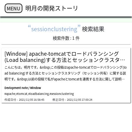
明月の開発ストーリ
MENU
sessionclustering
検索結果
検索件数 :
1
件
[Window] apache-tomcatでロードバランシング
(Load balancing)する方法とセッションクラスタリ
ング（セッション共有）
こんにちは。明月です。&nbsp;この投稿はapache-tomcatでロードバランシング(lo
ad balancing)する方法とセッションクラスタリング（セッション共有）に関する説
明です。&nbsp;以前の投稿で私がapacheとtomcatを連携する方法に関して説明し
たことがあります。link - [centos] apacheとtomcatの連携&nbsp;その時にはapach
Devlopment note / Window
e-tomcatの1:1の連携だったんですが、今回はapacheから数多くのtomcatを連結し
#apache
,
#tomcat
,
#loadbalancing
,
#sessionclustering
てトラフィックを分散する方法です。運用中でウェブサイトで接続者が多くなると始
作成日付 :
2021/11/05 16:58:45
修正日付 :
2021/11/05 17:00:24
めに構成することがapache-tomcatとの分散です。動的なウェブサイトなら以外に
このweb servletで処理トラフィックが多くなります。なぜならservletでデータベー
ス接続もしなければならないし、様々な設定ファイルを読み込し、複雑な仕様だった
らservletで処理することが多くなります。これを数多くのサーバで運用してapache
でトラフィックを集まってロードバランシング、つまり、トラフィックに合わせてse